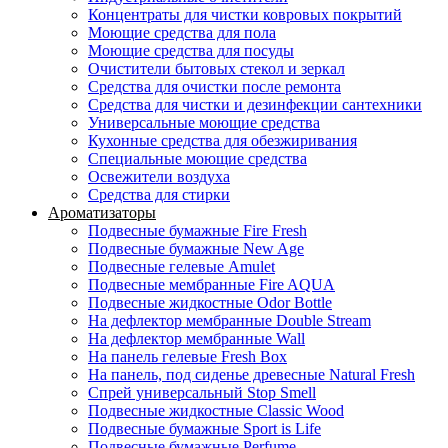
Концентраты для чистки ковровых покрытий
Моющие средства для пола
Моющие средства для посуды
Очистители бытовых стекол и зеркал
Средства для очистки после ремонта
Средства для чистки и дезинфекции сантехники
Универсальные моющие средства
Кухонные средства для обезжиривания
Специальные моющие средства
Освежители воздуха
Средства для стирки
Ароматизаторы
Подвесные бумажные Fire Fresh
Подвесные бумажные New Age
Подвесные гелевые Amulet
Подвесные мембранные Fire AQUA
Подвесные жидкостные Odor Bottle
На дефлектор мембранные Double Stream
На дефлектор мембранные Wall
На панель гелевые Fresh Box
На панель, под сиденье древесные Natural Fresh
Спрей универсальный Stop Smell
Подвесные жидкостные Classic Wood
Подвесные бумажные Sport is Life
Подвесные бумажные Perfume