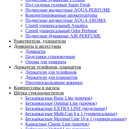
Под сиденье гелевые Super Fresh
Подвесные жидкостные AQUA PERFUME
Концентрированные ароматизаторы
Подвесные жидкостные AQUA AROMA
Спрей универсальный Aquatica
Спрей универсальный Odor Perfume
Подвесные бумажные AIR PERFUME
Разветвители, удлинители
Домкраты и аксессуары
Домкраты
Подставки страховочные
Опоры для домкрата
Держатели телефонов, планшетов
Держатели для телефонов
Держатели для планшетов
Противоскользящие коврики
Компрессоры и насосы
Щетки стеклоочистителя
Бескаркасные Basic Line (крючок)
Бескаркасные Optimal Line (крючок)
Бескаркасные EXTRA LINE (модельные)
Бескаркасные Multi-Cap 6 в 1 (универсальные)
Бескаркасные Maximal Line 10 в 1 (универсальные)
Каркасные Classic Line (крючок)