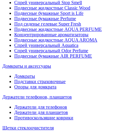
Спрей универсальный Stop Smell
Подвесные жидкостные Classic Wood
Подвесные бумажные Sport is Life
Подвесные бумажные Perfume
Под сиденье гелевые Super Fresh
Подвесные жидкостные AQUA PERFUME
Концентрированные ароматизаторы
Подвесные жидкостные AQUA AROMA
Спрей универсальный Aquatica
Спрей универсальный Odor Perfume
Подвесные бумажные AIR PERFUME
Домкраты и аксессуары
Домкраты
Подставки страховочные
Опоры для домкрата
Держатели телефонов, планшетов
Держатели для телефонов
Держатели для планшетов
Противоскользящие коврики
Щетки стеклоочистителя