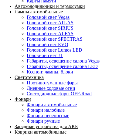
Карты памяти
Автохолодильники и термосумки
Лампы автомобильные
Головной свет Vegas
Головной свет ATLAS
Головной свет SIRIUS
Головной свет ALFAS
Головной свет SPECTRAS
Головной свет EVO
Головной свет Lumos LED
Головной свет JT
Габариты, освещение салона Vegas
Габариты, освещение салона LED
Ксенон: лампы, блоки
Светотехника
Противотуманные фары
Дневные ходовые огни
Светодиодные фары OFF-Road
Фонари
Фонари автомобильные
Фонари налобные
Фонари переносные
Фонари ручные
Зарядные устройства для АКБ
Коврики автомобильные