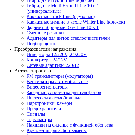
Гибридные Hybrid Line (крючок)
Гибридные Multi Hybrid Line 10 в 1
(универсальные)
Каркасные Truck Line (грузовые)
Каркасные зимние в чехле Winter Line (крючок)
Задние гибридные Rare Line 10 в 1
Сменные резинки
Адаптеры для щеток стеклоочистителей
Подбор щёток
Преобразователи напряжения
Инверторы 12/220V, 24/220V
Конвертеры 24/12V
Сетевые адаптеры 220/12
Автоэлектроника
FM трансмиттеры (модуляторы)
Вентиляторы автомобильные
Видеорегистраторы
Зарядные устройства для телефонов
Пылесосы автомобильные
Парктроники, камеры
Предохранители
Сигналы
Термометры
Накидки на сиденье с функцией обогрева
Крепления для action-камеры