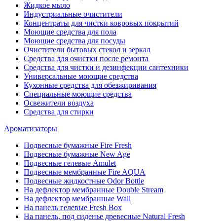
Жидкое мыло
Индустриальные очистители
Концентраты для чистки ковровых покрытий
Моющие средства для пола
Моющие средства для посуды
Очистители бытовых стекол и зеркал
Средства для очистки после ремонта
Средства для чистки и дезинфекции сантехники
Универсальные моющие средства
Кухонные средства для обезжиривания
Специальные моющие средства
Освежители воздуха
Средства для стирки
Ароматизаторы
Подвесные бумажные Fire Fresh
Подвесные бумажные New Age
Подвесные гелевые Amulet
Подвесные мембранные Fire AQUA
Подвесные жидкостные Odor Bottle
На дефлектор мембранные Double Stream
На дефлектор мембранные Wall
На панель гелевые Fresh Box
На панель, под сиденье древесные Natural Fresh