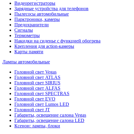
Видеорегистраторы
Зарядные устройства для телефонов
Пылесосы автомобильные
Парктроники, камеры
Предохранители
Сигналы
Термометры
Накидки на сиденье с функцией обогрева
Крепления для action-камеры
Карты памяти
Лампы автомобильные
Головной свет Vegas
Головной свет ATLAS
Головной свет SIRIUS
Головной свет ALFAS
Головной свет SPECTRAS
Головной свет EVO
Головной свет Lumos LED
Головной свет JT
Габариты, освещение салона Vegas
Габариты, освещение салона LED
Ксенон: лампы, блоки