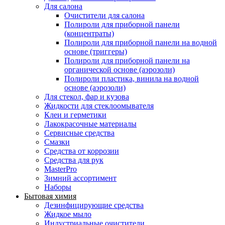
Для салона
Очистители для салона
Полироли для приборной панели
(концентраты)
Полироли для приборной панели на водной
основе (триггеры)
Полироли для приборной панели на
органической основе (аэрозоли)
Полироли пластика, винила на водной
основе (аэрозоли)
Для стекол, фар и кузова
Жидкости для стеклоомывателя
Клеи и герметики
Лакокрасочные материалы
Сервисные средства
Смазки
Средства от коррозии
Средства для рук
MasterPro
Зимний ассортимент
Наборы
Бытовая химия
Дезинфицирующие средства
Жидкое мыло
Индустриальные очистители