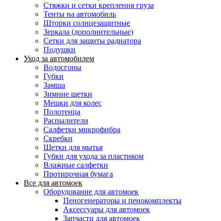
Стяжки и сетки крепления груза
Тенты на автомобиль
Шторки солнцезащитные
Зеркала (дополнительные)
Сетки для защиты радиатора
Подушки
Уход за автомобилем
Водосгоны
Губки
Замша
Зимние щетки
Мешки для колес
Полотенца
Распылители
Салфетки микрофибра
Скребки
Щетки для мытья
Губки для ухода за пластиком
Влажные салфетки
Протирочная бумага
Все для автомоек
Оборудование для автомоек
Пеногенераторы и пенокомплекты
Аксессуары для автомоек
Запчасти для автомоек