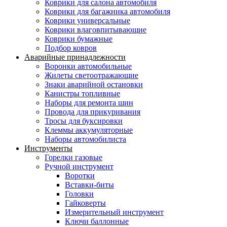
Коврики для салона автомобиля
Коврики для багажника автомобиля
Коврики универсальные
Коврики влаговпитывающие
Коврики бумажные
Подбор ковров
Аварийные принадлежности
Воронки автомобильные
Жилеты светоотражающие
Знаки аварийной остановки
Канистры топливные
Наборы для ремонта шин
Провода для прикуривания
Тросы для буксировки
Клеммы аккумуляторные
Наборы автомобилиста
Инструменты
Горелки газовые
Ручной инструмент
Воротки
Вставки-биты
Головки
Гайковерты
Измерительный инструмент
Ключи баллонные