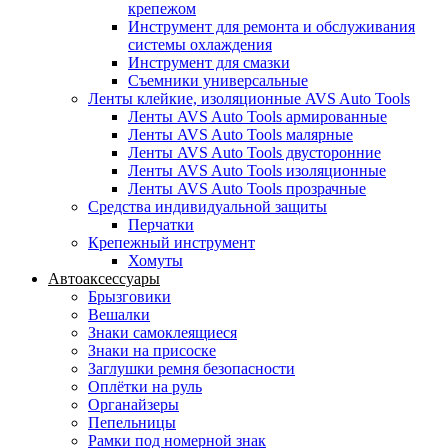
крепежом
Инструмент для ремонта и обслуживания
системы охлаждения
Инструмент для смазки
Съемники универсальные
Ленты клейкие, изоляционные AVS Auto Tools
Ленты AVS Auto Tools армированные
Ленты AVS Auto Tools малярные
Ленты AVS Auto Tools двусторонние
Ленты AVS Auto Tools изоляционные
Ленты AVS Auto Tools прозрачные
Средства индивидуальной защиты
Перчатки
Крепежный инструмент
Хомуты
Автоаксессуары
Брызговики
Вешалки
Знаки самоклеящиеся
Знаки на присоске
Заглушки ремня безопасности
Оплётки на руль
Органайзеры
Пепельницы
Рамки под номерной знак