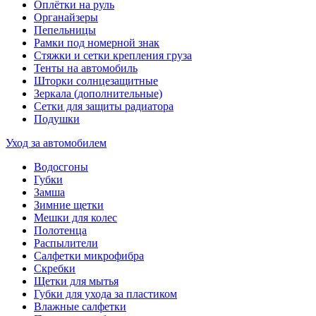
Оплётки на руль
Органайзеры
Пепельницы
Рамки под номерной знак
Стяжки и сетки крепления груза
Тенты на автомобиль
Шторки солнцезащитные
Зеркала (дополнительные)
Сетки для защиты радиатора
Подушки
Уход за автомобилем
Водосгоны
Губки
Замша
Зимние щетки
Мешки для колес
Полотенца
Распылители
Салфетки микрофибра
Скребки
Щетки для мытья
Губки для ухода за пластиком
Влажные салфетки