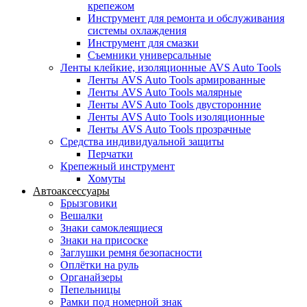
крепежом
Инструмент для ремонта и обслуживания
системы охлаждения
Инструмент для смазки
Съемники универсальные
Ленты клейкие, изоляционные AVS Auto Tools
Ленты AVS Auto Tools армированные
Ленты AVS Auto Tools малярные
Ленты AVS Auto Tools двусторонние
Ленты AVS Auto Tools изоляционные
Ленты AVS Auto Tools прозрачные
Средства индивидуальной защиты
Перчатки
Крепежный инструмент
Хомуты
Автоаксессуары
Брызговики
Вешалки
Знаки самоклеящиеся
Знаки на присоске
Заглушки ремня безопасности
Оплётки на руль
Органайзеры
Пепельницы
Рамки под номерной знак