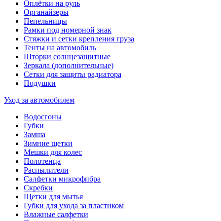
Оплётки на руль
Органайзеры
Пепельницы
Рамки под номерной знак
Стяжки и сетки крепления груза
Тенты на автомобиль
Шторки солнцезащитные
Зеркала (дополнительные)
Сетки для защиты радиатора
Подушки
Уход за автомобилем
Водосгоны
Губки
Замша
Зимние щетки
Мешки для колес
Полотенца
Распылители
Салфетки микрофибра
Скребки
Щетки для мытья
Губки для ухода за пластиком
Влажные салфетки