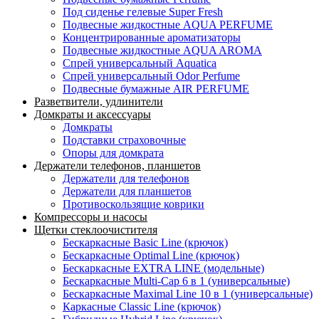
Под сиденье гелевые Super Fresh
Подвесные жидкостные AQUA PERFUME
Концентрированные ароматизаторы
Подвесные жидкостные AQUA AROMA
Спрей универсальный Aquatica
Спрей универсальный Odor Perfume
Подвесные бумажные AIR PERFUME
Разветвители, удлинители
Домкраты и аксессуары
Домкраты
Подставки страховочные
Опоры для домкрата
Держатели телефонов, планшетов
Держатели для телефонов
Держатели для планшетов
Противоскользящие коврики
Компрессоры и насосы
Щетки стеклоочистителя
Бескаркасные Basic Line (крючок)
Бескаркасные Optimal Line (крючок)
Бескаркасные EXTRA LINE (модельные)
Бескаркасные Multi-Cap 6 в 1 (универсальные)
Бескаркасные Maximal Line 10 в 1 (универсальные)
Каркасные Classic Line (крючок)