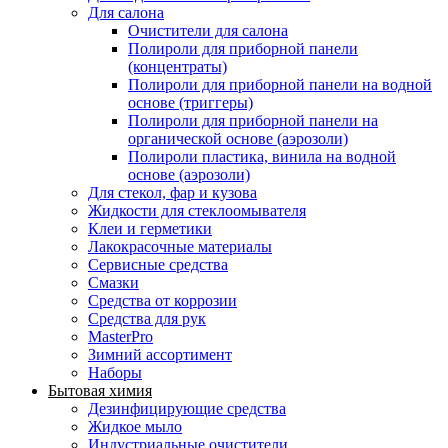
Для салона
Очистители для салона
Полироли для приборной панели
(концентраты)
Полироли для приборной панели на водной
основе (триггеры)
Полироли для приборной панели на
органической основе (аэрозоли)
Полироли пластика, винила на водной
основе (аэрозоли)
Для стекол, фар и кузова
Жидкости для стеклоомывателя
Клеи и герметики
Лакокрасочные материалы
Сервисные средства
Смазки
Средства от коррозии
Средства для рук
MasterPro
Зимний ассортимент
Наборы
Бытовая химия
Дезинфицирующие средства
Жидкое мыло
Индустриальные очистители