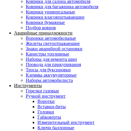
Коврики для салона автомобиля
Коврики для багажника автомобиля
Коврики универсальные
Коврики влаговпитывающие
Коврики бумажные
Подбор ковров
Аварийные принадлежности
Воронки автомобильные
Жилеты светоотражающие
Знаки аварийной остановки
Канистры топливные
Наборы для ремонта шин
Провода для прикуривания
Тросы для буксировки
Клеммы аккумуляторные
Наборы автомобилиста
Инструменты
Горелки газовые
Ручной инструмент
Воротки
Вставки-биты
Головки
Гайковерты
Измерительный инструмент
Ключи баллонные