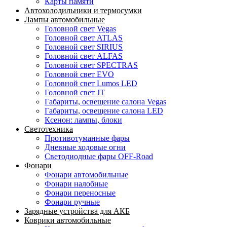
Карты памяти
Автохолодильники и термосумки
Лампы автомобильные
Головной свет Vegas
Головной свет ATLAS
Головной свет SIRIUS
Головной свет ALFAS
Головной свет SPECTRAS
Головной свет EVO
Головной свет Lumos LED
Головной свет JT
Габариты, освещение салона Vegas
Габариты, освещение салона LED
Ксенон: лампы, блоки
Светотехника
Противотуманные фары
Дневные ходовые огни
Светодиодные фары OFF-Road
Фонари
Фонари автомобильные
Фонари налобные
Фонари переносные
Фонари ручные
Зарядные устройства для АКБ
Коврики автомобильные