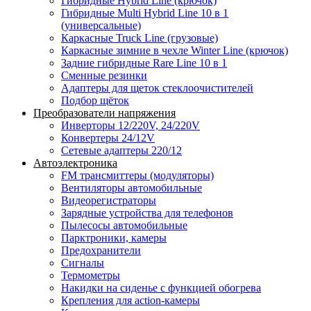
Гибридные Hybrid Line (крючок)
Гибридные Multi Hybrid Line 10 в 1
(универсальные)
Каркасные Truck Line (грузовые)
Каркасные зимние в чехле Winter Line (крючок)
Задние гибридные Rare Line 10 в 1
Сменные резинки
Адаптеры для щеток стеклоочистителей
Подбор щёток
Преобразователи напряжения
Инверторы 12/220V, 24/220V
Конвертеры 24/12V
Сетевые адаптеры 220/12
Автоэлектроника
FM трансмиттеры (модуляторы)
Вентиляторы автомобильные
Видеорегистраторы
Зарядные устройства для телефонов
Пылесосы автомобильные
Парктроники, камеры
Предохранители
Сигналы
Термометры
Накидки на сиденье с функцией обогрева
Крепления для action-камеры