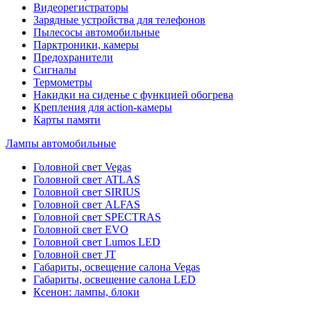
Видеорегистраторы
Зарядные устройства для телефонов
Пылесосы автомобильные
Парктроники, камеры
Предохранители
Сигналы
Термометры
Накидки на сиденье с функцией обогрева
Крепления для action-камеры
Карты памяти
Лампы автомобильные
Головной свет Vegas
Головной свет ATLAS
Головной свет SIRIUS
Головной свет ALFAS
Головной свет SPECTRAS
Головной свет EVO
Головной свет Lumos LED
Головной свет JT
Габариты, освещение салона Vegas
Габариты, освещение салона LED
Ксенон: лампы, блоки