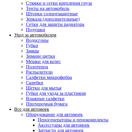
Стяжки и сетки крепления груза
Тенты на автомобиль
Шторки солнцезащитные
Зеркала (дополнительные)
Сетки для защиты радиатора
Подушки
Уход за автомобилем
Водосгоны
Губки
Замша
Зимние щетки
Мешки для колес
Полотенца
Распылители
Салфетки микрофибра
Скребки
Щетки для мытья
Губки для ухода за пластиком
Влажные салфетки
Протирочная бумага
Все для автомоек
Оборудование для автомоек
Пеногенераторы и пенокомплекты
Аксессуары для автомоек
Запчасти для автомоек