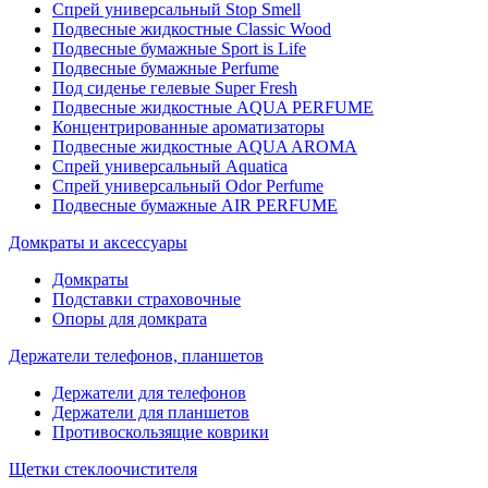
Спрей универсальный Stop Smell
Подвесные жидкостные Classic Wood
Подвесные бумажные Sport is Life
Подвесные бумажные Perfume
Под сиденье гелевые Super Fresh
Подвесные жидкостные AQUA PERFUME
Концентрированные ароматизаторы
Подвесные жидкостные AQUA AROMA
Спрей универсальный Aquatica
Спрей универсальный Odor Perfume
Подвесные бумажные AIR PERFUME
Домкраты и аксессуары
Домкраты
Подставки страховочные
Опоры для домкрата
Держатели телефонов, планшетов
Держатели для телефонов
Держатели для планшетов
Противоскользящие коврики
Щетки стеклоочистителя