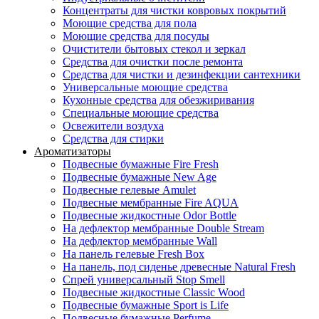
Концентраты для чистки ковровых покрытий
Моющие средства для пола
Моющие средства для посуды
Очистители бытовых стекол и зеркал
Средства для очистки после ремонта
Средства для чистки и дезинфекции сантехники
Универсальные моющие средства
Кухонные средства для обезжиривания
Специальные моющие средства
Освежители воздуха
Средства для стирки
Ароматизаторы
Подвесные бумажные Fire Fresh
Подвесные бумажные New Age
Подвесные гелевые Amulet
Подвесные мембранные Fire AQUA
Подвесные жидкостные Odor Bottle
На дефлектор мембранные Double Stream
На дефлектор мембранные Wall
На панель гелевые Fresh Box
На панель, под сиденье древесные Natural Fresh
Спрей универсальный Stop Smell
Подвесные жидкостные Classic Wood
Подвесные бумажные Sport is Life
Подвесные бумажные Perfume