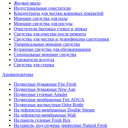
Жидкое мыло
Индустриальные очистители
Концентраты для чистки ковровых покрытий
Моющие средства для пола
Моющие средства для посуды
Очистители бытовых стекол и зеркал
Средства для очистки после ремонта
Средства для чистки и дезинфекции сантехники
Универсальные моющие средства
Кухонные средства для обезжиривания
Специальные моющие средства
Освежители воздуха
Средства для стирки
Ароматизаторы
Подвесные бумажные Fire Fresh
Подвесные бумажные New Age
Подвесные гелевые Amulet
Подвесные мембранные Fire AQUA
Подвесные жидкостные Odor Bottle
На дефлектор мембранные Double Stream
На дефлектор мембранные Wall
На панель гелевые Fresh Box
На панель, под сиденье древесные Natural Fresh