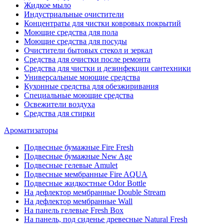
Жидкое мыло
Индустриальные очистители
Концентраты для чистки ковровых покрытий
Моющие средства для пола
Моющие средства для посуды
Очистители бытовых стекол и зеркал
Средства для очистки после ремонта
Средства для чистки и дезинфекции сантехники
Универсальные моющие средства
Кухонные средства для обезжиривания
Специальные моющие средства
Освежители воздуха
Средства для стирки
Ароматизаторы
Подвесные бумажные Fire Fresh
Подвесные бумажные New Age
Подвесные гелевые Amulet
Подвесные мембранные Fire AQUA
Подвесные жидкостные Odor Bottle
На дефлектор мембранные Double Stream
На дефлектор мембранные Wall
На панель гелевые Fresh Box
На панель, под сиденье древесные Natural Fresh