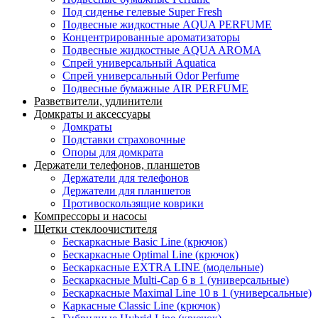
Под сиденье гелевые Super Fresh
Подвесные жидкостные AQUA PERFUME
Концентрированные ароматизаторы
Подвесные жидкостные AQUA AROMA
Спрей универсальный Aquatica
Спрей универсальный Odor Perfume
Подвесные бумажные AIR PERFUME
Разветвители, удлинители
Домкраты и аксессуары
Домкраты
Подставки страховочные
Опоры для домкрата
Держатели телефонов, планшетов
Держатели для телефонов
Держатели для планшетов
Противоскользящие коврики
Компрессоры и насосы
Щетки стеклоочистителя
Бескаркасные Basic Line (крючок)
Бескаркасные Optimal Line (крючок)
Бескаркасные EXTRA LINE (модельные)
Бескаркасные Multi-Cap 6 в 1 (универсальные)
Бескаркасные Maximal Line 10 в 1 (универсальные)
Каркасные Classic Line (крючок)