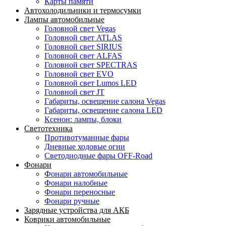
Карты памяти
Автохолодильники и термосумки
Лампы автомобильные
Головной свет Vegas
Головной свет ATLAS
Головной свет SIRIUS
Головной свет ALFAS
Головной свет SPECTRAS
Головной свет EVO
Головной свет Lumos LED
Головной свет JT
Габариты, освещение салона Vegas
Габариты, освещение салона LED
Ксенон: лампы, блоки
Светотехника
Противотуманные фары
Дневные ходовые огни
Светодиодные фары OFF-Road
Фонари
Фонари автомобильные
Фонари налобные
Фонари переносные
Фонари ручные
Зарядные устройства для АКБ
Коврики автомобильные