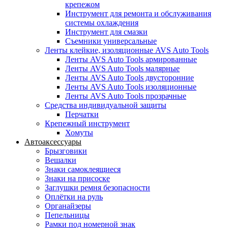
крепежом
Инструмент для ремонта и обслуживания
системы охлаждения
Инструмент для смазки
Съемники универсальные
Ленты клейкие, изоляционные AVS Auto Tools
Ленты AVS Auto Tools армированные
Ленты AVS Auto Tools малярные
Ленты AVS Auto Tools двусторонние
Ленты AVS Auto Tools изоляционные
Ленты AVS Auto Tools прозрачные
Средства индивидуальной защиты
Перчатки
Крепежный инструмент
Хомуты
Автоаксессуары
Брызговики
Вешалки
Знаки самоклеящиеся
Знаки на присоске
Заглушки ремня безопасности
Оплётки на руль
Органайзеры
Пепельницы
Рамки под номерной знак