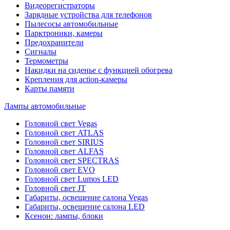
Видеорегистраторы
Зарядные устройства для телефонов
Пылесосы автомобильные
Парктроники, камеры
Предохранители
Сигналы
Термометры
Накидки на сиденье с функцией обогрева
Крепления для action-камеры
Карты памяти
Лампы автомобильные
Головной свет Vegas
Головной свет ATLAS
Головной свет SIRIUS
Головной свет ALFAS
Головной свет SPECTRAS
Головной свет EVO
Головной свет Lumos LED
Головной свет JT
Габариты, освещение салона Vegas
Габариты, освещение салона LED
Ксенон: лампы, блоки