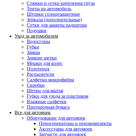
Стяжки и сетки крепления груза
Тенты на автомобиль
Шторки солнцезащитные
Зеркала (дополнительные)
Сетки для защиты радиатора
Подушки
Уход за автомобилем
Водосгоны
Губки
Замша
Зимние щетки
Мешки для колес
Полотенца
Распылители
Салфетки микрофибра
Скребки
Щетки для мытья
Губки для ухода за пластиком
Влажные салфетки
Протирочная бумага
Все для автомоек
Оборудование для автомоек
Пеногенераторы и пенокомплекты
Аксессуары для автомоек
Запчасти для автомоек