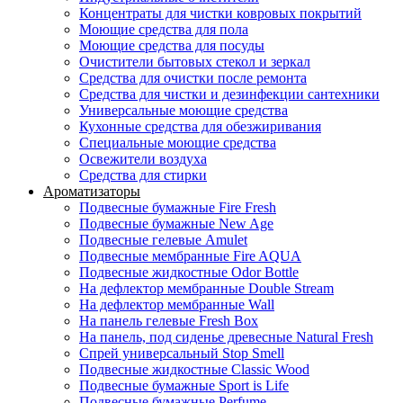
Концентраты для чистки ковровых покрытий
Моющие средства для пола
Моющие средства для посуды
Очистители бытовых стекол и зеркал
Средства для очистки после ремонта
Средства для чистки и дезинфекции сантехники
Универсальные моющие средства
Кухонные средства для обезжиривания
Специальные моющие средства
Освежители воздуха
Средства для стирки
Ароматизаторы
Подвесные бумажные Fire Fresh
Подвесные бумажные New Age
Подвесные гелевые Amulet
Подвесные мембранные Fire AQUA
Подвесные жидкостные Odor Bottle
На дефлектор мембранные Double Stream
На дефлектор мембранные Wall
На панель гелевые Fresh Box
На панель, под сиденье древесные Natural Fresh
Спрей универсальный Stop Smell
Подвесные жидкостные Classic Wood
Подвесные бумажные Sport is Life
Подвесные бумажные Perfume