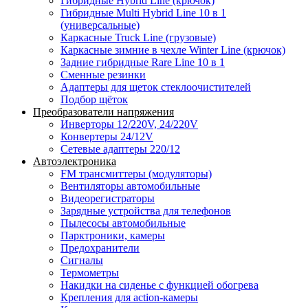
Гибридные Hybrid Line (крючок)
Гибридные Multi Hybrid Line 10 в 1
(универсальные)
Каркасные Truck Line (грузовые)
Каркасные зимние в чехле Winter Line (крючок)
Задние гибридные Rare Line 10 в 1
Сменные резинки
Адаптеры для щеток стеклоочистителей
Подбор щёток
Преобразователи напряжения
Инверторы 12/220V, 24/220V
Конвертеры 24/12V
Сетевые адаптеры 220/12
Автоэлектроника
FM трансмиттеры (модуляторы)
Вентиляторы автомобильные
Видеорегистраторы
Зарядные устройства для телефонов
Пылесосы автомобильные
Парктроники, камеры
Предохранители
Сигналы
Термометры
Накидки на сиденье с функцией обогрева
Крепления для action-камеры