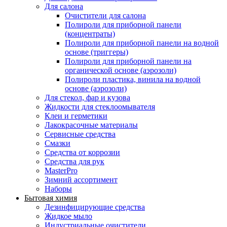
Для салона
Очистители для салона
Полироли для приборной панели
(концентраты)
Полироли для приборной панели на водной
основе (триггеры)
Полироли для приборной панели на
органической основе (аэрозоли)
Полироли пластика, винила на водной
основе (аэрозоли)
Для стекол, фар и кузова
Жидкости для стеклоомывателя
Клеи и герметики
Лакокрасочные материалы
Сервисные средства
Смазки
Средства от коррозии
Средства для рук
MasterPro
Зимний ассортимент
Наборы
Бытовая химия
Дезинфицирующие средства
Жидкое мыло
Индустриальные очистители