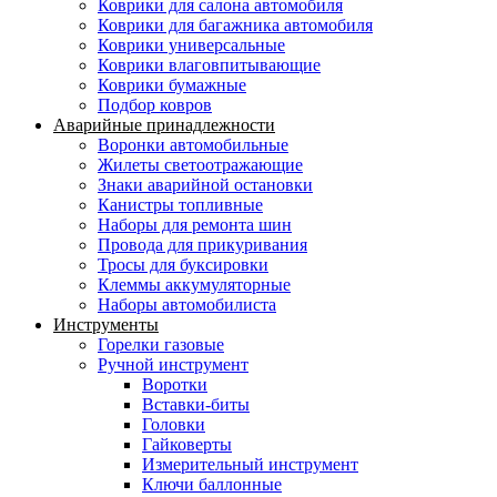
Коврики для салона автомобиля
Коврики для багажника автомобиля
Коврики универсальные
Коврики влаговпитывающие
Коврики бумажные
Подбор ковров
Аварийные принадлежности
Воронки автомобильные
Жилеты светоотражающие
Знаки аварийной остановки
Канистры топливные
Наборы для ремонта шин
Провода для прикуривания
Тросы для буксировки
Клеммы аккумуляторные
Наборы автомобилиста
Инструменты
Горелки газовые
Ручной инструмент
Воротки
Вставки-биты
Головки
Гайковерты
Измерительный инструмент
Ключи баллонные