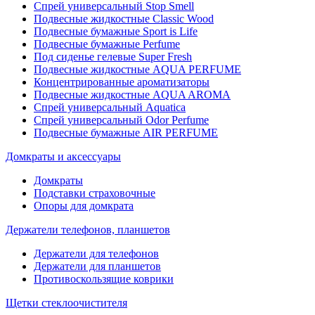
Спрей универсальный Stop Smell
Подвесные жидкостные Classic Wood
Подвесные бумажные Sport is Life
Подвесные бумажные Perfume
Под сиденье гелевые Super Fresh
Подвесные жидкостные AQUA PERFUME
Концентрированные ароматизаторы
Подвесные жидкостные AQUA AROMA
Спрей универсальный Aquatica
Спрей универсальный Odor Perfume
Подвесные бумажные AIR PERFUME
Домкраты и аксессуары
Домкраты
Подставки страховочные
Опоры для домкрата
Держатели телефонов, планшетов
Держатели для телефонов
Держатели для планшетов
Противоскользящие коврики
Щетки стеклоочистителя