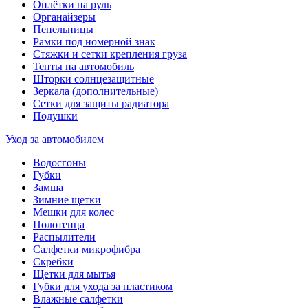
Оплётки на руль
Органайзеры
Пепельницы
Рамки под номерной знак
Стяжки и сетки крепления груза
Тенты на автомобиль
Шторки солнцезащитные
Зеркала (дополнительные)
Сетки для защиты радиатора
Подушки
Уход за автомобилем
Водосгоны
Губки
Замша
Зимние щетки
Мешки для колес
Полотенца
Распылители
Салфетки микрофибра
Скребки
Щетки для мытья
Губки для ухода за пластиком
Влажные салфетки