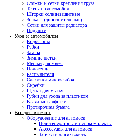
Стяжки и сетки крепления груза
Тенты на автомобиль
Шторки солнцезащитные
Зеркала (дополнительные)
Сетки для защиты радиатора
Подушки
Уход за автомобилем
Водосгоны
Губки
Замша
Зимние щетки
Мешки для колес
Полотенца
Распылители
Салфетки микрофибра
Скребки
Щетки для мытья
Губки для ухода за пластиком
Влажные салфетки
Протирочная бумага
Все для автомоек
Оборудование для автомоек
Пеногенераторы и пенокомплекты
Аксессуары для автомоек
Запчасти для автомоек