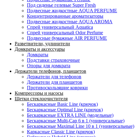
Под сиденье гелевые Super Fresh
Подвесные жидкостные AQUA PERFUME
Концентрированные ароматизаторы
Подвесные жидкостные AQUA AROMA
Спрей универсальный Aquatica
Спрей универсальный Odor Perfume
Подвесные бумажные AIR PERFUME
Разветвители, удлинители
Домкраты и аксессуары
Домкраты
Подставки страховочные
Опоры для домкрата
Держатели телефонов, планшетов
Держатели для телефонов
Держатели для планшетов
Противоскользящие коврики
Компрессоры и насосы
Щетки стеклоочистителя
Бескаркасные Basic Line (крючок)
Бескаркасные Optimal Line (крючок)
Бескаркасные EXTRA LINE (модельные)
Бескаркасные Multi-Cap 6 в 1 (универсальные)
Бескаркасные Maximal Line 10 в 1 (универсальные)
Каркасные Classic Line (крючок)