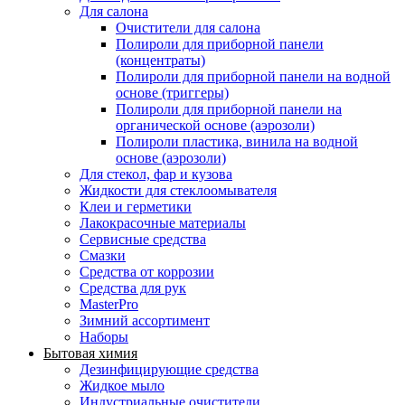
Для салона
Очистители для салона
Полироли для приборной панели
(концентраты)
Полироли для приборной панели на водной
основе (триггеры)
Полироли для приборной панели на
органической основе (аэрозоли)
Полироли пластика, винила на водной
основе (аэрозоли)
Для стекол, фар и кузова
Жидкости для стеклоомывателя
Клеи и герметики
Лакокрасочные материалы
Сервисные средства
Смазки
Средства от коррозии
Средства для рук
MasterPro
Зимний ассортимент
Наборы
Бытовая химия
Дезинфицирующие средства
Жидкое мыло
Индустриальные очистители