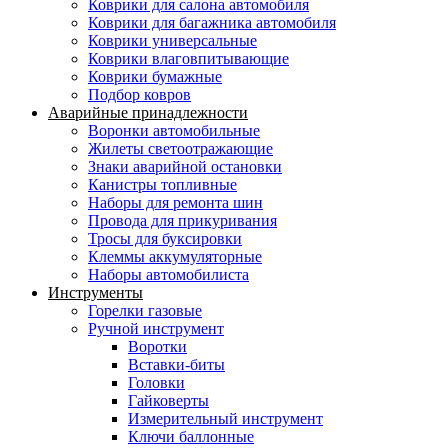
Коврики для салона автомобиля
Коврики для багажника автомобиля
Коврики универсальные
Коврики влаговпитывающие
Коврики бумажные
Подбор ковров
Аварийные принадлежности
Воронки автомобильные
Жилеты светоотражающие
Знаки аварийной остановки
Канистры топливные
Наборы для ремонта шин
Провода для прикуривания
Тросы для буксировки
Клеммы аккумуляторные
Наборы автомобилиста
Инструменты
Горелки газовые
Ручной инструмент
Воротки
Вставки-биты
Головки
Гайковерты
Измерительный инструмент
Ключи баллонные