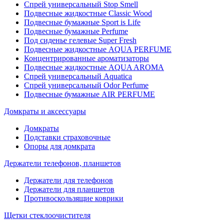
Спрей универсальный Stop Smell
Подвесные жидкостные Classic Wood
Подвесные бумажные Sport is Life
Подвесные бумажные Perfume
Под сиденье гелевые Super Fresh
Подвесные жидкостные AQUA PERFUME
Концентрированные ароматизаторы
Подвесные жидкостные AQUA AROMA
Спрей универсальный Aquatica
Спрей универсальный Odor Perfume
Подвесные бумажные AIR PERFUME
Домкраты и аксессуары
Домкраты
Подставки страховочные
Опоры для домкрата
Держатели телефонов, планшетов
Держатели для телефонов
Держатели для планшетов
Противоскользящие коврики
Щетки стеклоочистителя