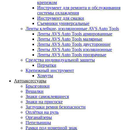
крепежом
Инструмент для ремонта и обслуживания
системы охлаждения
Инструмент для смазки
Съемники универсальные
Ленты клейкие, изоляционные AVS Auto Tools
Ленты AVS Auto Tools армированные
Ленты AVS Auto Tools малярные
Ленты AVS Auto Tools двусторонние
Ленты AVS Auto Tools изоляционные
Ленты AVS Auto Tools прозрачные
Средства индивидуальной защиты
Перчатки
Крепежный инструмент
Хомуты
Автоаксессуары
Брызговики
Вешалки
Знаки самоклеящиеся
Знаки на присоске
Заглушки ремня безопасности
Оплётки на руль
Органайзеры
Пепельницы
Рамки под номерной знак