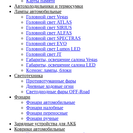
Карты памяти
Автохолодильники и термосумки
Лампы автомобильные
Головной свет Vegas
Головной свет ATLAS
Головной свет SIRIUS
Головной свет ALFAS
Головной свет SPECTRAS
Головной свет EVO
Головной свет Lumos LED
Головной свет JT
Габариты, освещение салона Vegas
Габариты, освещение салона LED
Ксенон: лампы, блоки
Светотехника
Противотуманные фары
Дневные ходовые огни
Светодиодные фары OFF-Road
Фонари
Фонари автомобильные
Фонари налобные
Фонари переносные
Фонари ручные
Зарядные устройства для АКБ
Коврики автомобильные