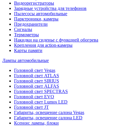
Видеорегистраторы
Зарядные устройства для телефонов
Пылесосы автомобильные
Парктроники, камеры
Предохранители
Сигналы
Термометры
Накидки на сиденье с функцией обогрева
Крепления для action-камеры
Карты памяти
Лампы автомобильные
Головной свет Vegas
Головной свет ATLAS
Головной свет SIRIUS
Головной свет ALFAS
Головной свет SPECTRAS
Головной свет EVO
Головной свет Lumos LED
Головной свет JT
Габариты, освещение салона Vegas
Габариты, освещение салона LED
Ксенон: лампы, блоки