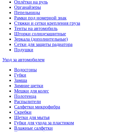
Оплётки на руль
Органайзеры
Пепельницы
Рамки под номерной знак
Стяжки и сетки крепления груза
Тенты на автомобиль
Шторки солнцезащитные
Зеркала (дополнительные)
Сетки для защиты радиатора
Подушки
Уход за автомобилем
Водосгоны
Губки
Замша
Зимние щетки
Мешки для колес
Полотенца
Распылители
Салфетки микрофибра
Скребки
Щетки для мытья
Губки для ухода за пластиком
Влажные салфетки