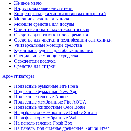
Жидкое мыло
Индустриальные очистители
Концентраты для чистки ковровых покрытий
Моющие средства для пола
Моющие средства для посуды
Очистители бытовых стекол и зеркал
Средства для очистки после ремонта
Средства для чистки и дезинфекции сантехники
Универсальные моющие средства
Кухонные средства для обезжиривания
Специальные моющие средства
Освежители воздуха
Средства для стирки
Ароматизаторы
Подвесные бумажные Fire Fresh
Подвесные бумажные New Age
Подвесные гелевые Amulet
Подвесные мембранные Fire AQUA
Подвесные жидкостные Odor Bottle
На дефлектор мембранные Double Stream
На дефлектор мембранные Wall
На панель гелевые Fresh Box
На панель, под сиденье древесные Natural Fresh