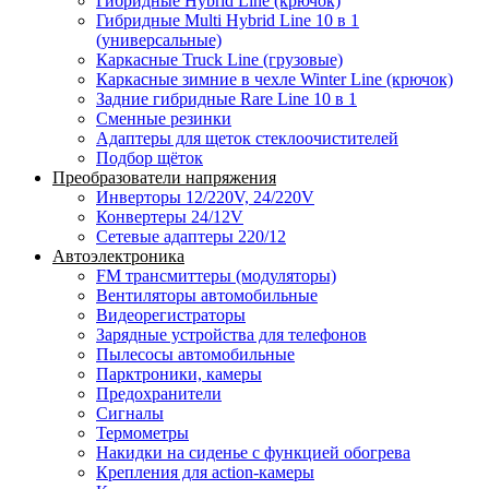
Гибридные Hybrid Line (крючок)
Гибридные Multi Hybrid Line 10 в 1
(универсальные)
Каркасные Truck Line (грузовые)
Каркасные зимние в чехле Winter Line (крючок)
Задние гибридные Rare Line 10 в 1
Сменные резинки
Адаптеры для щеток стеклоочистителей
Подбор щёток
Преобразователи напряжения
Инверторы 12/220V, 24/220V
Конвертеры 24/12V
Сетевые адаптеры 220/12
Автоэлектроника
FM трансмиттеры (модуляторы)
Вентиляторы автомобильные
Видеорегистраторы
Зарядные устройства для телефонов
Пылесосы автомобильные
Парктроники, камеры
Предохранители
Сигналы
Термометры
Накидки на сиденье с функцией обогрева
Крепления для action-камеры