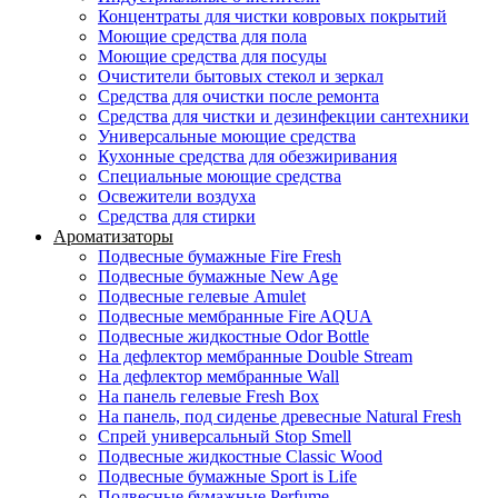
Концентраты для чистки ковровых покрытий
Моющие средства для пола
Моющие средства для посуды
Очистители бытовых стекол и зеркал
Средства для очистки после ремонта
Средства для чистки и дезинфекции сантехники
Универсальные моющие средства
Кухонные средства для обезжиривания
Специальные моющие средства
Освежители воздуха
Средства для стирки
Ароматизаторы
Подвесные бумажные Fire Fresh
Подвесные бумажные New Age
Подвесные гелевые Amulet
Подвесные мембранные Fire AQUA
Подвесные жидкостные Odor Bottle
На дефлектор мембранные Double Stream
На дефлектор мембранные Wall
На панель гелевые Fresh Box
На панель, под сиденье древесные Natural Fresh
Спрей универсальный Stop Smell
Подвесные жидкостные Classic Wood
Подвесные бумажные Sport is Life
Подвесные бумажные Perfume