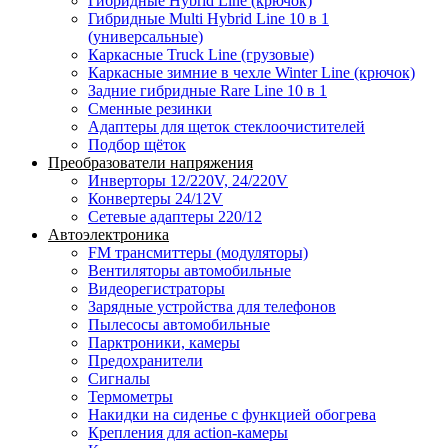
Гибридные Hybrid Line (крючок)
Гибридные Multi Hybrid Line 10 в 1
(универсальные)
Каркасные Truck Line (грузовые)
Каркасные зимние в чехле Winter Line (крючок)
Задние гибридные Rare Line 10 в 1
Сменные резинки
Адаптеры для щеток стеклоочистителей
Подбор щёток
Преобразователи напряжения
Инверторы 12/220V, 24/220V
Конвертеры 24/12V
Сетевые адаптеры 220/12
Автоэлектроника
FM трансмиттеры (модуляторы)
Вентиляторы автомобильные
Видеорегистраторы
Зарядные устройства для телефонов
Пылесосы автомобильные
Парктроники, камеры
Предохранители
Сигналы
Термометры
Накидки на сиденье с функцией обогрева
Крепления для action-камеры