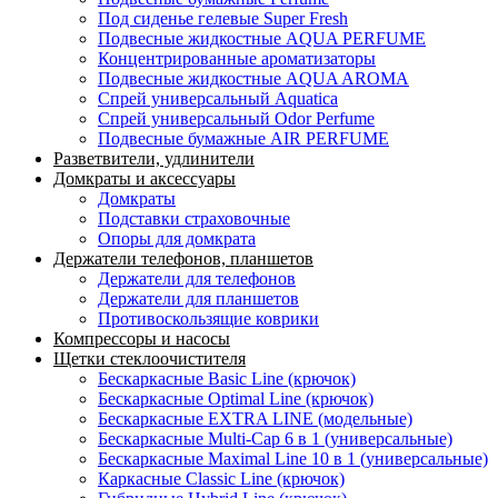
Под сиденье гелевые Super Fresh
Подвесные жидкостные AQUA PERFUME
Концентрированные ароматизаторы
Подвесные жидкостные AQUA AROMA
Спрей универсальный Aquatica
Спрей универсальный Odor Perfume
Подвесные бумажные AIR PERFUME
Разветвители, удлинители
Домкраты и аксессуары
Домкраты
Подставки страховочные
Опоры для домкрата
Держатели телефонов, планшетов
Держатели для телефонов
Держатели для планшетов
Противоскользящие коврики
Компрессоры и насосы
Щетки стеклоочистителя
Бескаркасные Basic Line (крючок)
Бескаркасные Optimal Line (крючок)
Бескаркасные EXTRA LINE (модельные)
Бескаркасные Multi-Cap 6 в 1 (универсальные)
Бескаркасные Maximal Line 10 в 1 (универсальные)
Каркасные Classic Line (крючок)