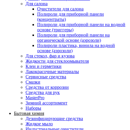
Для салона
Очистители для салона
Полироли для приборной панели
(концентраты)
Полироли для приборной панели на водной
основе (триггеры)
Полироли для приборной панели на
органической основе (аэрозоли)
Полироли пластика, винила на водной
основе (аэрозоли)
Для стекол, фар и кузова
Жидкости для стеклоомывателя
Клеи и герметики
Лакокрасочные материалы
Сервисные средства
Смазки
Средства от коррозии
Средства для рук
MasterPro
Зимний ассортимент
Наборы
Бытовая химия
Дезинфицирующие средства
Жидкое мыло
Индустриальные очистители