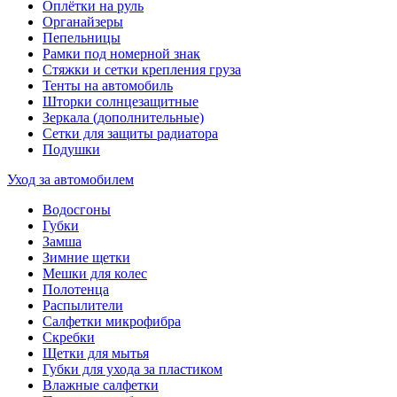
Оплётки на руль
Органайзеры
Пепельницы
Рамки под номерной знак
Стяжки и сетки крепления груза
Тенты на автомобиль
Шторки солнцезащитные
Зеркала (дополнительные)
Сетки для защиты радиатора
Подушки
Уход за автомобилем
Водосгоны
Губки
Замша
Зимние щетки
Мешки для колес
Полотенца
Распылители
Салфетки микрофибра
Скребки
Щетки для мытья
Губки для ухода за пластиком
Влажные салфетки