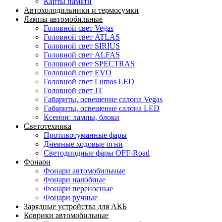
Карты памяти
Автохолодильники и термосумки
Лампы автомобильные
Головной свет Vegas
Головной свет ATLAS
Головной свет SIRIUS
Головной свет ALFAS
Головной свет SPECTRAS
Головной свет EVO
Головной свет Lumos LED
Головной свет JT
Габариты, освещение салона Vegas
Габариты, освещение салона LED
Ксенон: лампы, блоки
Светотехника
Противотуманные фары
Дневные ходовые огни
Светодиодные фары OFF-Road
Фонари
Фонари автомобильные
Фонари налобные
Фонари переносные
Фонари ручные
Зарядные устройства для АКБ
Коврики автомобильные