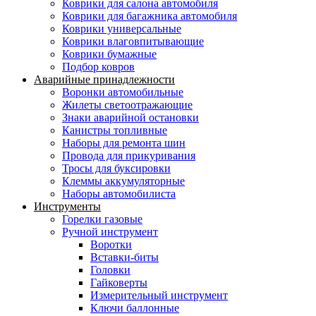
Коврики для салона автомобиля
Коврики для багажника автомобиля
Коврики универсальные
Коврики влаговпитывающие
Коврики бумажные
Подбор ковров
Аварийные принадлежности
Воронки автомобильные
Жилеты светоотражающие
Знаки аварийной остановки
Канистры топливные
Наборы для ремонта шин
Провода для прикуривания
Тросы для буксировки
Клеммы аккумуляторные
Наборы автомобилиста
Инструменты
Горелки газовые
Ручной инструмент
Воротки
Вставки-биты
Головки
Гайковерты
Измерительный инструмент
Ключи баллонные