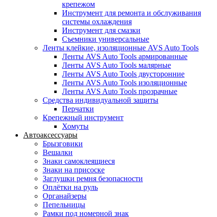
крепежом
Инструмент для ремонта и обслуживания
системы охлаждения
Инструмент для смазки
Съемники универсальные
Ленты клейкие, изоляционные AVS Auto Tools
Ленты AVS Auto Tools армированные
Ленты AVS Auto Tools малярные
Ленты AVS Auto Tools двусторонние
Ленты AVS Auto Tools изоляционные
Ленты AVS Auto Tools прозрачные
Средства индивидуальной защиты
Перчатки
Крепежный инструмент
Хомуты
Автоаксессуары
Брызговики
Вешалки
Знаки самоклеящиеся
Знаки на присоске
Заглушки ремня безопасности
Оплётки на руль
Органайзеры
Пепельницы
Рамки под номерной знак