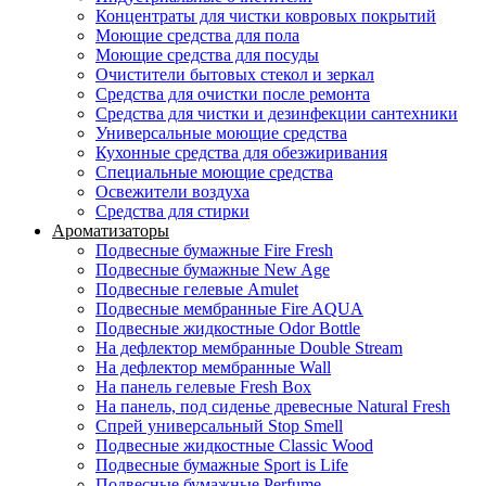
Концентраты для чистки ковровых покрытий
Моющие средства для пола
Моющие средства для посуды
Очистители бытовых стекол и зеркал
Средства для очистки после ремонта
Средства для чистки и дезинфекции сантехники
Универсальные моющие средства
Кухонные средства для обезжиривания
Специальные моющие средства
Освежители воздуха
Средства для стирки
Ароматизаторы
Подвесные бумажные Fire Fresh
Подвесные бумажные New Age
Подвесные гелевые Amulet
Подвесные мембранные Fire AQUA
Подвесные жидкостные Odor Bottle
На дефлектор мембранные Double Stream
На дефлектор мембранные Wall
На панель гелевые Fresh Box
На панель, под сиденье древесные Natural Fresh
Спрей универсальный Stop Smell
Подвесные жидкостные Classic Wood
Подвесные бумажные Sport is Life
Подвесные бумажные Perfume