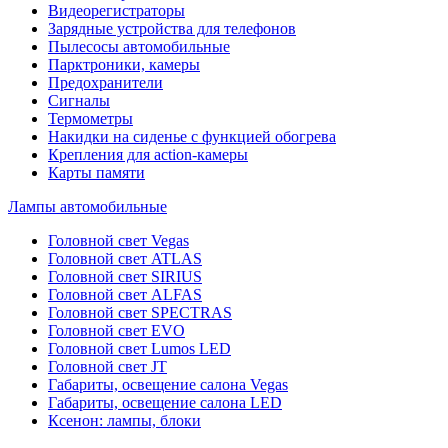
Видеорегистраторы
Зарядные устройства для телефонов
Пылесосы автомобильные
Парктроники, камеры
Предохранители
Сигналы
Термометры
Накидки на сиденье с функцией обогрева
Крепления для action-камеры
Карты памяти
Лампы автомобильные
Головной свет Vegas
Головной свет ATLAS
Головной свет SIRIUS
Головной свет ALFAS
Головной свет SPECTRAS
Головной свет EVO
Головной свет Lumos LED
Головной свет JT
Габариты, освещение салона Vegas
Габариты, освещение салона LED
Ксенон: лампы, блоки