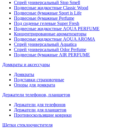
Спрей универсальный Stop Smell
Подвесные жидкостные Classic Wood
Подвесные бумажные Sport is Life
Подвесные бумажные Perfume
Под сиденье гелевые Super Fresh
Подвесные жидкостные AQUA PERFUME
Концентрированные ароматизаторы
Подвесные жидкостные AQUA AROMA
Спрей универсальный Aquatica
Спрей универсальный Odor Perfume
Подвесные бумажные AIR PERFUME
Домкраты и аксессуары
Домкраты
Подставки страховочные
Опоры для домкрата
Держатели телефонов, планшетов
Держатели для телефонов
Держатели для планшетов
Противоскользящие коврики
Щетки стеклоочистителя