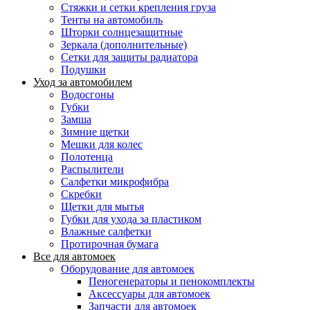
Стяжки и сетки крепления груза
Тенты на автомобиль
Шторки солнцезащитные
Зеркала (дополнительные)
Сетки для защиты радиатора
Подушки
Уход за автомобилем
Водосгоны
Губки
Замша
Зимние щетки
Мешки для колес
Полотенца
Распылители
Салфетки микрофибра
Скребки
Щетки для мытья
Губки для ухода за пластиком
Влажные салфетки
Протирочная бумага
Все для автомоек
Оборудование для автомоек
Пеногенераторы и пенокомплекты
Аксессуары для автомоек
Запчасти для автомоек