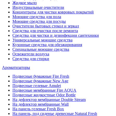
Жидкое мыло
Индустриальные очистители
Концентраты для чистки ковровых покрытий
Моющие средства для пола
Моющие средства для посуды
Очистители бытовых стекол и зеркал
Средства для очистки после ремонта
Средства для чистки и дезинфекции сантехники
Универсальные моющие средства
Кухонные средства для обезжиривания
Специальные моющие средства
Освежители воздуха
Средства для стирки
Ароматизаторы
Подвесные бумажные Fire Fresh
Подвесные бумажные New Age
Подвесные гелевые Amulet
Подвесные мембранные Fire AQUA
Подвесные жидкостные Odor Bottle
На дефлектор мембранные Double Stream
На дефлектор мембранные Wall
На панель гелевые Fresh Box
На панель, под сиденье древесные Natural Fresh