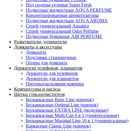
Под сиденье гелевые Super Fresh
Подвесные жидкостные AQUA PERFUME
Концентрированные ароматизаторы
Подвесные жидкостные AQUA AROMA
Спрей универсальный Aquatica
Спрей универсальный Odor Perfume
Подвесные бумажные AIR PERFUME
Разветвители, удлинители
Домкраты и аксессуары
Домкраты
Подставки страховочные
Опоры для домкрата
Держатели телефонов, планшетов
Держатели для телефонов
Держатели для планшетов
Противоскользящие коврики
Компрессоры и насосы
Щетки стеклоочистителя
Бескаркасные Basic Line (крючок)
Бескаркасные Optimal Line (крючок)
Бескаркасные EXTRA LINE (модельные)
Бескаркасные Multi-Cap 6 в 1 (универсальные)
Бескаркасные Maximal Line 10 в 1 (универсальные)
Каркасные Classic Line (крючок)