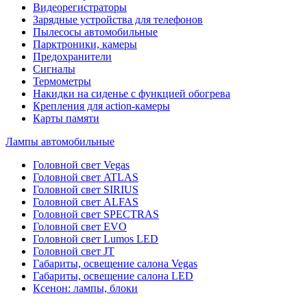
Видеорегистраторы
Зарядные устройства для телефонов
Пылесосы автомобильные
Парктроники, камеры
Предохранители
Сигналы
Термометры
Накидки на сиденье с функцией обогрева
Крепления для action-камеры
Карты памяти
Лампы автомобильные
Головной свет Vegas
Головной свет ATLAS
Головной свет SIRIUS
Головной свет ALFAS
Головной свет SPECTRAS
Головной свет EVO
Головной свет Lumos LED
Головной свет JT
Габариты, освещение салона Vegas
Габариты, освещение салона LED
Ксенон: лампы, блоки