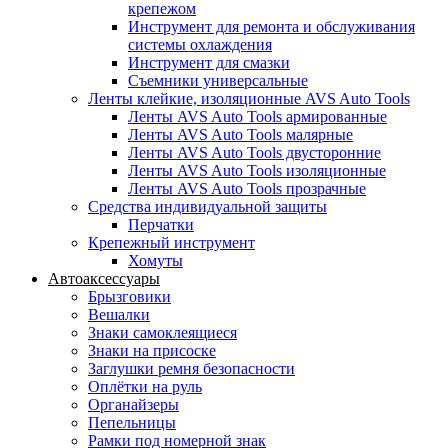
крепежом
Инструмент для ремонта и обслуживания
системы охлаждения
Инструмент для смазки
Съемники универсальные
Ленты клейкие, изоляционные AVS Auto Tools
Ленты AVS Auto Tools армированные
Ленты AVS Auto Tools малярные
Ленты AVS Auto Tools двусторонние
Ленты AVS Auto Tools изоляционные
Ленты AVS Auto Tools прозрачные
Средства индивидуальной защиты
Перчатки
Крепежный инструмент
Хомуты
Автоаксессуары
Брызговики
Вешалки
Знаки самоклеящиеся
Знаки на присоске
Заглушки ремня безопасности
Оплётки на руль
Органайзеры
Пепельницы
Рамки под номерной знак