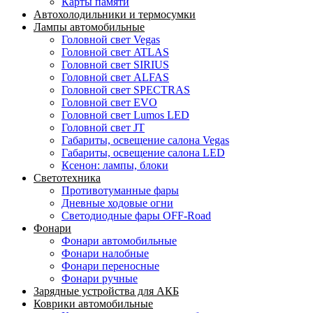
Карты памяти
Автохолодильники и термосумки
Лампы автомобильные
Головной свет Vegas
Головной свет ATLAS
Головной свет SIRIUS
Головной свет ALFAS
Головной свет SPECTRAS
Головной свет EVO
Головной свет Lumos LED
Головной свет JT
Габариты, освещение салона Vegas
Габариты, освещение салона LED
Ксенон: лампы, блоки
Светотехника
Противотуманные фары
Дневные ходовые огни
Светодиодные фары OFF-Road
Фонари
Фонари автомобильные
Фонари налобные
Фонари переносные
Фонари ручные
Зарядные устройства для АКБ
Коврики автомобильные