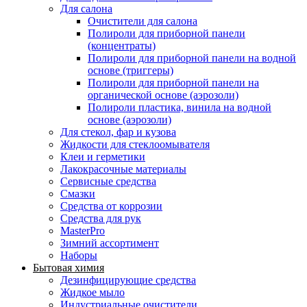
Для салона
Очистители для салона
Полироли для приборной панели
(концентраты)
Полироли для приборной панели на водной
основе (триггеры)
Полироли для приборной панели на
органической основе (аэрозоли)
Полироли пластика, винила на водной
основе (аэрозоли)
Для стекол, фар и кузова
Жидкости для стеклоомывателя
Клеи и герметики
Лакокрасочные материалы
Сервисные средства
Смазки
Средства от коррозии
Средства для рук
MasterPro
Зимний ассортимент
Наборы
Бытовая химия
Дезинфицирующие средства
Жидкое мыло
Индустриальные очистители