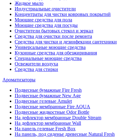
Жидкое мыло
Индустриальные очистители
Концентраты для чистки ковровых покрытий
Моющие средства для пола
Моющие средства для посуды
Очистители бытовых стекол и зеркал
Средства для очистки после ремонта
Средства для чистки и дезинфекции сантехники
Универсальные моющие средства
Кухонные средства для обезжиривания
Специальные моющие средства
Освежители воздуха
Средства для стирки
Ароматизаторы
Подвесные бумажные Fire Fresh
Подвесные бумажные New Age
Подвесные гелевые Amulet
Подвесные мембранные Fire AQUA
Подвесные жидкостные Odor Bottle
На дефлектор мембранные Double Stream
На дефлектор мембранные Wall
На панель гелевые Fresh Box
На панель, под сиденье древесные Natural Fresh