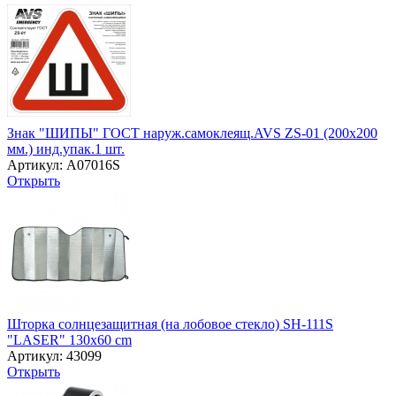
Знак "ШИПЫ" ГОСТ наруж.самоклеящ.AVS ZS-01 (200x200
мм.) инд.упак.1 шт.
Артикул: A07016S
Открыть
Шторка солнцезащитная (на лобовое стекло) SH-111S
"LASER" 130x60 cm
Артикул: 43099
Открыть