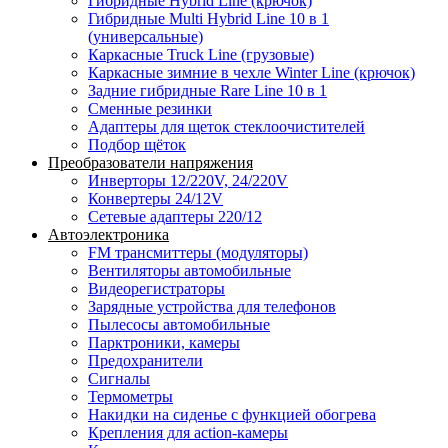
Гибридные Hybrid Line (крючок)
Гибридные Multi Hybrid Line 10 в 1
(универсальные)
Каркасные Truck Line (грузовые)
Каркасные зимние в чехле Winter Line (крючок)
Задние гибридные Rare Line 10 в 1
Сменные резинки
Адаптеры для щеток стеклоочистителей
Подбор щёток
Преобразователи напряжения
Инверторы 12/220V, 24/220V
Конвертеры 24/12V
Сетевые адаптеры 220/12
Автоэлектроника
FM трансмиттеры (модуляторы)
Вентиляторы автомобильные
Видеорегистраторы
Зарядные устройства для телефонов
Пылесосы автомобильные
Парктроники, камеры
Предохранители
Сигналы
Термометры
Накидки на сиденье с функцией обогрева
Крепления для action-камеры