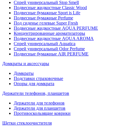
Спрей универсальный Stop Smell
Подвесные жидкостные Classic Wood
Подвесные бумажные Sport is Life
Подвесные бумажные Perfume
Под сиденье гелевые Super Fresh
Подвесные жидкостные AQUA PERFUME
Концентрированные ароматизаторы
Подвесные жидкостные AQUA AROMA
Спрей универсальный Aquatica
Спрей универсальный Odor Perfume
Подвесные бумажные AIR PERFUME
Домкраты и аксессуары
Домкраты
Подставки страховочные
Опоры для домкрата
Держатели телефонов, планшетов
Держатели для телефонов
Держатели для планшетов
Противоскользящие коврики
Щетки стеклоочистителя