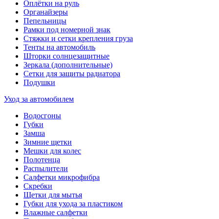
Оплётки на руль
Органайзеры
Пепельницы
Рамки под номерной знак
Стяжки и сетки крепления груза
Тенты на автомобиль
Шторки солнцезащитные
Зеркала (дополнительные)
Сетки для защиты радиатора
Подушки
Уход за автомобилем
Водосгоны
Губки
Замша
Зимние щетки
Мешки для колес
Полотенца
Распылители
Салфетки микрофибра
Скребки
Щетки для мытья
Губки для ухода за пластиком
Влажные салфетки