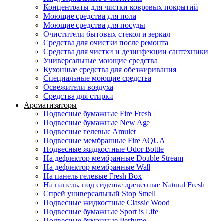
Концентраты для чистки ковровых покрытий
Моющие средства для пола
Моющие средства для посуды
Очистители бытовых стекол и зеркал
Средства для очистки после ремонта
Средства для чистки и дезинфекции сантехники
Универсальные моющие средства
Кухонные средства для обезжиривания
Специальные моющие средства
Освежители воздуха
Средства для стирки
Ароматизаторы
Подвесные бумажные Fire Fresh
Подвесные бумажные New Age
Подвесные гелевые Amulet
Подвесные мембранные Fire AQUA
Подвесные жидкостные Odor Bottle
На дефлектор мембранные Double Stream
На дефлектор мембранные Wall
На панель гелевые Fresh Box
На панель, под сиденье древесные Natural Fresh
Спрей универсальный Stop Smell
Подвесные жидкостные Classic Wood
Подвесные бумажные Sport is Life
Подвесные бумажные Perfume