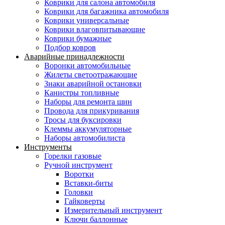
Коврики для салона автомобиля
Коврики для багажника автомобиля
Коврики универсальные
Коврики влаговпитывающие
Коврики бумажные
Подбор ковров
Аварийные принадлежности
Воронки автомобильные
Жилеты светоотражающие
Знаки аварийной остановки
Канистры топливные
Наборы для ремонта шин
Провода для прикуривания
Тросы для буксировки
Клеммы аккумуляторные
Наборы автомобилиста
Инструменты
Горелки газовые
Ручной инструмент
Воротки
Вставки-биты
Головки
Гайковерты
Измерительный инструмент
Ключи баллонные