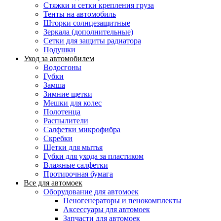
Стяжки и сетки крепления груза
Тенты на автомобиль
Шторки солнцезащитные
Зеркала (дополнительные)
Сетки для защиты радиатора
Подушки
Уход за автомобилем
Водосгоны
Губки
Замша
Зимние щетки
Мешки для колес
Полотенца
Распылители
Салфетки микрофибра
Скребки
Щетки для мытья
Губки для ухода за пластиком
Влажные салфетки
Протирочная бумага
Все для автомоек
Оборудование для автомоек
Пеногенераторы и пенокомплекты
Аксессуары для автомоек
Запчасти для автомоек