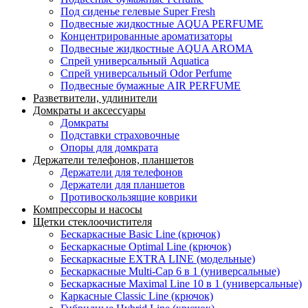
Под сиденье гелевые Super Fresh
Подвесные жидкостные AQUA PERFUME
Концентрированные ароматизаторы
Подвесные жидкостные AQUA AROMA
Спрей универсальный Aquatica
Спрей универсальный Odor Perfume
Подвесные бумажные AIR PERFUME
Разветвители, удлинители
Домкраты и аксессуары
Домкраты
Подставки страховочные
Опоры для домкрата
Держатели телефонов, планшетов
Держатели для телефонов
Держатели для планшетов
Противоскользящие коврики
Компрессоры и насосы
Щетки стеклоочистителя
Бескаркасные Basic Line (крючок)
Бескаркасные Optimal Line (крючок)
Бескаркасные EXTRA LINE (модельные)
Бескаркасные Multi-Cap 6 в 1 (универсальные)
Бескаркасные Maximal Line 10 в 1 (универсальные)
Каркасные Classic Line (крючок)