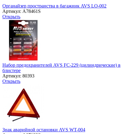
Органайзер пространства в багажник AVS LO-002
Артикул: A78461S
Открыть
Набор предохранителей AVS FC-229 (цилиндрические) в
блистере
Артикул: 80393
Открыть
Знак аварийной остановки AVS WT-004