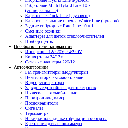
Гибридные Hybrid Line (крючок)
Гибридные Multi Hybrid Line 10 в 1
(универсальные)
Каркасные Truck Line (грузовые)
Каркасные зимние в чехле Winter Line (крючок)
Задние гибридные Rare Line 10 в 1
Сменные резинки
Адаптеры для щеток стеклоочистителей
Подбор щёток
Преобразователи напряжения
Инверторы 12/220V, 24/220V
Конвертеры 24/12V
Сетевые адаптеры 220/12
Автоэлектроника
FM трансмиттеры (модуляторы)
Вентиляторы автомобильные
Видеорегистраторы
Зарядные устройства для телефонов
Пылесосы автомобильные
Парктроники, камеры
Предохранители
Сигналы
Термометры
Накидки на сиденье с функцией обогрева
Крепления для action-камеры