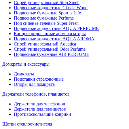
Спрей универсальный Stop Smell
Подвесные жидкостные Classic Wood
Подвесные бумажные Sport is Life
Подвесные бумажные Perfume
Под сиденье гелевые Super Fresh
Подвесные жидкостные AQUA PERFUME
Концентрированные ароматизаторы
Подвесные жидкостные AQUA AROMA
Спрей универсальный Aquatica
Спрей универсальный Odor Perfume
Подвесные бумажные AIR PERFUME
Домкраты и аксессуары
Домкраты
Подставки страховочные
Опоры для домкрата
Держатели телефонов, планшетов
Держатели для телефонов
Держатели для планшетов
Противоскользящие коврики
Щетки стеклоочистителя