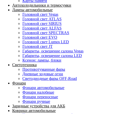
Карты памяти
Автохолодильники и термосумки
Лампы автомобильные
Головной свет Vegas
Головной свет ATLAS
Головной свет SIRIUS
Головной свет ALFAS
Головной свет SPECTRAS
Головной свет EVO
Головной свет Lumos LED
Головной свет JT
Габариты, освещение салона Vegas
Габариты, освещение салона LED
Ксенон: лампы, блоки
Светотехника
Противотуманные фары
Дневные ходовые огни
Светодиодные фары OFF-Road
Фонари
Фонари автомобильные
Фонари налобные
Фонари переносные
Фонари ручные
Зарядные устройства для АКБ
Коврики автомобильные