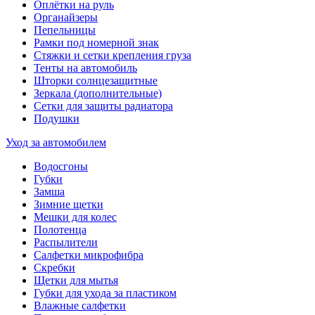
Оплётки на руль
Органайзеры
Пепельницы
Рамки под номерной знак
Стяжки и сетки крепления груза
Тенты на автомобиль
Шторки солнцезащитные
Зеркала (дополнительные)
Сетки для защиты радиатора
Подушки
Уход за автомобилем
Водосгоны
Губки
Замша
Зимние щетки
Мешки для колес
Полотенца
Распылители
Салфетки микрофибра
Скребки
Щетки для мытья
Губки для ухода за пластиком
Влажные салфетки