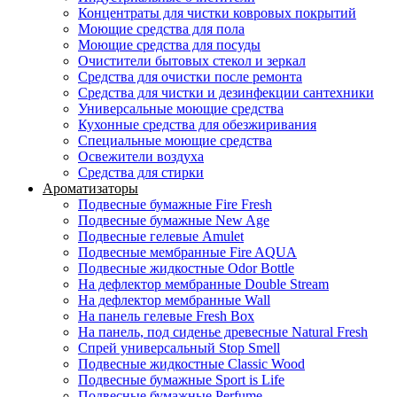
Концентраты для чистки ковровых покрытий
Моющие средства для пола
Моющие средства для посуды
Очистители бытовых стекол и зеркал
Средства для очистки после ремонта
Средства для чистки и дезинфекции сантехники
Универсальные моющие средства
Кухонные средства для обезжиривания
Специальные моющие средства
Освежители воздуха
Средства для стирки
Ароматизаторы
Подвесные бумажные Fire Fresh
Подвесные бумажные New Age
Подвесные гелевые Amulet
Подвесные мембранные Fire AQUA
Подвесные жидкостные Odor Bottle
На дефлектор мембранные Double Stream
На дефлектор мембранные Wall
На панель гелевые Fresh Box
На панель, под сиденье древесные Natural Fresh
Спрей универсальный Stop Smell
Подвесные жидкостные Classic Wood
Подвесные бумажные Sport is Life
Подвесные бумажные Perfume