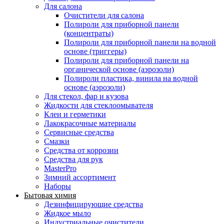
Для салона
Очистители для салона
Полироли для приборной панели
(концентраты)
Полироли для приборной панели на водной
основе (триггеры)
Полироли для приборной панели на
органической основе (аэрозоли)
Полироли пластика, винила на водной
основе (аэрозоли)
Для стекол, фар и кузова
Жидкости для стеклоомывателя
Клеи и герметики
Лакокрасочные материалы
Сервисные средства
Смазки
Средства от коррозии
Средства для рук
MasterPro
Зимний ассортимент
Наборы
Бытовая химия
Дезинфицирующие средства
Жидкое мыло
Индустриальные очистители