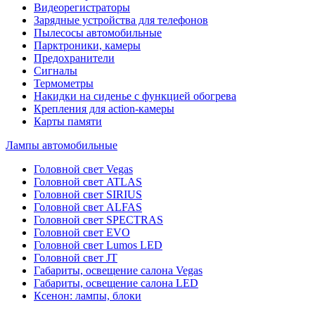
Видеорегистраторы
Зарядные устройства для телефонов
Пылесосы автомобильные
Парктроники, камеры
Предохранители
Сигналы
Термометры
Накидки на сиденье с функцией обогрева
Крепления для action-камеры
Карты памяти
Лампы автомобильные
Головной свет Vegas
Головной свет ATLAS
Головной свет SIRIUS
Головной свет ALFAS
Головной свет SPECTRAS
Головной свет EVO
Головной свет Lumos LED
Головной свет JT
Габариты, освещение салона Vegas
Габариты, освещение салона LED
Ксенон: лампы, блоки