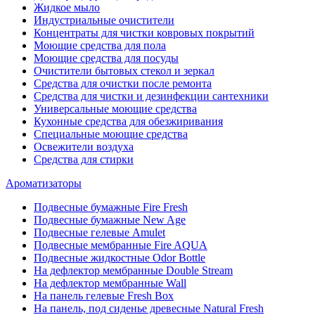
Жидкое мыло
Индустриальные очистители
Концентраты для чистки ковровых покрытий
Моющие средства для пола
Моющие средства для посуды
Очистители бытовых стекол и зеркал
Средства для очистки после ремонта
Средства для чистки и дезинфекции сантехники
Универсальные моющие средства
Кухонные средства для обезжиривания
Специальные моющие средства
Освежители воздуха
Средства для стирки
Ароматизаторы
Подвесные бумажные Fire Fresh
Подвесные бумажные New Age
Подвесные гелевые Amulet
Подвесные мембранные Fire AQUA
Подвесные жидкостные Odor Bottle
На дефлектор мембранные Double Stream
На дефлектор мембранные Wall
На панель гелевые Fresh Box
На панель, под сиденье древесные Natural Fresh