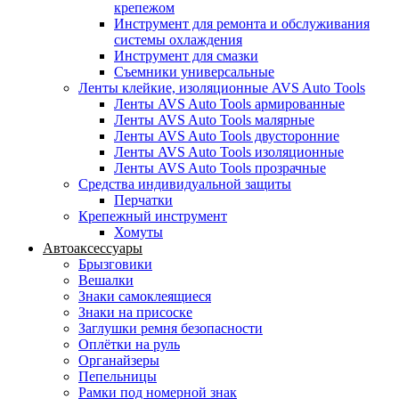
крепежом
Инструмент для ремонта и обслуживания
системы охлаждения
Инструмент для смазки
Съемники универсальные
Ленты клейкие, изоляционные AVS Auto Tools
Ленты AVS Auto Tools армированные
Ленты AVS Auto Tools малярные
Ленты AVS Auto Tools двусторонние
Ленты AVS Auto Tools изоляционные
Ленты AVS Auto Tools прозрачные
Средства индивидуальной защиты
Перчатки
Крепежный инструмент
Хомуты
Автоаксессуары
Брызговики
Вешалки
Знаки самоклеящиеся
Знаки на присоске
Заглушки ремня безопасности
Оплётки на руль
Органайзеры
Пепельницы
Рамки под номерной знак