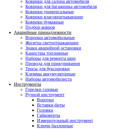
Коврики для салона автомобиля
Коврики для багажника автомобиля
Коврики универсальные
Коврики влаговпитывающие
Коврики бумажные
Подбор ковров
Аварийные принадлежности
Воронки автомобильные
Жилеты светоотражающие
Знаки аварийной остановки
Канистры топливные
Наборы для ремонта шин
Провода для прикуривания
Тросы для буксировки
Клеммы аккумуляторные
Наборы автомобилиста
Инструменты
Горелки газовые
Ручной инструмент
Воротки
Вставки-биты
Головки
Гайковерты
Измерительный инструмент
Ключи баллонные