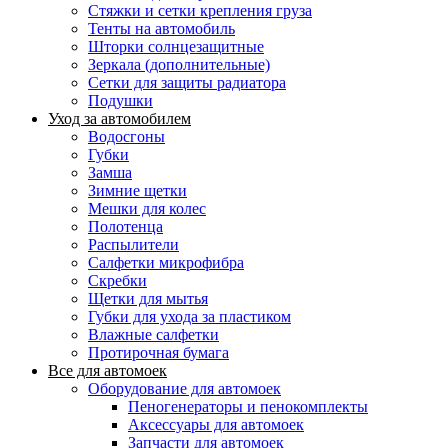
Стяжки и сетки крепления груза
Тенты на автомобиль
Шторки солнцезащитные
Зеркала (дополнительные)
Сетки для защиты радиатора
Подушки
Уход за автомобилем
Водосгоны
Губки
Замша
Зимние щетки
Мешки для колес
Полотенца
Распылители
Салфетки микрофибра
Скребки
Щетки для мытья
Губки для ухода за пластиком
Влажные салфетки
Протирочная бумага
Все для автомоек
Оборудование для автомоек
Пеногенераторы и пенокомплекты
Аксессуары для автомоек
Запчасти для автомоек