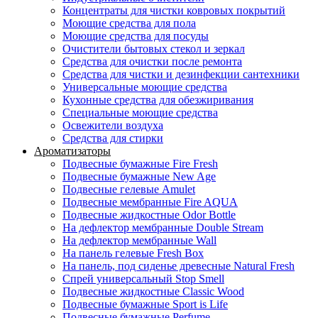
Концентраты для чистки ковровых покрытий
Моющие средства для пола
Моющие средства для посуды
Очистители бытовых стекол и зеркал
Средства для очистки после ремонта
Средства для чистки и дезинфекции сантехники
Универсальные моющие средства
Кухонные средства для обезжиривания
Специальные моющие средства
Освежители воздуха
Средства для стирки
Ароматизаторы
Подвесные бумажные Fire Fresh
Подвесные бумажные New Age
Подвесные гелевые Amulet
Подвесные мембранные Fire AQUA
Подвесные жидкостные Odor Bottle
На дефлектор мембранные Double Stream
На дефлектор мембранные Wall
На панель гелевые Fresh Box
На панель, под сиденье древесные Natural Fresh
Спрей универсальный Stop Smell
Подвесные жидкостные Classic Wood
Подвесные бумажные Sport is Life
Подвесные бумажные Perfume