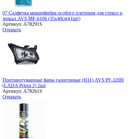
07 Салфетка микрофибра особого плетения для стекол и
зеркал AVS MF-6106 (35х40см)(1шт)
Артикул: A78291S
Открыть
Противотуманные фары галогенные (H11) AVS PF-320H
(LADA Priora 2) 2шт
Артикул: A78261S
Открыть