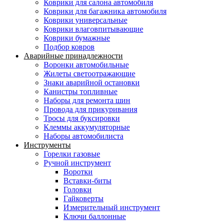
Коврики для салона автомобиля
Коврики для багажника автомобиля
Коврики универсальные
Коврики влаговпитывающие
Коврики бумажные
Подбор ковров
Аварийные принадлежности
Воронки автомобильные
Жилеты светоотражающие
Знаки аварийной остановки
Канистры топливные
Наборы для ремонта шин
Провода для прикуривания
Тросы для буксировки
Клеммы аккумуляторные
Наборы автомобилиста
Инструменты
Горелки газовые
Ручной инструмент
Воротки
Вставки-биты
Головки
Гайковерты
Измерительный инструмент
Ключи баллонные