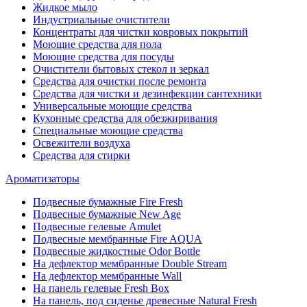
Жидкое мыло
Индустриальные очистители
Концентраты для чистки ковровых покрытий
Моющие средства для пола
Моющие средства для посуды
Очистители бытовых стекол и зеркал
Средства для очистки после ремонта
Средства для чистки и дезинфекции сантехники
Универсальные моющие средства
Кухонные средства для обезжиривания
Специальные моющие средства
Освежители воздуха
Средства для стирки
Ароматизаторы
Подвесные бумажные Fire Fresh
Подвесные бумажные New Age
Подвесные гелевые Amulet
Подвесные мембранные Fire AQUA
Подвесные жидкостные Odor Bottle
На дефлектор мембранные Double Stream
На дефлектор мембранные Wall
На панель гелевые Fresh Box
На панель, под сиденье древесные Natural Fresh