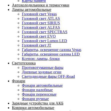
Карты памяти
Автохолодильники и термосумки
Лампы автомобильные
Головной свет Vegas
Головной свет ATLAS
Головной свет SIRIUS
Головной свет ALFAS
Головной свет SPECTRAS
Головной свет EVO
Головной свет Lumos LED
Головной свет JT
Габариты, освещение салона Vegas
Габариты, освещение салона LED
Ксенон: лампы, блоки
Светотехника
Противотуманные фары
Дневные ходовые огни
Светодиодные фары OFF-Road
Фонари
Фонари автомобильные
Фонари налобные
Фонари переносные
Фонари ручные
Зарядные устройства для АКБ
Коврики автомобильные