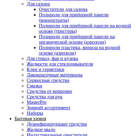
Для салона
Очистители для салона
Полироли для приборной панели
(концентраты)
Полироли для приборной панели на водной
основе (триггеры)
Полироли для приборной панели на
органической основе (аэрозоли)
Полироли пластика, винила на водной
основе (аэрозоли)
Для стекол, фар и кузова
Жидкости для стеклоомывателя
Клеи и герметики
Лакокрасочные материалы
Сервисные средства
Смазки
Средства от коррозии
Средства для рук
MasterPro
Зимний ассортимент
Наборы
Бытовая химия
Дезинфицирующие средства
Жидкое мыло
Индустриальные очистители