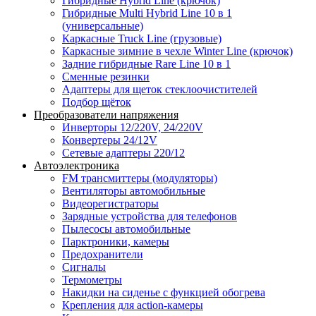
Гибридные Hybrid Line (крючок)
Гибридные Multi Hybrid Line 10 в 1
(универсальные)
Каркасные Truck Line (грузовые)
Каркасные зимние в чехле Winter Line (крючок)
Задние гибридные Rare Line 10 в 1
Сменные резинки
Адаптеры для щеток стеклоочистителей
Подбор щёток
Преобразователи напряжения
Инверторы 12/220V, 24/220V
Конвертеры 24/12V
Сетевые адаптеры 220/12
Автоэлектроника
FM трансмиттеры (модуляторы)
Вентиляторы автомобильные
Видеорегистраторы
Зарядные устройства для телефонов
Пылесосы автомобильные
Парктроники, камеры
Предохранители
Сигналы
Термометры
Накидки на сиденье с функцией обогрева
Крепления для action-камеры