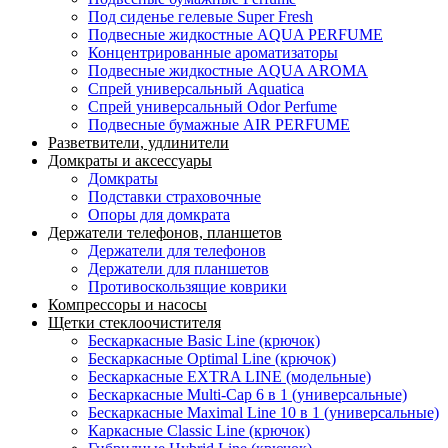
Под сиденье гелевые Super Fresh
Подвесные жидкостные AQUA PERFUME
Концентрированные ароматизаторы
Подвесные жидкостные AQUA AROMA
Спрей универсальный Aquatica
Спрей универсальный Odor Perfume
Подвесные бумажные AIR PERFUME
Разветвители, удлинители
Домкраты и аксессуары
Домкраты
Подставки страховочные
Опоры для домкрата
Держатели телефонов, планшетов
Держатели для телефонов
Держатели для планшетов
Противоскользящие коврики
Компрессоры и насосы
Щетки стеклоочистителя
Бескаркасные Basic Line (крючок)
Бескаркасные Optimal Line (крючок)
Бескаркасные EXTRA LINE (модельные)
Бескаркасные Multi-Cap 6 в 1 (универсальные)
Бескаркасные Maximal Line 10 в 1 (универсальные)
Каркасные Classic Line (крючок)