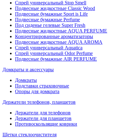
Спрей универсальный Stop Smell
Подвесные жидкостные Classic Wood
Подвесные бумажные Sport is Life
Подвесные бумажные Perfume
Под сиденье гелевые Super Fresh
Подвесные жидкостные AQUA PERFUME
Концентрированные ароматизаторы
Подвесные жидкостные AQUA AROMA
Спрей универсальный Aquatica
Спрей универсальный Odor Perfume
Подвесные бумажные AIR PERFUME
Домкраты и аксессуары
Домкраты
Подставки страховочные
Опоры для домкрата
Держатели телефонов, планшетов
Держатели для телефонов
Держатели для планшетов
Противоскользящие коврики
Щетки стеклоочистителя