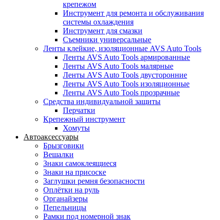
крепежом
Инструмент для ремонта и обслуживания
системы охлаждения
Инструмент для смазки
Съемники универсальные
Ленты клейкие, изоляционные AVS Auto Tools
Ленты AVS Auto Tools армированные
Ленты AVS Auto Tools малярные
Ленты AVS Auto Tools двусторонние
Ленты AVS Auto Tools изоляционные
Ленты AVS Auto Tools прозрачные
Средства индивидуальной защиты
Перчатки
Крепежный инструмент
Хомуты
Автоаксессуары
Брызговики
Вешалки
Знаки самоклеящиеся
Знаки на присоске
Заглушки ремня безопасности
Оплётки на руль
Органайзеры
Пепельницы
Рамки под номерной знак