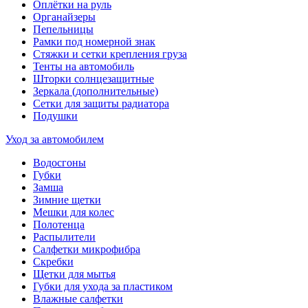
Оплётки на руль
Органайзеры
Пепельницы
Рамки под номерной знак
Стяжки и сетки крепления груза
Тенты на автомобиль
Шторки солнцезащитные
Зеркала (дополнительные)
Сетки для защиты радиатора
Подушки
Уход за автомобилем
Водосгоны
Губки
Замша
Зимние щетки
Мешки для колес
Полотенца
Распылители
Салфетки микрофибра
Скребки
Щетки для мытья
Губки для ухода за пластиком
Влажные салфетки