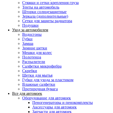
Стяжки и сетки крепления груза
Тенты на автомобиль
Шторки солнцезащитные
Зеркала (дополнительные)
Сетки для защиты радиатора
Подушки
Уход за автомобилем
Водосгоны
Губки
Замша
Зимние щетки
Мешки для колес
Полотенца
Распылители
Салфетки микрофибра
Скребки
Щетки для мытья
Губки для ухода за пластиком
Влажные салфетки
Протирочная бумага
Все для автомоек
Оборудование для автомоек
Пеногенераторы и пенокомплекты
Аксессуары для автомоек
Запчасти для автомоек