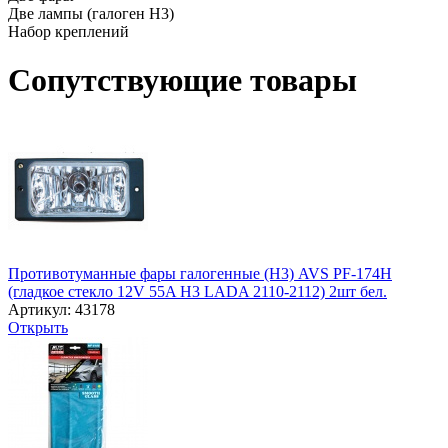
Две лампы (галоген H3)
Набор креплений
Сопутствующие товары
Противотуманные фары галогенные (H3) AVS PF-174H
(гладкое стекло 12V 55A H3 LADA 2110-2112) 2шт бел.
Артикул: 43178
Открыть