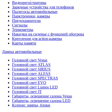
Видеорегистраторы
Зарядные устройства для телефонов
Пылесосы автомобильные
Парктроники, камеры
Предохранители
Сигналы
Термометры
Накидки на сиденье с функцией обогрева
Крепления для action-камеры
Карты памяти
Лампы автомобильные
Головной свет Vegas
Головной свет ATLAS
Головной свет SIRIUS
Головной свет ALFAS
Головной свет SPECTRAS
Головной свет EVO
Головной свет Lumos LED
Головной свет JT
Габариты, освещение салона Vegas
Габариты, освещение салона LED
Ксенон: лампы, блоки