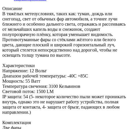
Описание
В тяжёлых метеоусловиях, таких как: туман, дождь или
снегопад, свет от обычных фар автомобиля, а точнее лучи
ближнего и особенно дальнего света, отражаясь и рассеиваясь
от мельчайших капель воды и снежинок, создают
полупрозрачную плёнку, которая уменьшает видимость.
Противотуманные фары со стёклами жёлтого или белого
цвета, дающие плоский и широкий горизонтальный луч,
который стелется непосредственно над дорогой, чтобы не
освещать толщу тумана по высоте.
Характеристики
Напряжение: 12 Вольт
Диапазон рабочей температуры: -40С +85С
Мощность: 55 Ватт
Температура свечения: 3100 Кельвинов
Световой поток: 1500 LM
IP защита: 54 (5- некоторое количество пыли может проникать
внутрь, однако это не нарушает работу устройства, полная
защита от контакта, 4- защита от брызг, падающих в любом
направлении.)
Комплектация
Две фары