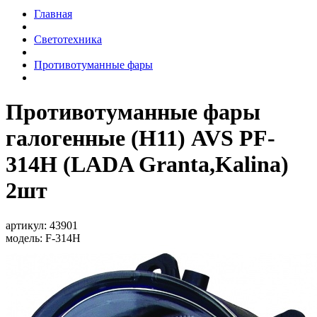
Главная
Светотехника
Противотуманные фары
Противотуманные фары
галогенные (H11) AVS PF-
314H (LADA Granta,Kalina)
2шт
артикул:
43901
модель:
F-314H