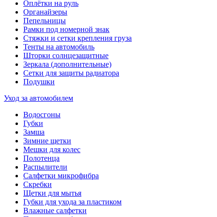
Оплётки на руль
Органайзеры
Пепельницы
Рамки под номерной знак
Стяжки и сетки крепления груза
Тенты на автомобиль
Шторки солнцезащитные
Зеркала (дополнительные)
Сетки для защиты радиатора
Подушки
Уход за автомобилем
Водосгоны
Губки
Замша
Зимние щетки
Мешки для колес
Полотенца
Распылители
Салфетки микрофибра
Скребки
Щетки для мытья
Губки для ухода за пластиком
Влажные салфетки