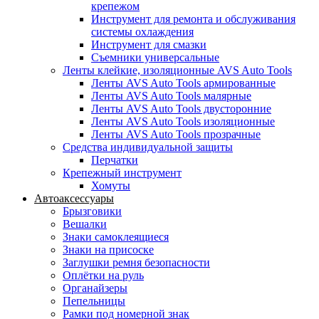
крепежом
Инструмент для ремонта и обслуживания
системы охлаждения
Инструмент для смазки
Съемники универсальные
Ленты клейкие, изоляционные AVS Auto Tools
Ленты AVS Auto Tools армированные
Ленты AVS Auto Tools малярные
Ленты AVS Auto Tools двусторонние
Ленты AVS Auto Tools изоляционные
Ленты AVS Auto Tools прозрачные
Средства индивидуальной защиты
Перчатки
Крепежный инструмент
Хомуты
Автоаксессуары
Брызговики
Вешалки
Знаки самоклеящиеся
Знаки на присоске
Заглушки ремня безопасности
Оплётки на руль
Органайзеры
Пепельницы
Рамки под номерной знак