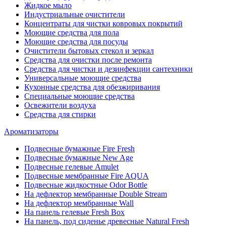
Жидкое мыло
Индустриальные очистители
Концентраты для чистки ковровых покрытий
Моющие средства для пола
Моющие средства для посуды
Очистители бытовых стекол и зеркал
Средства для очистки после ремонта
Средства для чистки и дезинфекции сантехники
Универсальные моющие средства
Кухонные средства для обезжиривания
Специальные моющие средства
Освежители воздуха
Средства для стирки
Ароматизаторы
Подвесные бумажные Fire Fresh
Подвесные бумажные New Age
Подвесные гелевые Amulet
Подвесные мембранные Fire AQUA
Подвесные жидкостные Odor Bottle
На дефлектор мембранные Double Stream
На дефлектор мембранные Wall
На панель гелевые Fresh Box
На панель, под сиденье древесные Natural Fresh