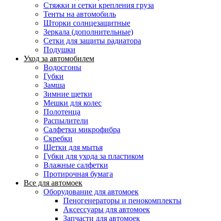
Стяжки и сетки крепления груза
Тенты на автомобиль
Шторки солнцезащитные
Зеркала (дополнительные)
Сетки для защиты радиатора
Подушки
Уход за автомобилем
Водосгоны
Губки
Замша
Зимние щетки
Мешки для колес
Полотенца
Распылители
Салфетки микрофибра
Скребки
Щетки для мытья
Губки для ухода за пластиком
Влажные салфетки
Протирочная бумага
Все для автомоек
Оборудование для автомоек
Пеногенераторы и пенокомплекты
Аксессуары для автомоек
Запчасти для автомоек