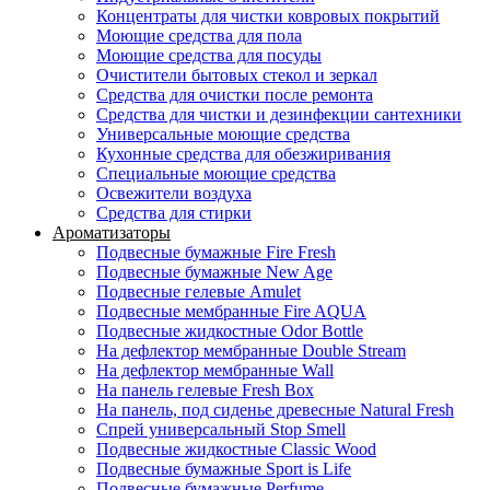
Концентраты для чистки ковровых покрытий
Моющие средства для пола
Моющие средства для посуды
Очистители бытовых стекол и зеркал
Средства для очистки после ремонта
Средства для чистки и дезинфекции сантехники
Универсальные моющие средства
Кухонные средства для обезжиривания
Специальные моющие средства
Освежители воздуха
Средства для стирки
Ароматизаторы
Подвесные бумажные Fire Fresh
Подвесные бумажные New Age
Подвесные гелевые Amulet
Подвесные мембранные Fire AQUA
Подвесные жидкостные Odor Bottle
На дефлектор мембранные Double Stream
На дефлектор мембранные Wall
На панель гелевые Fresh Box
На панель, под сиденье древесные Natural Fresh
Спрей универсальный Stop Smell
Подвесные жидкостные Classic Wood
Подвесные бумажные Sport is Life
Подвесные бумажные Perfume