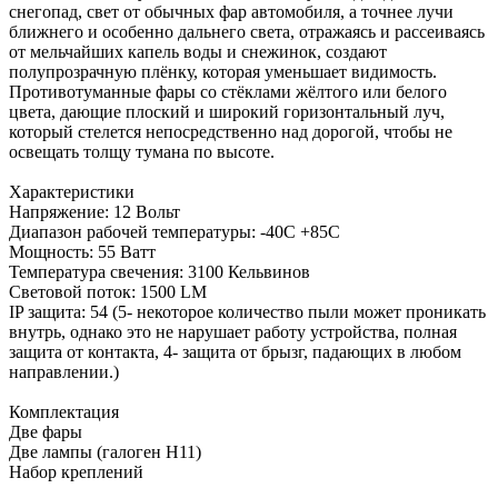
снегопад, свет от обычных фар автомобиля, а точнее лучи
ближнего и особенно дальнего света, отражаясь и рассеиваясь
от мельчайших капель воды и снежинок, создают
полупрозрачную плёнку, которая уменьшает видимость.
Противотуманные фары со стёклами жёлтого или белого
цвета, дающие плоский и широкий горизонтальный луч,
который стелется непосредственно над дорогой, чтобы не
освещать толщу тумана по высоте.
Характеристики
Напряжение: 12 Вольт
Диапазон рабочей температуры: -40С +85С
Мощность: 55 Ватт
Температура свечения: 3100 Кельвинов
Световой поток: 1500 LM
IP защита: 54 (5- некоторое количество пыли может проникать
внутрь, однако это не нарушает работу устройства, полная
защита от контакта, 4- защита от брызг, падающих в любом
направлении.)
Комплектация
Две фары
Две лампы (галоген H11)
Набор креплений