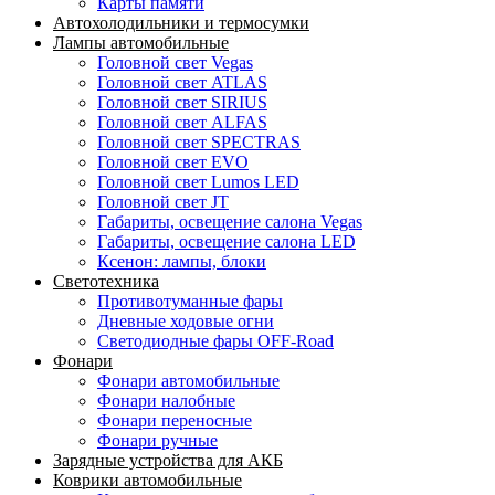
Карты памяти
Автохолодильники и термосумки
Лампы автомобильные
Головной свет Vegas
Головной свет ATLAS
Головной свет SIRIUS
Головной свет ALFAS
Головной свет SPECTRAS
Головной свет EVO
Головной свет Lumos LED
Головной свет JT
Габариты, освещение салона Vegas
Габариты, освещение салона LED
Ксенон: лампы, блоки
Светотехника
Противотуманные фары
Дневные ходовые огни
Светодиодные фары OFF-Road
Фонари
Фонари автомобильные
Фонари налобные
Фонари переносные
Фонари ручные
Зарядные устройства для АКБ
Коврики автомобильные