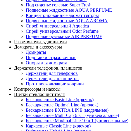
Под сиденье гелевые Super Fresh
Подвесные жидкостные AQUA PERFUME
Концентрированные ароматизаторы
Подвесные жидкостные AQUA AROMA
Спрей универсальный Aquatica
Спрей универсальный Odor Perfume
Подвесные бумажные AIR PERFUME
Разветвители, удлинители
Домкраты и аксессуары
Домкраты
Подставки страховочные
Опоры для домкрата
Держатели телефонов, планшетов
Держатели для телефонов
Держатели для планшетов
Противоскользящие коврики
Компрессоры и насосы
Щетки стеклоочистителя
Бескаркасные Basic Line (крючок)
Бескаркасные Optimal Line (крючок)
Бескаркасные EXTRA LINE (модельные)
Бескаркасные Multi-Cap 6 в 1 (универсальные)
Бескаркасные Maximal Line 10 в 1 (универсальные)
Каркасные Classic Line (крючок)