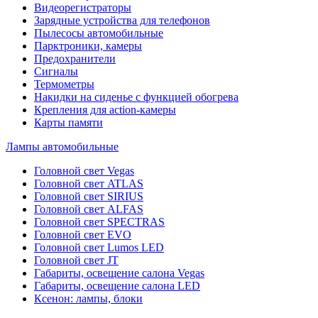
Видеорегистраторы
Зарядные устройства для телефонов
Пылесосы автомобильные
Парктроники, камеры
Предохранители
Сигналы
Термометры
Накидки на сиденье с функцией обогрева
Крепления для action-камеры
Карты памяти
Лампы автомобильные
Головной свет Vegas
Головной свет ATLAS
Головной свет SIRIUS
Головной свет ALFAS
Головной свет SPECTRAS
Головной свет EVO
Головной свет Lumos LED
Головной свет JT
Габариты, освещение салона Vegas
Габариты, освещение салона LED
Ксенон: лампы, блоки