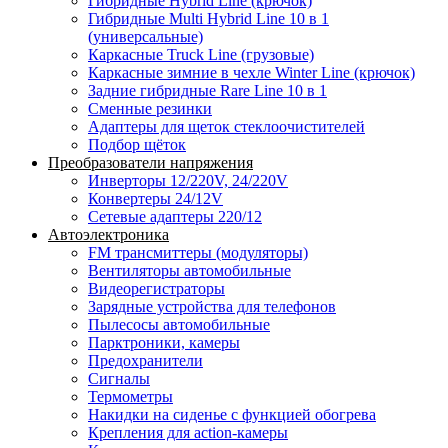
Гибридные Hybrid Line (крючок)
Гибридные Multi Hybrid Line 10 в 1
(универсальные)
Каркасные Truck Line (грузовые)
Каркасные зимние в чехле Winter Line (крючок)
Задние гибридные Rare Line 10 в 1
Сменные резинки
Адаптеры для щеток стеклоочистителей
Подбор щёток
Преобразователи напряжения
Инверторы 12/220V, 24/220V
Конвертеры 24/12V
Сетевые адаптеры 220/12
Автоэлектроника
FM трансмиттеры (модуляторы)
Вентиляторы автомобильные
Видеорегистраторы
Зарядные устройства для телефонов
Пылесосы автомобильные
Парктроники, камеры
Предохранители
Сигналы
Термометры
Накидки на сиденье с функцией обогрева
Крепления для action-камеры