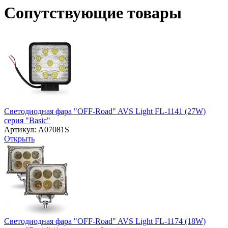
Сопутствующие товары
Светодиодная фара "OFF-Road" AVS Light FL-1141 (27W)
серия "Basic"
Артикул: A07081S
Открыть
Светодиодная фара "OFF-Road" AVS Light FL-1174 (18W)