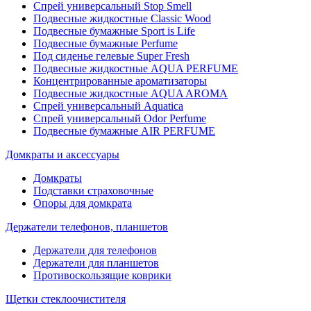
Спрей универсальный Stop Smell
Подвесные жидкостные Classic Wood
Подвесные бумажные Sport is Life
Подвесные бумажные Perfume
Под сиденье гелевые Super Fresh
Подвесные жидкостные AQUA PERFUME
Концентрированные ароматизаторы
Подвесные жидкостные AQUA AROMA
Спрей универсальный Aquatica
Спрей универсальный Odor Perfume
Подвесные бумажные AIR PERFUME
Домкраты и аксессуары
Домкраты
Подставки страховочные
Опоры для домкрата
Держатели телефонов, планшетов
Держатели для телефонов
Держатели для планшетов
Противоскользящие коврики
Щетки стеклоочистителя