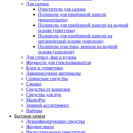
Для салона
Очистители для салона
Полироли для приборной панели
(концентраты)
Полироли для приборной панели на водной
основе (триггеры)
Полироли для приборной панели на
органической основе (аэрозоли)
Полироли пластика, винила на водной
основе (аэрозоли)
Для стекол, фар и кузова
Жидкости для стеклоомывателя
Клеи и герметики
Лакокрасочные материалы
Сервисные средства
Смазки
Средства от коррозии
Средства для рук
MasterPro
Зимний ассортимент
Наборы
Бытовая химия
Дезинфицирующие средства
Жидкое мыло
Индустриальные очистители