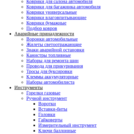
Коврики для салона автомобиля
Коврики для багажника автомобиля
Коврики универсальные
Коврики влаговпитывающие
Коврики бумажные
Подбор ковров
Аварийные принадлежности
Воронки автомобильные
Жилеты светоотражающие
Знаки аварийной остановки
Канистры топливные
Наборы для ремонта шин
Провода для прикуривания
Тросы для буксировки
Клеммы аккумуляторные
Наборы автомобилиста
Инструменты
Горелки газовые
Ручной инструмент
Воротки
Вставки-биты
Головки
Гайковерты
Измерительный инструмент
Ключи баллонные