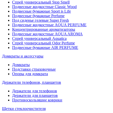
Спрей универсальный Stop Smell
Подвесные жидкостные Classic Wood
Подвесные бумажные Sport is Life
Подвесные бумажные Perfume
Под сиденье гелевые Super Fresh
Подвесные жидкостные AQUA PERFUME
Концентрированные ароматизаторы
Подвесные жидкостные AQUA AROMA
Спрей универсальный Aquatica
Спрей универсальный Odor Perfume
Подвесные бумажные AIR PERFUME
Домкраты и аксессуары
Домкраты
Подставки страховочные
Опоры для домкрата
Держатели телефонов, планшетов
Держатели для телефонов
Держатели для планшетов
Противоскользящие коврики
Щетки стеклоочистителя