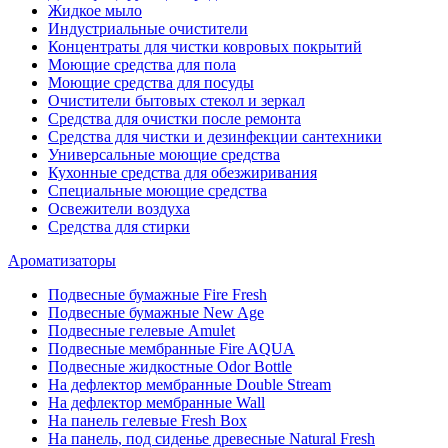
Жидкое мыло
Индустриальные очистители
Концентраты для чистки ковровых покрытий
Моющие средства для пола
Моющие средства для посуды
Очистители бытовых стекол и зеркал
Средства для очистки после ремонта
Средства для чистки и дезинфекции сантехники
Универсальные моющие средства
Кухонные средства для обезжиривания
Специальные моющие средства
Освежители воздуха
Средства для стирки
Ароматизаторы
Подвесные бумажные Fire Fresh
Подвесные бумажные New Age
Подвесные гелевые Amulet
Подвесные мембранные Fire AQUA
Подвесные жидкостные Odor Bottle
На дефлектор мембранные Double Stream
На дефлектор мембранные Wall
На панель гелевые Fresh Box
На панель, под сиденье древесные Natural Fresh