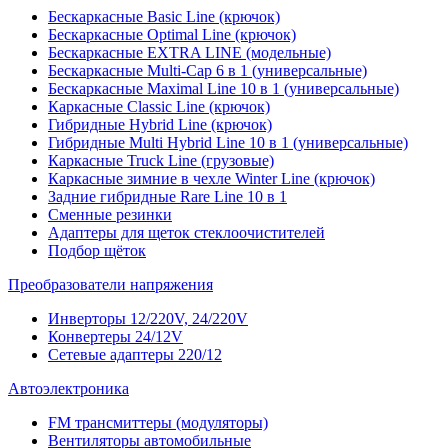
Бескаркасные Basic Line (крючок)
Бескаркасные Optimal Line (крючок)
Бескаркасные EXTRA LINE (модельные)
Бескаркасные Multi-Cap 6 в 1 (универсальные)
Бескаркасные Maximal Line 10 в 1 (универсальные)
Каркасные Classic Line (крючок)
Гибридные Hybrid Line (крючок)
Гибридные Multi Hybrid Line 10 в 1 (универсальные)
Каркасные Truck Line (грузовые)
Каркасные зимние в чехле Winter Line (крючок)
Задние гибридные Rare Line 10 в 1
Сменные резинки
Адаптеры для щеток стеклоочистителей
Подбор щёток
Преобразователи напряжения
Инверторы 12/220V, 24/220V
Конвертеры 24/12V
Сетевые адаптеры 220/12
Автоэлектроника
FM трансмиттеры (модуляторы)
Вентиляторы автомобильные