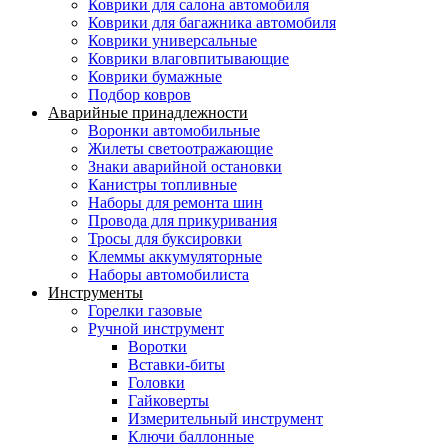
Коврики для салона автомобиля
Коврики для багажника автомобиля
Коврики универсальные
Коврики влаговпитывающие
Коврики бумажные
Подбор ковров
Аварийные принадлежности
Воронки автомобильные
Жилеты светоотражающие
Знаки аварийной остановки
Канистры топливные
Наборы для ремонта шин
Провода для прикуривания
Тросы для буксировки
Клеммы аккумуляторные
Наборы автомобилиста
Инструменты
Горелки газовые
Ручной инструмент
Воротки
Вставки-биты
Головки
Гайковерты
Измерительный инструмент
Ключи баллонные