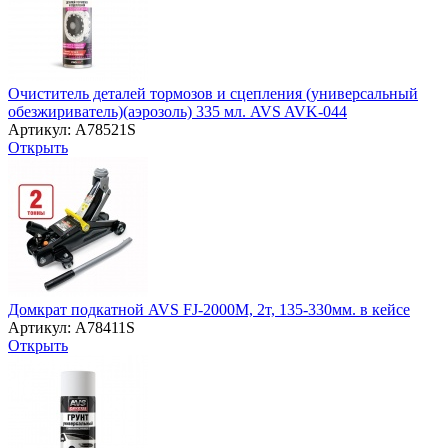
Очиститель деталей тормозов и сцепления (универсальный
обезжириватель)(аэрозоль) 335 мл. AVS AVK-044
Артикул: A78521S
Открыть
Домкрат подкатной AVS FJ-2000M, 2т, 135-330мм. в кейсе
Артикул: A78411S
Открыть