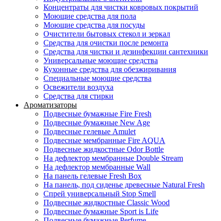
Концентраты для чистки ковровых покрытий
Моющие средства для пола
Моющие средства для посуды
Очистители бытовых стекол и зеркал
Средства для очистки после ремонта
Средства для чистки и дезинфекции сантехники
Универсальные моющие средства
Кухонные средства для обезжиривания
Специальные моющие средства
Освежители воздуха
Средства для стирки
Ароматизаторы
Подвесные бумажные Fire Fresh
Подвесные бумажные New Age
Подвесные гелевые Amulet
Подвесные мембранные Fire AQUA
Подвесные жидкостные Odor Bottle
На дефлектор мембранные Double Stream
На дефлектор мембранные Wall
На панель гелевые Fresh Box
На панель, под сиденье древесные Natural Fresh
Спрей универсальный Stop Smell
Подвесные жидкостные Classic Wood
Подвесные бумажные Sport is Life
Подвесные бумажные Perfume