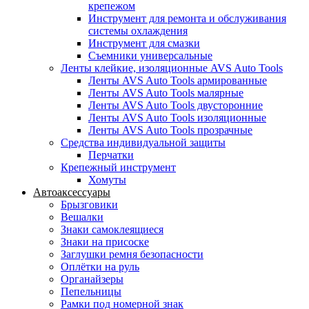
крепежом
Инструмент для ремонта и обслуживания
системы охлаждения
Инструмент для смазки
Съемники универсальные
Ленты клейкие, изоляционные AVS Auto Tools
Ленты AVS Auto Tools армированные
Ленты AVS Auto Tools малярные
Ленты AVS Auto Tools двусторонние
Ленты AVS Auto Tools изоляционные
Ленты AVS Auto Tools прозрачные
Средства индивидуальной защиты
Перчатки
Крепежный инструмент
Хомуты
Автоаксессуары
Брызговики
Вешалки
Знаки самоклеящиеся
Знаки на присоске
Заглушки ремня безопасности
Оплётки на руль
Органайзеры
Пепельницы
Рамки под номерной знак