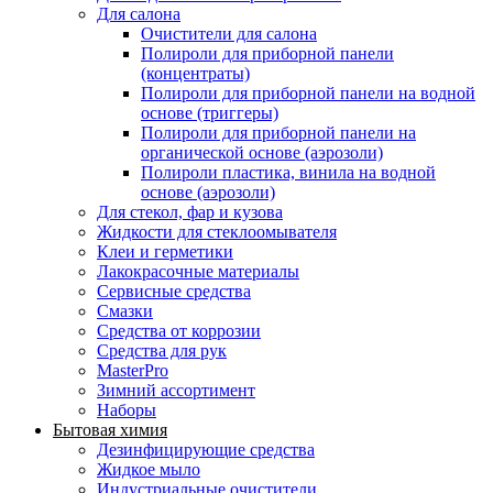
Для салона
Очистители для салона
Полироли для приборной панели
(концентраты)
Полироли для приборной панели на водной
основе (триггеры)
Полироли для приборной панели на
органической основе (аэрозоли)
Полироли пластика, винила на водной
основе (аэрозоли)
Для стекол, фар и кузова
Жидкости для стеклоомывателя
Клеи и герметики
Лакокрасочные материалы
Сервисные средства
Смазки
Средства от коррозии
Средства для рук
MasterPro
Зимний ассортимент
Наборы
Бытовая химия
Дезинфицирующие средства
Жидкое мыло
Индустриальные очистители