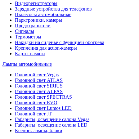
Видеорегистраторы
Зарядные устройства для телефонов
Пылесосы автомобильные
Парктроники, камеры
Предохранители
Сигналы
Термометры
Накидки на сиденье с функцией обогрева
Крепления для action-камеры
Карты памяти
Лампы автомобильные
Головной свет Vegas
Головной свет ATLAS
Головной свет SIRIUS
Головной свет ALFAS
Головной свет SPECTRAS
Головной свет EVO
Головной свет Lumos LED
Головной свет JT
Габариты, освещение салона Vegas
Габариты, освещение салона LED
Ксенон: лампы, блоки