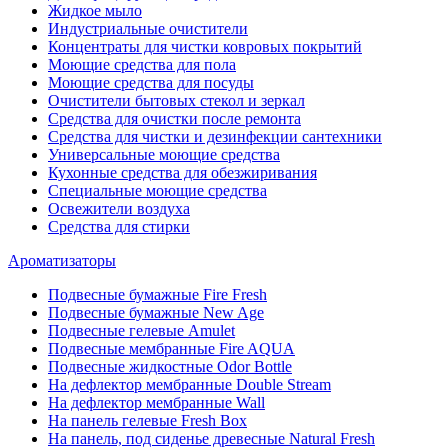
Жидкое мыло
Индустриальные очистители
Концентраты для чистки ковровых покрытий
Моющие средства для пола
Моющие средства для посуды
Очистители бытовых стекол и зеркал
Средства для очистки после ремонта
Средства для чистки и дезинфекции сантехники
Универсальные моющие средства
Кухонные средства для обезжиривания
Специальные моющие средства
Освежители воздуха
Средства для стирки
Ароматизаторы
Подвесные бумажные Fire Fresh
Подвесные бумажные New Age
Подвесные гелевые Amulet
Подвесные мембранные Fire AQUA
Подвесные жидкостные Odor Bottle
На дефлектор мембранные Double Stream
На дефлектор мембранные Wall
На панель гелевые Fresh Box
На панель, под сиденье древесные Natural Fresh