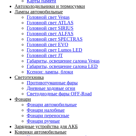
Карты памяти
Автохолодильники и термосумки
Лампы автомобильные
Головной свет Vegas
Головной свет ATLAS
Головной свет SIRIUS
Головной свет ALFAS
Головной свет SPECTRAS
Головной свет EVO
Головной свет Lumos LED
Головной свет JT
Габариты, освещение салона Vegas
Габариты, освещение салона LED
Ксенон: лампы, блоки
Светотехника
Противотуманные фары
Дневные ходовые огни
Светодиодные фары OFF-Road
Фонари
Фонари автомобильные
Фонари налобные
Фонари переносные
Фонари ручные
Зарядные устройства для АКБ
Коврики автомобильные