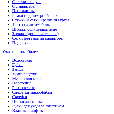
Оплётки на руль
Органайзеры
Пепельницы
Рамки под номерной знак
Стяжки и сетки крепления груза
Тенты на автомобиль
Шторки солнцезащитные
Зеркала (дополнительные)
Сетки для защиты радиатора
Подушки
Уход за автомобилем
Водосгоны
Губки
Замша
Зимние щетки
Мешки для колес
Полотенца
Распылители
Салфетки микрофибра
Скребки
Щетки для мытья
Губки для ухода за пластиком
Влажные салфетки