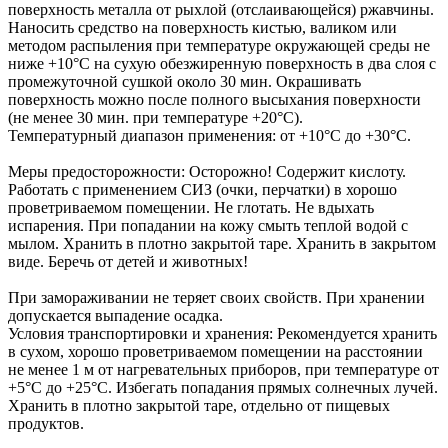
поверхность металла от рыхлой (отслаивающейся) ржавчины.
Наносить средство на поверхность кистью, валиком или
методом распыления при температуре окружающей среды не
ниже +10°С на сухую обезжиренную поверхность в два слоя с
промежуточной сушкой около 30 мин. Окрашивать
поверхность можно после полного высыхания поверхности
(не менее 30 мин. при температуре +20°С).
Температурный диапазон применения: от +10°С до +30°С.
Меры предосторожности: Осторожно! Содержит кислоту.
Работать с применением СИЗ (очки, перчатки) в хорошо
проветриваемом помещении. Не глотать. Не вдыхать
испарения. При попадании на кожу смыть теплой водой с
мылом. Хранить в плотно закрытой таре. Хранить в закрытом
виде. Беречь от детей и животных!
При замораживании не теряет своих свойств. При хранении
допускается выпадение осадка.
Условия транспортировки и хранения: Рекомендуется хранить
в сухом, хорошо проветриваемом помещении на расстоянии
не менее 1 м от нагревательных приборов, при температуре от
+5°С до +25°С. Избегать попадания прямых солнечных лучей.
Хранить в плотно закрытой таре, отдельно от пищевых
продуктов.