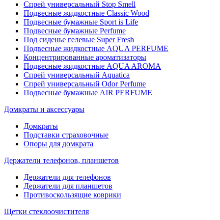
Спрей универсальный Stop Smell
Подвесные жидкостные Classic Wood
Подвесные бумажные Sport is Life
Подвесные бумажные Perfume
Под сиденье гелевые Super Fresh
Подвесные жидкостные AQUA PERFUME
Концентрированные ароматизаторы
Подвесные жидкостные AQUA AROMA
Спрей универсальный Aquatica
Спрей универсальный Odor Perfume
Подвесные бумажные AIR PERFUME
Домкраты и аксессуары
Домкраты
Подставки страховочные
Опоры для домкрата
Держатели телефонов, планшетов
Держатели для телефонов
Держатели для планшетов
Противоскользящие коврики
Щетки стеклоочистителя