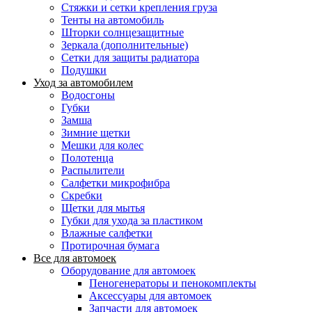
Стяжки и сетки крепления груза
Тенты на автомобиль
Шторки солнцезащитные
Зеркала (дополнительные)
Сетки для защиты радиатора
Подушки
Уход за автомобилем
Водосгоны
Губки
Замша
Зимние щетки
Мешки для колес
Полотенца
Распылители
Салфетки микрофибра
Скребки
Щетки для мытья
Губки для ухода за пластиком
Влажные салфетки
Протирочная бумага
Все для автомоек
Оборудование для автомоек
Пеногенераторы и пенокомплекты
Аксессуары для автомоек
Запчасти для автомоек