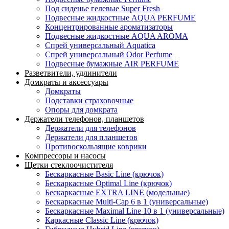
Под сиденье гелевые Super Fresh
Подвесные жидкостные AQUA PERFUME
Концентрированные ароматизаторы
Подвесные жидкостные AQUA AROMA
Спрей универсальный Aquatica
Спрей универсальный Odor Perfume
Подвесные бумажные AIR PERFUME
Разветвители, удлинители
Домкраты и аксессуары
Домкраты
Подставки страховочные
Опоры для домкрата
Держатели телефонов, планшетов
Держатели для телефонов
Держатели для планшетов
Противоскользящие коврики
Компрессоры и насосы
Щетки стеклоочистителя
Бескаркасные Basic Line (крючок)
Бескаркасные Optimal Line (крючок)
Бескаркасные EXTRA LINE (модельные)
Бескаркасные Multi-Cap 6 в 1 (универсальные)
Бескаркасные Maximal Line 10 в 1 (универсальные)
Каркасные Classic Line (крючок)