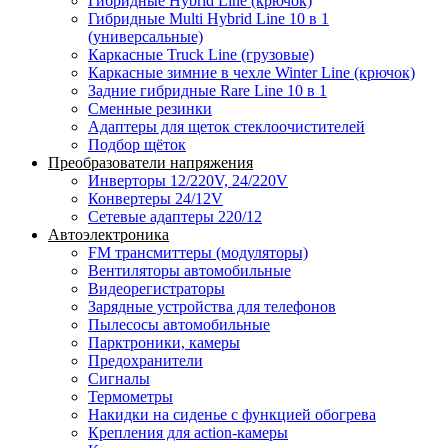
Гибридные Hybrid Line (крючок)
Гибридные Multi Hybrid Line 10 в 1
(универсальные)
Каркасные Truck Line (грузовые)
Каркасные зимние в чехле Winter Line (крючок)
Задние гибридные Rare Line 10 в 1
Сменные резинки
Адаптеры для щеток стеклоочистителей
Подбор щёток
Преобразователи напряжения
Инверторы 12/220V, 24/220V
Конвертеры 24/12V
Сетевые адаптеры 220/12
Автоэлектроника
FM трансмиттеры (модуляторы)
Вентиляторы автомобильные
Видеорегистраторы
Зарядные устройства для телефонов
Пылесосы автомобильные
Парктроники, камеры
Предохранители
Сигналы
Термометры
Накидки на сиденье с функцией обогрева
Крепления для action-камеры