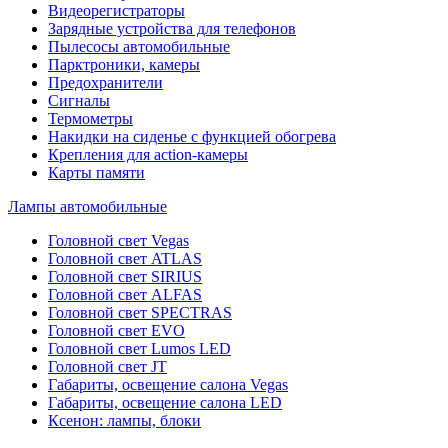
Видеорегистраторы
Зарядные устройства для телефонов
Пылесосы автомобильные
Парктроники, камеры
Предохранители
Сигналы
Термометры
Накидки на сиденье с функцией обогрева
Крепления для action-камеры
Карты памяти
Лампы автомобильные
Головной свет Vegas
Головной свет ATLAS
Головной свет SIRIUS
Головной свет ALFAS
Головной свет SPECTRAS
Головной свет EVO
Головной свет Lumos LED
Головной свет JT
Габариты, освещение салона Vegas
Габариты, освещение салона LED
Ксенон: лампы, блоки