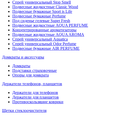
Спрей универсальный Stop Smell
Подвесные жидкостные Classic Wood
Подвесные бумажные Sport is Life
Подвесные бумажные Perfume
Под сиденье гелевые Super Fresh
Подвесные жидкостные AQUA PERFUME
Концентрированные ароматизаторы
Подвесные жидкостные AQUA AROMA
Спрей универсальный Aquatica
Спрей универсальный Odor Perfume
Подвесные бумажные AIR PERFUME
Домкраты и аксессуары
Домкраты
Подставки страховочные
Опоры для домкрата
Держатели телефонов, планшетов
Держатели для телефонов
Держатели для планшетов
Противоскользящие коврики
Щетки стеклоочистителя