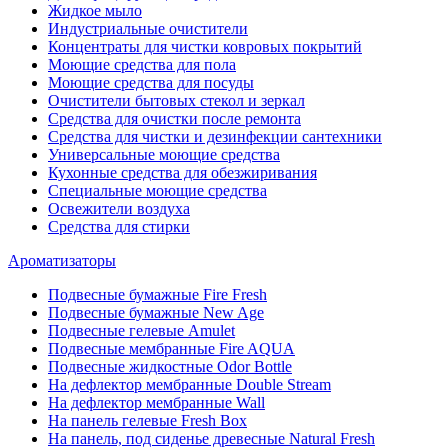
Жидкое мыло
Индустриальные очистители
Концентраты для чистки ковровых покрытий
Моющие средства для пола
Моющие средства для посуды
Очистители бытовых стекол и зеркал
Средства для очистки после ремонта
Средства для чистки и дезинфекции сантехники
Универсальные моющие средства
Кухонные средства для обезжиривания
Специальные моющие средства
Освежители воздуха
Средства для стирки
Ароматизаторы
Подвесные бумажные Fire Fresh
Подвесные бумажные New Age
Подвесные гелевые Amulet
Подвесные мембранные Fire AQUA
Подвесные жидкостные Odor Bottle
На дефлектор мембранные Double Stream
На дефлектор мембранные Wall
На панель гелевые Fresh Box
На панель, под сиденье древесные Natural Fresh