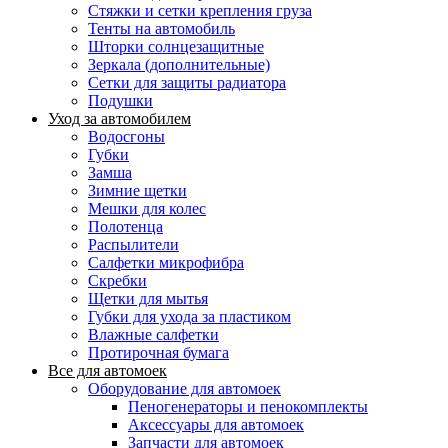
Стяжки и сетки крепления груза
Тенты на автомобиль
Шторки солнцезащитные
Зеркала (дополнительные)
Сетки для защиты радиатора
Подушки
Уход за автомобилем
Водосгоны
Губки
Замша
Зимние щетки
Мешки для колес
Полотенца
Распылители
Салфетки микрофибра
Скребки
Щетки для мытья
Губки для ухода за пластиком
Влажные салфетки
Протирочная бумага
Все для автомоек
Оборудование для автомоек
Пеногенераторы и пенокомплекты
Аксессуары для автомоек
Запчасти для автомоек