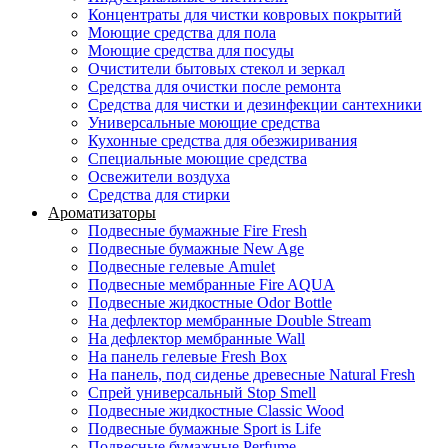
Концентраты для чистки ковровых покрытий
Моющие средства для пола
Моющие средства для посуды
Очистители бытовых стекол и зеркал
Средства для очистки после ремонта
Средства для чистки и дезинфекции сантехники
Универсальные моющие средства
Кухонные средства для обезжиривания
Специальные моющие средства
Освежители воздуха
Средства для стирки
Ароматизаторы
Подвесные бумажные Fire Fresh
Подвесные бумажные New Age
Подвесные гелевые Amulet
Подвесные мембранные Fire AQUA
Подвесные жидкостные Odor Bottle
На дефлектор мембранные Double Stream
На дефлектор мембранные Wall
На панель гелевые Fresh Box
На панель, под сиденье древесные Natural Fresh
Спрей универсальный Stop Smell
Подвесные жидкостные Classic Wood
Подвесные бумажные Sport is Life
Подвесные бумажные Perfume