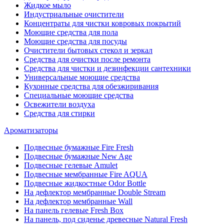
Жидкое мыло
Индустриальные очистители
Концентраты для чистки ковровых покрытий
Моющие средства для пола
Моющие средства для посуды
Очистители бытовых стекол и зеркал
Средства для очистки после ремонта
Средства для чистки и дезинфекции сантехники
Универсальные моющие средства
Кухонные средства для обезжиривания
Специальные моющие средства
Освежители воздуха
Средства для стирки
Ароматизаторы
Подвесные бумажные Fire Fresh
Подвесные бумажные New Age
Подвесные гелевые Amulet
Подвесные мембранные Fire AQUA
Подвесные жидкостные Odor Bottle
На дефлектор мембранные Double Stream
На дефлектор мембранные Wall
На панель гелевые Fresh Box
На панель, под сиденье древесные Natural Fresh