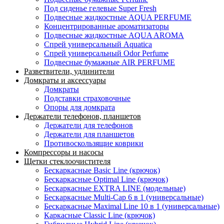
Под сиденье гелевые Super Fresh
Подвесные жидкостные AQUA PERFUME
Концентрированные ароматизаторы
Подвесные жидкостные AQUA AROMA
Спрей универсальный Aquatica
Спрей универсальный Odor Perfume
Подвесные бумажные AIR PERFUME
Разветвители, удлинители
Домкраты и аксессуары
Домкраты
Подставки страховочные
Опоры для домкрата
Держатели телефонов, планшетов
Держатели для телефонов
Держатели для планшетов
Противоскользящие коврики
Компрессоры и насосы
Щетки стеклоочистителя
Бескаркасные Basic Line (крючок)
Бескаркасные Optimal Line (крючок)
Бескаркасные EXTRA LINE (модельные)
Бескаркасные Multi-Cap 6 в 1 (универсальные)
Бескаркасные Maximal Line 10 в 1 (универсальные)
Каркасные Classic Line (крючок)