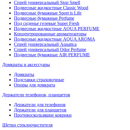
Спрей универсальный Stop Smell
Подвесные жидкостные Classic Wood
Подвесные бумажные Sport is Life
Подвесные бумажные Perfume
Под сиденье гелевые Super Fresh
Подвесные жидкостные AQUA PERFUME
Концентрированные ароматизаторы
Подвесные жидкостные AQUA AROMA
Спрей универсальный Aquatica
Спрей универсальный Odor Perfume
Подвесные бумажные AIR PERFUME
Домкраты и аксессуары
Домкраты
Подставки страховочные
Опоры для домкрата
Держатели телефонов, планшетов
Держатели для телефонов
Держатели для планшетов
Противоскользящие коврики
Щетки стеклоочистителя