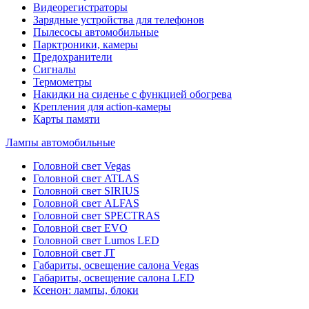
Видеорегистраторы
Зарядные устройства для телефонов
Пылесосы автомобильные
Парктроники, камеры
Предохранители
Сигналы
Термометры
Накидки на сиденье с функцией обогрева
Крепления для action-камеры
Карты памяти
Лампы автомобильные
Головной свет Vegas
Головной свет ATLAS
Головной свет SIRIUS
Головной свет ALFAS
Головной свет SPECTRAS
Головной свет EVO
Головной свет Lumos LED
Головной свет JT
Габариты, освещение салона Vegas
Габариты, освещение салона LED
Ксенон: лампы, блоки