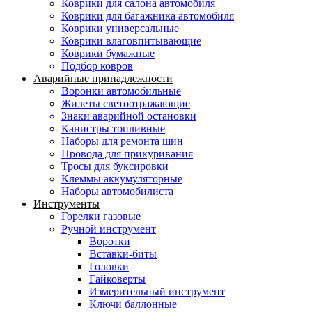
Коврики для салона автомобиля
Коврики для багажника автомобиля
Коврики универсальные
Коврики влаговпитывающие
Коврики бумажные
Подбор ковров
Аварийные принадлежности
Воронки автомобильные
Жилеты светоотражающие
Знаки аварийной остановки
Канистры топливные
Наборы для ремонта шин
Провода для прикуривания
Тросы для буксировки
Клеммы аккумуляторные
Наборы автомобилиста
Инструменты
Горелки газовые
Ручной инструмент
Воротки
Вставки-биты
Головки
Гайковерты
Измерительный инструмент
Ключи баллонные