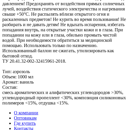
давлением! Предохранять от воздействия прямых солнечных
лучей, воздействия статического электричества и нагревания
свыше +50°С. Не распылять вблизи открытого огня и
раскаленных предметов! Не курить во время пользования! Не
разбирать и не давать детям! Не вдыхать испарения, избегать
попадания внутрь, на открытые участки кожи и в глаза. При
попадании на кожу или в глаза, обильно промыть чистой
водой. При необходимости обратиться за медицинской
помощью. Использовать только по назначению.
Использованный баллон не сжигать, утилизировать как
бытовой отход.
ТУ 20.41.32-002-32415961-2018.
Тип: аэрозоль
Объем: 1000 мл
Аромат: ваниль
Состав:
смесь ароматических и алифатических углеводородов >30%,
углеводородный пропеллент <30%, композиция силиконовых
полимеров <15%, отдушка <15%.
О компании
Оптовикам
Где купить
Контакты