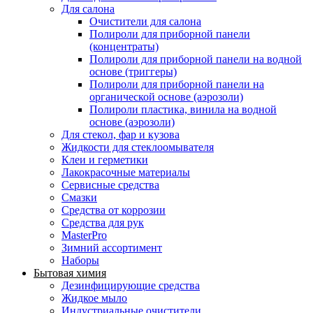
Для салона
Очистители для салона
Полироли для приборной панели
(концентраты)
Полироли для приборной панели на водной
основе (триггеры)
Полироли для приборной панели на
органической основе (аэрозоли)
Полироли пластика, винила на водной
основе (аэрозоли)
Для стекол, фар и кузова
Жидкости для стеклоомывателя
Клеи и герметики
Лакокрасочные материалы
Сервисные средства
Смазки
Средства от коррозии
Средства для рук
MasterPro
Зимний ассортимент
Наборы
Бытовая химия
Дезинфицирующие средства
Жидкое мыло
Индустриальные очистители