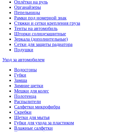
Оплётки на руль
Органайзеры
Пепельницы
Рамки под номерной знак
Стяжки и сетки крепления груза
Тенты на автомобиль
Шторки солнцезащитные
Зеркала (дополнительные)
Сетки для защиты радиатора
Подушки
Уход за автомобилем
Водосгоны
Губки
Замша
Зимние щетки
Мешки для колес
Полотенца
Распылители
Салфетки микрофибра
Скребки
Щетки для мытья
Губки для ухода за пластиком
Влажные салфетки