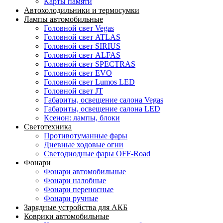
Карты памяти
Автохолодильники и термосумки
Лампы автомобильные
Головной свет Vegas
Головной свет ATLAS
Головной свет SIRIUS
Головной свет ALFAS
Головной свет SPECTRAS
Головной свет EVO
Головной свет Lumos LED
Головной свет JT
Габариты, освещение салона Vegas
Габариты, освещение салона LED
Ксенон: лампы, блоки
Светотехника
Противотуманные фары
Дневные ходовые огни
Светодиодные фары OFF-Road
Фонари
Фонари автомобильные
Фонари налобные
Фонари переносные
Фонари ручные
Зарядные устройства для АКБ
Коврики автомобильные