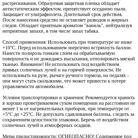
растрескивания. Образуемая защитная пленка обладает
антистатическим эффектом, препятствует оседанию пыли.
Защищает от ультрафиолета. Длительный срок действия.
После нанесения средство не оставляет разводов и жирных
следов. Обладает приятным ароматом "ваниль", нейтрализуя
неприятные запахи, в том числе запах табака.
Способ применения: Использовать при температуре не ниже
+10°С. Перед использованием энергично встряхнуть баллон.
Нанести полироль тонким слоем на обрабатываемую
поверхность и не дожидаясь высыхания, отполировать мягкой
тканью. Внимание! Не использовать под воздействием
прямых солнечных лучей и на горячей поверхности. Не
использовать на руле, рычаге ручного тормоза, на педалях -
они могут стать скользкими, что может привести к потере
управляемости автомобилем.
Условия транспортировки и хранения: Рекомендуется хранить
в хорошо проветриваемом сухом помещении на расстоянии не
менее 1 м от нагревательных приборов, при температуре от
+5°С до +25°С. Не допускать сдавливания баллона, следить за
сохранением целостности упаковки. Беречь от воздействия
солнечных лучей и атмосферных осадков.
Меры предосторожности: ОГНЕОПАСНО! Содержимое под