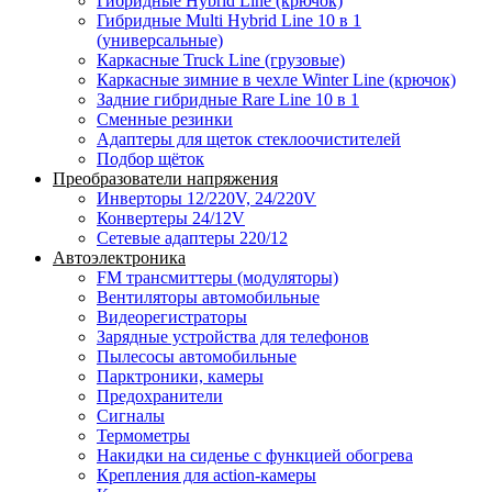
Гибридные Hybrid Line (крючок)
Гибридные Multi Hybrid Line 10 в 1
(универсальные)
Каркасные Truck Line (грузовые)
Каркасные зимние в чехле Winter Line (крючок)
Задние гибридные Rare Line 10 в 1
Сменные резинки
Адаптеры для щеток стеклоочистителей
Подбор щёток
Преобразователи напряжения
Инверторы 12/220V, 24/220V
Конвертеры 24/12V
Сетевые адаптеры 220/12
Автоэлектроника
FM трансмиттеры (модуляторы)
Вентиляторы автомобильные
Видеорегистраторы
Зарядные устройства для телефонов
Пылесосы автомобильные
Парктроники, камеры
Предохранители
Сигналы
Термометры
Накидки на сиденье с функцией обогрева
Крепления для action-камеры