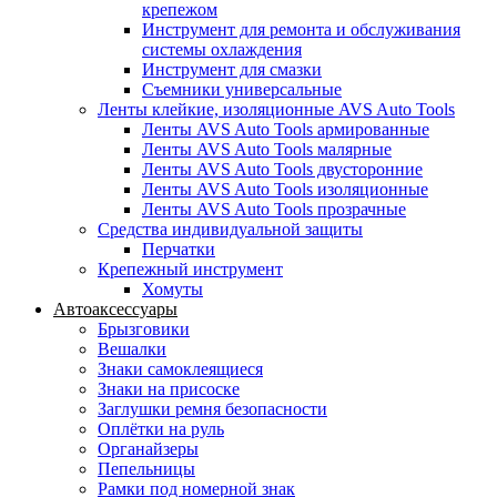
крепежом
Инструмент для ремонта и обслуживания
системы охлаждения
Инструмент для смазки
Съемники универсальные
Ленты клейкие, изоляционные AVS Auto Tools
Ленты AVS Auto Tools армированные
Ленты AVS Auto Tools малярные
Ленты AVS Auto Tools двусторонние
Ленты AVS Auto Tools изоляционные
Ленты AVS Auto Tools прозрачные
Средства индивидуальной защиты
Перчатки
Крепежный инструмент
Хомуты
Автоаксессуары
Брызговики
Вешалки
Знаки самоклеящиеся
Знаки на присоске
Заглушки ремня безопасности
Оплётки на руль
Органайзеры
Пепельницы
Рамки под номерной знак