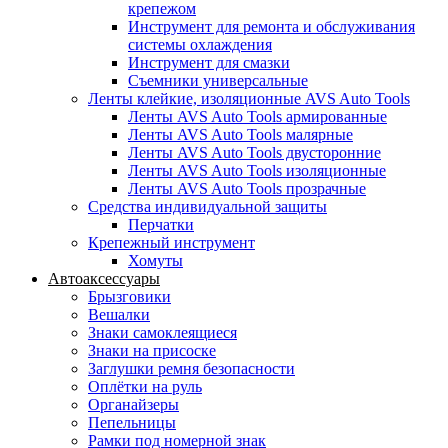
крепежом
Инструмент для ремонта и обслуживания
системы охлаждения
Инструмент для смазки
Съемники универсальные
Ленты клейкие, изоляционные AVS Auto Tools
Ленты AVS Auto Tools армированные
Ленты AVS Auto Tools малярные
Ленты AVS Auto Tools двусторонние
Ленты AVS Auto Tools изоляционные
Ленты AVS Auto Tools прозрачные
Средства индивидуальной защиты
Перчатки
Крепежный инструмент
Хомуты
Автоаксессуары
Брызговики
Вешалки
Знаки самоклеящиеся
Знаки на присоске
Заглушки ремня безопасности
Оплётки на руль
Органайзеры
Пепельницы
Рамки под номерной знак