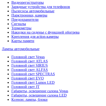
Видеорегистраторы
Зарядные устройства для телефонов
Пылесосы автомобильные
Парктроники, камеры
Предохранители
Сигналы
Термометры
Накидки на сиденье с функцией обогрева
Крепления для action-камеры
Карты памяти
Лампы автомобильные
Головной свет Vegas
Головной свет ATLAS
Головной свет SIRIUS
Головной свет ALFAS
Головной свет SPECTRAS
Головной свет EVO
Головной свет Lumos LED
Головной свет JT
Габариты, освещение салона Vegas
Габариты, освещение салона LED
Ксенон: лампы, блоки