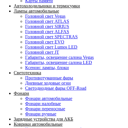
Карты памяти
Автохолодильники и термосумки
Лампы автомобильные
Головной свет Vegas
Головной свет ATLAS
Головной свет SIRIUS
Головной свет ALFAS
Головной свет SPECTRAS
Головной свет EVO
Головной свет Lumos LED
Головной свет JT
Габариты, освещение салона Vegas
Габариты, освещение салона LED
Ксенон: лампы, блоки
Светотехника
Противотуманные фары
Дневные ходовые огни
Светодиодные фары OFF-Road
Фонари
Фонари автомобильные
Фонари налобные
Фонари переносные
Фонари ручные
Зарядные устройства для АКБ
Коврики автомобильные