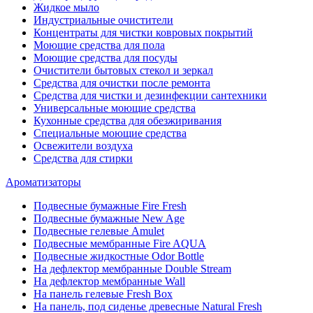
Жидкое мыло
Индустриальные очистители
Концентраты для чистки ковровых покрытий
Моющие средства для пола
Моющие средства для посуды
Очистители бытовых стекол и зеркал
Средства для очистки после ремонта
Средства для чистки и дезинфекции сантехники
Универсальные моющие средства
Кухонные средства для обезжиривания
Специальные моющие средства
Освежители воздуха
Средства для стирки
Ароматизаторы
Подвесные бумажные Fire Fresh
Подвесные бумажные New Age
Подвесные гелевые Amulet
Подвесные мембранные Fire AQUA
Подвесные жидкостные Odor Bottle
На дефлектор мембранные Double Stream
На дефлектор мембранные Wall
На панель гелевые Fresh Box
На панель, под сиденье древесные Natural Fresh