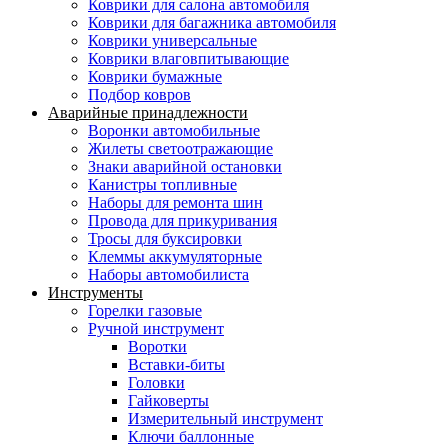
Коврики для салона автомобиля
Коврики для багажника автомобиля
Коврики универсальные
Коврики влаговпитывающие
Коврики бумажные
Подбор ковров
Аварийные принадлежности
Воронки автомобильные
Жилеты светоотражающие
Знаки аварийной остановки
Канистры топливные
Наборы для ремонта шин
Провода для прикуривания
Тросы для буксировки
Клеммы аккумуляторные
Наборы автомобилиста
Инструменты
Горелки газовые
Ручной инструмент
Воротки
Вставки-биты
Головки
Гайковерты
Измерительный инструмент
Ключи баллонные