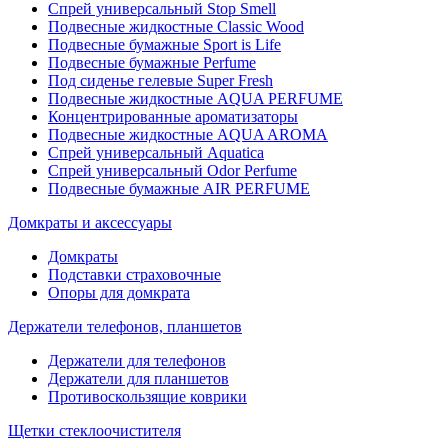
Спрей универсальный Stop Smell
Подвесные жидкостные Classic Wood
Подвесные бумажные Sport is Life
Подвесные бумажные Perfume
Под сиденье гелевые Super Fresh
Подвесные жидкостные AQUA PERFUME
Концентрированные ароматизаторы
Подвесные жидкостные AQUA AROMA
Спрей универсальный Aquatica
Спрей универсальный Odor Perfume
Подвесные бумажные AIR PERFUME
Домкраты и аксессуары
Домкраты
Подставки страховочные
Опоры для домкрата
Держатели телефонов, планшетов
Держатели для телефонов
Держатели для планшетов
Противоскользящие коврики
Щетки стеклоочистителя