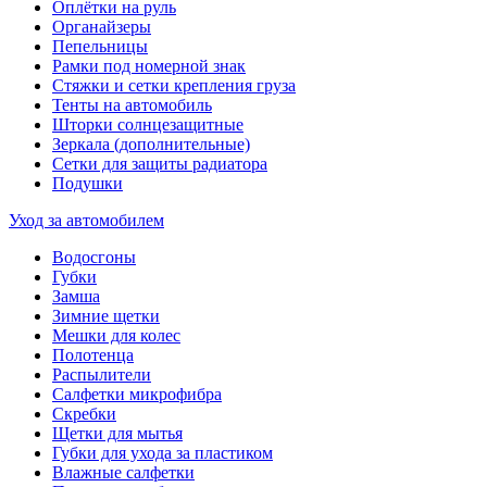
Оплётки на руль
Органайзеры
Пепельницы
Рамки под номерной знак
Стяжки и сетки крепления груза
Тенты на автомобиль
Шторки солнцезащитные
Зеркала (дополнительные)
Сетки для защиты радиатора
Подушки
Уход за автомобилем
Водосгоны
Губки
Замша
Зимние щетки
Мешки для колес
Полотенца
Распылители
Салфетки микрофибра
Скребки
Щетки для мытья
Губки для ухода за пластиком
Влажные салфетки