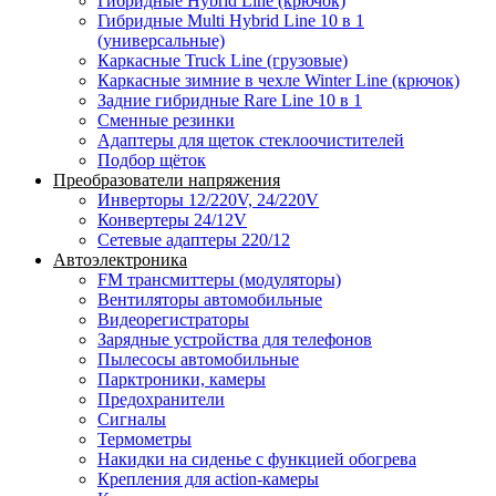
Гибридные Hybrid Line (крючок)
Гибридные Multi Hybrid Line 10 в 1
(универсальные)
Каркасные Truck Line (грузовые)
Каркасные зимние в чехле Winter Line (крючок)
Задние гибридные Rare Line 10 в 1
Сменные резинки
Адаптеры для щеток стеклоочистителей
Подбор щёток
Преобразователи напряжения
Инверторы 12/220V, 24/220V
Конвертеры 24/12V
Сетевые адаптеры 220/12
Автоэлектроника
FM трансмиттеры (модуляторы)
Вентиляторы автомобильные
Видеорегистраторы
Зарядные устройства для телефонов
Пылесосы автомобильные
Парктроники, камеры
Предохранители
Сигналы
Термометры
Накидки на сиденье с функцией обогрева
Крепления для action-камеры