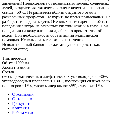
давлением! Предохранять от воздействия прямых солнечных
лучей, воздействия статического электричества и нагревания
свыше +50°С. Не распылять вблизи открытого огня и
раскаленных предметов! Не курить во время пользования! Не
разбирать и не давать детям! Не вдыхать испарения, избегать
попадания внутрь, на открытые участки кожи и в глаза. При
попадании на кожу или в глаза, обильно промыть чистой
водой. При необходимости обратиться за медицинской
помощью. Использовать только по назначению.
Использованный баллон не сжигать, утилизировать как
бытовой отход.
Тип: аэрозоль
Объем: 1000 мл
Аромат: ваниль
Состав:
cмесь ароматических и алифатических углеводородов >30%,
углеводородный пропеллент <30%, композиция силиконовых
полимеров <15%, масло минеральное <5%, отдушка<15%.
О компании
Оптовикам
Где купить
Контакты
Работа у нас