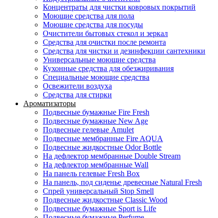
Концентраты для чистки ковровых покрытий
Моющие средства для пола
Моющие средства для посуды
Очистители бытовых стекол и зеркал
Средства для очистки после ремонта
Средства для чистки и дезинфекции сантехники
Универсальные моющие средства
Кухонные средства для обезжиривания
Специальные моющие средства
Освежители воздуха
Средства для стирки
Ароматизаторы
Подвесные бумажные Fire Fresh
Подвесные бумажные New Age
Подвесные гелевые Amulet
Подвесные мембранные Fire AQUA
Подвесные жидкостные Odor Bottle
На дефлектор мембранные Double Stream
На дефлектор мембранные Wall
На панель гелевые Fresh Box
На панель, под сиденье древесные Natural Fresh
Спрей универсальный Stop Smell
Подвесные жидкостные Classic Wood
Подвесные бумажные Sport is Life
Подвесные бумажные Perfume