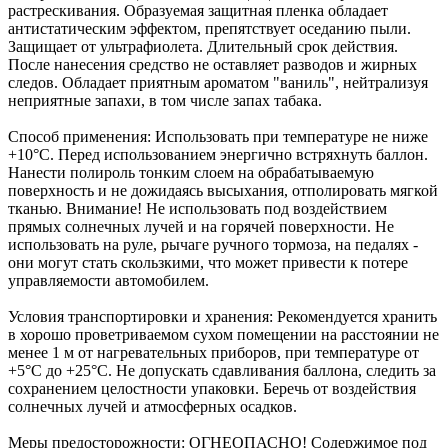
растрескивания. Образуемая защитная пленка обладает
антистатическим эффектом, препятствует оседанию пыли.
Защищает от ультрафиолета. Длительный срок действия.
После нанесения средство не оставляет разводов и жирных
следов. Обладает приятным ароматом "ваниль", нейтрализуя
неприятные запахи, в том числе запах табака.
Способ применения: Использовать при температуре не ниже
+10°С. Перед использованием энергично встряхнуть баллон.
Нанести полироль тонким слоем на обрабатываемую
поверхность и не дожидаясь высыхания, отполировать мягкой
тканью. Внимание! Не использовать под воздействием
прямых солнечных лучей и на горячей поверхности. Не
использовать на руле, рычаге ручного тормоза, на педалях -
они могут стать скользкими, что может привести к потере
управляемости автомобилем.
Условия транспортировки и хранения: Рекомендуется хранить
в хорошо проветриваемом сухом помещении на расстоянии не
менее 1 м от нагревательных приборов, при температуре от
+5°С до +25°С. Не допускать сдавливания баллона, следить за
сохранением целостности упаковки. Беречь от воздействия
солнечных лучей и атмосферных осадков.
Меры предосторожности: ОГНЕОПАСНО! Содержимое под