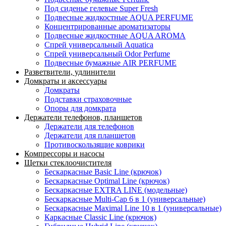
Под сиденье гелевые Super Fresh
Подвесные жидкостные AQUA PERFUME
Концентрированные ароматизаторы
Подвесные жидкостные AQUA AROMA
Спрей универсальный Aquatica
Спрей универсальный Odor Perfume
Подвесные бумажные AIR PERFUME
Разветвители, удлинители
Домкраты и аксессуары
Домкраты
Подставки страховочные
Опоры для домкрата
Держатели телефонов, планшетов
Держатели для телефонов
Держатели для планшетов
Противоскользящие коврики
Компрессоры и насосы
Щетки стеклоочистителя
Бескаркасные Basic Line (крючок)
Бескаркасные Optimal Line (крючок)
Бескаркасные EXTRA LINE (модельные)
Бескаркасные Multi-Cap 6 в 1 (универсальные)
Бескаркасные Maximal Line 10 в 1 (универсальные)
Каркасные Classic Line (крючок)