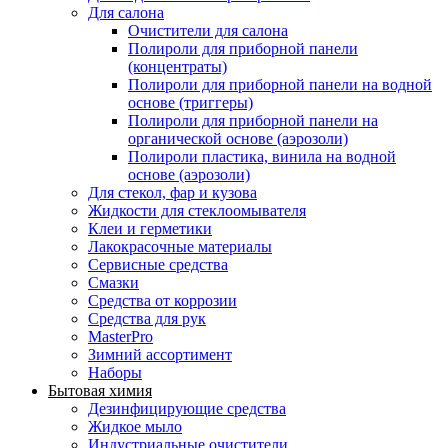
Для салона
Очистители для салона
Полироли для приборной панели
(концентраты)
Полироли для приборной панели на водной
основе (триггеры)
Полироли для приборной панели на
органической основе (аэрозоли)
Полироли пластика, винила на водной
основе (аэрозоли)
Для стекол, фар и кузова
Жидкости для стеклоомывателя
Клеи и герметики
Лакокрасочные материалы
Сервисные средства
Смазки
Средства от коррозии
Средства для рук
MasterPro
Зимний ассортимент
Наборы
Бытовая химия
Дезинфицирующие средства
Жидкое мыло
Индустриальные очистители