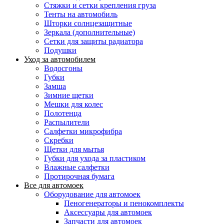
Стяжки и сетки крепления груза
Тенты на автомобиль
Шторки солнцезащитные
Зеркала (дополнительные)
Сетки для защиты радиатора
Подушки
Уход за автомобилем
Водосгоны
Губки
Замша
Зимние щетки
Мешки для колес
Полотенца
Распылители
Салфетки микрофибра
Скребки
Щетки для мытья
Губки для ухода за пластиком
Влажные салфетки
Протирочная бумага
Все для автомоек
Оборудование для автомоек
Пеногенераторы и пенокомплекты
Аксессуары для автомоек
Запчасти для автомоек