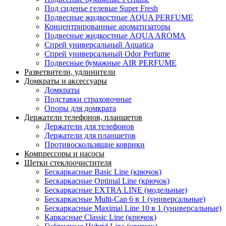
Под сиденье гелевые Super Fresh
Подвесные жидкостные AQUA PERFUME
Концентрированные ароматизаторы
Подвесные жидкостные AQUA AROMA
Спрей универсальный Aquatica
Спрей универсальный Odor Perfume
Подвесные бумажные AIR PERFUME
Разветвители, удлинители
Домкраты и аксессуары
Домкраты
Подставки страховочные
Опоры для домкрата
Держатели телефонов, планшетов
Держатели для телефонов
Держатели для планшетов
Противоскользящие коврики
Компрессоры и насосы
Щетки стеклоочистителя
Бескаркасные Basic Line (крючок)
Бескаркасные Optimal Line (крючок)
Бескаркасные EXTRA LINE (модельные)
Бескаркасные Multi-Cap 6 в 1 (универсальные)
Бескаркасные Maximal Line 10 в 1 (универсальные)
Каркасные Classic Line (крючок)