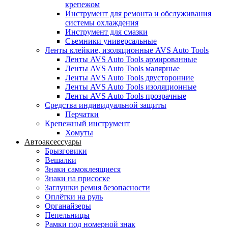
крепежом
Инструмент для ремонта и обслуживания
системы охлаждения
Инструмент для смазки
Съемники универсальные
Ленты клейкие, изоляционные AVS Auto Tools
Ленты AVS Auto Tools армированные
Ленты AVS Auto Tools малярные
Ленты AVS Auto Tools двусторонние
Ленты AVS Auto Tools изоляционные
Ленты AVS Auto Tools прозрачные
Средства индивидуальной защиты
Перчатки
Крепежный инструмент
Хомуты
Автоаксессуары
Брызговики
Вешалки
Знаки самоклеящиеся
Знаки на присоске
Заглушки ремня безопасности
Оплётки на руль
Органайзеры
Пепельницы
Рамки под номерной знак