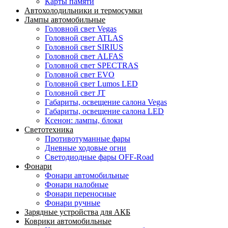
Карты памяти
Автохолодильники и термосумки
Лампы автомобильные
Головной свет Vegas
Головной свет ATLAS
Головной свет SIRIUS
Головной свет ALFAS
Головной свет SPECTRAS
Головной свет EVO
Головной свет Lumos LED
Головной свет JT
Габариты, освещение салона Vegas
Габариты, освещение салона LED
Ксенон: лампы, блоки
Светотехника
Противотуманные фары
Дневные ходовые огни
Светодиодные фары OFF-Road
Фонари
Фонари автомобильные
Фонари налобные
Фонари переносные
Фонари ручные
Зарядные устройства для АКБ
Коврики автомобильные