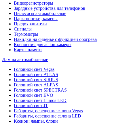
Видеорегистраторы
Зарядные устройства для телефонов
Пылесосы автомобильные
Парктроники, камеры
Предохранители
Сигналы
Термометры
Накидки на сиденье с функцией обогрева
Крепления для action-камеры
Карты памяти
Лампы автомобильные
Головной свет Vegas
Головной свет ATLAS
Головной свет SIRIUS
Головной свет ALFAS
Головной свет SPECTRAS
Головной свет EVO
Головной свет Lumos LED
Головной свет JT
Габариты, освещение салона Vegas
Габариты, освещение салона LED
Ксенон: лампы, блоки