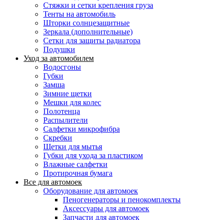
Стяжки и сетки крепления груза
Тенты на автомобиль
Шторки солнцезащитные
Зеркала (дополнительные)
Сетки для защиты радиатора
Подушки
Уход за автомобилем
Водосгоны
Губки
Замша
Зимние щетки
Мешки для колес
Полотенца
Распылители
Салфетки микрофибра
Скребки
Щетки для мытья
Губки для ухода за пластиком
Влажные салфетки
Протирочная бумага
Все для автомоек
Оборудование для автомоек
Пеногенераторы и пенокомплекты
Аксессуары для автомоек
Запчасти для автомоек