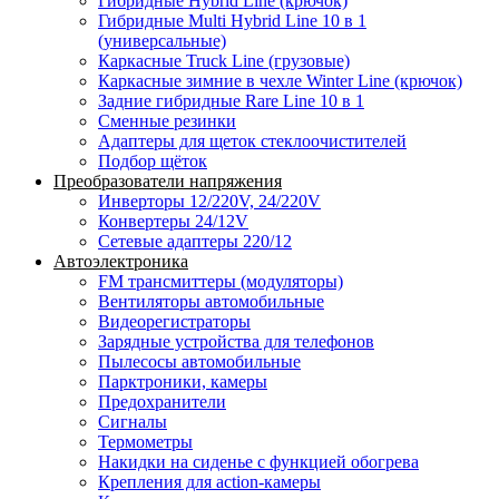
Гибридные Hybrid Line (крючок)
Гибридные Multi Hybrid Line 10 в 1
(универсальные)
Каркасные Truck Line (грузовые)
Каркасные зимние в чехле Winter Line (крючок)
Задние гибридные Rare Line 10 в 1
Сменные резинки
Адаптеры для щеток стеклоочистителей
Подбор щёток
Преобразователи напряжения
Инверторы 12/220V, 24/220V
Конвертеры 24/12V
Сетевые адаптеры 220/12
Автоэлектроника
FM трансмиттеры (модуляторы)
Вентиляторы автомобильные
Видеорегистраторы
Зарядные устройства для телефонов
Пылесосы автомобильные
Парктроники, камеры
Предохранители
Сигналы
Термометры
Накидки на сиденье с функцией обогрева
Крепления для action-камеры