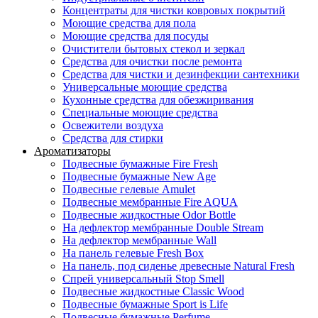
Концентраты для чистки ковровых покрытий
Моющие средства для пола
Моющие средства для посуды
Очистители бытовых стекол и зеркал
Средства для очистки после ремонта
Средства для чистки и дезинфекции сантехники
Универсальные моющие средства
Кухонные средства для обезжиривания
Специальные моющие средства
Освежители воздуха
Средства для стирки
Ароматизаторы
Подвесные бумажные Fire Fresh
Подвесные бумажные New Age
Подвесные гелевые Amulet
Подвесные мембранные Fire AQUA
Подвесные жидкостные Odor Bottle
На дефлектор мембранные Double Stream
На дефлектор мембранные Wall
На панель гелевые Fresh Box
На панель, под сиденье древесные Natural Fresh
Спрей универсальный Stop Smell
Подвесные жидкостные Classic Wood
Подвесные бумажные Sport is Life
Подвесные бумажные Perfume