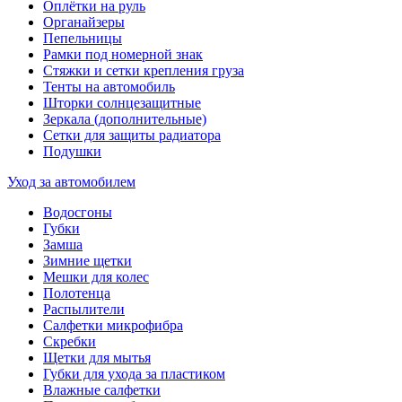
Оплётки на руль
Органайзеры
Пепельницы
Рамки под номерной знак
Стяжки и сетки крепления груза
Тенты на автомобиль
Шторки солнцезащитные
Зеркала (дополнительные)
Сетки для защиты радиатора
Подушки
Уход за автомобилем
Водосгоны
Губки
Замша
Зимние щетки
Мешки для колес
Полотенца
Распылители
Салфетки микрофибра
Скребки
Щетки для мытья
Губки для ухода за пластиком
Влажные салфетки