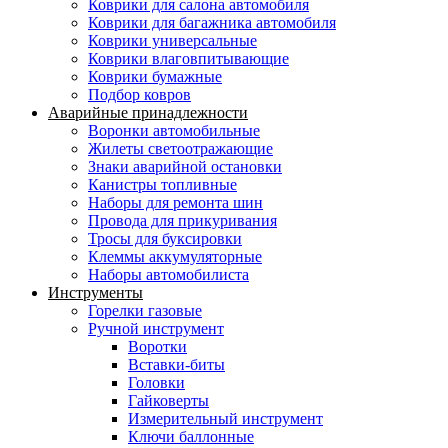
Коврики для салона автомобиля
Коврики для багажника автомобиля
Коврики универсальные
Коврики влаговпитывающие
Коврики бумажные
Подбор ковров
Аварийные принадлежности
Воронки автомобильные
Жилеты светоотражающие
Знаки аварийной остановки
Канистры топливные
Наборы для ремонта шин
Провода для прикуривания
Тросы для буксировки
Клеммы аккумуляторные
Наборы автомобилиста
Инструменты
Горелки газовые
Ручной инструмент
Воротки
Вставки-биты
Головки
Гайковерты
Измерительный инструмент
Ключи баллонные