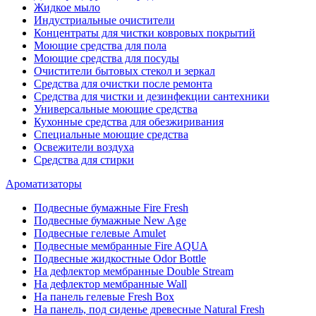
Жидкое мыло
Индустриальные очистители
Концентраты для чистки ковровых покрытий
Моющие средства для пола
Моющие средства для посуды
Очистители бытовых стекол и зеркал
Средства для очистки после ремонта
Средства для чистки и дезинфекции сантехники
Универсальные моющие средства
Кухонные средства для обезжиривания
Специальные моющие средства
Освежители воздуха
Средства для стирки
Ароматизаторы
Подвесные бумажные Fire Fresh
Подвесные бумажные New Age
Подвесные гелевые Amulet
Подвесные мембранные Fire AQUA
Подвесные жидкостные Odor Bottle
На дефлектор мембранные Double Stream
На дефлектор мембранные Wall
На панель гелевые Fresh Box
На панель, под сиденье древесные Natural Fresh