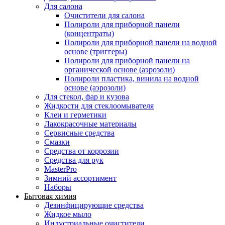
Для салона
Очистители для салона
Полироли для приборной панели
(концентраты)
Полироли для приборной панели на водной
основе (триггеры)
Полироли для приборной панели на
органической основе (аэрозоли)
Полироли пластика, винила на водной
основе (аэрозоли)
Для стекол, фар и кузова
Жидкости для стеклоомывателя
Клеи и герметики
Лакокрасочные материалы
Сервисные средства
Смазки
Средства от коррозии
Средства для рук
MasterPro
Зимний ассортимент
Наборы
Бытовая химия
Дезинфицирующие средства
Жидкое мыло
Индустриальные очистители