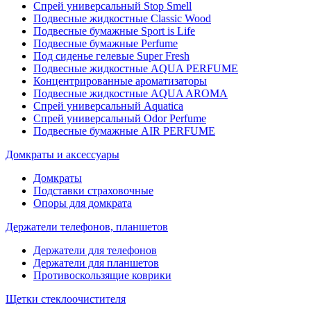
Спрей универсальный Stop Smell
Подвесные жидкостные Classic Wood
Подвесные бумажные Sport is Life
Подвесные бумажные Perfume
Под сиденье гелевые Super Fresh
Подвесные жидкостные AQUA PERFUME
Концентрированные ароматизаторы
Подвесные жидкостные AQUA AROMA
Спрей универсальный Aquatica
Спрей универсальный Odor Perfume
Подвесные бумажные AIR PERFUME
Домкраты и аксессуары
Домкраты
Подставки страховочные
Опоры для домкрата
Держатели телефонов, планшетов
Держатели для телефонов
Держатели для планшетов
Противоскользящие коврики
Щетки стеклоочистителя