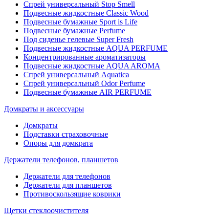
Спрей универсальный Stop Smell
Подвесные жидкостные Classic Wood
Подвесные бумажные Sport is Life
Подвесные бумажные Perfume
Под сиденье гелевые Super Fresh
Подвесные жидкостные AQUA PERFUME
Концентрированные ароматизаторы
Подвесные жидкостные AQUA AROMA
Спрей универсальный Aquatica
Спрей универсальный Odor Perfume
Подвесные бумажные AIR PERFUME
Домкраты и аксессуары
Домкраты
Подставки страховочные
Опоры для домкрата
Держатели телефонов, планшетов
Держатели для телефонов
Держатели для планшетов
Противоскользящие коврики
Щетки стеклоочистителя