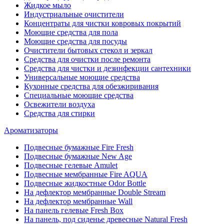
Жидкое мыло
Индустриальные очистители
Концентраты для чистки ковровых покрытий
Моющие средства для пола
Моющие средства для посуды
Очистители бытовых стекол и зеркал
Средства для очистки после ремонта
Средства для чистки и дезинфекции сантехники
Универсальные моющие средства
Кухонные средства для обезжиривания
Специальные моющие средства
Освежители воздуха
Средства для стирки
Ароматизаторы
Подвесные бумажные Fire Fresh
Подвесные бумажные New Age
Подвесные гелевые Amulet
Подвесные мембранные Fire AQUA
Подвесные жидкостные Odor Bottle
На дефлектор мембранные Double Stream
На дефлектор мембранные Wall
На панель гелевые Fresh Box
На панель, под сиденье древесные Natural Fresh