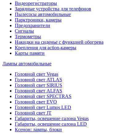
Видеорегистраторы
Зарядные устройства для телефонов
Пылесосы автомобильные
Парктроники, камеры
Предохранители
Сигналы
Термометры
Накидки на сиденье с функцией обогрева
Крепления для action-камеры
Карты памяти
Лампы автомобильные
Головной свет Vegas
Головной свет ATLAS
Головной свет SIRIUS
Головной свет ALFAS
Головной свет SPECTRAS
Головной свет EVO
Головной свет Lumos LED
Головной свет JT
Габариты, освещение салона Vegas
Габариты, освещение салона LED
Ксенон: лампы, блоки