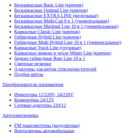
Бескаркасные Basic Line (крючок)
Бескаркасные Optimal Line (крючок)
Бескаркасные EXTRA LINE (модельные)
Бескаркасные Multi-Cap 6 в 1 (универсальные)
Бескаркасные Maximal Line 10 в 1 (универсальные)
Каркасные Classic Line (крючок)
Гибридные Hybrid Line (крючок)
Гибридные Multi Hybrid Line 10 в 1 (универсальные)
Каркасные Truck Line (грузовые)
Каркасные зимние в чехле Winter Line (крючок)
Задние гибридные Rare Line 10 в 1
Сменные резинки
Адаптеры для щеток стеклоочистителей
Подбор щёток
Преобразователи напряжения
Инверторы 12/220V, 24/220V
Конвертеры 24/12V
Сетевые адаптеры 220/12
Автоэлектроника
FM трансмиттеры (модуляторы)
Вентиляторы автомобильные