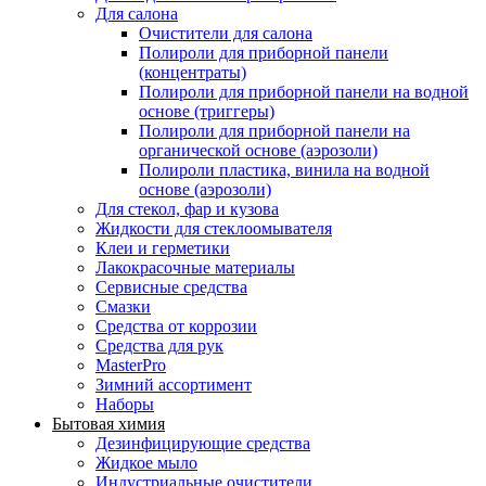
Для салона
Очистители для салона
Полироли для приборной панели
(концентраты)
Полироли для приборной панели на водной
основе (триггеры)
Полироли для приборной панели на
органической основе (аэрозоли)
Полироли пластика, винила на водной
основе (аэрозоли)
Для стекол, фар и кузова
Жидкости для стеклоомывателя
Клеи и герметики
Лакокрасочные материалы
Сервисные средства
Смазки
Средства от коррозии
Средства для рук
MasterPro
Зимний ассортимент
Наборы
Бытовая химия
Дезинфицирующие средства
Жидкое мыло
Индустриальные очистители