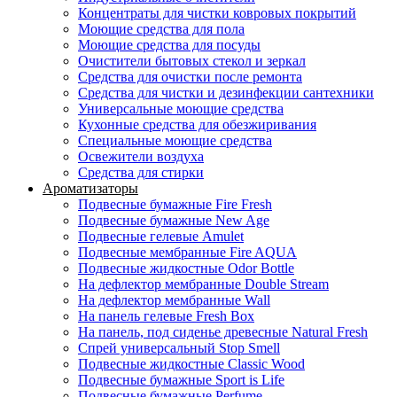
Концентраты для чистки ковровых покрытий
Моющие средства для пола
Моющие средства для посуды
Очистители бытовых стекол и зеркал
Средства для очистки после ремонта
Средства для чистки и дезинфекции сантехники
Универсальные моющие средства
Кухонные средства для обезжиривания
Специальные моющие средства
Освежители воздуха
Средства для стирки
Ароматизаторы
Подвесные бумажные Fire Fresh
Подвесные бумажные New Age
Подвесные гелевые Amulet
Подвесные мембранные Fire AQUA
Подвесные жидкостные Odor Bottle
На дефлектор мембранные Double Stream
На дефлектор мембранные Wall
На панель гелевые Fresh Box
На панель, под сиденье древесные Natural Fresh
Спрей универсальный Stop Smell
Подвесные жидкостные Classic Wood
Подвесные бумажные Sport is Life
Подвесные бумажные Perfume