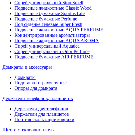
Спрей универсальный Stop Smell
Подвесные жидкостные Classic Wood
Подвесные бумажные Sport is Life
Подвесные бумажные Perfume
Под сиденье гелевые Super Fresh
Подвесные жидкостные AQUA PERFUME
Концентрированные ароматизаторы
Подвесные жидкостные AQUA AROMA
Спрей универсальный Aquatica
Спрей универсальный Odor Perfume
Подвесные бумажные AIR PERFUME
Домкраты и аксессуары
Домкраты
Подставки страховочные
Опоры для домкрата
Держатели телефонов, планшетов
Держатели для телефонов
Держатели для планшетов
Противоскользящие коврики
Щетки стеклоочистителя