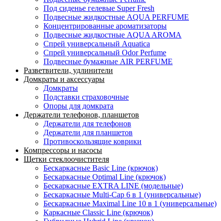
Под сиденье гелевые Super Fresh
Подвесные жидкостные AQUA PERFUME
Концентрированные ароматизаторы
Подвесные жидкостные AQUA AROMA
Спрей универсальный Aquatica
Спрей универсальный Odor Perfume
Подвесные бумажные AIR PERFUME
Разветвители, удлинители
Домкраты и аксессуары
Домкраты
Подставки страховочные
Опоры для домкрата
Держатели телефонов, планшетов
Держатели для телефонов
Держатели для планшетов
Противоскользящие коврики
Компрессоры и насосы
Щетки стеклоочистителя
Бескаркасные Basic Line (крючок)
Бескаркасные Optimal Line (крючок)
Бескаркасные EXTRA LINE (модельные)
Бескаркасные Multi-Cap 6 в 1 (универсальные)
Бескаркасные Maximal Line 10 в 1 (универсальные)
Каркасные Classic Line (крючок)