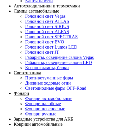
Карты памяти
Автохолодильники и термосумки
Лампы автомобильные
Головной свет Vegas
Головной свет ATLAS
Головной свет SIRIUS
Головной свет ALFAS
Головной свет SPECTRAS
Головной свет EVO
Головной свет Lumos LED
Головной свет JT
Габариты, освещение салона Vegas
Габариты, освещение салона LED
Ксенон: лампы, блоки
Светотехника
Противотуманные фары
Дневные ходовые огни
Светодиодные фары OFF-Road
Фонари
Фонари автомобильные
Фонари налобные
Фонари переносные
Фонари ручные
Зарядные устройства для АКБ
Коврики автомобильные