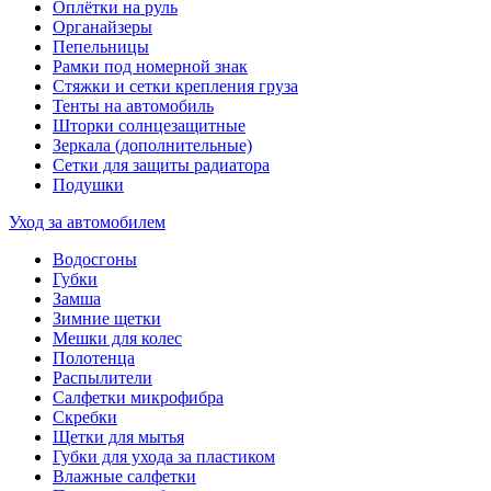
Оплётки на руль
Органайзеры
Пепельницы
Рамки под номерной знак
Стяжки и сетки крепления груза
Тенты на автомобиль
Шторки солнцезащитные
Зеркала (дополнительные)
Сетки для защиты радиатора
Подушки
Уход за автомобилем
Водосгоны
Губки
Замша
Зимние щетки
Мешки для колес
Полотенца
Распылители
Салфетки микрофибра
Скребки
Щетки для мытья
Губки для ухода за пластиком
Влажные салфетки