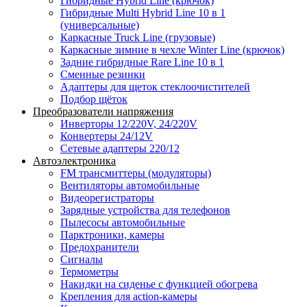
Гибридные Hybrid Line (крючок)
Гибридные Multi Hybrid Line 10 в 1
(универсальные)
Каркасные Truck Line (грузовые)
Каркасные зимние в чехле Winter Line (крючок)
Задние гибридные Rare Line 10 в 1
Сменные резинки
Адаптеры для щеток стеклоочистителей
Подбор щёток
Преобразователи напряжения
Инверторы 12/220V, 24/220V
Конвертеры 24/12V
Сетевые адаптеры 220/12
Автоэлектроника
FM трансмиттеры (модуляторы)
Вентиляторы автомобильные
Видеорегистраторы
Зарядные устройства для телефонов
Пылесосы автомобильные
Парктроники, камеры
Предохранители
Сигналы
Термометры
Накидки на сиденье с функцией обогрева
Крепления для action-камеры