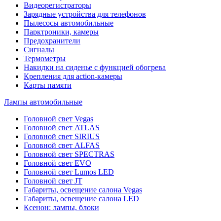
Видеорегистраторы
Зарядные устройства для телефонов
Пылесосы автомобильные
Парктроники, камеры
Предохранители
Сигналы
Термометры
Накидки на сиденье с функцией обогрева
Крепления для action-камеры
Карты памяти
Лампы автомобильные
Головной свет Vegas
Головной свет ATLAS
Головной свет SIRIUS
Головной свет ALFAS
Головной свет SPECTRAS
Головной свет EVO
Головной свет Lumos LED
Головной свет JT
Габариты, освещение салона Vegas
Габариты, освещение салона LED
Ксенон: лампы, блоки