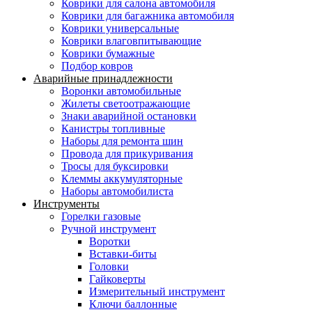
Коврики для салона автомобиля
Коврики для багажника автомобиля
Коврики универсальные
Коврики влаговпитывающие
Коврики бумажные
Подбор ковров
Аварийные принадлежности
Воронки автомобильные
Жилеты светоотражающие
Знаки аварийной остановки
Канистры топливные
Наборы для ремонта шин
Провода для прикуривания
Тросы для буксировки
Клеммы аккумуляторные
Наборы автомобилиста
Инструменты
Горелки газовые
Ручной инструмент
Воротки
Вставки-биты
Головки
Гайковерты
Измерительный инструмент
Ключи баллонные