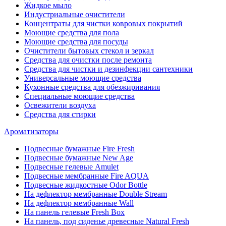
Жидкое мыло
Индустриальные очистители
Концентраты для чистки ковровых покрытий
Моющие средства для пола
Моющие средства для посуды
Очистители бытовых стекол и зеркал
Средства для очистки после ремонта
Средства для чистки и дезинфекции сантехники
Универсальные моющие средства
Кухонные средства для обезжиривания
Специальные моющие средства
Освежители воздуха
Средства для стирки
Ароматизаторы
Подвесные бумажные Fire Fresh
Подвесные бумажные New Age
Подвесные гелевые Amulet
Подвесные мембранные Fire AQUA
Подвесные жидкостные Odor Bottle
На дефлектор мембранные Double Stream
На дефлектор мембранные Wall
На панель гелевые Fresh Box
На панель, под сиденье древесные Natural Fresh