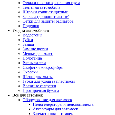
Стяжки и сетки крепления груза
Тенты на автомобиль
Шторки солнцезащитные
Зеркала (дополнительные)
Сетки для защиты радиатора
Подушки
Уход за автомобилем
Водосгоны
Губки
Замша
Зимние щетки
Мешки для колес
Полотенца
Распылители
Салфетки микрофибра
Скребки
Щетки для мытья
Губки для ухода за пластиком
Влажные салфетки
Протирочная бумага
Все для автомоек
Оборудование для автомоек
Пеногенераторы и пенокомплекты
Аксессуары для автомоек
Запчасти для автомоек