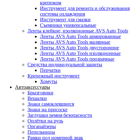
крепежом
Инструмент для ремонта и обслуживания
системы охлаждения
Инструмент для смазки
Съемники универсальные
Ленты клейкие, изоляционные AVS Auto Tools
Ленты AVS Auto Tools армированные
Ленты AVS Auto Tools малярные
Ленты AVS Auto Tools двусторонние
Ленты AVS Auto Tools изоляционные
Ленты AVS Auto Tools прозрачные
Средства индивидуальной защиты
Перчатки
Крепежный инструмент
Хомуты
Автоаксессуары
Брызговики
Вешалки
Знаки самоклеящиеся
Знаки на присоске
Заглушки ремня безопасности
Оплётки на руль
Органайзеры
Пепельницы
Рамки под номерной знак