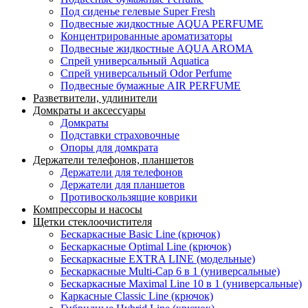
Под сиденье гелевые Super Fresh
Подвесные жидкостные AQUA PERFUME
Концентрированные ароматизаторы
Подвесные жидкостные AQUA AROMA
Спрей универсальный Aquatica
Спрей универсальный Odor Perfume
Подвесные бумажные AIR PERFUME
Разветвители, удлинители
Домкраты и аксессуары
Домкраты
Подставки страховочные
Опоры для домкрата
Держатели телефонов, планшетов
Держатели для телефонов
Держатели для планшетов
Противоскользящие коврики
Компрессоры и насосы
Щетки стеклоочистителя
Бескаркасные Basic Line (крючок)
Бескаркасные Optimal Line (крючок)
Бескаркасные EXTRA LINE (модельные)
Бескаркасные Multi-Cap 6 в 1 (универсальные)
Бескаркасные Maximal Line 10 в 1 (универсальные)
Каркасные Classic Line (крючок)