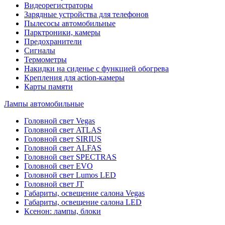
Видеорегистраторы
Зарядные устройства для телефонов
Пылесосы автомобильные
Парктроники, камеры
Предохранители
Сигналы
Термометры
Накидки на сиденье с функцией обогрева
Крепления для action-камеры
Карты памяти
Лампы автомобильные
Головной свет Vegas
Головной свет ATLAS
Головной свет SIRIUS
Головной свет ALFAS
Головной свет SPECTRAS
Головной свет EVO
Головной свет Lumos LED
Головной свет JT
Габариты, освещение салона Vegas
Габариты, освещение салона LED
Ксенон: лампы, блоки