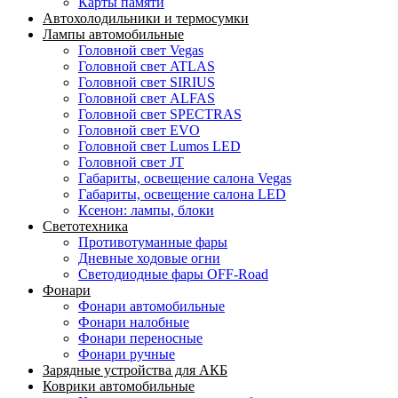
Карты памяти
Автохолодильники и термосумки
Лампы автомобильные
Головной свет Vegas
Головной свет ATLAS
Головной свет SIRIUS
Головной свет ALFAS
Головной свет SPECTRAS
Головной свет EVO
Головной свет Lumos LED
Головной свет JT
Габариты, освещение салона Vegas
Габариты, освещение салона LED
Ксенон: лампы, блоки
Светотехника
Противотуманные фары
Дневные ходовые огни
Светодиодные фары OFF-Road
Фонари
Фонари автомобильные
Фонари налобные
Фонари переносные
Фонари ручные
Зарядные устройства для АКБ
Коврики автомобильные