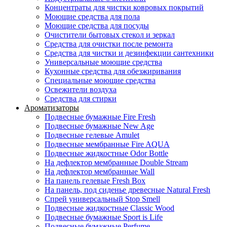
Концентраты для чистки ковровых покрытий
Моющие средства для пола
Моющие средства для посуды
Очистители бытовых стекол и зеркал
Средства для очистки после ремонта
Средства для чистки и дезинфекции сантехники
Универсальные моющие средства
Кухонные средства для обезжиривания
Специальные моющие средства
Освежители воздуха
Средства для стирки
Ароматизаторы
Подвесные бумажные Fire Fresh
Подвесные бумажные New Age
Подвесные гелевые Amulet
Подвесные мембранные Fire AQUA
Подвесные жидкостные Odor Bottle
На дефлектор мембранные Double Stream
На дефлектор мембранные Wall
На панель гелевые Fresh Box
На панель, под сиденье древесные Natural Fresh
Спрей универсальный Stop Smell
Подвесные жидкостные Classic Wood
Подвесные бумажные Sport is Life
Подвесные бумажные Perfume