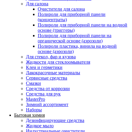
Для салона
Очистители для салона
Полироли для приборной панели
(концентраты)
Полироли для приборной панели на водной
основе (триггеры)
Полироли для приборной панели на
органической основе (аэрозоли)
Полироли пластика, винила на водной
основе (аэрозоли)
Для стекол, фар и кузова
Жидкости для стеклоомывателя
Клеи и герметики
Лакокрасочные материалы
Сервисные средства
Смазки
Средства от коррозии
Средства для рук
MasterPro
Зимний ассортимент
Наборы
Бытовая химия
Дезинфицирующие средства
Жидкое мыло
Индустриальные очистители