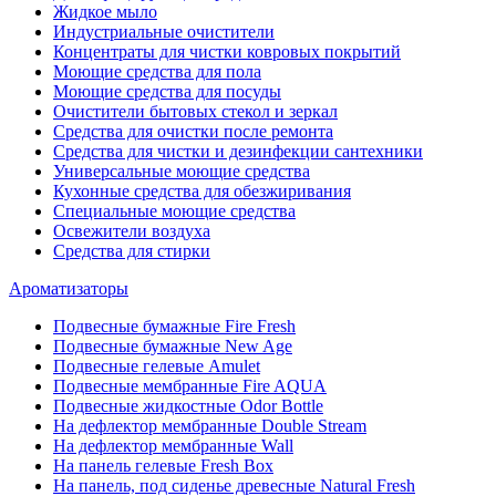
Жидкое мыло
Индустриальные очистители
Концентраты для чистки ковровых покрытий
Моющие средства для пола
Моющие средства для посуды
Очистители бытовых стекол и зеркал
Средства для очистки после ремонта
Средства для чистки и дезинфекции сантехники
Универсальные моющие средства
Кухонные средства для обезжиривания
Специальные моющие средства
Освежители воздуха
Средства для стирки
Ароматизаторы
Подвесные бумажные Fire Fresh
Подвесные бумажные New Age
Подвесные гелевые Amulet
Подвесные мембранные Fire AQUA
Подвесные жидкостные Odor Bottle
На дефлектор мембранные Double Stream
На дефлектор мембранные Wall
На панель гелевые Fresh Box
На панель, под сиденье древесные Natural Fresh