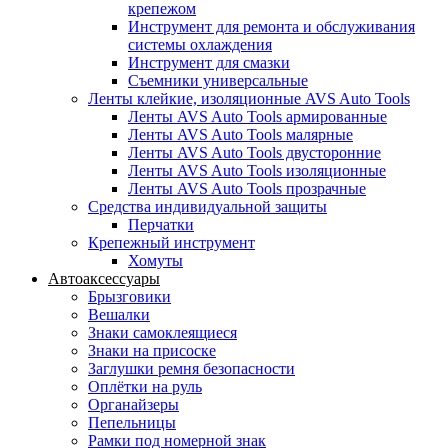
крепежом
Инструмент для ремонта и обслуживания
системы охлаждения
Инструмент для смазки
Съемники универсальные
Ленты клейкие, изоляционные AVS Auto Tools
Ленты AVS Auto Tools армированные
Ленты AVS Auto Tools малярные
Ленты AVS Auto Tools двусторонние
Ленты AVS Auto Tools изоляционные
Ленты AVS Auto Tools прозрачные
Средства индивидуальной защиты
Перчатки
Крепежный инструмент
Хомуты
Автоаксессуары
Брызговики
Вешалки
Знаки самоклеящиеся
Знаки на присоске
Заглушки ремня безопасности
Оплётки на руль
Органайзеры
Пепельницы
Рамки под номерной знак