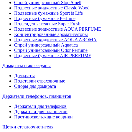
Спрей универсальный Stop Smell
Подвесные жидкостные Classic Wood
Подвесные бумажные Sport is Life
Подвесные бумажные Perfume
Под сиденье гелевые Super Fresh
Подвесные жидкостные AQUA PERFUME
Концентрированные ароматизаторы
Подвесные жидкостные AQUA AROMA
Спрей универсальный Aquatica
Спрей универсальный Odor Perfume
Подвесные бумажные AIR PERFUME
Домкраты и аксессуары
Домкраты
Подставки страховочные
Опоры для домкрата
Держатели телефонов, планшетов
Держатели для телефонов
Держатели для планшетов
Противоскользящие коврики
Щетки стеклоочистителя