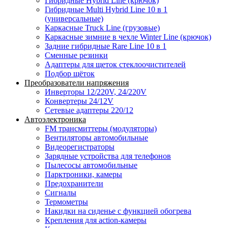
Гибридные Hybrid Line (крючок)
Гибридные Multi Hybrid Line 10 в 1
(универсальные)
Каркасные Truck Line (грузовые)
Каркасные зимние в чехле Winter Line (крючок)
Задние гибридные Rare Line 10 в 1
Сменные резинки
Адаптеры для щеток стеклоочистителей
Подбор щёток
Преобразователи напряжения
Инверторы 12/220V, 24/220V
Конвертеры 24/12V
Сетевые адаптеры 220/12
Автоэлектроника
FM трансмиттеры (модуляторы)
Вентиляторы автомобильные
Видеорегистраторы
Зарядные устройства для телефонов
Пылесосы автомобильные
Парктроники, камеры
Предохранители
Сигналы
Термометры
Накидки на сиденье с функцией обогрева
Крепления для action-камеры