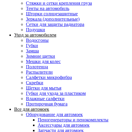
Стяжки и сетки крепления груза
Тенты на автомобиль
Шторки солнцезащитные
Зеркала (дополнительные)
Сетки для защиты радиатора
Подушки
Уход за автомобилем
Водосгоны
Губки
Замша
Зимние щетки
Мешки для колес
Полотенца
Распылители
Салфетки микрофибра
Скребки
Щетки для мытья
Губки для ухода за пластиком
Влажные салфетки
Протирочная бумага
Все для автомоек
Оборудование для автомоек
Пеногенераторы и пенокомплекты
Аксессуары для автомоек
Запчасти для автомоек