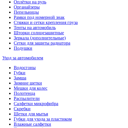
Оплётки на руль
Органайзеры
Пепельницы
Рамки под номерной знак
Стяжки и сетки крепления груза
Тенты на автомобиль
Шторки солнцезащитные
Зеркала (дополнительные)
Сетки для защиты радиатора
Подушки
Уход за автомобилем
Водосгоны
Губки
Замша
Зимние щетки
Мешки для колес
Полотенца
Распылители
Салфетки микрофибра
Скребки
Щетки для мытья
Губки для ухода за пластиком
Влажные салфетки