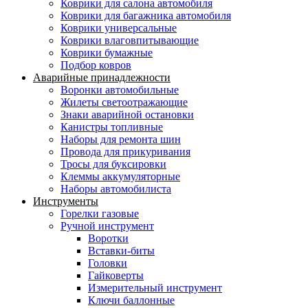
Коврики для салона автомобиля
Коврики для багажника автомобиля
Коврики универсальные
Коврики влаговпитывающие
Коврики бумажные
Подбор ковров
Аварийные принадлежности
Воронки автомобильные
Жилеты светоотражающие
Знаки аварийной остановки
Канистры топливные
Наборы для ремонта шин
Провода для прикуривания
Тросы для буксировки
Клеммы аккумуляторные
Наборы автомобилиста
Инструменты
Горелки газовые
Ручной инструмент
Воротки
Вставки-биты
Головки
Гайковерты
Измерительный инструмент
Ключи баллонные