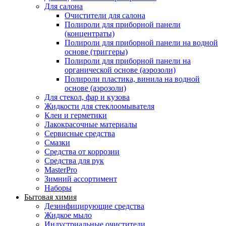
Для салона
Очистители для салона
Полироли для приборной панели
(концентраты)
Полироли для приборной панели на водной
основе (триггеры)
Полироли для приборной панели на
органической основе (аэрозоли)
Полироли пластика, винила на водной
основе (аэрозоли)
Для стекол, фар и кузова
Жидкости для стеклоомывателя
Клеи и герметики
Лакокрасочные материалы
Сервисные средства
Смазки
Средства от коррозии
Средства для рук
MasterPro
Зимний ассортимент
Наборы
Бытовая химия
Дезинфицирующие средства
Жидкое мыло
Индустриальные очистители