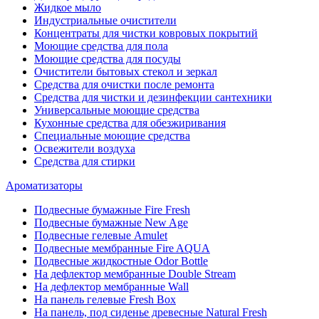
Жидкое мыло
Индустриальные очистители
Концентраты для чистки ковровых покрытий
Моющие средства для пола
Моющие средства для посуды
Очистители бытовых стекол и зеркал
Средства для очистки после ремонта
Средства для чистки и дезинфекции сантехники
Универсальные моющие средства
Кухонные средства для обезжиривания
Специальные моющие средства
Освежители воздуха
Средства для стирки
Ароматизаторы
Подвесные бумажные Fire Fresh
Подвесные бумажные New Age
Подвесные гелевые Amulet
Подвесные мембранные Fire AQUA
Подвесные жидкостные Odor Bottle
На дефлектор мембранные Double Stream
На дефлектор мембранные Wall
На панель гелевые Fresh Box
На панель, под сиденье древесные Natural Fresh