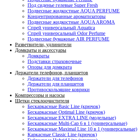
Под сиденье гелевые Super Fresh
Подвесные жидкостные AQUA PERFUME
Концентрированные ароматизаторы
Подвесные жидкостные AQUA AROMA
Спрей универсальный Aquatica
Спрей универсальный Odor Perfume
Подвесные бумажные AIR PERFUME
Разветвители, удлинители
Домкраты и аксессуары
Домкраты
Подставки страховочные
Опоры для домкрата
Держатели телефонов, планшетов
Держатели для телефонов
Держатели для планшетов
Противоскользящие коврики
Компрессоры и насосы
Щетки стеклоочистителя
Бескаркасные Basic Line (крючок)
Бескаркасные Optimal Line (крючок)
Бескаркасные EXTRA LINE (модельные)
Бескаркасные Multi-Cap 6 в 1 (универсальные)
Бескаркасные Maximal Line 10 в 1 (универсальные)
Каркасные Classic Line (крючок)