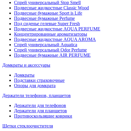
Спрей универсальный Stop Smell
Подвесные жидкостные Classic Wood
Подвесные бумажные Sport is Life
Подвесные бумажные Perfume
Под сиденье гелевые Super Fresh
Подвесные жидкостные AQUA PERFUME
Концентрированные ароматизаторы
Подвесные жидкостные AQUA AROMA
Спрей универсальный Aquatica
Спрей универсальный Odor Perfume
Подвесные бумажные AIR PERFUME
Домкраты и аксессуары
Домкраты
Подставки страховочные
Опоры для домкрата
Держатели телефонов, планшетов
Держатели для телефонов
Держатели для планшетов
Противоскользящие коврики
Щетки стеклоочистителя