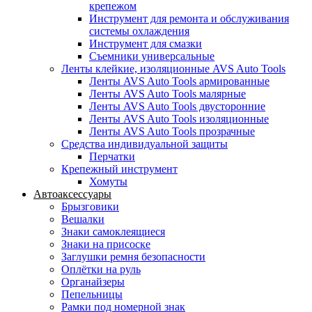
крепежом
Инструмент для ремонта и обслуживания
системы охлаждения
Инструмент для смазки
Съемники универсальные
Ленты клейкие, изоляционные AVS Auto Tools
Ленты AVS Auto Tools армированные
Ленты AVS Auto Tools малярные
Ленты AVS Auto Tools двусторонние
Ленты AVS Auto Tools изоляционные
Ленты AVS Auto Tools прозрачные
Средства индивидуальной защиты
Перчатки
Крепежный инструмент
Хомуты
Автоаксессуары
Брызговики
Вешалки
Знаки самоклеящиеся
Знаки на присоске
Заглушки ремня безопасности
Оплётки на руль
Органайзеры
Пепельницы
Рамки под номерной знак