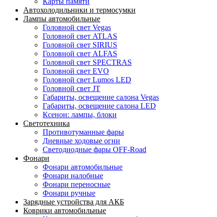
Карты памяти
Автохолодильники и термосумки
Лампы автомобильные
Головной свет Vegas
Головной свет ATLAS
Головной свет SIRIUS
Головной свет ALFAS
Головной свет SPECTRAS
Головной свет EVO
Головной свет Lumos LED
Головной свет JT
Габариты, освещение салона Vegas
Габариты, освещение салона LED
Ксенон: лампы, блоки
Светотехника
Противотуманные фары
Дневные ходовые огни
Светодиодные фары OFF-Road
Фонари
Фонари автомобильные
Фонари налобные
Фонари переносные
Фонари ручные
Зарядные устройства для АКБ
Коврики автомобильные