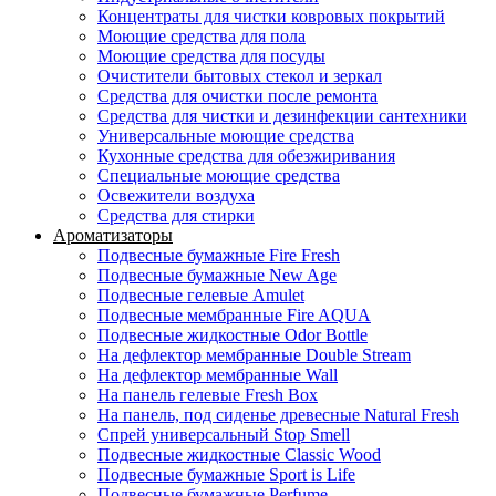
Концентраты для чистки ковровых покрытий
Моющие средства для пола
Моющие средства для посуды
Очистители бытовых стекол и зеркал
Средства для очистки после ремонта
Средства для чистки и дезинфекции сантехники
Универсальные моющие средства
Кухонные средства для обезжиривания
Специальные моющие средства
Освежители воздуха
Средства для стирки
Ароматизаторы
Подвесные бумажные Fire Fresh
Подвесные бумажные New Age
Подвесные гелевые Amulet
Подвесные мембранные Fire AQUA
Подвесные жидкостные Odor Bottle
На дефлектор мембранные Double Stream
На дефлектор мембранные Wall
На панель гелевые Fresh Box
На панель, под сиденье древесные Natural Fresh
Спрей универсальный Stop Smell
Подвесные жидкостные Classic Wood
Подвесные бумажные Sport is Life
Подвесные бумажные Perfume