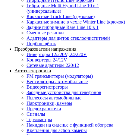
Гибридные Hybrid Line (крючок)
Гибридные Multi Hybrid Line 10 в 1
(универсальные)
Каркасные Truck Line (грузовые)
Каркасные зимние в чехле Winter Line (крючок)
Задние гибридные Rare Line 10 в 1
Сменные резинки
Адаптеры для щеток стеклоочистителей
Подбор щёток
Преобразователи напряжения
Инверторы 12/220V, 24/220V
Конвертеры 24/12V
Сетевые адаптеры 220/12
Автоэлектроника
FM трансмиттеры (модуляторы)
Вентиляторы автомобильные
Видеорегистраторы
Зарядные устройства для телефонов
Пылесосы автомобильные
Парктроники, камеры
Предохранители
Сигналы
Термометры
Накидки на сиденье с функцией обогрева
Крепления для action-камеры