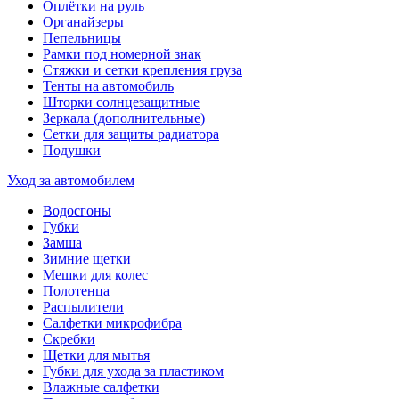
Оплётки на руль
Органайзеры
Пепельницы
Рамки под номерной знак
Стяжки и сетки крепления груза
Тенты на автомобиль
Шторки солнцезащитные
Зеркала (дополнительные)
Сетки для защиты радиатора
Подушки
Уход за автомобилем
Водосгоны
Губки
Замша
Зимние щетки
Мешки для колес
Полотенца
Распылители
Салфетки микрофибра
Скребки
Щетки для мытья
Губки для ухода за пластиком
Влажные салфетки