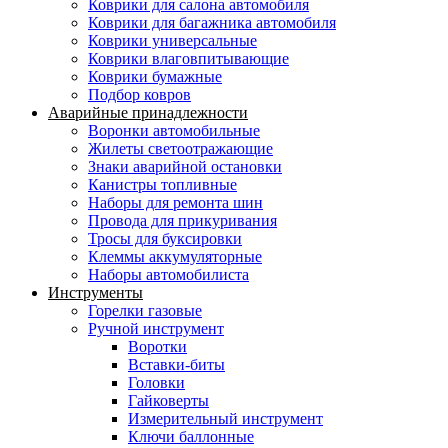
Коврики для салона автомобиля
Коврики для багажника автомобиля
Коврики универсальные
Коврики влаговпитывающие
Коврики бумажные
Подбор ковров
Аварийные принадлежности
Воронки автомобильные
Жилеты светоотражающие
Знаки аварийной остановки
Канистры топливные
Наборы для ремонта шин
Провода для прикуривания
Тросы для буксировки
Клеммы аккумуляторные
Наборы автомобилиста
Инструменты
Горелки газовые
Ручной инструмент
Воротки
Вставки-биты
Головки
Гайковерты
Измерительный инструмент
Ключи баллонные