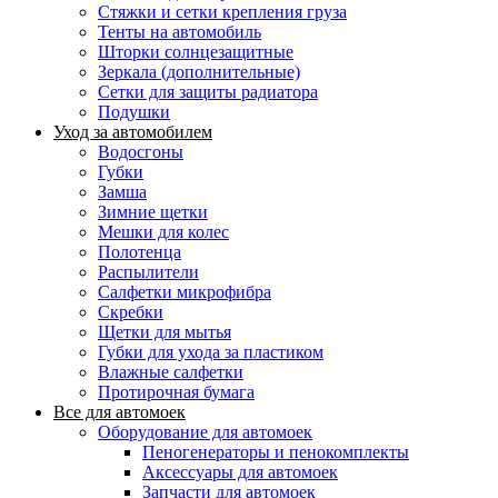
Стяжки и сетки крепления груза
Тенты на автомобиль
Шторки солнцезащитные
Зеркала (дополнительные)
Сетки для защиты радиатора
Подушки
Уход за автомобилем
Водосгоны
Губки
Замша
Зимние щетки
Мешки для колес
Полотенца
Распылители
Салфетки микрофибра
Скребки
Щетки для мытья
Губки для ухода за пластиком
Влажные салфетки
Протирочная бумага
Все для автомоек
Оборудование для автомоек
Пеногенераторы и пенокомплекты
Аксессуары для автомоек
Запчасти для автомоек