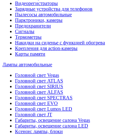
Видеорегистраторы
Зарядные устройства для телефонов
Пылесосы автомобильные
Парктроники, камеры
Предохранители
Сигналы
Термометры
Накидки на сиденье с функцией обогрева
Крепления для action-камеры
Карты памяти
Лампы автомобильные
Головной свет Vegas
Головной свет ATLAS
Головной свет SIRIUS
Головной свет ALFAS
Головной свет SPECTRAS
Головной свет EVO
Головной свет Lumos LED
Головной свет JT
Габариты, освещение салона Vegas
Габариты, освещение салона LED
Ксенон: лампы, блоки