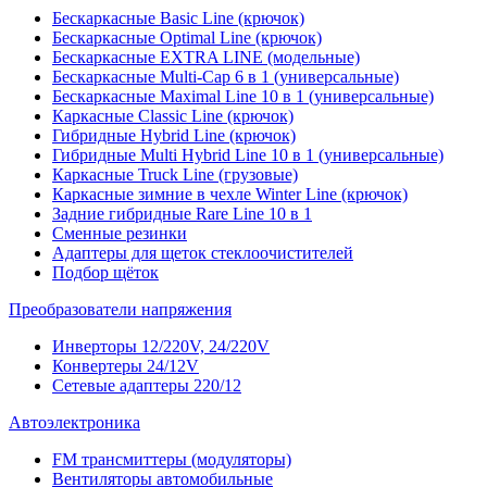
Бескаркасные Basic Line (крючок)
Бескаркасные Optimal Line (крючок)
Бескаркасные EXTRA LINE (модельные)
Бескаркасные Multi-Cap 6 в 1 (универсальные)
Бескаркасные Maximal Line 10 в 1 (универсальные)
Каркасные Classic Line (крючок)
Гибридные Hybrid Line (крючок)
Гибридные Multi Hybrid Line 10 в 1 (универсальные)
Каркасные Truck Line (грузовые)
Каркасные зимние в чехле Winter Line (крючок)
Задние гибридные Rare Line 10 в 1
Сменные резинки
Адаптеры для щеток стеклоочистителей
Подбор щёток
Преобразователи напряжения
Инверторы 12/220V, 24/220V
Конвертеры 24/12V
Сетевые адаптеры 220/12
Автоэлектроника
FM трансмиттеры (модуляторы)
Вентиляторы автомобильные