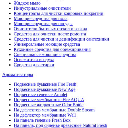
Жидкое мыло
Индустриальные очистители
Концентраты для чистки ковровых покрытий
Моющие средства для пола
Моющие средства для посуды
Очистители бытовых стекол и зеркал
Средства для очистки после ремонта
Средства для чистки и дезинфекции сантехники
Универсальные моющие средства
Кухонные средства для обезжиривания
Специальные моющие средства
Освежители воздуха
Средства для стирки
Ароматизаторы
Подвесные бумажные Fire Fresh
Подвесные бумажные New Age
Подвесные гелевые Amulet
Подвесные мембранные Fire AQUA
Подвесные жидкостные Odor Bottle
На дефлектор мембранные Double Stream
На дефлектор мембранные Wall
На панель гелевые Fresh Box
На панель, под сиденье древесные Natural Fresh