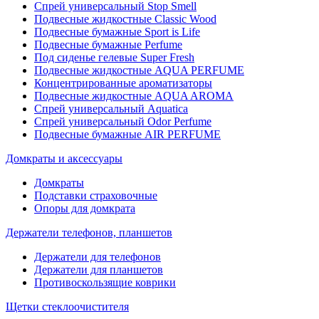
Спрей универсальный Stop Smell
Подвесные жидкостные Classic Wood
Подвесные бумажные Sport is Life
Подвесные бумажные Perfume
Под сиденье гелевые Super Fresh
Подвесные жидкостные AQUA PERFUME
Концентрированные ароматизаторы
Подвесные жидкостные AQUA AROMA
Спрей универсальный Aquatica
Спрей универсальный Odor Perfume
Подвесные бумажные AIR PERFUME
Домкраты и аксессуары
Домкраты
Подставки страховочные
Опоры для домкрата
Держатели телефонов, планшетов
Держатели для телефонов
Держатели для планшетов
Противоскользящие коврики
Щетки стеклоочистителя