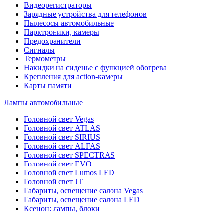
Видеорегистраторы
Зарядные устройства для телефонов
Пылесосы автомобильные
Парктроники, камеры
Предохранители
Сигналы
Термометры
Накидки на сиденье с функцией обогрева
Крепления для action-камеры
Карты памяти
Лампы автомобильные
Головной свет Vegas
Головной свет ATLAS
Головной свет SIRIUS
Головной свет ALFAS
Головной свет SPECTRAS
Головной свет EVO
Головной свет Lumos LED
Головной свет JT
Габариты, освещение салона Vegas
Габариты, освещение салона LED
Ксенон: лампы, блоки