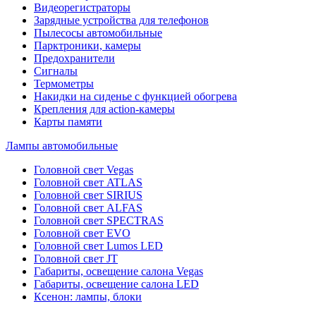
Видеорегистраторы
Зарядные устройства для телефонов
Пылесосы автомобильные
Парктроники, камеры
Предохранители
Сигналы
Термометры
Накидки на сиденье с функцией обогрева
Крепления для action-камеры
Карты памяти
Лампы автомобильные
Головной свет Vegas
Головной свет ATLAS
Головной свет SIRIUS
Головной свет ALFAS
Головной свет SPECTRAS
Головной свет EVO
Головной свет Lumos LED
Головной свет JT
Габариты, освещение салона Vegas
Габариты, освещение салона LED
Ксенон: лампы, блоки