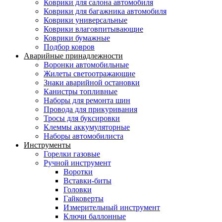
Коврики для салона автомобиля
Коврики для багажника автомобиля
Коврики универсальные
Коврики влаговпитывающие
Коврики бумажные
Подбор ковров
Аварийные принадлежности
Воронки автомобильные
Жилеты светоотражающие
Знаки аварийной остановки
Канистры топливные
Наборы для ремонта шин
Провода для прикуривания
Тросы для буксировки
Клеммы аккумуляторные
Наборы автомобилиста
Инструменты
Горелки газовые
Ручной инструмент
Воротки
Вставки-биты
Головки
Гайковерты
Измерительный инструмент
Ключи баллонные