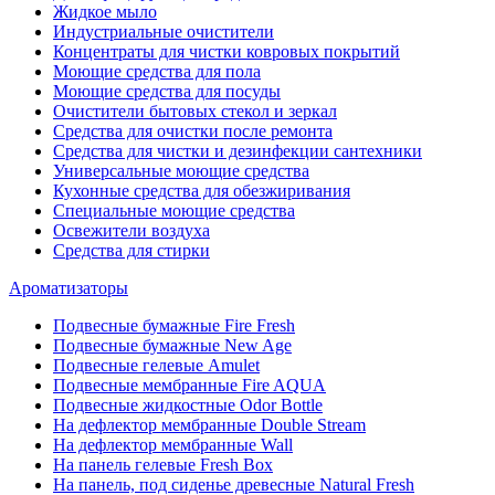
Жидкое мыло
Индустриальные очистители
Концентраты для чистки ковровых покрытий
Моющие средства для пола
Моющие средства для посуды
Очистители бытовых стекол и зеркал
Средства для очистки после ремонта
Средства для чистки и дезинфекции сантехники
Универсальные моющие средства
Кухонные средства для обезжиривания
Специальные моющие средства
Освежители воздуха
Средства для стирки
Ароматизаторы
Подвесные бумажные Fire Fresh
Подвесные бумажные New Age
Подвесные гелевые Amulet
Подвесные мембранные Fire AQUA
Подвесные жидкостные Odor Bottle
На дефлектор мембранные Double Stream
На дефлектор мембранные Wall
На панель гелевые Fresh Box
На панель, под сиденье древесные Natural Fresh