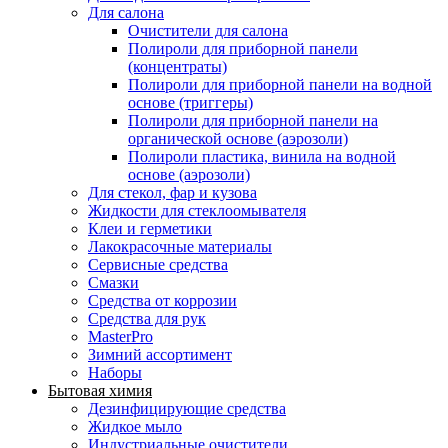
Для салона
Очистители для салона
Полироли для приборной панели
(концентраты)
Полироли для приборной панели на водной
основе (триггеры)
Полироли для приборной панели на
органической основе (аэрозоли)
Полироли пластика, винила на водной
основе (аэрозоли)
Для стекол, фар и кузова
Жидкости для стеклоомывателя
Клеи и герметики
Лакокрасочные материалы
Сервисные средства
Смазки
Средства от коррозии
Средства для рук
MasterPro
Зимний ассортимент
Наборы
Бытовая химия
Дезинфицирующие средства
Жидкое мыло
Индустриальные очистители