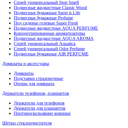
Спрей универсальный Stop Smell
Подвесные жидкостные Classic Wood
Подвесные бумажные Sport is Life
Подвесные бумажные Perfume
Под сиденье гелевые Super Fresh
Подвесные жидкостные AQUA PERFUME
Концентрированные ароматизаторы
Подвесные жидкостные AQUA AROMA
Спрей универсальный Aquatica
Спрей универсальный Odor Perfume
Подвесные бумажные AIR PERFUME
Домкраты и аксессуары
Домкраты
Подставки страховочные
Опоры для домкрата
Держатели телефонов, планшетов
Держатели для телефонов
Держатели для планшетов
Противоскользящие коврики
Щетки стеклоочистителя