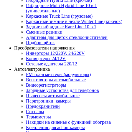
Гибридные Hybrid Line (крючок)
Гибридные Multi Hybrid Line 10 в 1
(универсальные)
Каркасные Truck Line (грузовые)
Каркасные зимние в чехле Winter Line (крючок)
Задние гибридные Rare Line 10 в 1
Сменные резинки
Адаптеры для щеток стеклоочистителей
Подбор щёток
Преобразователи напряжения
Инверторы 12/220V, 24/220V
Конвертеры 24/12V
Сетевые адаптеры 220/12
Автоэлектроника
FM трансмиттеры (модуляторы)
Вентиляторы автомобильные
Видеорегистраторы
Зарядные устройства для телефонов
Пылесосы автомобильные
Парктроники, камеры
Предохранители
Сигналы
Термометры
Накидки на сиденье с функцией обогрева
Крепления для action-камеры