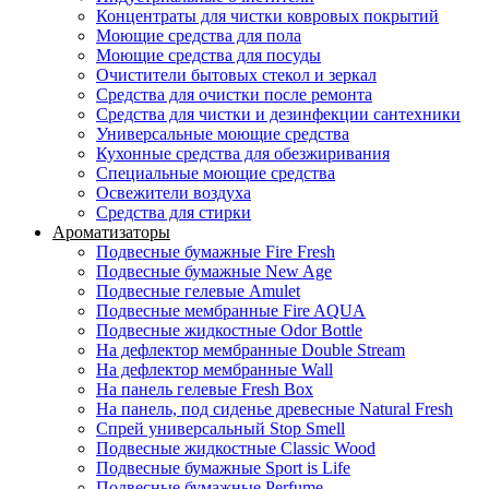
Концентраты для чистки ковровых покрытий
Моющие средства для пола
Моющие средства для посуды
Очистители бытовых стекол и зеркал
Средства для очистки после ремонта
Средства для чистки и дезинфекции сантехники
Универсальные моющие средства
Кухонные средства для обезжиривания
Специальные моющие средства
Освежители воздуха
Средства для стирки
Ароматизаторы
Подвесные бумажные Fire Fresh
Подвесные бумажные New Age
Подвесные гелевые Amulet
Подвесные мембранные Fire AQUA
Подвесные жидкостные Odor Bottle
На дефлектор мембранные Double Stream
На дефлектор мембранные Wall
На панель гелевые Fresh Box
На панель, под сиденье древесные Natural Fresh
Спрей универсальный Stop Smell
Подвесные жидкостные Classic Wood
Подвесные бумажные Sport is Life
Подвесные бумажные Perfume