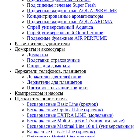
Под сиденье гелевые Super Fresh
Подвесные жидкостные AQUA PERFUME
Концентрированные ароматизаторы
Подвесные жидкостные AQUA AROMA
Спрей универсальный Aquatica
Спрей универсальный Odor Perfume
Подвесные бумажные AIR PERFUME
Разветвители, удлинители
Домкраты и аксессуары
Домкраты
Подставки страховочные
Опоры для домкрата
Держатели телефонов, планшетов
Держатели для телефонов
Держатели для планшетов
Противоскользящие коврики
Компрессоры и насосы
Щетки стеклоочистителя
Бескаркасные Basic Line (крючок)
Бескаркасные Optimal Line (крючок)
Бескаркасные EXTRA LINE (модельные)
Бескаркасные Multi-Cap 6 в 1 (универсальные)
Бескаркасные Maximal Line 10 в 1 (универсальные)
Каркасные Classic Line (крючок)