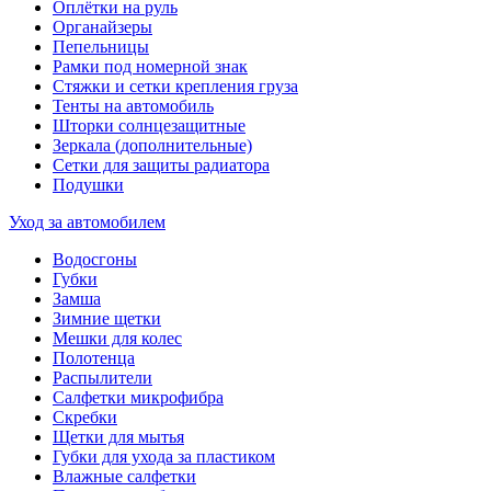
Оплётки на руль
Органайзеры
Пепельницы
Рамки под номерной знак
Стяжки и сетки крепления груза
Тенты на автомобиль
Шторки солнцезащитные
Зеркала (дополнительные)
Сетки для защиты радиатора
Подушки
Уход за автомобилем
Водосгоны
Губки
Замша
Зимние щетки
Мешки для колес
Полотенца
Распылители
Салфетки микрофибра
Скребки
Щетки для мытья
Губки для ухода за пластиком
Влажные салфетки