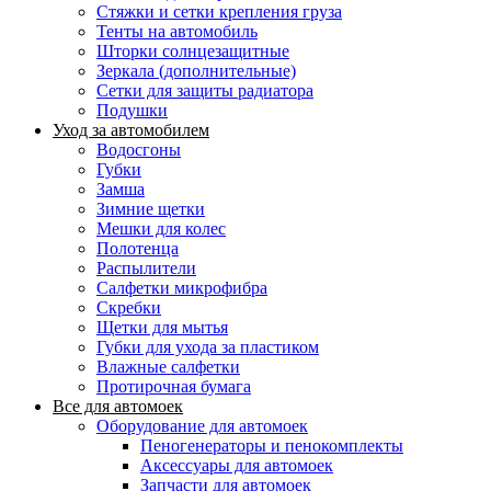
Стяжки и сетки крепления груза
Тенты на автомобиль
Шторки солнцезащитные
Зеркала (дополнительные)
Сетки для защиты радиатора
Подушки
Уход за автомобилем
Водосгоны
Губки
Замша
Зимние щетки
Мешки для колес
Полотенца
Распылители
Салфетки микрофибра
Скребки
Щетки для мытья
Губки для ухода за пластиком
Влажные салфетки
Протирочная бумага
Все для автомоек
Оборудование для автомоек
Пеногенераторы и пенокомплекты
Аксессуары для автомоек
Запчасти для автомоек