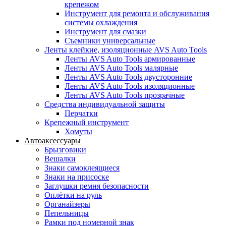
крепежом
Инструмент для ремонта и обслуживания
системы охлаждения
Инструмент для смазки
Съемники универсальные
Ленты клейкие, изоляционные AVS Auto Tools
Ленты AVS Auto Tools армированные
Ленты AVS Auto Tools малярные
Ленты AVS Auto Tools двусторонние
Ленты AVS Auto Tools изоляционные
Ленты AVS Auto Tools прозрачные
Средства индивидуальной защиты
Перчатки
Крепежный инструмент
Хомуты
Автоаксессуары
Брызговики
Вешалки
Знаки самоклеящиеся
Знаки на присоске
Заглушки ремня безопасности
Оплётки на руль
Органайзеры
Пепельницы
Рамки под номерной знак