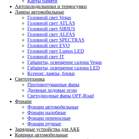
Карты памяти
Автохолодильники и термосумки
Лампы автомобильные
Головной свет Vegas
Головной свет ATLAS
Головной свет SIRIUS
Головной свет ALFAS
Головной свет SPECTRAS
Головной свет EVO
Головной свет Lumos LED
Головной свет JT
Габариты, освещение салона Vegas
Габариты, освещение салона LED
Ксенон: лампы, блоки
Светотехника
Противотуманные фары
Дневные ходовые огни
Светодиодные фары OFF-Road
Фонари
Фонари автомобильные
Фонари налобные
Фонари переносные
Фонари ручные
Зарядные устройства для АКБ
Коврики автомобильные