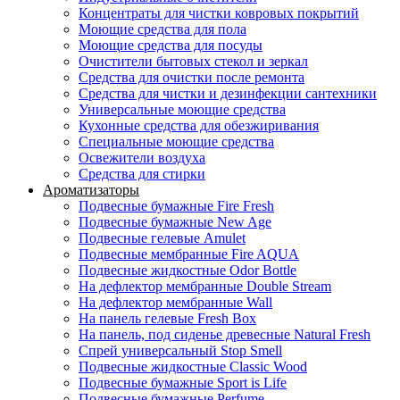
Концентраты для чистки ковровых покрытий
Моющие средства для пола
Моющие средства для посуды
Очистители бытовых стекол и зеркал
Средства для очистки после ремонта
Средства для чистки и дезинфекции сантехники
Универсальные моющие средства
Кухонные средства для обезжиривания
Специальные моющие средства
Освежители воздуха
Средства для стирки
Ароматизаторы
Подвесные бумажные Fire Fresh
Подвесные бумажные New Age
Подвесные гелевые Amulet
Подвесные мембранные Fire AQUA
Подвесные жидкостные Odor Bottle
На дефлектор мембранные Double Stream
На дефлектор мембранные Wall
На панель гелевые Fresh Box
На панель, под сиденье древесные Natural Fresh
Спрей универсальный Stop Smell
Подвесные жидкостные Classic Wood
Подвесные бумажные Sport is Life
Подвесные бумажные Perfume