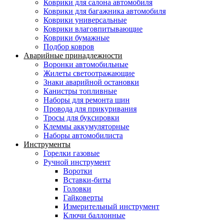
Коврики для салона автомобиля
Коврики для багажника автомобиля
Коврики универсальные
Коврики влаговпитывающие
Коврики бумажные
Подбор ковров
Аварийные принадлежности
Воронки автомобильные
Жилеты светоотражающие
Знаки аварийной остановки
Канистры топливные
Наборы для ремонта шин
Провода для прикуривания
Тросы для буксировки
Клеммы аккумуляторные
Наборы автомобилиста
Инструменты
Горелки газовые
Ручной инструмент
Воротки
Вставки-биты
Головки
Гайковерты
Измерительный инструмент
Ключи баллонные