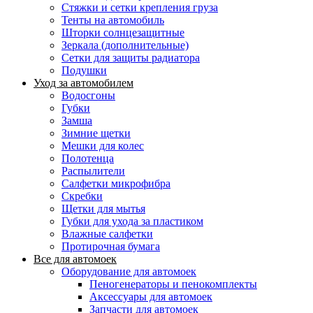
Стяжки и сетки крепления груза
Тенты на автомобиль
Шторки солнцезащитные
Зеркала (дополнительные)
Сетки для защиты радиатора
Подушки
Уход за автомобилем
Водосгоны
Губки
Замша
Зимние щетки
Мешки для колес
Полотенца
Распылители
Салфетки микрофибра
Скребки
Щетки для мытья
Губки для ухода за пластиком
Влажные салфетки
Протирочная бумага
Все для автомоек
Оборудование для автомоек
Пеногенераторы и пенокомплекты
Аксессуары для автомоек
Запчасти для автомоек