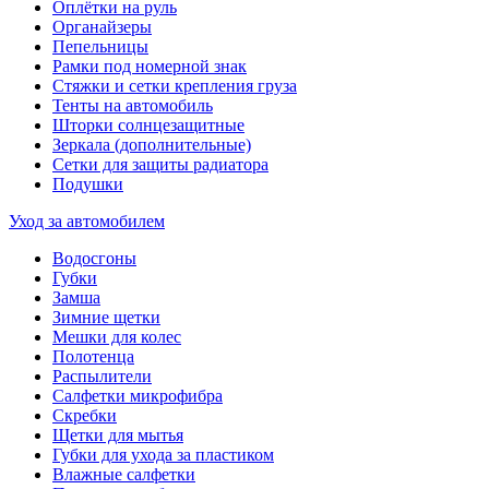
Оплётки на руль
Органайзеры
Пепельницы
Рамки под номерной знак
Стяжки и сетки крепления груза
Тенты на автомобиль
Шторки солнцезащитные
Зеркала (дополнительные)
Сетки для защиты радиатора
Подушки
Уход за автомобилем
Водосгоны
Губки
Замша
Зимние щетки
Мешки для колес
Полотенца
Распылители
Салфетки микрофибра
Скребки
Щетки для мытья
Губки для ухода за пластиком
Влажные салфетки