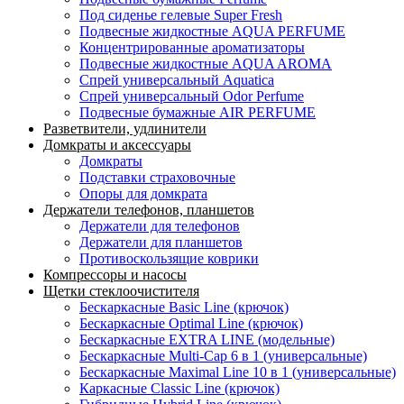
Под сиденье гелевые Super Fresh
Подвесные жидкостные AQUA PERFUME
Концентрированные ароматизаторы
Подвесные жидкостные AQUA AROMA
Спрей универсальный Aquatica
Спрей универсальный Odor Perfume
Подвесные бумажные AIR PERFUME
Разветвители, удлинители
Домкраты и аксессуары
Домкраты
Подставки страховочные
Опоры для домкрата
Держатели телефонов, планшетов
Держатели для телефонов
Держатели для планшетов
Противоскользящие коврики
Компрессоры и насосы
Щетки стеклоочистителя
Бескаркасные Basic Line (крючок)
Бескаркасные Optimal Line (крючок)
Бескаркасные EXTRA LINE (модельные)
Бескаркасные Multi-Cap 6 в 1 (универсальные)
Бескаркасные Maximal Line 10 в 1 (универсальные)
Каркасные Classic Line (крючок)