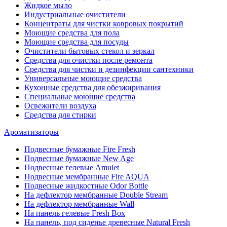
Жидкое мыло
Индустриальные очистители
Концентраты для чистки ковровых покрытий
Моющие средства для пола
Моющие средства для посуды
Очистители бытовых стекол и зеркал
Средства для очистки после ремонта
Средства для чистки и дезинфекции сантехники
Универсальные моющие средства
Кухонные средства для обезжиривания
Специальные моющие средства
Освежители воздуха
Средства для стирки
Ароматизаторы
Подвесные бумажные Fire Fresh
Подвесные бумажные New Age
Подвесные гелевые Amulet
Подвесные мембранные Fire AQUA
Подвесные жидкостные Odor Bottle
На дефлектор мембранные Double Stream
На дефлектор мембранные Wall
На панель гелевые Fresh Box
На панель, под сиденье древесные Natural Fresh