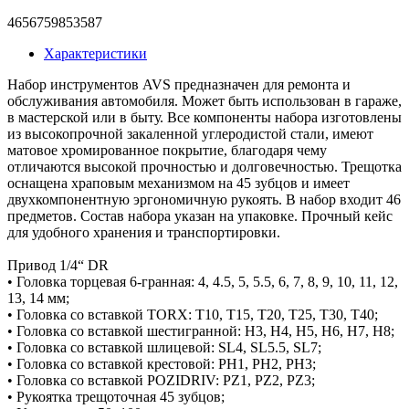
4656759853587
Характеристики
Набор инструментов AVS предназначен для ремонта и
обслуживания автомобиля. Может быть использован в гараже,
в мастерской или в быту. Все компоненты набора изготовлены
из высокопрочной закаленной углеродистой стали, имеют
матовое хромированное покрытие, благодаря чему
отличаются высокой прочностью и долговечностью. Трещотка
оснащена храповым механизмом на 45 зубцов и имеет
двухкомпонентную эргономичную рукоять. В набор входит 46
предметов. Состав набора указан на упаковке. Прочный кейс
для удобного хранения и транспортировки.
Привод 1/4“ DR
• Головка торцевая 6-гранная: 4, 4.5, 5, 5.5, 6, 7, 8, 9, 10, 11, 12,
13, 14 мм;
• Головка со вставкой TORX: Т10, Т15, Т20, Т25, Т30, Т40;
• Головка со вставкой шестигранной: Н3, Н4, Н5, Н6, Н7, Н8;
• Головка со вставкой шлицевой: SL4, SL5.5, SL7;
• Головка со вставкой крестовой: PH1, РН2, РН3;
• Головка со вставкой POZIDRIV: PZ1, PZ2, PZ3;
• Рукоятка трещоточная 45 зубцов;