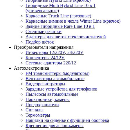
Гибридные Hybrid Line (крючок)
Гибридные Multi Hybrid Line 10 в 1
(универсальные)
Каркасные Truck Line (грузовые)
Каркасные зимние в чехле Winter Line (крючок)
Задние гибридные Rare Line 10 в 1
Сменные резинки
Адаптеры для щеток стеклоочистителей
Подбор щёток
Преобразователи напряжения
Инверторы 12/220V, 24/220V
Конвертеры 24/12V
Сетевые адаптеры 220/12
Автоэлектроника
FM трансмиттеры (модуляторы)
Вентиляторы автомобильные
Видеорегистраторы
Зарядные устройства для телефонов
Пылесосы автомобильные
Парктроники, камеры
Предохранители
Сигналы
Термометры
Накидки на сиденье с функцией обогрева
Крепления для action-камеры