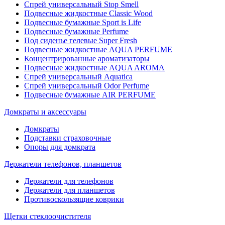
Спрей универсальный Stop Smell
Подвесные жидкостные Classic Wood
Подвесные бумажные Sport is Life
Подвесные бумажные Perfume
Под сиденье гелевые Super Fresh
Подвесные жидкостные AQUA PERFUME
Концентрированные ароматизаторы
Подвесные жидкостные AQUA AROMA
Спрей универсальный Aquatica
Спрей универсальный Odor Perfume
Подвесные бумажные AIR PERFUME
Домкраты и аксессуары
Домкраты
Подставки страховочные
Опоры для домкрата
Держатели телефонов, планшетов
Держатели для телефонов
Держатели для планшетов
Противоскользящие коврики
Щетки стеклоочистителя