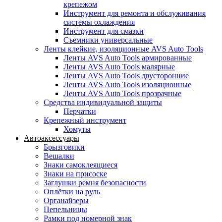
крепежом
Инструмент для ремонта и обслуживания
системы охлаждения
Инструмент для смазки
Съемники универсальные
Ленты клейкие, изоляционные AVS Auto Tools
Ленты AVS Auto Tools армированные
Ленты AVS Auto Tools малярные
Ленты AVS Auto Tools двусторонние
Ленты AVS Auto Tools изоляционные
Ленты AVS Auto Tools прозрачные
Средства индивидуальной защиты
Перчатки
Крепежный инструмент
Хомуты
Автоаксессуары
Брызговики
Вешалки
Знаки самоклеящиеся
Знаки на присоске
Заглушки ремня безопасности
Оплётки на руль
Органайзеры
Пепельницы
Рамки под номерной знак