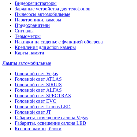
Видеорегистраторы
Зарядные устройства для телефонов
Пылесосы автомобильные
Парктроники, камеры
Предохранители
Сигналы
Термометры
Накидки на сиденье с функцией обогрева
Крепления для action-камеры
Карты памяти
Лампы автомобильные
Головной свет Vegas
Головной свет ATLAS
Головной свет SIRIUS
Головной свет ALFAS
Головной свет SPECTRAS
Головной свет EVO
Головной свет Lumos LED
Головной свет JT
Габариты, освещение салона Vegas
Габариты, освещение салона LED
Ксенон: лампы, блоки