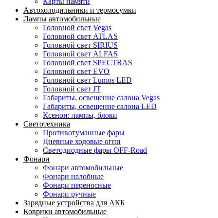
Карты памяти
Автохолодильники и термосумки
Лампы автомобильные
Головной свет Vegas
Головной свет ATLAS
Головной свет SIRIUS
Головной свет ALFAS
Головной свет SPECTRAS
Головной свет EVO
Головной свет Lumos LED
Головной свет JT
Габариты, освещение салона Vegas
Габариты, освещение салона LED
Ксенон: лампы, блоки
Светотехника
Противотуманные фары
Дневные ходовые огни
Светодиодные фары OFF-Road
Фонари
Фонари автомобильные
Фонари налобные
Фонари переносные
Фонари ручные
Зарядные устройства для АКБ
Коврики автомобильные