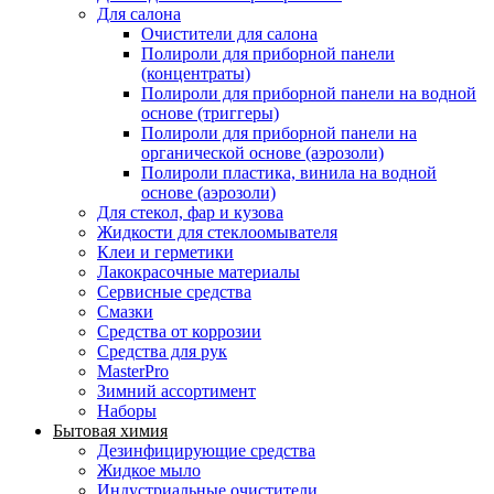
Для салона
Очистители для салона
Полироли для приборной панели
(концентраты)
Полироли для приборной панели на водной
основе (триггеры)
Полироли для приборной панели на
органической основе (аэрозоли)
Полироли пластика, винила на водной
основе (аэрозоли)
Для стекол, фар и кузова
Жидкости для стеклоомывателя
Клеи и герметики
Лакокрасочные материалы
Сервисные средства
Смазки
Средства от коррозии
Средства для рук
MasterPro
Зимний ассортимент
Наборы
Бытовая химия
Дезинфицирующие средства
Жидкое мыло
Индустриальные очистители