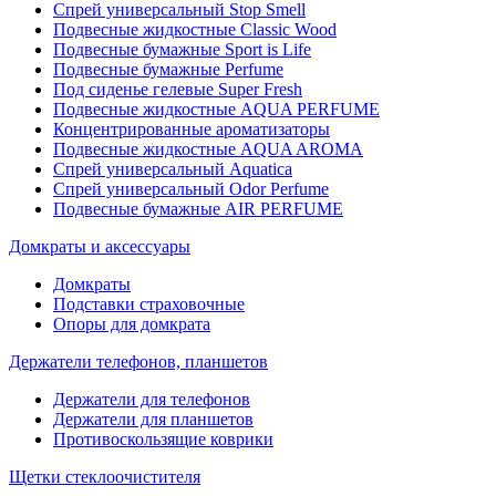
Спрей универсальный Stop Smell
Подвесные жидкостные Classic Wood
Подвесные бумажные Sport is Life
Подвесные бумажные Perfume
Под сиденье гелевые Super Fresh
Подвесные жидкостные AQUA PERFUME
Концентрированные ароматизаторы
Подвесные жидкостные AQUA AROMA
Спрей универсальный Aquatica
Спрей универсальный Odor Perfume
Подвесные бумажные AIR PERFUME
Домкраты и аксессуары
Домкраты
Подставки страховочные
Опоры для домкрата
Держатели телефонов, планшетов
Держатели для телефонов
Держатели для планшетов
Противоскользящие коврики
Щетки стеклоочистителя