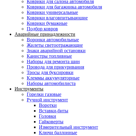
Коврики для салона автомобиля
Коврики для багажника автомобиля
Коврики универсальные
Коврики влаговпитывающие
Коврики бумажные
Подбор ковров
Аварийные принадлежности
Воронки автомобильные
Жилеты светоотражающие
Знаки аварийной остановки
Канистры топливные
Наборы для ремонта шин
Провода для прикуривания
Тросы для буксировки
Клеммы аккумуляторные
Наборы автомобилиста
Инструменты
Горелки газовые
Ручной инструмент
Воротки
Вставки-биты
Головки
Гайковерты
Измерительный инструмент
Ключи баллонные