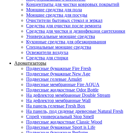
Концентраты для чистки ковровых покрытий
Моющие средства для пола
Моющие средства для посуды
Очистители бытовых стекол и зеркал
Средства для очистки после ремонта
Средства для чистки и дезинфекции сантехники
Универсальные моющие средства
Кухонные средства для обезжиривания
Специальные моющие средства
Освежители воздуха
Средства для стирки
Ароматизаторы
Подвесные бумажные Fire Fresh
Подвесные бумажные New Age
Подвесные гелевые Amulet
Подвесные мембранные Fire AQUA
Подвесные жидкостные Odor Bottle
На дефлектор мембранные Double Stream
На дефлектор мембранные Wall
На панель гелевые Fresh Box
На панель, под сиденье древесные Natural Fresh
Спрей универсальный Stop Smell
Подвесные жидкостные Classic Wood
Подвесные бумажные Sport is Life
Подвесные бумажные Perfume