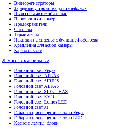
Видеорегистраторы
Зарядные устройства для телефонов
Пылесосы автомобильные
Парктроники, камеры
Предохранители
Сигналы
Термометры
Накидки на сиденье с функцией обогрева
Крепления для action-камеры
Карты памяти
Лампы автомобильные
Головной свет Vegas
Головной свет ATLAS
Головной свет SIRIUS
Головной свет ALFAS
Головной свет SPECTRAS
Головной свет EVO
Головной свет Lumos LED
Головной свет JT
Габариты, освещение салона Vegas
Габариты, освещение салона LED
Ксенон: лампы, блоки