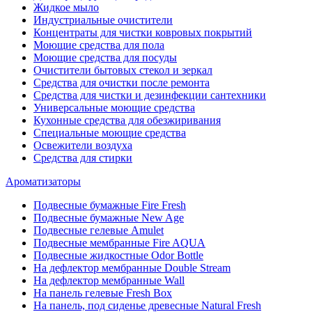
Жидкое мыло
Индустриальные очистители
Концентраты для чистки ковровых покрытий
Моющие средства для пола
Моющие средства для посуды
Очистители бытовых стекол и зеркал
Средства для очистки после ремонта
Средства для чистки и дезинфекции сантехники
Универсальные моющие средства
Кухонные средства для обезжиривания
Специальные моющие средства
Освежители воздуха
Средства для стирки
Ароматизаторы
Подвесные бумажные Fire Fresh
Подвесные бумажные New Age
Подвесные гелевые Amulet
Подвесные мембранные Fire AQUA
Подвесные жидкостные Odor Bottle
На дефлектор мембранные Double Stream
На дефлектор мембранные Wall
На панель гелевые Fresh Box
На панель, под сиденье древесные Natural Fresh