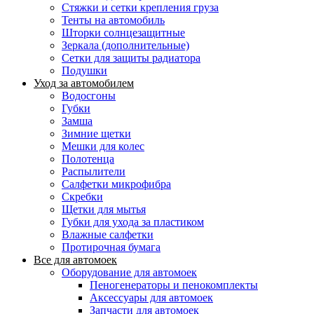
Стяжки и сетки крепления груза
Тенты на автомобиль
Шторки солнцезащитные
Зеркала (дополнительные)
Сетки для защиты радиатора
Подушки
Уход за автомобилем
Водосгоны
Губки
Замша
Зимние щетки
Мешки для колес
Полотенца
Распылители
Салфетки микрофибра
Скребки
Щетки для мытья
Губки для ухода за пластиком
Влажные салфетки
Протирочная бумага
Все для автомоек
Оборудование для автомоек
Пеногенераторы и пенокомплекты
Аксессуары для автомоек
Запчасти для автомоек