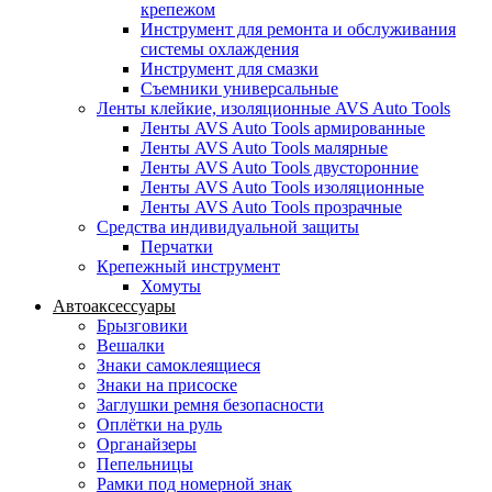
крепежом
Инструмент для ремонта и обслуживания
системы охлаждения
Инструмент для смазки
Съемники универсальные
Ленты клейкие, изоляционные AVS Auto Tools
Ленты AVS Auto Tools армированные
Ленты AVS Auto Tools малярные
Ленты AVS Auto Tools двусторонние
Ленты AVS Auto Tools изоляционные
Ленты AVS Auto Tools прозрачные
Средства индивидуальной защиты
Перчатки
Крепежный инструмент
Хомуты
Автоаксессуары
Брызговики
Вешалки
Знаки самоклеящиеся
Знаки на присоске
Заглушки ремня безопасности
Оплётки на руль
Органайзеры
Пепельницы
Рамки под номерной знак