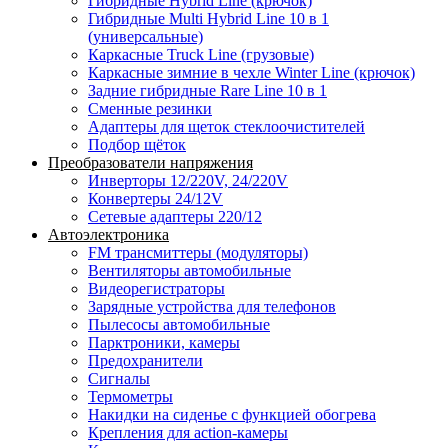
Гибридные Hybrid Line (крючок)
Гибридные Multi Hybrid Line 10 в 1
(универсальные)
Каркасные Truck Line (грузовые)
Каркасные зимние в чехле Winter Line (крючок)
Задние гибридные Rare Line 10 в 1
Сменные резинки
Адаптеры для щеток стеклоочистителей
Подбор щёток
Преобразователи напряжения
Инверторы 12/220V, 24/220V
Конвертеры 24/12V
Сетевые адаптеры 220/12
Автоэлектроника
FM трансмиттеры (модуляторы)
Вентиляторы автомобильные
Видеорегистраторы
Зарядные устройства для телефонов
Пылесосы автомобильные
Парктроники, камеры
Предохранители
Сигналы
Термометры
Накидки на сиденье с функцией обогрева
Крепления для action-камеры