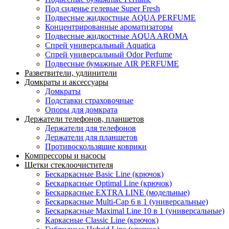
Под сиденье гелевые Super Fresh
Подвесные жидкостные AQUA PERFUME
Концентрированные ароматизаторы
Подвесные жидкостные AQUA AROMA
Спрей универсальный Aquatica
Спрей универсальный Odor Perfume
Подвесные бумажные AIR PERFUME
Разветвители, удлинители
Домкраты и аксессуары
Домкраты
Подставки страховочные
Опоры для домкрата
Держатели телефонов, планшетов
Держатели для телефонов
Держатели для планшетов
Противоскользящие коврики
Компрессоры и насосы
Щетки стеклоочистителя
Бескаркасные Basic Line (крючок)
Бескаркасные Optimal Line (крючок)
Бескаркасные EXTRA LINE (модельные)
Бескаркасные Multi-Cap 6 в 1 (универсальные)
Бескаркасные Maximal Line 10 в 1 (универсальные)
Каркасные Classic Line (крючок)