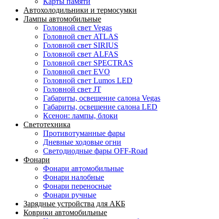
Карты памяти
Автохолодильники и термосумки
Лампы автомобильные
Головной свет Vegas
Головной свет ATLAS
Головной свет SIRIUS
Головной свет ALFAS
Головной свет SPECTRAS
Головной свет EVO
Головной свет Lumos LED
Головной свет JT
Габариты, освещение салона Vegas
Габариты, освещение салона LED
Ксенон: лампы, блоки
Светотехника
Противотуманные фары
Дневные ходовые огни
Светодиодные фары OFF-Road
Фонари
Фонари автомобильные
Фонари налобные
Фонари переносные
Фонари ручные
Зарядные устройства для АКБ
Коврики автомобильные