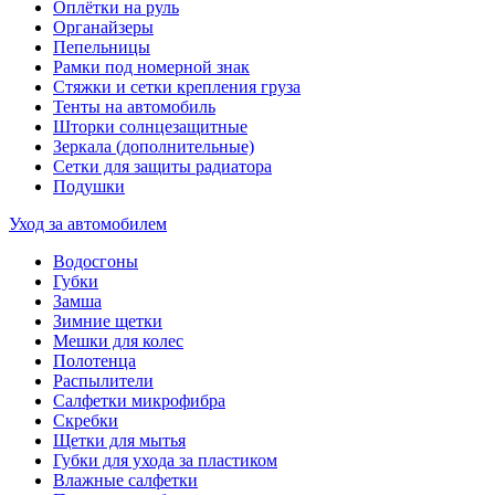
Оплётки на руль
Органайзеры
Пепельницы
Рамки под номерной знак
Стяжки и сетки крепления груза
Тенты на автомобиль
Шторки солнцезащитные
Зеркала (дополнительные)
Сетки для защиты радиатора
Подушки
Уход за автомобилем
Водосгоны
Губки
Замша
Зимние щетки
Мешки для колес
Полотенца
Распылители
Салфетки микрофибра
Скребки
Щетки для мытья
Губки для ухода за пластиком
Влажные салфетки