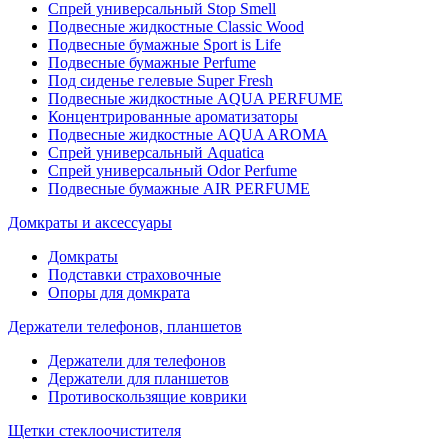
Спрей универсальный Stop Smell
Подвесные жидкостные Classic Wood
Подвесные бумажные Sport is Life
Подвесные бумажные Perfume
Под сиденье гелевые Super Fresh
Подвесные жидкостные AQUA PERFUME
Концентрированные ароматизаторы
Подвесные жидкостные AQUA AROMA
Спрей универсальный Aquatica
Спрей универсальный Odor Perfume
Подвесные бумажные AIR PERFUME
Домкраты и аксессуары
Домкраты
Подставки страховочные
Опоры для домкрата
Держатели телефонов, планшетов
Держатели для телефонов
Держатели для планшетов
Противоскользящие коврики
Щетки стеклоочистителя