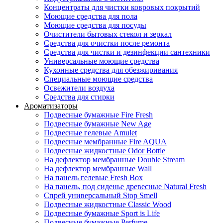
Концентраты для чистки ковровых покрытий
Моющие средства для пола
Моющие средства для посуды
Очистители бытовых стекол и зеркал
Средства для очистки после ремонта
Средства для чистки и дезинфекции сантехники
Универсальные моющие средства
Кухонные средства для обезжиривания
Специальные моющие средства
Освежители воздуха
Средства для стирки
Ароматизаторы
Подвесные бумажные Fire Fresh
Подвесные бумажные New Age
Подвесные гелевые Amulet
Подвесные мембранные Fire AQUA
Подвесные жидкостные Odor Bottle
На дефлектор мембранные Double Stream
На дефлектор мембранные Wall
На панель гелевые Fresh Box
На панель, под сиденье древесные Natural Fresh
Спрей универсальный Stop Smell
Подвесные жидкостные Classic Wood
Подвесные бумажные Sport is Life
Подвесные бумажные Perfume