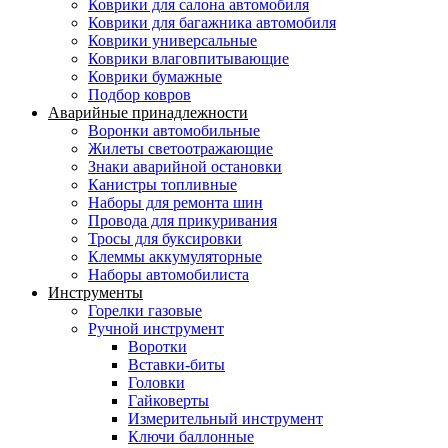
Коврики для салона автомобиля
Коврики для багажника автомобиля
Коврики универсальные
Коврики влаговпитывающие
Коврики бумажные
Подбор ковров
Аварийные принадлежности
Воронки автомобильные
Жилеты светоотражающие
Знаки аварийной остановки
Канистры топливные
Наборы для ремонта шин
Провода для прикуривания
Тросы для буксировки
Клеммы аккумуляторные
Наборы автомобилиста
Инструменты
Горелки газовые
Ручной инструмент
Воротки
Вставки-биты
Головки
Гайковерты
Измерительный инструмент
Ключи баллонные