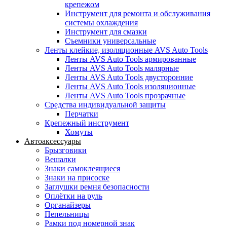
крепежом
Инструмент для ремонта и обслуживания
системы охлаждения
Инструмент для смазки
Съемники универсальные
Ленты клейкие, изоляционные AVS Auto Tools
Ленты AVS Auto Tools армированные
Ленты AVS Auto Tools малярные
Ленты AVS Auto Tools двусторонние
Ленты AVS Auto Tools изоляционные
Ленты AVS Auto Tools прозрачные
Средства индивидуальной защиты
Перчатки
Крепежный инструмент
Хомуты
Автоаксессуары
Брызговики
Вешалки
Знаки самоклеящиеся
Знаки на присоске
Заглушки ремня безопасности
Оплётки на руль
Органайзеры
Пепельницы
Рамки под номерной знак