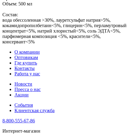
Объем: 500 мл
Состав:
вода обессоленная >30%, лауретсульфат натрия>5%,
кокамидопропилбетаин<5%, глицерин<5%, перламутровый
концентрат<5%, натрий хлористый<5%, соль ЭДТА<5%,
парфюмерная композиция <5%, красители<5%,
консервант<5%
О компании
Оптовикам
Где купить
Контакты
Работа у нас
Новости
Пресса о нас
Акции
События
Клиентская служба
8-800-555-67-86
Интернет-магазин