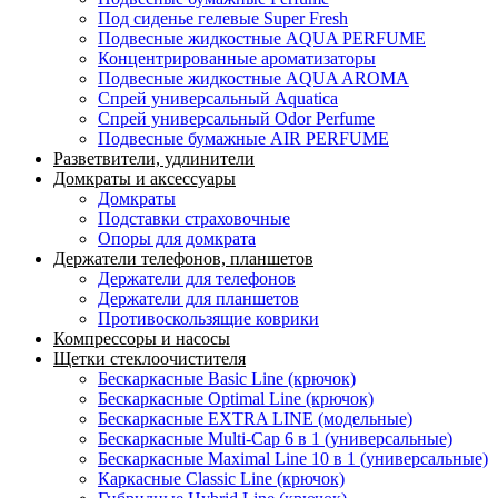
Под сиденье гелевые Super Fresh
Подвесные жидкостные AQUA PERFUME
Концентрированные ароматизаторы
Подвесные жидкостные AQUA AROMA
Спрей универсальный Aquatica
Спрей универсальный Odor Perfume
Подвесные бумажные AIR PERFUME
Разветвители, удлинители
Домкраты и аксессуары
Домкраты
Подставки страховочные
Опоры для домкрата
Держатели телефонов, планшетов
Держатели для телефонов
Держатели для планшетов
Противоскользящие коврики
Компрессоры и насосы
Щетки стеклоочистителя
Бескаркасные Basic Line (крючок)
Бескаркасные Optimal Line (крючок)
Бескаркасные EXTRA LINE (модельные)
Бескаркасные Multi-Cap 6 в 1 (универсальные)
Бескаркасные Maximal Line 10 в 1 (универсальные)
Каркасные Classic Line (крючок)