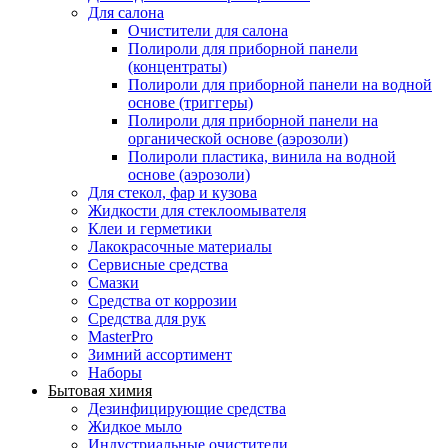
Для салона
Очистители для салона
Полироли для приборной панели
(концентраты)
Полироли для приборной панели на водной
основе (триггеры)
Полироли для приборной панели на
органической основе (аэрозоли)
Полироли пластика, винила на водной
основе (аэрозоли)
Для стекол, фар и кузова
Жидкости для стеклоомывателя
Клеи и герметики
Лакокрасочные материалы
Сервисные средства
Смазки
Средства от коррозии
Средства для рук
MasterPro
Зимний ассортимент
Наборы
Бытовая химия
Дезинфицирующие средства
Жидкое мыло
Индустриальные очистители