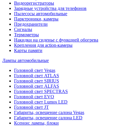
Видеорегистраторы
Зарядные устройства для телефонов
Пылесосы автомобильные
Парктроники, камеры
Предохранители
Сигналы
Термометры
Накидки на сиденье с функцией обогрева
Крепления для action-камеры
Карты памяти
Лампы автомобильные
Головной свет Vegas
Головной свет ATLAS
Головной свет SIRIUS
Головной свет ALFAS
Головной свет SPECTRAS
Головной свет EVO
Головной свет Lumos LED
Головной свет JT
Габариты, освещение салона Vegas
Габариты, освещение салона LED
Ксенон: лампы, блоки