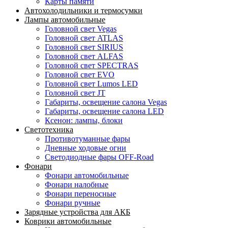
Карты памяти
Автохолодильники и термосумки
Лампы автомобильные
Головной свет Vegas
Головной свет ATLAS
Головной свет SIRIUS
Головной свет ALFAS
Головной свет SPECTRAS
Головной свет EVO
Головной свет Lumos LED
Головной свет JT
Габариты, освещение салона Vegas
Габариты, освещение салона LED
Ксенон: лампы, блоки
Светотехника
Противотуманные фары
Дневные ходовые огни
Светодиодные фары OFF-Road
Фонари
Фонари автомобильные
Фонари налобные
Фонари переносные
Фонари ручные
Зарядные устройства для АКБ
Коврики автомобильные