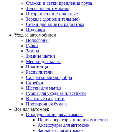
Стяжки и сетки крепления груза
Тенты на автомобиль
Шторки солнцезащитные
Зеркала (дополнительные)
Сетки для защиты радиатора
Подушки
Уход за автомобилем
Водосгоны
Губки
Замша
Зимние щетки
Мешки для колес
Полотенца
Распылители
Салфетки микрофибра
Скребки
Щетки для мытья
Губки для ухода за пластиком
Влажные салфетки
Протирочная бумага
Все для автомоек
Оборудование для автомоек
Пеногенераторы и пенокомплекты
Аксессуары для автомоек
Запчасти для автомоек