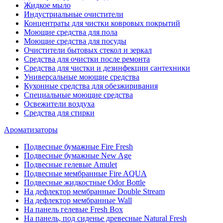
Жидкое мыло
Индустриальные очистители
Концентраты для чистки ковровых покрытий
Моющие средства для пола
Моющие средства для посуды
Очистители бытовых стекол и зеркал
Средства для очистки после ремонта
Средства для чистки и дезинфекции сантехники
Универсальные моющие средства
Кухонные средства для обезжиривания
Специальные моющие средства
Освежители воздуха
Средства для стирки
Ароматизаторы
Подвесные бумажные Fire Fresh
Подвесные бумажные New Age
Подвесные гелевые Amulet
Подвесные мембранные Fire AQUA
Подвесные жидкостные Odor Bottle
На дефлектор мембранные Double Stream
На дефлектор мембранные Wall
На панель гелевые Fresh Box
На панель, под сиденье древесные Natural Fresh