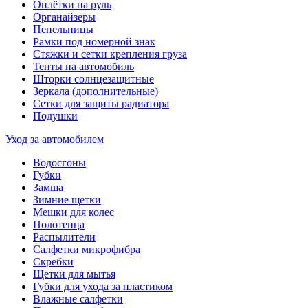
Оплётки на руль
Органайзеры
Пепельницы
Рамки под номерной знак
Стяжки и сетки крепления груза
Тенты на автомобиль
Шторки солнцезащитные
Зеркала (дополнительные)
Сетки для защиты радиатора
Подушки
Уход за автомобилем
Водосгоны
Губки
Замша
Зимние щетки
Мешки для колес
Полотенца
Распылители
Салфетки микрофибра
Скребки
Щетки для мытья
Губки для ухода за пластиком
Влажные салфетки