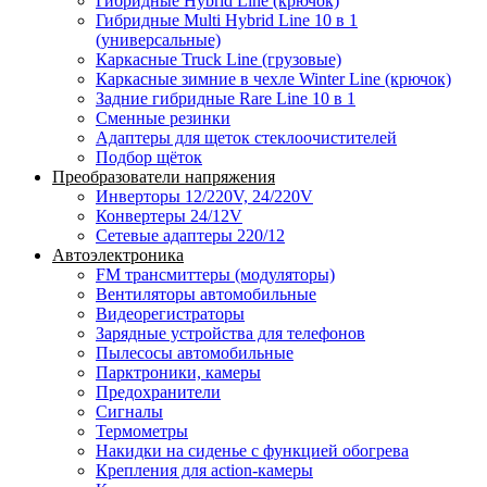
Гибридные Hybrid Line (крючок)
Гибридные Multi Hybrid Line 10 в 1
(универсальные)
Каркасные Truck Line (грузовые)
Каркасные зимние в чехле Winter Line (крючок)
Задние гибридные Rare Line 10 в 1
Сменные резинки
Адаптеры для щеток стеклоочистителей
Подбор щёток
Преобразователи напряжения
Инверторы 12/220V, 24/220V
Конвертеры 24/12V
Сетевые адаптеры 220/12
Автоэлектроника
FM трансмиттеры (модуляторы)
Вентиляторы автомобильные
Видеорегистраторы
Зарядные устройства для телефонов
Пылесосы автомобильные
Парктроники, камеры
Предохранители
Сигналы
Термометры
Накидки на сиденье с функцией обогрева
Крепления для action-камеры