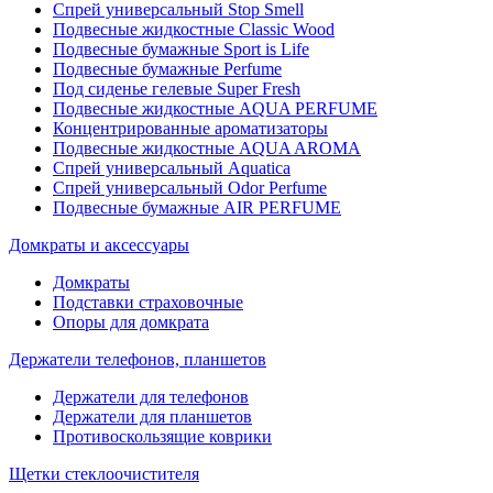
Спрей универсальный Stop Smell
Подвесные жидкостные Classic Wood
Подвесные бумажные Sport is Life
Подвесные бумажные Perfume
Под сиденье гелевые Super Fresh
Подвесные жидкостные AQUA PERFUME
Концентрированные ароматизаторы
Подвесные жидкостные AQUA AROMA
Спрей универсальный Aquatica
Спрей универсальный Odor Perfume
Подвесные бумажные AIR PERFUME
Домкраты и аксессуары
Домкраты
Подставки страховочные
Опоры для домкрата
Держатели телефонов, планшетов
Держатели для телефонов
Держатели для планшетов
Противоскользящие коврики
Щетки стеклоочистителя