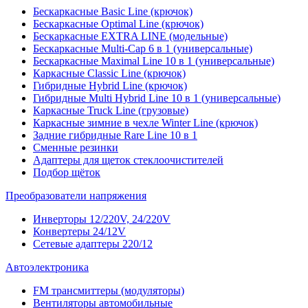
Бескаркасные Basic Line (крючок)
Бескаркасные Optimal Line (крючок)
Бескаркасные EXTRA LINE (модельные)
Бескаркасные Multi-Cap 6 в 1 (универсальные)
Бескаркасные Maximal Line 10 в 1 (универсальные)
Каркасные Classic Line (крючок)
Гибридные Hybrid Line (крючок)
Гибридные Multi Hybrid Line 10 в 1 (универсальные)
Каркасные Truck Line (грузовые)
Каркасные зимние в чехле Winter Line (крючок)
Задние гибридные Rare Line 10 в 1
Сменные резинки
Адаптеры для щеток стеклоочистителей
Подбор щёток
Преобразователи напряжения
Инверторы 12/220V, 24/220V
Конвертеры 24/12V
Сетевые адаптеры 220/12
Автоэлектроника
FM трансмиттеры (модуляторы)
Вентиляторы автомобильные