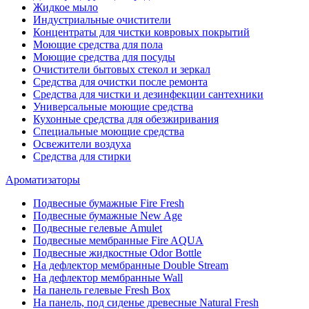
Жидкое мыло
Индустриальные очистители
Концентраты для чистки ковровых покрытий
Моющие средства для пола
Моющие средства для посуды
Очистители бытовых стекол и зеркал
Средства для очистки после ремонта
Средства для чистки и дезинфекции сантехники
Универсальные моющие средства
Кухонные средства для обезжиривания
Специальные моющие средства
Освежители воздуха
Средства для стирки
Ароматизаторы
Подвесные бумажные Fire Fresh
Подвесные бумажные New Age
Подвесные гелевые Amulet
Подвесные мембранные Fire AQUA
Подвесные жидкостные Odor Bottle
На дефлектор мембранные Double Stream
На дефлектор мембранные Wall
На панель гелевые Fresh Box
На панель, под сиденье древесные Natural Fresh