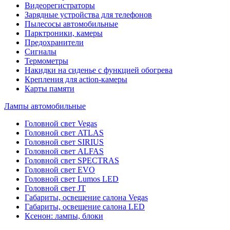
Видеорегистраторы
Зарядные устройства для телефонов
Пылесосы автомобильные
Парктроники, камеры
Предохранители
Сигналы
Термометры
Накидки на сиденье с функцией обогрева
Крепления для action-камеры
Карты памяти
Лампы автомобильные
Головной свет Vegas
Головной свет ATLAS
Головной свет SIRIUS
Головной свет ALFAS
Головной свет SPECTRAS
Головной свет EVO
Головной свет Lumos LED
Головной свет JT
Габариты, освещение салона Vegas
Габариты, освещение салона LED
Ксенон: лампы, блоки