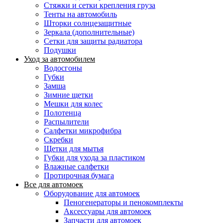
Стяжки и сетки крепления груза
Тенты на автомобиль
Шторки солнцезащитные
Зеркала (дополнительные)
Сетки для защиты радиатора
Подушки
Уход за автомобилем
Водосгоны
Губки
Замша
Зимние щетки
Мешки для колес
Полотенца
Распылители
Салфетки микрофибра
Скребки
Щетки для мытья
Губки для ухода за пластиком
Влажные салфетки
Протирочная бумага
Все для автомоек
Оборудование для автомоек
Пеногенераторы и пенокомплекты
Аксессуары для автомоек
Запчасти для автомоек