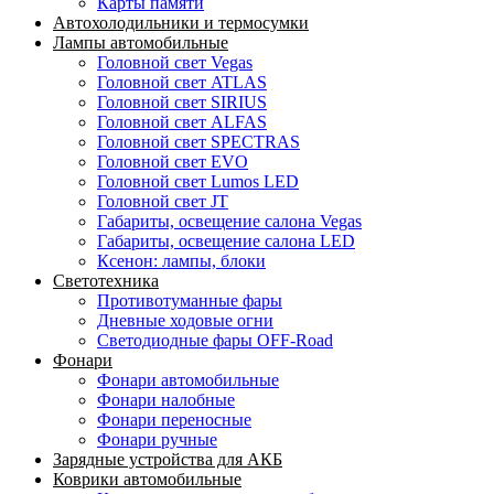
Карты памяти
Автохолодильники и термосумки
Лампы автомобильные
Головной свет Vegas
Головной свет ATLAS
Головной свет SIRIUS
Головной свет ALFAS
Головной свет SPECTRAS
Головной свет EVO
Головной свет Lumos LED
Головной свет JT
Габариты, освещение салона Vegas
Габариты, освещение салона LED
Ксенон: лампы, блоки
Светотехника
Противотуманные фары
Дневные ходовые огни
Светодиодные фары OFF-Road
Фонари
Фонари автомобильные
Фонари налобные
Фонари переносные
Фонари ручные
Зарядные устройства для АКБ
Коврики автомобильные