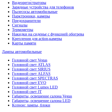
Видеорегистраторы
Зарядные устройства для телефонов
Пылесосы автомобильные
Парктроники, камеры
Предохранители
Сигналы
Термометры
Накидки на сиденье с функцией обогрева
Крепления для action-камеры
Карты памяти
Лампы автомобильные
Головной свет Vegas
Головной свет ATLAS
Головной свет SIRIUS
Головной свет ALFAS
Головной свет SPECTRAS
Головной свет EVO
Головной свет Lumos LED
Головной свет JT
Габариты, освещение салона Vegas
Габариты, освещение салона LED
Ксенон: лампы, блоки