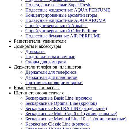
Под сиденье гелевые Super Fresh
Подвесные жидкостные AQUA PERFUME
Концентрированные ароматизаторы
Подвесные жидкостные AQUA AROMA
Спрей универсальный Aquatica
Спрей универсальный Odor Perfume
Подвесные бумажные AIR PERFUME
Разветвители, удлинители
Домкраты и аксессуары
Домкраты
Подставки страховочные
Опоры для домкрата
Держатели телефонов, планшетов
Держатели для телефонов
Держатели для планшетов
Противоскользящие коврики
Компрессоры и насосы
Щетки стеклоочистителя
Бескаркасные Basic Line (крючок)
Бескаркасные Optimal Line (крючок)
Бескаркасные EXTRA LINE (модельные)
Бескаркасные Multi-Cap 6 в 1 (универсальные)
Бескаркасные Maximal Line 10 в 1 (универсальные)
Каркасные Classic Line (крючок)