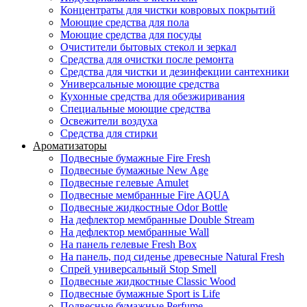
Концентраты для чистки ковровых покрытий
Моющие средства для пола
Моющие средства для посуды
Очистители бытовых стекол и зеркал
Средства для очистки после ремонта
Средства для чистки и дезинфекции сантехники
Универсальные моющие средства
Кухонные средства для обезжиривания
Специальные моющие средства
Освежители воздуха
Средства для стирки
Ароматизаторы
Подвесные бумажные Fire Fresh
Подвесные бумажные New Age
Подвесные гелевые Amulet
Подвесные мембранные Fire AQUA
Подвесные жидкостные Odor Bottle
На дефлектор мембранные Double Stream
На дефлектор мембранные Wall
На панель гелевые Fresh Box
На панель, под сиденье древесные Natural Fresh
Спрей универсальный Stop Smell
Подвесные жидкостные Classic Wood
Подвесные бумажные Sport is Life
Подвесные бумажные Perfume