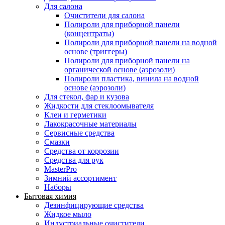
Для салона
Очистители для салона
Полироли для приборной панели
(концентраты)
Полироли для приборной панели на водной
основе (триггеры)
Полироли для приборной панели на
органической основе (аэрозоли)
Полироли пластика, винила на водной
основе (аэрозоли)
Для стекол, фар и кузова
Жидкости для стеклоомывателя
Клеи и герметики
Лакокрасочные материалы
Сервисные средства
Смазки
Средства от коррозии
Средства для рук
MasterPro
Зимний ассортимент
Наборы
Бытовая химия
Дезинфицирующие средства
Жидкое мыло
Индустриальные очистители