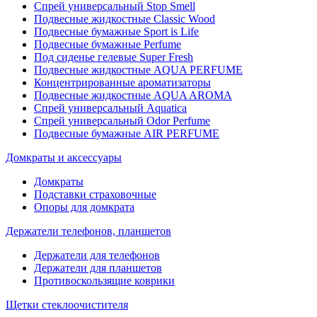
Спрей универсальный Stop Smell
Подвесные жидкостные Classic Wood
Подвесные бумажные Sport is Life
Подвесные бумажные Perfume
Под сиденье гелевые Super Fresh
Подвесные жидкостные AQUA PERFUME
Концентрированные ароматизаторы
Подвесные жидкостные AQUA AROMA
Спрей универсальный Aquatica
Спрей универсальный Odor Perfume
Подвесные бумажные AIR PERFUME
Домкраты и аксессуары
Домкраты
Подставки страховочные
Опоры для домкрата
Держатели телефонов, планшетов
Держатели для телефонов
Держатели для планшетов
Противоскользящие коврики
Щетки стеклоочистителя