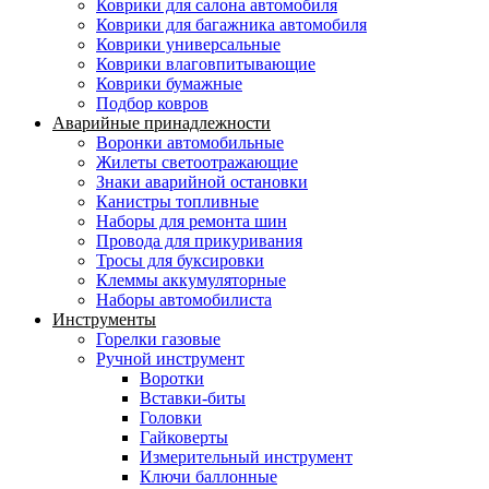
Коврики для салона автомобиля
Коврики для багажника автомобиля
Коврики универсальные
Коврики влаговпитывающие
Коврики бумажные
Подбор ковров
Аварийные принадлежности
Воронки автомобильные
Жилеты светоотражающие
Знаки аварийной остановки
Канистры топливные
Наборы для ремонта шин
Провода для прикуривания
Тросы для буксировки
Клеммы аккумуляторные
Наборы автомобилиста
Инструменты
Горелки газовые
Ручной инструмент
Воротки
Вставки-биты
Головки
Гайковерты
Измерительный инструмент
Ключи баллонные