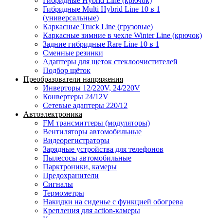
Гибридные Hybrid Line (крючок)
Гибридные Multi Hybrid Line 10 в 1
(универсальные)
Каркасные Truck Line (грузовые)
Каркасные зимние в чехле Winter Line (крючок)
Задние гибридные Rare Line 10 в 1
Сменные резинки
Адаптеры для щеток стеклоочистителей
Подбор щёток
Преобразователи напряжения
Инверторы 12/220V, 24/220V
Конвертеры 24/12V
Сетевые адаптеры 220/12
Автоэлектроника
FM трансмиттеры (модуляторы)
Вентиляторы автомобильные
Видеорегистраторы
Зарядные устройства для телефонов
Пылесосы автомобильные
Парктроники, камеры
Предохранители
Сигналы
Термометры
Накидки на сиденье с функцией обогрева
Крепления для action-камеры