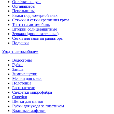
Оплётки на руль
Органайзеры
Пепельницы
Рамки под номерной знак
Стяжки и сетки крепления груза
Тенты на автомобиль
Шторки солнцезащитные
Зеркала (дополнительные)
Сетки для защиты радиатора
Подушки
Уход за автомобилем
Водосгоны
Губки
Замша
Зимние щетки
Мешки для колес
Полотенца
Распылители
Салфетки микрофибра
Скребки
Щетки для мытья
Губки для ухода за пластиком
Влажные салфетки