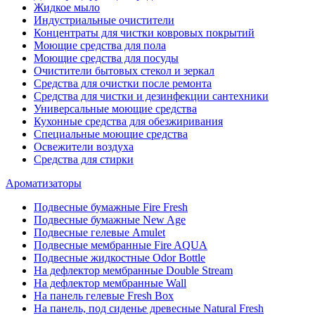
Жидкое мыло
Индустриальные очистители
Концентраты для чистки ковровых покрытий
Моющие средства для пола
Моющие средства для посуды
Очистители бытовых стекол и зеркал
Средства для очистки после ремонта
Средства для чистки и дезинфекции сантехники
Универсальные моющие средства
Кухонные средства для обезжиривания
Специальные моющие средства
Освежители воздуха
Средства для стирки
Ароматизаторы
Подвесные бумажные Fire Fresh
Подвесные бумажные New Age
Подвесные гелевые Amulet
Подвесные мембранные Fire AQUA
Подвесные жидкостные Odor Bottle
На дефлектор мембранные Double Stream
На дефлектор мембранные Wall
На панель гелевые Fresh Box
На панель, под сиденье древесные Natural Fresh