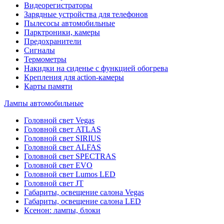
Видеорегистраторы
Зарядные устройства для телефонов
Пылесосы автомобильные
Парктроники, камеры
Предохранители
Сигналы
Термометры
Накидки на сиденье с функцией обогрева
Крепления для action-камеры
Карты памяти
Лампы автомобильные
Головной свет Vegas
Головной свет ATLAS
Головной свет SIRIUS
Головной свет ALFAS
Головной свет SPECTRAS
Головной свет EVO
Головной свет Lumos LED
Головной свет JT
Габариты, освещение салона Vegas
Габариты, освещение салона LED
Ксенон: лампы, блоки