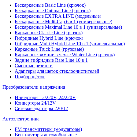
Бескаркасные Basic Line (крючок)
Бескаркасные Optimal Line (крючок)
Бескаркасные EXTRA LINE (модельные)
Бескаркасные Multi-Cap 6 в 1 (универсальные)
Бескаркасные Maximal Line 10 в 1 (универсальные)
Каркасные Classic Line (крючок)
Гибридные Hybrid Line (крючок)
Гибридные Multi Hybrid Line 10 в 1 (универсальные)
Каркасные Truck Line (грузовые)
Каркасные зимние в чехле Winter Line (крючок)
Задние гибридные Rare Line 10 в 1
Сменные резинки
Адаптеры для щеток стеклоочистителей
Подбор щёток
Преобразователи напряжения
Инверторы 12/220V, 24/220V
Конвертеры 24/12V
Сетевые адаптеры 220/12
Автоэлектроника
FM трансмиттеры (модуляторы)
Вентиляторы автомобильные