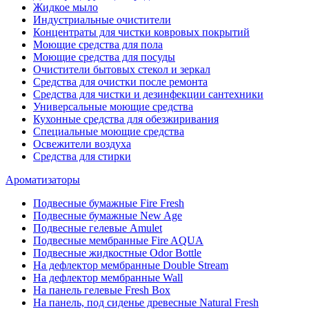
Жидкое мыло
Индустриальные очистители
Концентраты для чистки ковровых покрытий
Моющие средства для пола
Моющие средства для посуды
Очистители бытовых стекол и зеркал
Средства для очистки после ремонта
Средства для чистки и дезинфекции сантехники
Универсальные моющие средства
Кухонные средства для обезжиривания
Специальные моющие средства
Освежители воздуха
Средства для стирки
Ароматизаторы
Подвесные бумажные Fire Fresh
Подвесные бумажные New Age
Подвесные гелевые Amulet
Подвесные мембранные Fire AQUA
Подвесные жидкостные Odor Bottle
На дефлектор мембранные Double Stream
На дефлектор мембранные Wall
На панель гелевые Fresh Box
На панель, под сиденье древесные Natural Fresh