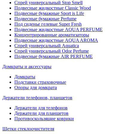
Спрей универсальный Stop Smell
Подвесные жидкостные Classic Wood
Подвесные бумажные Sport is Life
Подвесные бумажные Perfume
Под сиденье гелевые Super Fresh
Подвесные жидкостные AQUA PERFUME
Концентрированные ароматизаторы
Подвесные жидкостные AQUA AROMA
Спрей универсальный Aquatica
Спрей универсальный Odor Perfume
Подвесные бумажные AIR PERFUME
Домкраты и аксессуары
Домкраты
Подставки страховочные
Опоры для домкрата
Держатели телефонов, планшетов
Держатели для телефонов
Держатели для планшетов
Противоскользящие коврики
Щетки стеклоочистителя