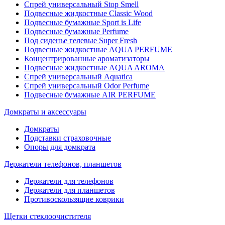
Спрей универсальный Stop Smell
Подвесные жидкостные Classic Wood
Подвесные бумажные Sport is Life
Подвесные бумажные Perfume
Под сиденье гелевые Super Fresh
Подвесные жидкостные AQUA PERFUME
Концентрированные ароматизаторы
Подвесные жидкостные AQUA AROMA
Спрей универсальный Aquatica
Спрей универсальный Odor Perfume
Подвесные бумажные AIR PERFUME
Домкраты и аксессуары
Домкраты
Подставки страховочные
Опоры для домкрата
Держатели телефонов, планшетов
Держатели для телефонов
Держатели для планшетов
Противоскользящие коврики
Щетки стеклоочистителя