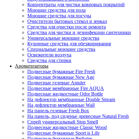
Концентраты для чистки ковровых покрытий
Моющие средства для пола
Моющие средства для посуды
Очистители бытовых стекол и зеркал
Средства для очистки после ремонта
Средства для чистки и дезинфекции сантехники
Универсальные моющие средства
Кухонные средства для обезжиривания
Специальные моющие средства
Освежители воздуха
Средства для стирки
Ароматизаторы
Подвесные бумажные Fire Fresh
Подвесные бумажные New Age
Подвесные гелевые Amulet
Подвесные мембранные Fire AQUA
Подвесные жидкостные Odor Bottle
На дефлектор мембранные Double Stream
На дефлектор мембранные Wall
На панель гелевые Fresh Box
На панель, под сиденье древесные Natural Fresh
Спрей универсальный Stop Smell
Подвесные жидкостные Classic Wood
Подвесные бумажные Sport is Life
Подвесные бумажные Perfume