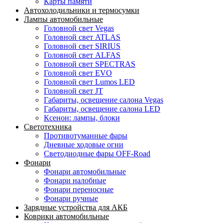
Карты памяти
Автохолодильники и термосумки
Лампы автомобильные
Головной свет Vegas
Головной свет ATLAS
Головной свет SIRIUS
Головной свет ALFAS
Головной свет SPECTRAS
Головной свет EVO
Головной свет Lumos LED
Головной свет JT
Габариты, освещение салона Vegas
Габариты, освещение салона LED
Ксенон: лампы, блоки
Светотехника
Противотуманные фары
Дневные ходовые огни
Светодиодные фары OFF-Road
Фонари
Фонари автомобильные
Фонари налобные
Фонари переносные
Фонари ручные
Зарядные устройства для АКБ
Коврики автомобильные