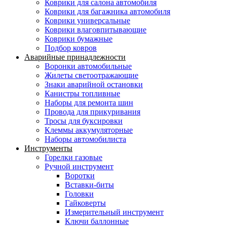
Коврики для салона автомобиля
Коврики для багажника автомобиля
Коврики универсальные
Коврики влаговпитывающие
Коврики бумажные
Подбор ковров
Аварийные принадлежности
Воронки автомобильные
Жилеты светоотражающие
Знаки аварийной остановки
Канистры топливные
Наборы для ремонта шин
Провода для прикуривания
Тросы для буксировки
Клеммы аккумуляторные
Наборы автомобилиста
Инструменты
Горелки газовые
Ручной инструмент
Воротки
Вставки-биты
Головки
Гайковерты
Измерительный инструмент
Ключи баллонные