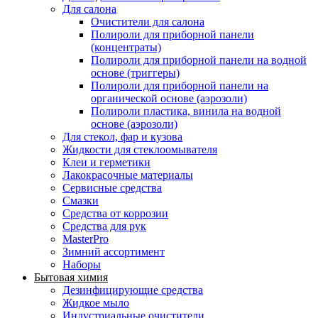
Для салона
Очистители для салона
Полироли для приборной панели
(концентраты)
Полироли для приборной панели на водной
основе (триггеры)
Полироли для приборной панели на
органической основе (аэрозоли)
Полироли пластика, винила на водной
основе (аэрозоли)
Для стекол, фар и кузова
Жидкости для стеклоомывателя
Клеи и герметики
Лакокрасочные материалы
Сервисные средства
Смазки
Средства от коррозии
Средства для рук
MasterPro
Зимний ассортимент
Наборы
Бытовая химия
Дезинфицирующие средства
Жидкое мыло
Индустриальные очистители