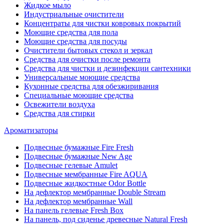
Жидкое мыло
Индустриальные очистители
Концентраты для чистки ковровых покрытий
Моющие средства для пола
Моющие средства для посуды
Очистители бытовых стекол и зеркал
Средства для очистки после ремонта
Средства для чистки и дезинфекции сантехники
Универсальные моющие средства
Кухонные средства для обезжиривания
Специальные моющие средства
Освежители воздуха
Средства для стирки
Ароматизаторы
Подвесные бумажные Fire Fresh
Подвесные бумажные New Age
Подвесные гелевые Amulet
Подвесные мембранные Fire AQUA
Подвесные жидкостные Odor Bottle
На дефлектор мембранные Double Stream
На дефлектор мембранные Wall
На панель гелевые Fresh Box
На панель, под сиденье древесные Natural Fresh