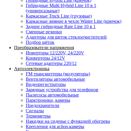
Гибридные Hybrid Line (крючок)
Гибридные Multi Hybrid Line 10 в 1
(универсальные)
Каркасные Truck Line (грузовые)
Каркасные зимние в чехле Winter Line (крючок)
Задние гибридные Rare Line 10 в 1
Сменные резинки
Адаптеры для щеток стеклоочистителей
Подбор щёток
Преобразователи напряжения
Инверторы 12/220V, 24/220V
Конвертеры 24/12V
Сетевые адаптеры 220/12
Автоэлектроника
FM трансмиттеры (модуляторы)
Вентиляторы автомобильные
Видеорегистраторы
Зарядные устройства для телефонов
Пылесосы автомобильные
Парктроники, камеры
Предохранители
Сигналы
Термометры
Накидки на сиденье с функцией обогрева
Крепления для action-камеры