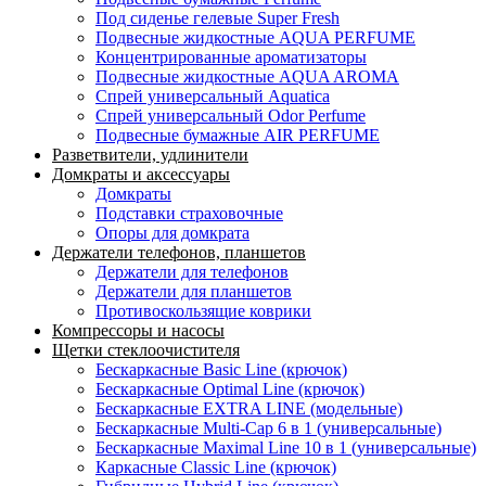
Под сиденье гелевые Super Fresh
Подвесные жидкостные AQUA PERFUME
Концентрированные ароматизаторы
Подвесные жидкостные AQUA AROMA
Спрей универсальный Aquatica
Спрей универсальный Odor Perfume
Подвесные бумажные AIR PERFUME
Разветвители, удлинители
Домкраты и аксессуары
Домкраты
Подставки страховочные
Опоры для домкрата
Держатели телефонов, планшетов
Держатели для телефонов
Держатели для планшетов
Противоскользящие коврики
Компрессоры и насосы
Щетки стеклоочистителя
Бескаркасные Basic Line (крючок)
Бескаркасные Optimal Line (крючок)
Бескаркасные EXTRA LINE (модельные)
Бескаркасные Multi-Cap 6 в 1 (универсальные)
Бескаркасные Maximal Line 10 в 1 (универсальные)
Каркасные Classic Line (крючок)