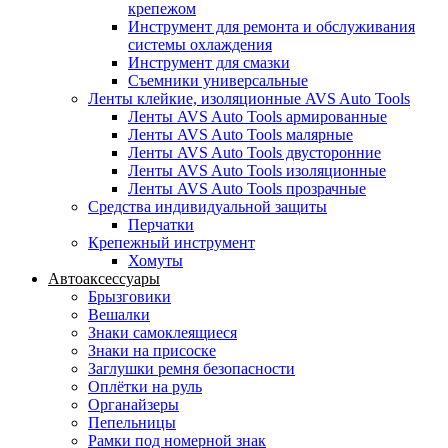
крепежом
Инструмент для ремонта и обслуживания
системы охлаждения
Инструмент для смазки
Съемники универсальные
Ленты клейкие, изоляционные AVS Auto Tools
Ленты AVS Auto Tools армированные
Ленты AVS Auto Tools малярные
Ленты AVS Auto Tools двусторонние
Ленты AVS Auto Tools изоляционные
Ленты AVS Auto Tools прозрачные
Средства индивидуальной защиты
Перчатки
Крепежный инструмент
Хомуты
Автоаксессуары
Брызговики
Вешалки
Знаки самоклеящиеся
Знаки на присоске
Заглушки ремня безопасности
Оплётки на руль
Органайзеры
Пепельницы
Рамки под номерной знак