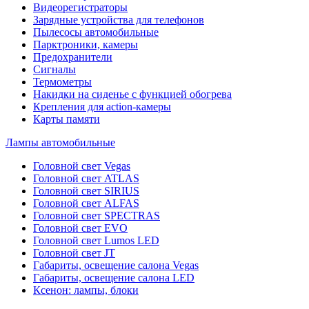
Видеорегистраторы
Зарядные устройства для телефонов
Пылесосы автомобильные
Парктроники, камеры
Предохранители
Сигналы
Термометры
Накидки на сиденье с функцией обогрева
Крепления для action-камеры
Карты памяти
Лампы автомобильные
Головной свет Vegas
Головной свет ATLAS
Головной свет SIRIUS
Головной свет ALFAS
Головной свет SPECTRAS
Головной свет EVO
Головной свет Lumos LED
Головной свет JT
Габариты, освещение салона Vegas
Габариты, освещение салона LED
Ксенон: лампы, блоки