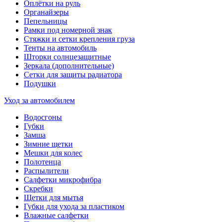
Оплётки на руль
Органайзеры
Пепельницы
Рамки под номерной знак
Стяжки и сетки крепления груза
Тенты на автомобиль
Шторки солнцезащитные
Зеркала (дополнительные)
Сетки для защиты радиатора
Подушки
Уход за автомобилем
Водосгоны
Губки
Замша
Зимние щетки
Мешки для колес
Полотенца
Распылители
Салфетки микрофибра
Скребки
Щетки для мытья
Губки для ухода за пластиком
Влажные салфетки