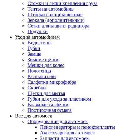
Стяжки и сетки крепления груза
Тенты на автомобиль
Шторки солнцезащитные
Зеркала (дополнительные)
Сетки для защиты радиатора
Подушки
Уход за автомобилем
Водосгоны
Губки
Замша
Зимние щетки
Мешки для колес
Полотенца
Распылители
Салфетки микрофибра
Скребки
Щетки для мытья
Губки для ухода за пластиком
Влажные салфетки
Протирочная бумага
Все для автомоек
Оборудование для автомоек
Пеногенераторы и пенокомплекты
Аксессуары для автомоек
Запчасти для автомоек