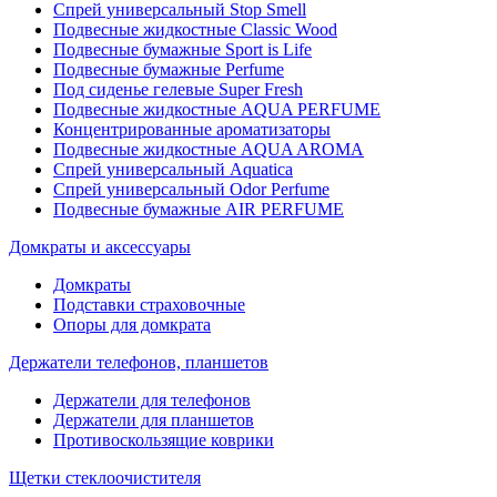
Спрей универсальный Stop Smell
Подвесные жидкостные Classic Wood
Подвесные бумажные Sport is Life
Подвесные бумажные Perfume
Под сиденье гелевые Super Fresh
Подвесные жидкостные AQUA PERFUME
Концентрированные ароматизаторы
Подвесные жидкостные AQUA AROMA
Спрей универсальный Aquatica
Спрей универсальный Odor Perfume
Подвесные бумажные AIR PERFUME
Домкраты и аксессуары
Домкраты
Подставки страховочные
Опоры для домкрата
Держатели телефонов, планшетов
Держатели для телефонов
Держатели для планшетов
Противоскользящие коврики
Щетки стеклоочистителя