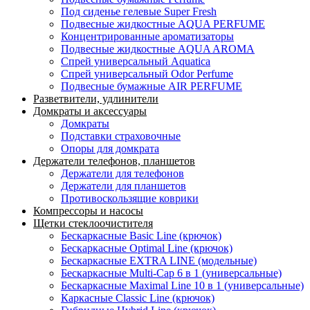
Под сиденье гелевые Super Fresh
Подвесные жидкостные AQUA PERFUME
Концентрированные ароматизаторы
Подвесные жидкостные AQUA AROMA
Спрей универсальный Aquatica
Спрей универсальный Odor Perfume
Подвесные бумажные AIR PERFUME
Разветвители, удлинители
Домкраты и аксессуары
Домкраты
Подставки страховочные
Опоры для домкрата
Держатели телефонов, планшетов
Держатели для телефонов
Держатели для планшетов
Противоскользящие коврики
Компрессоры и насосы
Щетки стеклоочистителя
Бескаркасные Basic Line (крючок)
Бескаркасные Optimal Line (крючок)
Бескаркасные EXTRA LINE (модельные)
Бескаркасные Multi-Cap 6 в 1 (универсальные)
Бескаркасные Maximal Line 10 в 1 (универсальные)
Каркасные Classic Line (крючок)