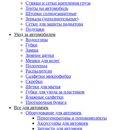
Стяжки и сетки крепления груза
Тенты на автомобиль
Шторки солнцезащитные
Зеркала (дополнительные)
Сетки для защиты радиатора
Подушки
Уход за автомобилем
Водосгоны
Губки
Замша
Зимние щетки
Мешки для колес
Полотенца
Распылители
Салфетки микрофибра
Скребки
Щетки для мытья
Губки для ухода за пластиком
Влажные салфетки
Протирочная бумага
Все для автомоек
Оборудование для автомоек
Пеногенераторы и пенокомплекты
Аксессуары для автомоек
Запчасти для автомоек