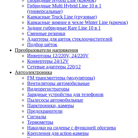
Гибридные Hybrid Line (крючок)
Гибридные Multi Hybrid Line 10 в 1
(универсальные)
Каркасные Truck Line (грузовые)
Каркасные зимние в чехле Winter Line (крючок)
Задние гибридные Rare Line 10 в 1
Сменные резинки
Адаптеры для щеток стеклоочистителей
Подбор щёток
Преобразователи напряжения
Инверторы 12/220V, 24/220V
Конвертеры 24/12V
Сетевые адаптеры 220/12
Автоэлектроника
FM трансмиттеры (модуляторы)
Вентиляторы автомобильные
Видеорегистраторы
Зарядные устройства для телефонов
Пылесосы автомобильные
Парктроники, камеры
Предохранители
Сигналы
Термометры
Накидки на сиденье с функцией обогрева
Крепления для action-камеры