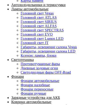
Карты памяти
Автохолодильники и термосумки
Лампы автомобильные
Головной свет Vegas
Головной свет ATLAS
Головной свет SIRIUS
Головной свет ALFAS
Головной свет SPECTRAS
Головной свет EVO
Головной свет Lumos LED
Головной свет JT
Габариты, освещение салона Vegas
Габариты, освещение салона LED
Ксенон: лампы, блоки
Светотехника
Противотуманные фары
Дневные ходовые огни
Светодиодные фары OFF-Road
Фонари
Фонари автомобильные
Фонари налобные
Фонари переносные
Фонари ручные
Зарядные устройства для АКБ
Коврики автомобильные