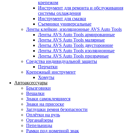
крепежом
Инструмент для ремонта и обслуживания
системы охлаждения
Инструмент для смазки
Съемники универсальные
Ленты клейкие, изоляционные AVS Auto Tools
Ленты AVS Auto Tools армированные
Ленты AVS Auto Tools малярные
Ленты AVS Auto Tools двусторонние
Ленты AVS Auto Tools изоляционные
Ленты AVS Auto Tools прозрачные
Средства индивидуальной защиты
Перчатки
Крепежный инструмент
Хомуты
Автоаксессуары
Брызговики
Вешалки
Знаки самоклеящиеся
Знаки на присоске
Заглушки ремня безопасности
Оплётки на руль
Органайзеры
Пепельницы
Рамки под номерной знак