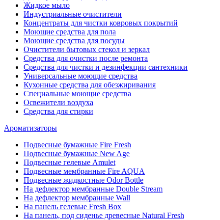
Жидкое мыло
Индустриальные очистители
Концентраты для чистки ковровых покрытий
Моющие средства для пола
Моющие средства для посуды
Очистители бытовых стекол и зеркал
Средства для очистки после ремонта
Средства для чистки и дезинфекции сантехники
Универсальные моющие средства
Кухонные средства для обезжиривания
Специальные моющие средства
Освежители воздуха
Средства для стирки
Ароматизаторы
Подвесные бумажные Fire Fresh
Подвесные бумажные New Age
Подвесные гелевые Amulet
Подвесные мембранные Fire AQUA
Подвесные жидкостные Odor Bottle
На дефлектор мембранные Double Stream
На дефлектор мембранные Wall
На панель гелевые Fresh Box
На панель, под сиденье древесные Natural Fresh