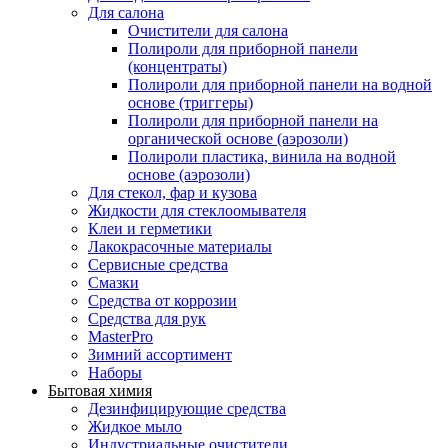
Для салона
Очистители для салона
Полироли для приборной панели
(концентраты)
Полироли для приборной панели на водной
основе (триггеры)
Полироли для приборной панели на
органической основе (аэрозоли)
Полироли пластика, винила на водной
основе (аэрозоли)
Для стекол, фар и кузова
Жидкости для стеклоомывателя
Клеи и герметики
Лакокрасочные материалы
Сервисные средства
Смазки
Средства от коррозии
Средства для рук
MasterPro
Зимний ассортимент
Наборы
Бытовая химия
Дезинфицирующие средства
Жидкое мыло
Индустриальные очистители