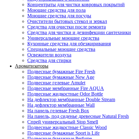
Концентраты для чистки ковровых покрытий
Моющие средства для пола
Моющие средства для посуды
Очистители бытовых стекол и зеркал
Средства для очистки после ремонта
Средства для чистки и дезинфекции сантехники
Универсальные моющие средства
Кухонные средства для обезжиривания
Специальные моющие средства
Освежители воздуха
Средства для стирки
Ароматизаторы
Подвесные бумажные Fire Fresh
Подвесные бумажные New Age
Подвесные гелевые Amulet
Подвесные мембранные Fire AQUA
Подвесные жидкостные Odor Bottle
На дефлектор мембранные Double Stream
На дефлектор мембранные Wall
На панель гелевые Fresh Box
На панель, под сиденье древесные Natural Fresh
Спрей универсальный Stop Smell
Подвесные жидкостные Classic Wood
Подвесные бумажные Sport is Life
Подвесные бумажные Perfume