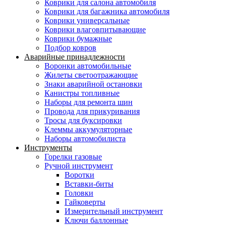
Коврики для салона автомобиля
Коврики для багажника автомобиля
Коврики универсальные
Коврики влаговпитывающие
Коврики бумажные
Подбор ковров
Аварийные принадлежности
Воронки автомобильные
Жилеты светоотражающие
Знаки аварийной остановки
Канистры топливные
Наборы для ремонта шин
Провода для прикуривания
Тросы для буксировки
Клеммы аккумуляторные
Наборы автомобилиста
Инструменты
Горелки газовые
Ручной инструмент
Воротки
Вставки-биты
Головки
Гайковерты
Измерительный инструмент
Ключи баллонные