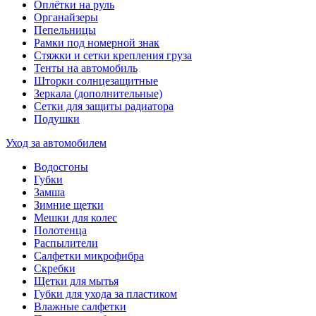
Оплётки на руль
Органайзеры
Пепельницы
Рамки под номерной знак
Стяжки и сетки крепления груза
Тенты на автомобиль
Шторки солнцезащитные
Зеркала (дополнительные)
Сетки для защиты радиатора
Подушки
Уход за автомобилем
Водосгоны
Губки
Замша
Зимние щетки
Мешки для колес
Полотенца
Распылители
Салфетки микрофибра
Скребки
Щетки для мытья
Губки для ухода за пластиком
Влажные салфетки