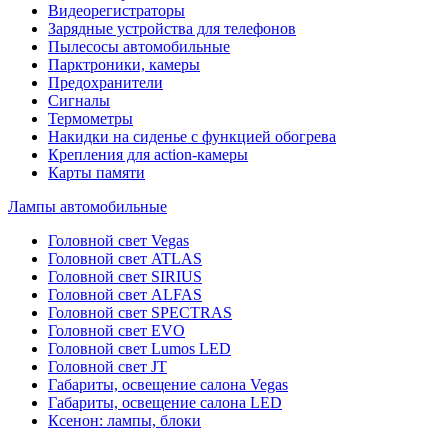
Видеорегистраторы
Зарядные устройства для телефонов
Пылесосы автомобильные
Парктроники, камеры
Предохранители
Сигналы
Термометры
Накидки на сиденье с функцией обогрева
Крепления для action-камеры
Карты памяти
Лампы автомобильные
Головной свет Vegas
Головной свет ATLAS
Головной свет SIRIUS
Головной свет ALFAS
Головной свет SPECTRAS
Головной свет EVO
Головной свет Lumos LED
Головной свет JT
Габариты, освещение салона Vegas
Габариты, освещение салона LED
Ксенон: лампы, блоки