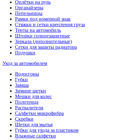
Оплётки на руль
Органайзеры
Пепельницы
Рамки под номерной знак
Стяжки и сетки крепления груза
Тенты на автомобиль
Шторки солнцезащитные
Зеркала (дополнительные)
Сетки для защиты радиатора
Подушки
Уход за автомобилем
Водосгоны
Губки
Замша
Зимние щетки
Мешки для колес
Полотенца
Распылители
Салфетки микрофибра
Скребки
Щетки для мытья
Губки для ухода за пластиком
Влажные салфетки