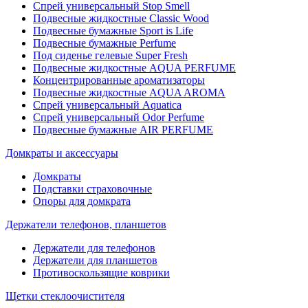
Спрей универсальный Stop Smell
Подвесные жидкостные Classic Wood
Подвесные бумажные Sport is Life
Подвесные бумажные Perfume
Под сиденье гелевые Super Fresh
Подвесные жидкостные AQUA PERFUME
Концентрированные ароматизаторы
Подвесные жидкостные AQUA AROMA
Спрей универсальный Aquatica
Спрей универсальный Odor Perfume
Подвесные бумажные AIR PERFUME
Домкраты и аксессуары
Домкраты
Подставки страховочные
Опоры для домкрата
Держатели телефонов, планшетов
Держатели для телефонов
Держатели для планшетов
Противоскользящие коврики
Щетки стеклоочистителя