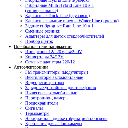
Гибридные Hybrid Line (крючок)
Гибридные Multi Hybrid Line 10 в 1
(универсальные)
Каркасные Truck Line (грузовые)
Каркасные зимние в чехле Winter Line (крючок)
Задние гибридные Rare Line 10 в 1
Сменные резинки
Адаптеры для щеток стеклоочистителей
Подбор щёток
Преобразователи напряжения
Инверторы 12/220V, 24/220V
Конвертеры 24/12V
Сетевые адаптеры 220/12
Автоэлектроника
FM трансмиттеры (модуляторы)
Вентиляторы автомобильные
Видеорегистраторы
Зарядные устройства для телефонов
Пылесосы автомобильные
Парктроники, камеры
Предохранители
Сигналы
Термометры
Накидки на сиденье с функцией обогрева
Крепления для action-камеры