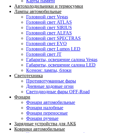
Карты памяти
Автохолодильники и термосумки
Лампы автомобильные
Головной свет Vegas
Головной свет ATLAS
Головной свет SIRIUS
Головной свет ALFAS
Головной свет SPECTRAS
Головной свет EVO
Головной свет Lumos LED
Головной свет JT
Габариты, освещение салона Vegas
Габариты, освещение салона LED
Ксенон: лампы, блоки
Светотехника
Противотуманные фары
Дневные ходовые огни
Светодиодные фары OFF-Road
Фонари
Фонари автомобильные
Фонари налобные
Фонари переносные
Фонари ручные
Зарядные устройства для АКБ
Коврики автомобильные