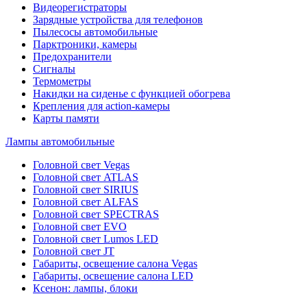
Видеорегистраторы
Зарядные устройства для телефонов
Пылесосы автомобильные
Парктроники, камеры
Предохранители
Сигналы
Термометры
Накидки на сиденье с функцией обогрева
Крепления для action-камеры
Карты памяти
Лампы автомобильные
Головной свет Vegas
Головной свет ATLAS
Головной свет SIRIUS
Головной свет ALFAS
Головной свет SPECTRAS
Головной свет EVO
Головной свет Lumos LED
Головной свет JT
Габариты, освещение салона Vegas
Габариты, освещение салона LED
Ксенон: лампы, блоки