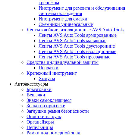
крепежом
Инструмент для ремонта и обслуживания
системы охлаждения
Инструмент для смазки
Съемники универсальные
Ленты клейкие, изоляционные AVS Auto Tools
Ленты AVS Auto Tools армированные
Ленты AVS Auto Tools малярные
Ленты AVS Auto Tools двусторонние
Ленты AVS Auto Tools изоляционные
Ленты AVS Auto Tools прозрачные
Средства индивидуальной защиты
Перчатки
Крепежный инструмент
Хомуты
Автоаксессуары
Брызговики
Вешалки
Знаки самоклеящиеся
Знаки на присоске
Заглушки ремня безопасности
Оплётки на руль
Органайзеры
Пепельницы
Рамки под номерной знак