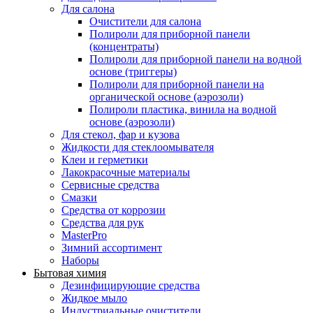
Для салона
Очистители для салона
Полироли для приборной панели
(концентраты)
Полироли для приборной панели на водной
основе (триггеры)
Полироли для приборной панели на
органической основе (аэрозоли)
Полироли пластика, винила на водной
основе (аэрозоли)
Для стекол, фар и кузова
Жидкости для стеклоомывателя
Клеи и герметики
Лакокрасочные материалы
Сервисные средства
Смазки
Средства от коррозии
Средства для рук
MasterPro
Зимний ассортимент
Наборы
Бытовая химия
Дезинфицирующие средства
Жидкое мыло
Индустриальные очистители