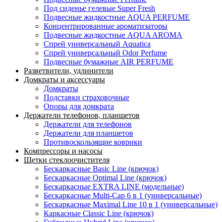
Под сиденье гелевые Super Fresh
Подвесные жидкостные AQUA PERFUME
Концентрированные ароматизаторы
Подвесные жидкостные AQUA AROMA
Спрей универсальный Aquatica
Спрей универсальный Odor Perfume
Подвесные бумажные AIR PERFUME
Разветвители, удлинители
Домкраты и аксессуары
Домкраты
Подставки страховочные
Опоры для домкрата
Держатели телефонов, планшетов
Держатели для телефонов
Держатели для планшетов
Противоскользящие коврики
Компрессоры и насосы
Щетки стеклоочистителя
Бескаркасные Basic Line (крючок)
Бескаркасные Optimal Line (крючок)
Бескаркасные EXTRA LINE (модельные)
Бескаркасные Multi-Cap 6 в 1 (универсальные)
Бескаркасные Maximal Line 10 в 1 (универсальные)
Каркасные Classic Line (крючок)