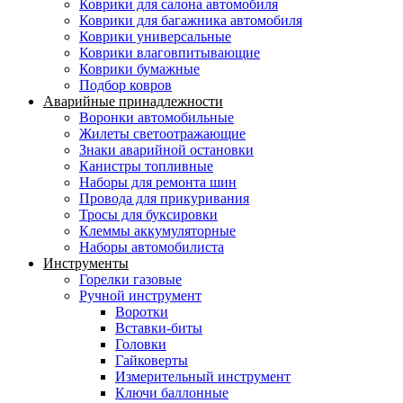
Коврики для салона автомобиля
Коврики для багажника автомобиля
Коврики универсальные
Коврики влаговпитывающие
Коврики бумажные
Подбор ковров
Аварийные принадлежности
Воронки автомобильные
Жилеты светоотражающие
Знаки аварийной остановки
Канистры топливные
Наборы для ремонта шин
Провода для прикуривания
Тросы для буксировки
Клеммы аккумуляторные
Наборы автомобилиста
Инструменты
Горелки газовые
Ручной инструмент
Воротки
Вставки-биты
Головки
Гайковерты
Измерительный инструмент
Ключи баллонные