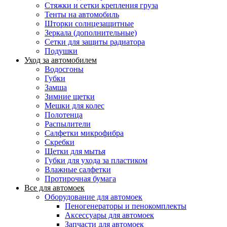
Стяжки и сетки крепления груза
Тенты на автомобиль
Шторки солнцезащитные
Зеркала (дополнительные)
Сетки для защиты радиатора
Подушки
Уход за автомобилем
Водосгоны
Губки
Замша
Зимние щетки
Мешки для колес
Полотенца
Распылители
Салфетки микрофибра
Скребки
Щетки для мытья
Губки для ухода за пластиком
Влажные салфетки
Протирочная бумага
Все для автомоек
Оборудование для автомоек
Пеногенераторы и пенокомплекты
Аксессуары для автомоек
Запчасти для автомоек