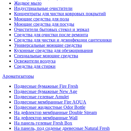
Жидкое мыло
Индустриальные очистители
Концентраты для чистки ковровых покрытий
Моющие средства для пола
Моющие средства для посуды
Очистители бытовых стекол и зеркал
Средства для очистки после ремонта
Средства для чистки и дезинфекции сантехники
Универсальные моющие средства
Кухонные средства для обезжиривания
Специальные моющие средства
Освежители воздуха
Средства для стирки
Ароматизаторы
Подвесные бумажные Fire Fresh
Подвесные бумажные New Age
Подвесные гелевые Amulet
Подвесные мембранные Fire AQUA
Подвесные жидкостные Odor Bottle
На дефлектор мембранные Double Stream
На дефлектор мембранные Wall
На панель гелевые Fresh Box
На панель, под сиденье древесные Natural Fresh