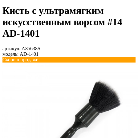
Кисть с ультрамягким
искусственным ворсом #14
AD-1401
артикул:
A85638S
модель:
AD-1401
Скоро в продаже