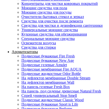
Концентраты для чистки ковровых покрытий
Моющие средства для пола
Моющие средства для посуды
Очистители бытовых стекол и зеркал
Средства для очистки после ремонта
Средства для чистки и дезинфекции сантехники
Универсальные моющие средства
Кухонные средства для обезжиривания
Специальные моющие средства
Освежители воздуха
Средства для стирки
Ароматизаторы
Подвесные бумажные Fire Fresh
Подвесные бумажные New Age
Подвесные гелевые Amulet
Подвесные мембранные Fire AQUA
Подвесные жидкостные Odor Bottle
На дефлектор мембранные Double Stream
На дефлектор мембранные Wall
На панель гелевые Fresh Box
На панель, под сиденье древесные Natural Fresh
Спрей универсальный Stop Smell
Подвесные жидкостные Classic Wood
Подвесные бумажные Sport is Life
Подвесные бумажные Perfume