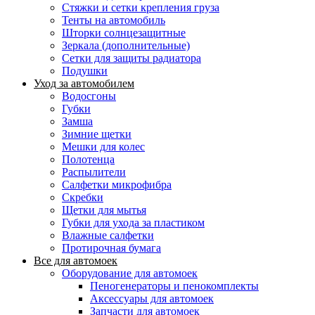
Стяжки и сетки крепления груза
Тенты на автомобиль
Шторки солнцезащитные
Зеркала (дополнительные)
Сетки для защиты радиатора
Подушки
Уход за автомобилем
Водосгоны
Губки
Замша
Зимние щетки
Мешки для колес
Полотенца
Распылители
Салфетки микрофибра
Скребки
Щетки для мытья
Губки для ухода за пластиком
Влажные салфетки
Протирочная бумага
Все для автомоек
Оборудование для автомоек
Пеногенераторы и пенокомплекты
Аксессуары для автомоек
Запчасти для автомоек