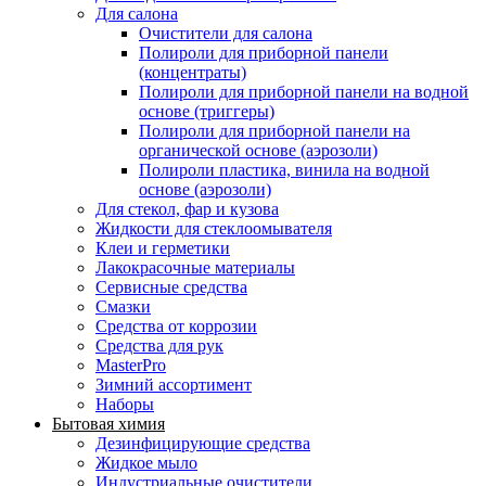
Для салона
Очистители для салона
Полироли для приборной панели
(концентраты)
Полироли для приборной панели на водной
основе (триггеры)
Полироли для приборной панели на
органической основе (аэрозоли)
Полироли пластика, винила на водной
основе (аэрозоли)
Для стекол, фар и кузова
Жидкости для стеклоомывателя
Клеи и герметики
Лакокрасочные материалы
Сервисные средства
Смазки
Средства от коррозии
Средства для рук
MasterPro
Зимний ассортимент
Наборы
Бытовая химия
Дезинфицирующие средства
Жидкое мыло
Индустриальные очистители