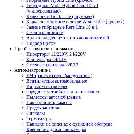
Гибридные Hybrid Line (крючок)
Гибридные Multi Hybrid Line 10 в 1
(универсальные)
Каркасные Truck Line (грузовые)
Каркасные зимние в чехле Winter Line (крючок)
Задние гибридные Rare Line 10 в 1
Сменные резинки
Адаптеры для щеток стеклоочистителей
Подбор щёток
Преобразователи напряжения
Инверторы 12/220V, 24/220V
Конвертеры 24/12V
Сетевые адаптеры 220/12
Автоэлектроника
FM трансмиттеры (модуляторы)
Вентиляторы автомобильные
Видеорегистраторы
Зарядные устройства для телефонов
Пылесосы автомобильные
Парктроники, камеры
Предохранители
Сигналы
Термометры
Накидки на сиденье с функцией обогрева
Крепления для action-камеры