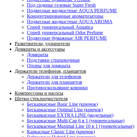
Под сиденье гелевые Super Fresh
Подвесные жидкостные AQUA PERFUME
Концентрированные ароматизаторы
Подвесные жидкостные AQUA AROMA
Спрей универсальный Aquatica
Спрей универсальный Odor Perfume
Подвесные бумажные AIR PERFUME
Разветвители, удлинители
Домкраты и аксессуары
Домкраты
Подставки страховочные
Опоры для домкрата
Держатели телефонов, планшетов
Держатели для телефонов
Держатели для планшетов
Противоскользящие коврики
Компрессоры и насосы
Щетки стеклоочистителя
Бескаркасные Basic Line (крючок)
Бескаркасные Optimal Line (крючок)
Бескаркасные EXTRA LINE (модельные)
Бескаркасные Multi-Cap 6 в 1 (универсальные)
Бескаркасные Maximal Line 10 в 1 (универсальные)
Каркасные Classic Line (крючок)