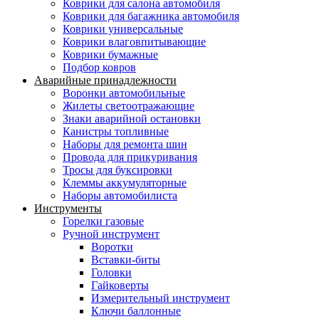
Коврики для салона автомобиля
Коврики для багажника автомобиля
Коврики универсальные
Коврики влаговпитывающие
Коврики бумажные
Подбор ковров
Аварийные принадлежности
Воронки автомобильные
Жилеты светоотражающие
Знаки аварийной остановки
Канистры топливные
Наборы для ремонта шин
Провода для прикуривания
Тросы для буксировки
Клеммы аккумуляторные
Наборы автомобилиста
Инструменты
Горелки газовые
Ручной инструмент
Воротки
Вставки-биты
Головки
Гайковерты
Измерительный инструмент
Ключи баллонные