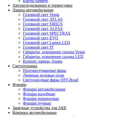
Карты памяти
Автохолодильники и термосумки
Лампы автомобильные
Головной свет Vegas
Головной свет ATLAS
Головной свет SIRIUS
Головной свет ALFAS
Головной свет SPECTRAS
Головной свет EVO
Головной свет Lumos LED
Головной свет JT
Габариты, освещение салона Vegas
Габариты, освещение салона LED
Ксенон: лампы, блоки
Светотехника
Противотуманные фары
Дневные ходовые огни
Светодиодные фары OFF-Road
Фонари
Фонари автомобильные
Фонари налобные
Фонари переносные
Фонари ручные
Зарядные устройства для АКБ
Коврики автомобильные