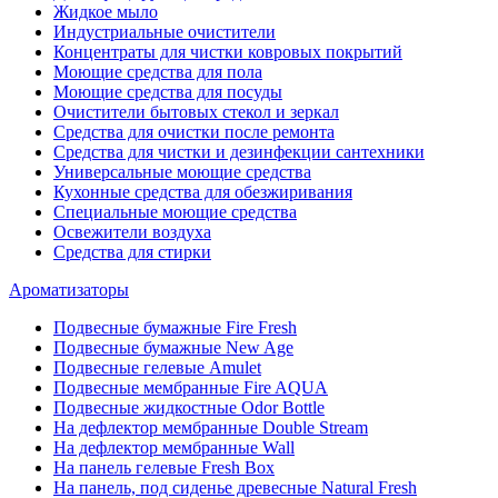
Жидкое мыло
Индустриальные очистители
Концентраты для чистки ковровых покрытий
Моющие средства для пола
Моющие средства для посуды
Очистители бытовых стекол и зеркал
Средства для очистки после ремонта
Средства для чистки и дезинфекции сантехники
Универсальные моющие средства
Кухонные средства для обезжиривания
Специальные моющие средства
Освежители воздуха
Средства для стирки
Ароматизаторы
Подвесные бумажные Fire Fresh
Подвесные бумажные New Age
Подвесные гелевые Amulet
Подвесные мембранные Fire AQUA
Подвесные жидкостные Odor Bottle
На дефлектор мембранные Double Stream
На дефлектор мембранные Wall
На панель гелевые Fresh Box
На панель, под сиденье древесные Natural Fresh