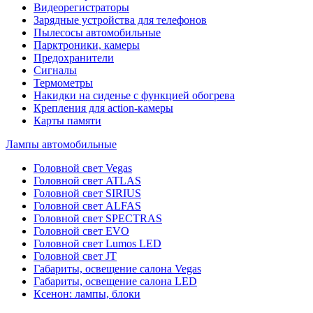
Видеорегистраторы
Зарядные устройства для телефонов
Пылесосы автомобильные
Парктроники, камеры
Предохранители
Сигналы
Термометры
Накидки на сиденье с функцией обогрева
Крепления для action-камеры
Карты памяти
Лампы автомобильные
Головной свет Vegas
Головной свет ATLAS
Головной свет SIRIUS
Головной свет ALFAS
Головной свет SPECTRAS
Головной свет EVO
Головной свет Lumos LED
Головной свет JT
Габариты, освещение салона Vegas
Габариты, освещение салона LED
Ксенон: лампы, блоки