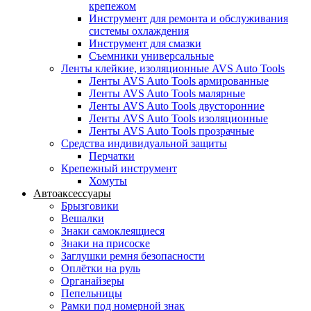
крепежом
Инструмент для ремонта и обслуживания
системы охлаждения
Инструмент для смазки
Съемники универсальные
Ленты клейкие, изоляционные AVS Auto Tools
Ленты AVS Auto Tools армированные
Ленты AVS Auto Tools малярные
Ленты AVS Auto Tools двусторонние
Ленты AVS Auto Tools изоляционные
Ленты AVS Auto Tools прозрачные
Средства индивидуальной защиты
Перчатки
Крепежный инструмент
Хомуты
Автоаксессуары
Брызговики
Вешалки
Знаки самоклеящиеся
Знаки на присоске
Заглушки ремня безопасности
Оплётки на руль
Органайзеры
Пепельницы
Рамки под номерной знак