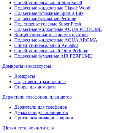
Спрей универсальный Stop Smell
Подвесные жидкостные Classic Wood
Подвесные бумажные Sport is Life
Подвесные бумажные Perfume
Под сиденье гелевые Super Fresh
Подвесные жидкостные AQUA PERFUME
Концентрированные ароматизаторы
Подвесные жидкостные AQUA AROMA
Спрей универсальный Aquatica
Спрей универсальный Odor Perfume
Подвесные бумажные AIR PERFUME
Домкраты и аксессуары
Домкраты
Подставки страховочные
Опоры для домкрата
Держатели телефонов, планшетов
Держатели для телефонов
Держатели для планшетов
Противоскользящие коврики
Щетки стеклоочистителя