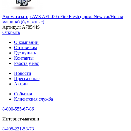
Ароматизатор AVS AFP-005 Fire Fresh (аром. New car/Новая
машина) (бумажные)
Артикул: A78544S
Открыть
О компании
Оптовикам
Где купить
Контакты
Работа у нас
Новости
Пресса о нас
Акции
События
Клиентская служба
8-800-555-67-86
Интернет-магазин
8-495-221-53-73