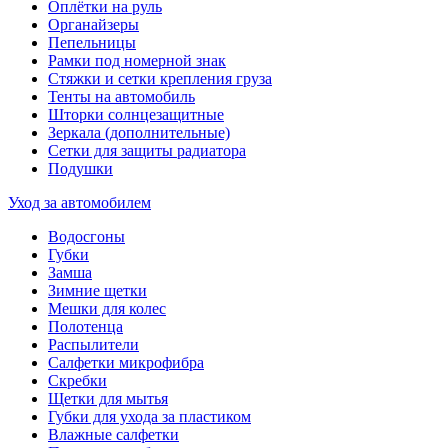
Оплётки на руль
Органайзеры
Пепельницы
Рамки под номерной знак
Стяжки и сетки крепления груза
Тенты на автомобиль
Шторки солнцезащитные
Зеркала (дополнительные)
Сетки для защиты радиатора
Подушки
Уход за автомобилем
Водосгоны
Губки
Замша
Зимние щетки
Мешки для колес
Полотенца
Распылители
Салфетки микрофибра
Скребки
Щетки для мытья
Губки для ухода за пластиком
Влажные салфетки