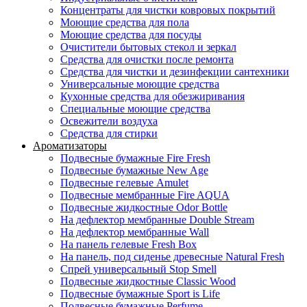
Концентраты для чистки ковровых покрытий
Моющие средства для пола
Моющие средства для посуды
Очистители бытовых стекол и зеркал
Средства для очистки после ремонта
Средства для чистки и дезинфекции сантехники
Универсальные моющие средства
Кухонные средства для обезжиривания
Специальные моющие средства
Освежители воздуха
Средства для стирки
Ароматизаторы
Подвесные бумажные Fire Fresh
Подвесные бумажные New Age
Подвесные гелевые Amulet
Подвесные мембранные Fire AQUA
Подвесные жидкостные Odor Bottle
На дефлектор мембранные Double Stream
На дефлектор мембранные Wall
На панель гелевые Fresh Box
На панель, под сиденье древесные Natural Fresh
Спрей универсальный Stop Smell
Подвесные жидкостные Classic Wood
Подвесные бумажные Sport is Life
Подвесные бумажные Perfume