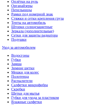
Оплётки на руль
Органайзеры
Пепельницы
Рамки под номерной знак
Стяжки и сетки крепления груза
Тенты на автомобиль
Шторки солнцезащитные
Зеркала (дополнительные)
Сетки для защиты радиатора
Подушки
Уход за автомобилем
Водосгоны
Губки
Замша
Зимние щетки
Мешки для колес
Полотенца
Распылители
Салфетки микрофибра
Скребки
Щетки для мытья
Губки для ухода за пластиком
Влажные салфетки