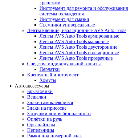
крепежом
Инструмент для ремонта и обслуживания
системы охлаждения
Инструмент для смазки
Съемники универсальные
Ленты клейкие, изоляционные AVS Auto Tools
Ленты AVS Auto Tools армированные
Ленты AVS Auto Tools малярные
Ленты AVS Auto Tools двусторонние
Ленты AVS Auto Tools изоляционные
Ленты AVS Auto Tools прозрачные
Средства индивидуальной защиты
Перчатки
Крепежный инструмент
Хомуты
Автоаксессуары
Брызговики
Вешалки
Знаки самоклеящиеся
Знаки на присоске
Заглушки ремня безопасности
Оплётки на руль
Органайзеры
Пепельницы
Рамки под номерной знак