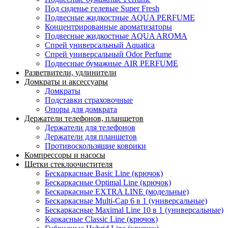
Под сиденье гелевые Super Fresh
Подвесные жидкостные AQUA PERFUME
Концентрированные ароматизаторы
Подвесные жидкостные AQUA AROMA
Спрей универсальный Aquatica
Спрей универсальный Odor Perfume
Подвесные бумажные AIR PERFUME
Разветвители, удлинители
Домкраты и аксессуары
Домкраты
Подставки страховочные
Опоры для домкрата
Держатели телефонов, планшетов
Держатели для телефонов
Держатели для планшетов
Противоскользящие коврики
Компрессоры и насосы
Щетки стеклоочистителя
Бескаркасные Basic Line (крючок)
Бескаркасные Optimal Line (крючок)
Бескаркасные EXTRA LINE (модельные)
Бескаркасные Multi-Cap 6 в 1 (универсальные)
Бескаркасные Maximal Line 10 в 1 (универсальные)
Каркасные Classic Line (крючок)