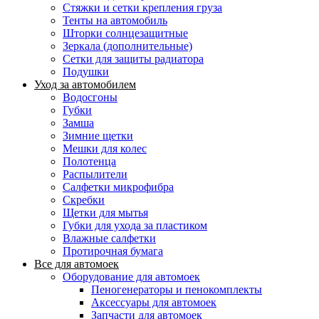
Стяжки и сетки крепления груза
Тенты на автомобиль
Шторки солнцезащитные
Зеркала (дополнительные)
Сетки для защиты радиатора
Подушки
Уход за автомобилем
Водосгоны
Губки
Замша
Зимние щетки
Мешки для колес
Полотенца
Распылители
Салфетки микрофибра
Скребки
Щетки для мытья
Губки для ухода за пластиком
Влажные салфетки
Протирочная бумага
Все для автомоек
Оборудование для автомоек
Пеногенераторы и пенокомплекты
Аксессуары для автомоек
Запчасти для автомоек