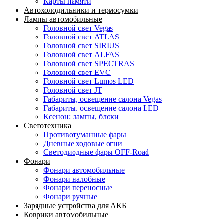
Карты памяти
Автохолодильники и термосумки
Лампы автомобильные
Головной свет Vegas
Головной свет ATLAS
Головной свет SIRIUS
Головной свет ALFAS
Головной свет SPECTRAS
Головной свет EVO
Головной свет Lumos LED
Головной свет JT
Габариты, освещение салона Vegas
Габариты, освещение салона LED
Ксенон: лампы, блоки
Светотехника
Противотуманные фары
Дневные ходовые огни
Светодиодные фары OFF-Road
Фонари
Фонари автомобильные
Фонари налобные
Фонари переносные
Фонари ручные
Зарядные устройства для АКБ
Коврики автомобильные