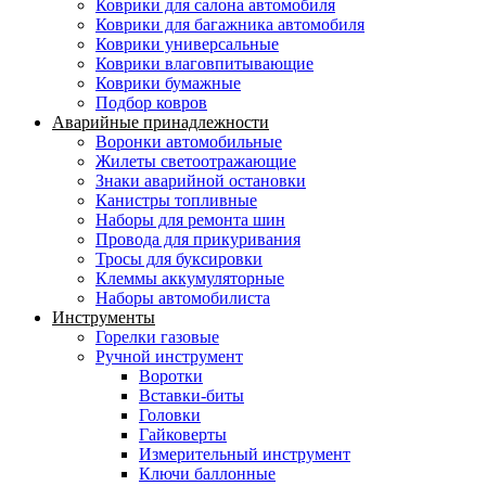
Коврики для салона автомобиля
Коврики для багажника автомобиля
Коврики универсальные
Коврики влаговпитывающие
Коврики бумажные
Подбор ковров
Аварийные принадлежности
Воронки автомобильные
Жилеты светоотражающие
Знаки аварийной остановки
Канистры топливные
Наборы для ремонта шин
Провода для прикуривания
Тросы для буксировки
Клеммы аккумуляторные
Наборы автомобилиста
Инструменты
Горелки газовые
Ручной инструмент
Воротки
Вставки-биты
Головки
Гайковерты
Измерительный инструмент
Ключи баллонные