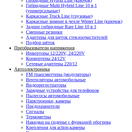
Гибридные Hybrid Line (крючок)
Гибридные Multi Hybrid Line 10 в 1
(универсальные)
Каркасные Truck Line (грузовые)
Каркасные зимние в чехле Winter Line (крючок)
Задние гибридные Rare Line 10 в 1
Сменные резинки
Адаптеры для щеток стеклоочистителей
Подбор щёток
Преобразователи напряжения
Инверторы 12/220V, 24/220V
Конвертеры 24/12V
Сетевые адаптеры 220/12
Автоэлектроника
FM трансмиттеры (модуляторы)
Вентиляторы автомобильные
Видеорегистраторы
Зарядные устройства для телефонов
Пылесосы автомобильные
Парктроники, камеры
Предохранители
Сигналы
Термометры
Накидки на сиденье с функцией обогрева
Крепления для action-камеры