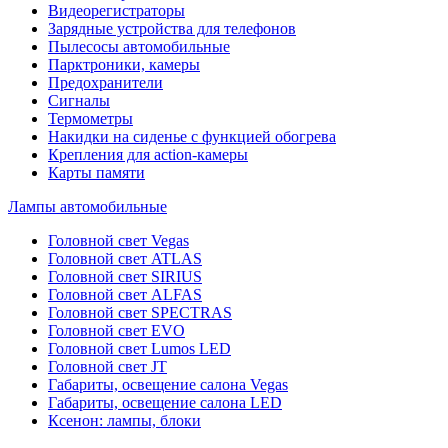
Видеорегистраторы
Зарядные устройства для телефонов
Пылесосы автомобильные
Парктроники, камеры
Предохранители
Сигналы
Термометры
Накидки на сиденье с функцией обогрева
Крепления для action-камеры
Карты памяти
Лампы автомобильные
Головной свет Vegas
Головной свет ATLAS
Головной свет SIRIUS
Головной свет ALFAS
Головной свет SPECTRAS
Головной свет EVO
Головной свет Lumos LED
Головной свет JT
Габариты, освещение салона Vegas
Габариты, освещение салона LED
Ксенон: лампы, блоки