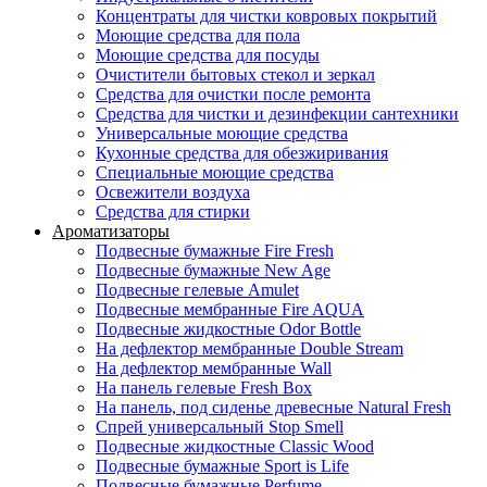
Концентраты для чистки ковровых покрытий
Моющие средства для пола
Моющие средства для посуды
Очистители бытовых стекол и зеркал
Средства для очистки после ремонта
Средства для чистки и дезинфекции сантехники
Универсальные моющие средства
Кухонные средства для обезжиривания
Специальные моющие средства
Освежители воздуха
Средства для стирки
Ароматизаторы
Подвесные бумажные Fire Fresh
Подвесные бумажные New Age
Подвесные гелевые Amulet
Подвесные мембранные Fire AQUA
Подвесные жидкостные Odor Bottle
На дефлектор мембранные Double Stream
На дефлектор мембранные Wall
На панель гелевые Fresh Box
На панель, под сиденье древесные Natural Fresh
Спрей универсальный Stop Smell
Подвесные жидкостные Classic Wood
Подвесные бумажные Sport is Life
Подвесные бумажные Perfume