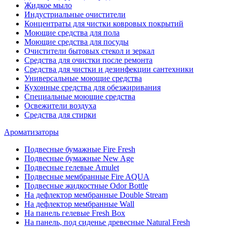
Жидкое мыло
Индустриальные очистители
Концентраты для чистки ковровых покрытий
Моющие средства для пола
Моющие средства для посуды
Очистители бытовых стекол и зеркал
Средства для очистки после ремонта
Средства для чистки и дезинфекции сантехники
Универсальные моющие средства
Кухонные средства для обезжиривания
Специальные моющие средства
Освежители воздуха
Средства для стирки
Ароматизаторы
Подвесные бумажные Fire Fresh
Подвесные бумажные New Age
Подвесные гелевые Amulet
Подвесные мембранные Fire AQUA
Подвесные жидкостные Odor Bottle
На дефлектор мембранные Double Stream
На дефлектор мембранные Wall
На панель гелевые Fresh Box
На панель, под сиденье древесные Natural Fresh