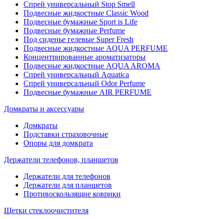
Спрей универсальный Stop Smell
Подвесные жидкостные Classic Wood
Подвесные бумажные Sport is Life
Подвесные бумажные Perfume
Под сиденье гелевые Super Fresh
Подвесные жидкостные AQUA PERFUME
Концентрированные ароматизаторы
Подвесные жидкостные AQUA AROMA
Спрей универсальный Aquatica
Спрей универсальный Odor Perfume
Подвесные бумажные AIR PERFUME
Домкраты и аксессуары
Домкраты
Подставки страховочные
Опоры для домкрата
Держатели телефонов, планшетов
Держатели для телефонов
Держатели для планшетов
Противоскользящие коврики
Щетки стеклоочистителя