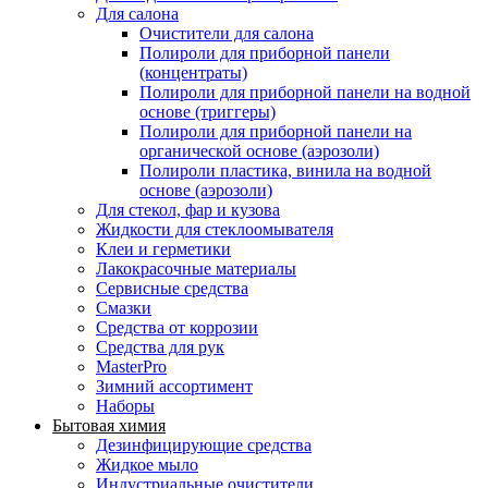
Для салона
Очистители для салона
Полироли для приборной панели
(концентраты)
Полироли для приборной панели на водной
основе (триггеры)
Полироли для приборной панели на
органической основе (аэрозоли)
Полироли пластика, винила на водной
основе (аэрозоли)
Для стекол, фар и кузова
Жидкости для стеклоомывателя
Клеи и герметики
Лакокрасочные материалы
Сервисные средства
Смазки
Средства от коррозии
Средства для рук
MasterPro
Зимний ассортимент
Наборы
Бытовая химия
Дезинфицирующие средства
Жидкое мыло
Индустриальные очистители