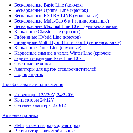
Бескаркасные Basic Line (крючок)
Бескаркасные Optimal Line (крючок)
Бескаркасные EXTRA LINE (модельные)
Бескаркасные Multi-Cap 6 в 1 (универсальные)
Бескаркасные Maximal Line 10 в 1 (универсальные)
Каркасные Classic Line (крючок)
Гибридные Hybrid Line (крючок)
Гибридные Multi Hybrid Line 10 в 1 (универсальные)
Каркасные Truck Line (грузовые)
Каркасные зимние в чехле Winter Line (крючок)
Задние гибридные Rare Line 10 в 1
Сменные резинки
Адаптеры для щеток стеклоочистителей
Подбор щёток
Преобразователи напряжения
Инверторы 12/220V, 24/220V
Конвертеры 24/12V
Сетевые адаптеры 220/12
Автоэлектроника
FM трансмиттеры (модуляторы)
Вентиляторы автомобильные