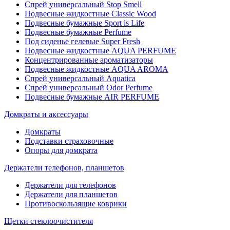
Спрей универсальный Stop Smell
Подвесные жидкостные Classic Wood
Подвесные бумажные Sport is Life
Подвесные бумажные Perfume
Под сиденье гелевые Super Fresh
Подвесные жидкостные AQUA PERFUME
Концентрированные ароматизаторы
Подвесные жидкостные AQUA AROMA
Спрей универсальный Aquatica
Спрей универсальный Odor Perfume
Подвесные бумажные AIR PERFUME
Домкраты и аксессуары
Домкраты
Подставки страховочные
Опоры для домкрата
Держатели телефонов, планшетов
Держатели для телефонов
Держатели для планшетов
Противоскользящие коврики
Щетки стеклоочистителя