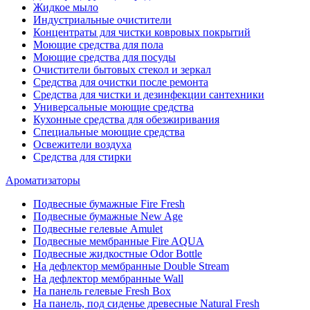
Жидкое мыло
Индустриальные очистители
Концентраты для чистки ковровых покрытий
Моющие средства для пола
Моющие средства для посуды
Очистители бытовых стекол и зеркал
Средства для очистки после ремонта
Средства для чистки и дезинфекции сантехники
Универсальные моющие средства
Кухонные средства для обезжиривания
Специальные моющие средства
Освежители воздуха
Средства для стирки
Ароматизаторы
Подвесные бумажные Fire Fresh
Подвесные бумажные New Age
Подвесные гелевые Amulet
Подвесные мембранные Fire AQUA
Подвесные жидкостные Odor Bottle
На дефлектор мембранные Double Stream
На дефлектор мембранные Wall
На панель гелевые Fresh Box
На панель, под сиденье древесные Natural Fresh