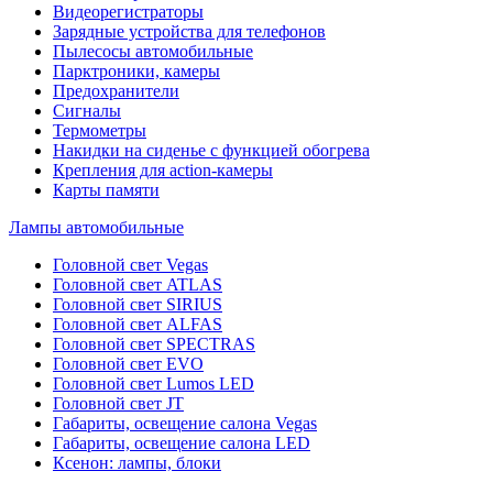
Видеорегистраторы
Зарядные устройства для телефонов
Пылесосы автомобильные
Парктроники, камеры
Предохранители
Сигналы
Термометры
Накидки на сиденье с функцией обогрева
Крепления для action-камеры
Карты памяти
Лампы автомобильные
Головной свет Vegas
Головной свет ATLAS
Головной свет SIRIUS
Головной свет ALFAS
Головной свет SPECTRAS
Головной свет EVO
Головной свет Lumos LED
Головной свет JT
Габариты, освещение салона Vegas
Габариты, освещение салона LED
Ксенон: лампы, блоки