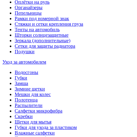
Оплётки на руль
Органайзеры
Пепельницы
Рамки под номерной знак
Стяжки и сетки крепления груза
Тенты на автомобиль
Шторки солнцезащитные
Зеркала (дополнительные)
Сетки для защиты радиатора
Подушки
Уход за автомобилем
Водосгоны
Губки
Замша
Зимние щетки
Мешки для колес
Полотенца
Распылители
Салфетки микрофибра
Скребки
Щетки для мытья
Губки для ухода за пластиком
Влажные салфетки