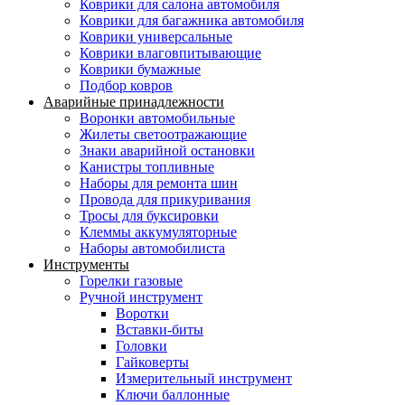
Коврики для салона автомобиля
Коврики для багажника автомобиля
Коврики универсальные
Коврики влаговпитывающие
Коврики бумажные
Подбор ковров
Аварийные принадлежности
Воронки автомобильные
Жилеты светоотражающие
Знаки аварийной остановки
Канистры топливные
Наборы для ремонта шин
Провода для прикуривания
Тросы для буксировки
Клеммы аккумуляторные
Наборы автомобилиста
Инструменты
Горелки газовые
Ручной инструмент
Воротки
Вставки-биты
Головки
Гайковерты
Измерительный инструмент
Ключи баллонные