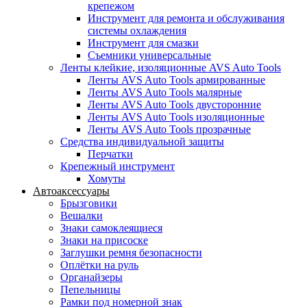
крепежом
Инструмент для ремонта и обслуживания
системы охлаждения
Инструмент для смазки
Съемники универсальные
Ленты клейкие, изоляционные AVS Auto Tools
Ленты AVS Auto Tools армированные
Ленты AVS Auto Tools малярные
Ленты AVS Auto Tools двусторонние
Ленты AVS Auto Tools изоляционные
Ленты AVS Auto Tools прозрачные
Средства индивидуальной защиты
Перчатки
Крепежный инструмент
Хомуты
Автоаксессуары
Брызговики
Вешалки
Знаки самоклеящиеся
Знаки на присоске
Заглушки ремня безопасности
Оплётки на руль
Органайзеры
Пепельницы
Рамки под номерной знак