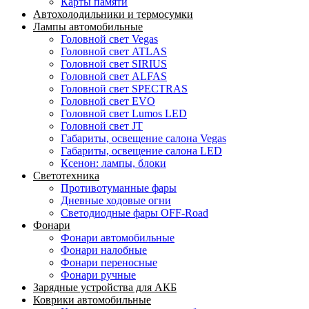
Карты памяти
Автохолодильники и термосумки
Лампы автомобильные
Головной свет Vegas
Головной свет ATLAS
Головной свет SIRIUS
Головной свет ALFAS
Головной свет SPECTRAS
Головной свет EVO
Головной свет Lumos LED
Головной свет JT
Габариты, освещение салона Vegas
Габариты, освещение салона LED
Ксенон: лампы, блоки
Светотехника
Противотуманные фары
Дневные ходовые огни
Светодиодные фары OFF-Road
Фонари
Фонари автомобильные
Фонари налобные
Фонари переносные
Фонари ручные
Зарядные устройства для АКБ
Коврики автомобильные