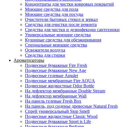
Концентраты для чистки ковровых покрытий
Моющие средства для пола
Моющие средства для посуды
Очистители бытовых стекол и зеркал
Средства для очистки после ремонта
Средства для чистки и дезинфекции сантехники
Универсальные моющие средства
Кухонные средства для обезжиривания
Специальные моющие средства
Освежители воздуха
Средства для стирки
Ароматизаторы
Подвесные бумажные Fire Fresh
Подвесные бумажные New Age
Подвесные гелевые Amulet
Подвесные мембранные Fire AQUA
Подвесные жидкостные Odor Bottle
На дефлектор мембранные Double Stream
На дефлектор мембранные Wall
На панель гелевые Fresh Box
На панель, под сиденье древесные Natural Fresh
Спрей универсальный Stop Smell
Подвесные жидкостные Classic Wood
Подвесные бумажные Sport is Life
Подвесные бумажные Perfume