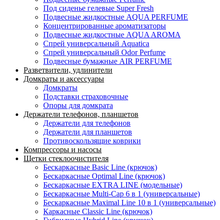
Под сиденье гелевые Super Fresh
Подвесные жидкостные AQUA PERFUME
Концентрированные ароматизаторы
Подвесные жидкостные AQUA AROMA
Спрей универсальный Aquatica
Спрей универсальный Odor Perfume
Подвесные бумажные AIR PERFUME
Разветвители, удлинители
Домкраты и аксессуары
Домкраты
Подставки страховочные
Опоры для домкрата
Держатели телефонов, планшетов
Держатели для телефонов
Держатели для планшетов
Противоскользящие коврики
Компрессоры и насосы
Щетки стеклоочистителя
Бескаркасные Basic Line (крючок)
Бескаркасные Optimal Line (крючок)
Бескаркасные EXTRA LINE (модельные)
Бескаркасные Multi-Cap 6 в 1 (универсальные)
Бескаркасные Maximal Line 10 в 1 (универсальные)
Каркасные Classic Line (крючок)