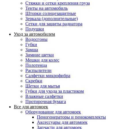
Стяжки и сетки крепления груза
Тенты на автомобиль
Шторки солнцезащитные
Зеркала (дополнительные)
Сетки для защиты радиатора
Подушки
Уход за автомобилем
Водосгоны
Губки
Замша
Зимние щетки
Мешки для колес
Полотенца
Распылители
Салфетки микрофибра
Скребки
Щетки для мытья
Губки для ухода за пластиком
Влажные салфетки
Протирочная бумага
Все для автомоек
Оборудование для автомоек
Пеногенераторы и пенокомплекты
Аксессуары для автомоек
Запчасти для автомоек