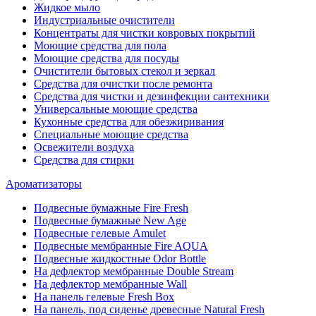
Жидкое мыло
Индустриальные очистители
Концентраты для чистки ковровых покрытий
Моющие средства для пола
Моющие средства для посуды
Очистители бытовых стекол и зеркал
Средства для очистки после ремонта
Средства для чистки и дезинфекции сантехники
Универсальные моющие средства
Кухонные средства для обезжиривания
Специальные моющие средства
Освежители воздуха
Средства для стирки
Ароматизаторы
Подвесные бумажные Fire Fresh
Подвесные бумажные New Age
Подвесные гелевые Amulet
Подвесные мембранные Fire AQUA
Подвесные жидкостные Odor Bottle
На дефлектор мембранные Double Stream
На дефлектор мембранные Wall
На панель гелевые Fresh Box
На панель, под сиденье древесные Natural Fresh