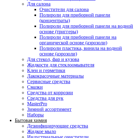
Для салона
Очистители для салона
Полироли для приборной панели
(концентраты)
Полироли для приборной панели на водной
основе (триггеры)
Полироли для приборной панели на
органической основе (аэрозоли)
Полироли пластика, винила на водной
основе (аэрозоли)
Для стекол, фар и кузова
Жидкости для стеклоомывателя
Клеи и герметики
Лакокрасочные материалы
Сервисные средства
Смазки
Средства от коррозии
Средства для рук
MasterPro
Зимний ассортимент
Наборы
Бытовая химия
Дезинфицирующие средства
Жидкое мыло
Индустриальные очистители