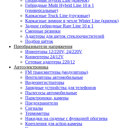
Гибридные Hybrid Line (крючок)
Гибридные Multi Hybrid Line 10 в 1
(универсальные)
Каркасные Truck Line (грузовые)
Каркасные зимние в чехле Winter Line (крючок)
Задние гибридные Rare Line 10 в 1
Сменные резинки
Адаптеры для щеток стеклоочистителей
Подбор щёток
Преобразователи напряжения
Инверторы 12/220V, 24/220V
Конвертеры 24/12V
Сетевые адаптеры 220/12
Автоэлектроника
FM трансмиттеры (модуляторы)
Вентиляторы автомобильные
Видеорегистраторы
Зарядные устройства для телефонов
Пылесосы автомобильные
Парктроники, камеры
Предохранители
Сигналы
Термометры
Накидки на сиденье с функцией обогрева
Крепления для action-камеры