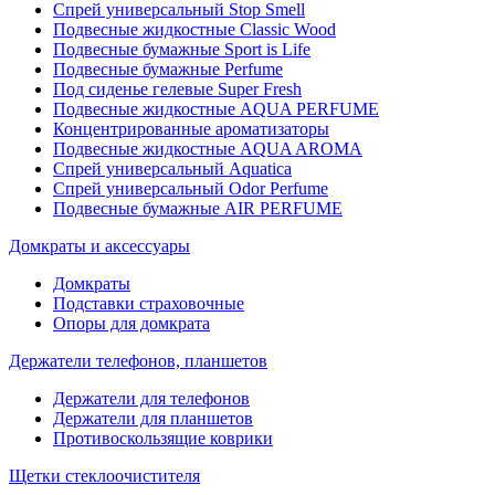
Спрей универсальный Stop Smell
Подвесные жидкостные Classic Wood
Подвесные бумажные Sport is Life
Подвесные бумажные Perfume
Под сиденье гелевые Super Fresh
Подвесные жидкостные AQUA PERFUME
Концентрированные ароматизаторы
Подвесные жидкостные AQUA AROMA
Спрей универсальный Aquatica
Спрей универсальный Odor Perfume
Подвесные бумажные AIR PERFUME
Домкраты и аксессуары
Домкраты
Подставки страховочные
Опоры для домкрата
Держатели телефонов, планшетов
Держатели для телефонов
Держатели для планшетов
Противоскользящие коврики
Щетки стеклоочистителя