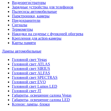
Видеорегистраторы
Зарядные устройства для телефонов
Пылесосы автомобильные
Парктроники, камеры
Предохранители
Сигналы
Термометры
Накидки на сиденье с функцией обогрева
Крепления для action-камеры
Карты памяти
Лампы автомобильные
Головной свет Vegas
Головной свет ATLAS
Головной свет SIRIUS
Головной свет ALFAS
Головной свет SPECTRAS
Головной свет EVO
Головной свет Lumos LED
Головной свет JT
Габариты, освещение салона Vegas
Габариты, освещение салона LED
Ксенон: лампы, блоки