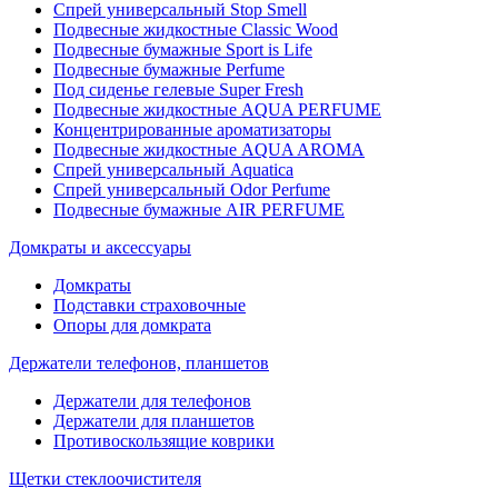
Спрей универсальный Stop Smell
Подвесные жидкостные Classic Wood
Подвесные бумажные Sport is Life
Подвесные бумажные Perfume
Под сиденье гелевые Super Fresh
Подвесные жидкостные AQUA PERFUME
Концентрированные ароматизаторы
Подвесные жидкостные AQUA AROMA
Спрей универсальный Aquatica
Спрей универсальный Odor Perfume
Подвесные бумажные AIR PERFUME
Домкраты и аксессуары
Домкраты
Подставки страховочные
Опоры для домкрата
Держатели телефонов, планшетов
Держатели для телефонов
Держатели для планшетов
Противоскользящие коврики
Щетки стеклоочистителя