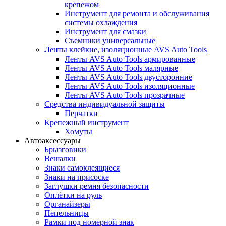
крепежом
Инструмент для ремонта и обслуживания
системы охлаждения
Инструмент для смазки
Съемники универсальные
Ленты клейкие, изоляционные AVS Auto Tools
Ленты AVS Auto Tools армированные
Ленты AVS Auto Tools малярные
Ленты AVS Auto Tools двусторонние
Ленты AVS Auto Tools изоляционные
Ленты AVS Auto Tools прозрачные
Средства индивидуальной защиты
Перчатки
Крепежный инструмент
Хомуты
Автоаксессуары
Брызговики
Вешалки
Знаки самоклеящиеся
Знаки на присоске
Заглушки ремня безопасности
Оплётки на руль
Органайзеры
Пепельницы
Рамки под номерной знак