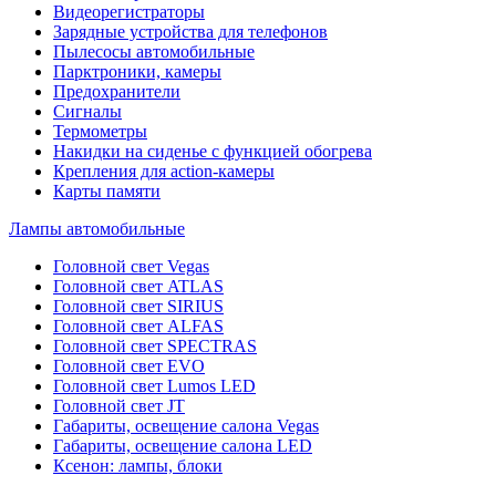
Видеорегистраторы
Зарядные устройства для телефонов
Пылесосы автомобильные
Парктроники, камеры
Предохранители
Сигналы
Термометры
Накидки на сиденье с функцией обогрева
Крепления для action-камеры
Карты памяти
Лампы автомобильные
Головной свет Vegas
Головной свет ATLAS
Головной свет SIRIUS
Головной свет ALFAS
Головной свет SPECTRAS
Головной свет EVO
Головной свет Lumos LED
Головной свет JT
Габариты, освещение салона Vegas
Габариты, освещение салона LED
Ксенон: лампы, блоки