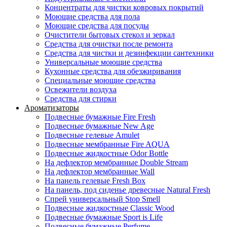
Концентраты для чистки ковровых покрытий
Моющие средства для пола
Моющие средства для посуды
Очистители бытовых стекол и зеркал
Средства для очистки после ремонта
Средства для чистки и дезинфекции сантехники
Универсальные моющие средства
Кухонные средства для обезжиривания
Специальные моющие средства
Освежители воздуха
Средства для стирки
Ароматизаторы
Подвесные бумажные Fire Fresh
Подвесные бумажные New Age
Подвесные гелевые Amulet
Подвесные мембранные Fire AQUA
Подвесные жидкостные Odor Bottle
На дефлектор мембранные Double Stream
На дефлектор мембранные Wall
На панель гелевые Fresh Box
На панель, под сиденье древесные Natural Fresh
Спрей универсальный Stop Smell
Подвесные жидкостные Classic Wood
Подвесные бумажные Sport is Life
Подвесные бумажные Perfume