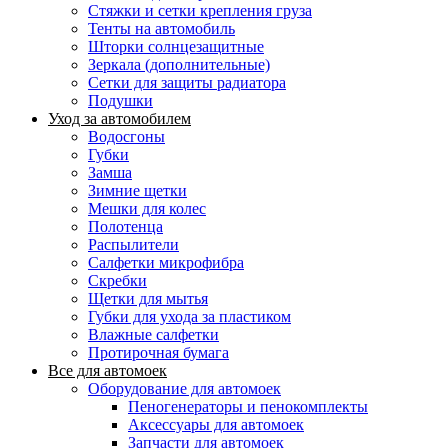
Стяжки и сетки крепления груза
Тенты на автомобиль
Шторки солнцезащитные
Зеркала (дополнительные)
Сетки для защиты радиатора
Подушки
Уход за автомобилем
Водосгоны
Губки
Замша
Зимние щетки
Мешки для колес
Полотенца
Распылители
Салфетки микрофибра
Скребки
Щетки для мытья
Губки для ухода за пластиком
Влажные салфетки
Протирочная бумага
Все для автомоек
Оборудование для автомоек
Пеногенераторы и пенокомплекты
Аксессуары для автомоек
Запчасти для автомоек