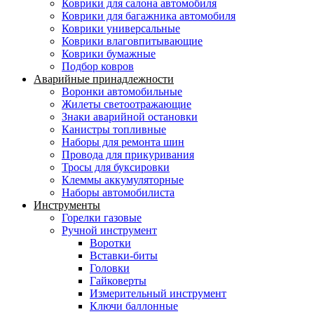
Коврики для салона автомобиля
Коврики для багажника автомобиля
Коврики универсальные
Коврики влаговпитывающие
Коврики бумажные
Подбор ковров
Аварийные принадлежности
Воронки автомобильные
Жилеты светоотражающие
Знаки аварийной остановки
Канистры топливные
Наборы для ремонта шин
Провода для прикуривания
Тросы для буксировки
Клеммы аккумуляторные
Наборы автомобилиста
Инструменты
Горелки газовые
Ручной инструмент
Воротки
Вставки-биты
Головки
Гайковерты
Измерительный инструмент
Ключи баллонные