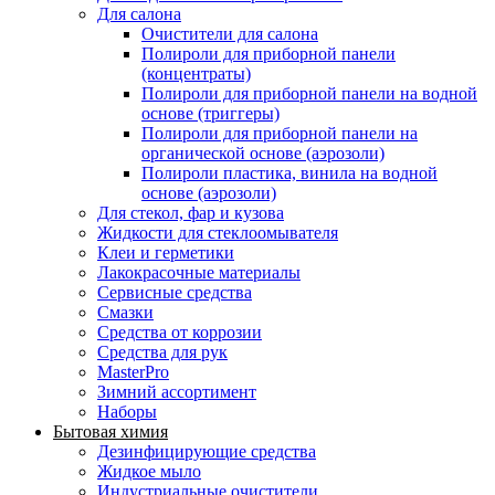
Для салона
Очистители для салона
Полироли для приборной панели
(концентраты)
Полироли для приборной панели на водной
основе (триггеры)
Полироли для приборной панели на
органической основе (аэрозоли)
Полироли пластика, винила на водной
основе (аэрозоли)
Для стекол, фар и кузова
Жидкости для стеклоомывателя
Клеи и герметики
Лакокрасочные материалы
Сервисные средства
Смазки
Средства от коррозии
Средства для рук
MasterPro
Зимний ассортимент
Наборы
Бытовая химия
Дезинфицирующие средства
Жидкое мыло
Индустриальные очистители