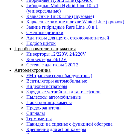
Гибридные Hybrid Line (крючок)
Гибридные Multi Hybrid Line 10 в 1
(универсальные)
Каркасные Truck Line (грузовые)
Каркасные зимние в чехле Winter Line (крючок)
Задние гибридные Rare Line 10 в 1
Сменные резинки
Адаптеры для щеток стеклоочистителей
Подбор щёток
Преобразователи напряжения
Инверторы 12/220V, 24/220V
Конвертеры 24/12V
Сетевые адаптеры 220/12
Автоэлектроника
FM трансмиттеры (модуляторы)
Вентиляторы автомобильные
Видеорегистраторы
Зарядные устройства для телефонов
Пылесосы автомобильные
Парктроники, камеры
Предохранители
Сигналы
Термометры
Накидки на сиденье с функцией обогрева
Крепления для action-камеры