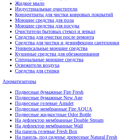
Жидкое мыло
Индустриальные очистители
Концентраты для чистки ковровых покрытий
Моющие средства для пола
Моющие средства для посуды
Очистители бытовых стекол и зеркал
Средства для очистки после ремонта
Средства для чистки и дезинфекции сантехники
Универсальные моющие средства
Кухонные средства для обезжиривания
Специальные моющие средства
Освежители воздуха
Средства для стирки
Ароматизаторы
Подвесные бумажные Fire Fresh
Подвесные бумажные New Age
Подвесные гелевые Amulet
Подвесные мембранные Fire AQUA
Подвесные жидкостные Odor Bottle
На дефлектор мембранные Double Stream
На дефлектор мембранные Wall
На панель гелевые Fresh Box
На панель, под сиденье древесные Natural Fresh