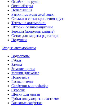
Оплётки на руль
Органайзеры
Пепельницы
Рамки под номерной знак
Стяжки и сетки крепления груза
Тенты на автомобиль
Шторки солнцезащитные
Зеркала (дополнительные)
Сетки для защиты радиатора
Подушки
Уход за автомобилем
Водосгоны
Губки
Замша
Зимние щетки
Мешки для колес
Полотенца
Распылители
Салфетки микрофибра
Скребки
Щетки для мытья
Губки для ухода за пластиком
Влажные салфетки