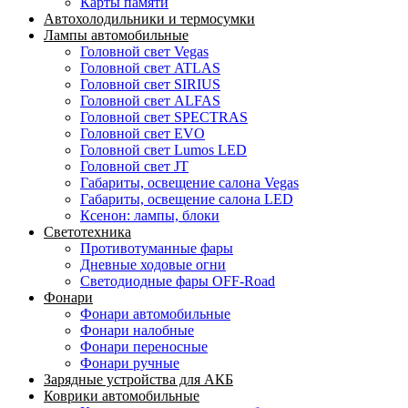
Карты памяти
Автохолодильники и термосумки
Лампы автомобильные
Головной свет Vegas
Головной свет ATLAS
Головной свет SIRIUS
Головной свет ALFAS
Головной свет SPECTRAS
Головной свет EVO
Головной свет Lumos LED
Головной свет JT
Габариты, освещение салона Vegas
Габариты, освещение салона LED
Ксенон: лампы, блоки
Светотехника
Противотуманные фары
Дневные ходовые огни
Светодиодные фары OFF-Road
Фонари
Фонари автомобильные
Фонари налобные
Фонари переносные
Фонари ручные
Зарядные устройства для АКБ
Коврики автомобильные