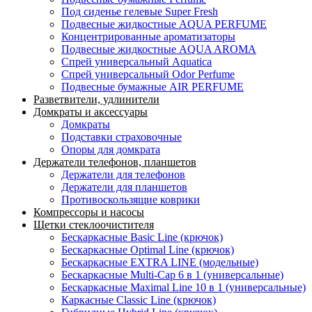
Под сиденье гелевые Super Fresh
Подвесные жидкостные AQUA PERFUME
Концентрированные ароматизаторы
Подвесные жидкостные AQUA AROMA
Спрей универсальный Aquatica
Спрей универсальный Odor Perfume
Подвесные бумажные AIR PERFUME
Разветвители, удлинители
Домкраты и аксессуары
Домкраты
Подставки страховочные
Опоры для домкрата
Держатели телефонов, планшетов
Держатели для телефонов
Держатели для планшетов
Противоскользящие коврики
Компрессоры и насосы
Щетки стеклоочистителя
Бескаркасные Basic Line (крючок)
Бескаркасные Optimal Line (крючок)
Бескаркасные EXTRA LINE (модельные)
Бескаркасные Multi-Cap 6 в 1 (универсальные)
Бескаркасные Maximal Line 10 в 1 (универсальные)
Каркасные Classic Line (крючок)