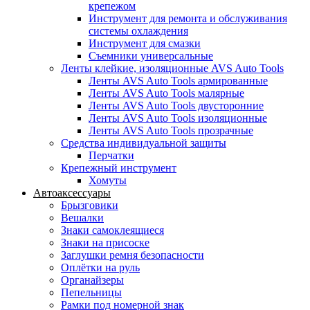
крепежом
Инструмент для ремонта и обслуживания
системы охлаждения
Инструмент для смазки
Съемники универсальные
Ленты клейкие, изоляционные AVS Auto Tools
Ленты AVS Auto Tools армированные
Ленты AVS Auto Tools малярные
Ленты AVS Auto Tools двусторонние
Ленты AVS Auto Tools изоляционные
Ленты AVS Auto Tools прозрачные
Средства индивидуальной защиты
Перчатки
Крепежный инструмент
Хомуты
Автоаксессуары
Брызговики
Вешалки
Знаки самоклеящиеся
Знаки на присоске
Заглушки ремня безопасности
Оплётки на руль
Органайзеры
Пепельницы
Рамки под номерной знак