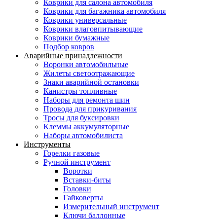
Коврики для салона автомобиля
Коврики для багажника автомобиля
Коврики универсальные
Коврики влаговпитывающие
Коврики бумажные
Подбор ковров
Аварийные принадлежности
Воронки автомобильные
Жилеты светоотражающие
Знаки аварийной остановки
Канистры топливные
Наборы для ремонта шин
Провода для прикуривания
Тросы для буксировки
Клеммы аккумуляторные
Наборы автомобилиста
Инструменты
Горелки газовые
Ручной инструмент
Воротки
Вставки-биты
Головки
Гайковерты
Измерительный инструмент
Ключи баллонные