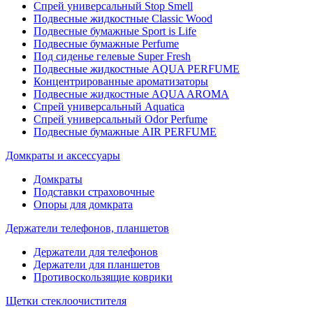
Спрей универсальный Stop Smell
Подвесные жидкостные Classic Wood
Подвесные бумажные Sport is Life
Подвесные бумажные Perfume
Под сиденье гелевые Super Fresh
Подвесные жидкостные AQUA PERFUME
Концентрированные ароматизаторы
Подвесные жидкостные AQUA AROMA
Спрей универсальный Aquatica
Спрей универсальный Odor Perfume
Подвесные бумажные AIR PERFUME
Домкраты и аксессуары
Домкраты
Подставки страховочные
Опоры для домкрата
Держатели телефонов, планшетов
Держатели для телефонов
Держатели для планшетов
Противоскользящие коврики
Щетки стеклоочистителя