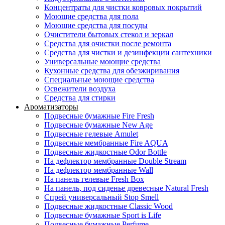
Концентраты для чистки ковровых покрытий
Моющие средства для пола
Моющие средства для посуды
Очистители бытовых стекол и зеркал
Средства для очистки после ремонта
Средства для чистки и дезинфекции сантехники
Универсальные моющие средства
Кухонные средства для обезжиривания
Специальные моющие средства
Освежители воздуха
Средства для стирки
Ароматизаторы
Подвесные бумажные Fire Fresh
Подвесные бумажные New Age
Подвесные гелевые Amulet
Подвесные мембранные Fire AQUA
Подвесные жидкостные Odor Bottle
На дефлектор мембранные Double Stream
На дефлектор мембранные Wall
На панель гелевые Fresh Box
На панель, под сиденье древесные Natural Fresh
Спрей универсальный Stop Smell
Подвесные жидкостные Classic Wood
Подвесные бумажные Sport is Life
Подвесные бумажные Perfume