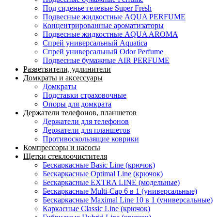
Под сиденье гелевые Super Fresh
Подвесные жидкостные AQUA PERFUME
Концентрированные ароматизаторы
Подвесные жидкостные AQUA AROMA
Спрей универсальный Aquatica
Спрей универсальный Odor Perfume
Подвесные бумажные AIR PERFUME
Разветвители, удлинители
Домкраты и аксессуары
Домкраты
Подставки страховочные
Опоры для домкрата
Держатели телефонов, планшетов
Держатели для телефонов
Держатели для планшетов
Противоскользящие коврики
Компрессоры и насосы
Щетки стеклоочистителя
Бескаркасные Basic Line (крючок)
Бескаркасные Optimal Line (крючок)
Бескаркасные EXTRA LINE (модельные)
Бескаркасные Multi-Cap 6 в 1 (универсальные)
Бескаркасные Maximal Line 10 в 1 (универсальные)
Каркасные Classic Line (крючок)