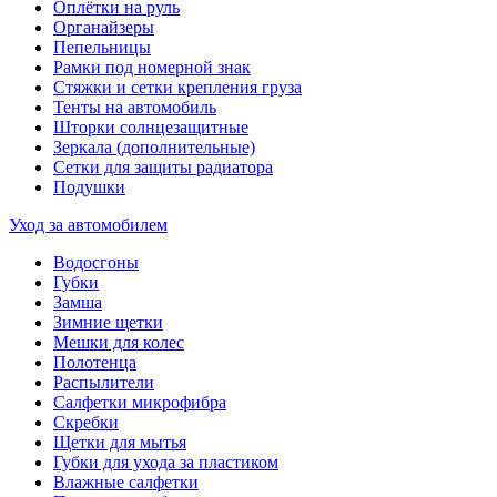
Оплётки на руль
Органайзеры
Пепельницы
Рамки под номерной знак
Стяжки и сетки крепления груза
Тенты на автомобиль
Шторки солнцезащитные
Зеркала (дополнительные)
Сетки для защиты радиатора
Подушки
Уход за автомобилем
Водосгоны
Губки
Замша
Зимние щетки
Мешки для колес
Полотенца
Распылители
Салфетки микрофибра
Скребки
Щетки для мытья
Губки для ухода за пластиком
Влажные салфетки