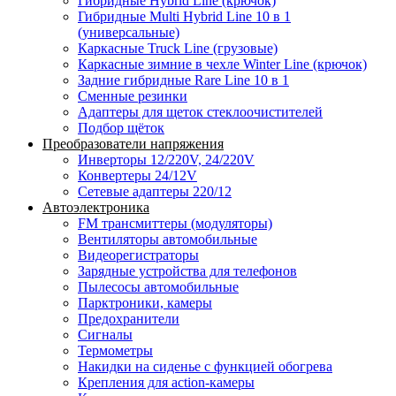
Гибридные Hybrid Line (крючок)
Гибридные Multi Hybrid Line 10 в 1
(универсальные)
Каркасные Truck Line (грузовые)
Каркасные зимние в чехле Winter Line (крючок)
Задние гибридные Rare Line 10 в 1
Сменные резинки
Адаптеры для щеток стеклоочистителей
Подбор щёток
Преобразователи напряжения
Инверторы 12/220V, 24/220V
Конвертеры 24/12V
Сетевые адаптеры 220/12
Автоэлектроника
FM трансмиттеры (модуляторы)
Вентиляторы автомобильные
Видеорегистраторы
Зарядные устройства для телефонов
Пылесосы автомобильные
Парктроники, камеры
Предохранители
Сигналы
Термометры
Накидки на сиденье с функцией обогрева
Крепления для action-камеры