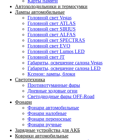
Карты памяти
Автохолодильники и термосумки
Лампы автомобильные
Головной свет Vegas
Головной свет ATLAS
Головной свет SIRIUS
Головной свет ALFAS
Головной свет SPECTRAS
Головной свет EVO
Головной свет Lumos LED
Головной свет JT
Габариты, освещение салона Vegas
Габариты, освещение салона LED
Ксенон: лампы, блоки
Светотехника
Противотуманные фары
Дневные ходовые огни
Светодиодные фары OFF-Road
Фонари
Фонари автомобильные
Фонари налобные
Фонари переносные
Фонари ручные
Зарядные устройства для АКБ
Коврики автомобильные