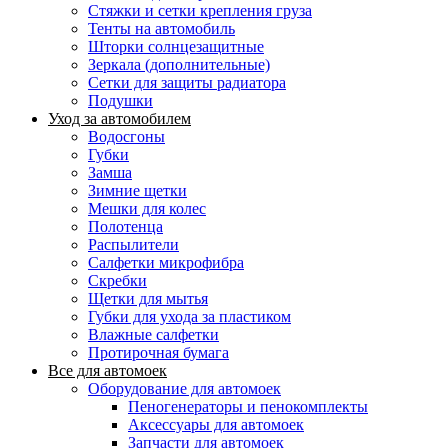
Стяжки и сетки крепления груза
Тенты на автомобиль
Шторки солнцезащитные
Зеркала (дополнительные)
Сетки для защиты радиатора
Подушки
Уход за автомобилем
Водосгоны
Губки
Замша
Зимние щетки
Мешки для колес
Полотенца
Распылители
Салфетки микрофибра
Скребки
Щетки для мытья
Губки для ухода за пластиком
Влажные салфетки
Протирочная бумага
Все для автомоек
Оборудование для автомоек
Пеногенераторы и пенокомплекты
Аксессуары для автомоек
Запчасти для автомоек