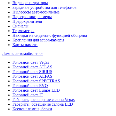
Видеорегистраторы
Зарядные устройства для телефонов
Пылесосы автомобильные
Парктроники, камеры
Предохранители
Сигналы
Термометры
Накидки на сиденье с функцией обогрева
Крепления для action-камеры
Карты памяти
Лампы автомобильные
Головной свет Vegas
Головной свет ATLAS
Головной свет SIRIUS
Головной свет ALFAS
Головной свет SPECTRAS
Головной свет EVO
Головной свет Lumos LED
Головной свет JT
Габариты, освещение салона Vegas
Габариты, освещение салона LED
Ксенон: лампы, блоки