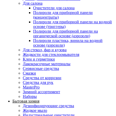
Для салона
Очистители для салона
Полироли для приборной панели
(концентраты)
Полироли для приборной панели на водной
основе (триггеры)
Полироли для приборной панели на
органической основе (аэрозоли)
Полироли пластика, винила на водной
основе (аэрозоли)
Для стекол, фар и кузова
Жидкости для стеклоомывателя
Клеи и герметики
Лакокрасочные материалы
Сервисные средства
Смазки
Средства от коррозии
Средства для рук
MasterPro
Зимний ассортимент
Наборы
Бытовая химия
Дезинфицирующие средства
Жидкое мыло
Индустриальные очистители