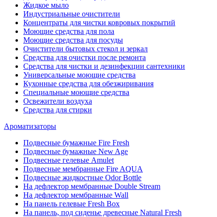
Жидкое мыло
Индустриальные очистители
Концентраты для чистки ковровых покрытий
Моющие средства для пола
Моющие средства для посуды
Очистители бытовых стекол и зеркал
Средства для очистки после ремонта
Средства для чистки и дезинфекции сантехники
Универсальные моющие средства
Кухонные средства для обезжиривания
Специальные моющие средства
Освежители воздуха
Средства для стирки
Ароматизаторы
Подвесные бумажные Fire Fresh
Подвесные бумажные New Age
Подвесные гелевые Amulet
Подвесные мембранные Fire AQUA
Подвесные жидкостные Odor Bottle
На дефлектор мембранные Double Stream
На дефлектор мембранные Wall
На панель гелевые Fresh Box
На панель, под сиденье древесные Natural Fresh