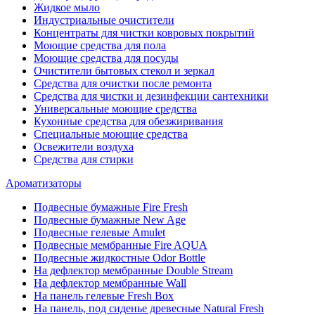
Жидкое мыло
Индустриальные очистители
Концентраты для чистки ковровых покрытий
Моющие средства для пола
Моющие средства для посуды
Очистители бытовых стекол и зеркал
Средства для очистки после ремонта
Средства для чистки и дезинфекции сантехники
Универсальные моющие средства
Кухонные средства для обезжиривания
Специальные моющие средства
Освежители воздуха
Средства для стирки
Ароматизаторы
Подвесные бумажные Fire Fresh
Подвесные бумажные New Age
Подвесные гелевые Amulet
Подвесные мембранные Fire AQUA
Подвесные жидкостные Odor Bottle
На дефлектор мембранные Double Stream
На дефлектор мембранные Wall
На панель гелевые Fresh Box
На панель, под сиденье древесные Natural Fresh