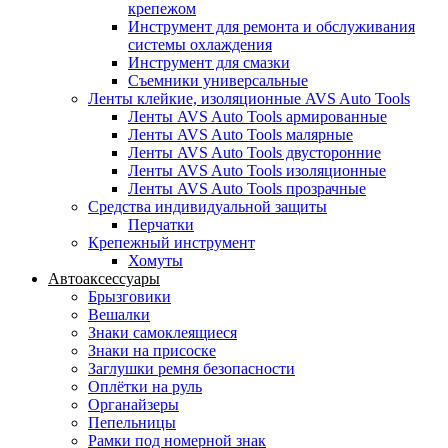
крепежом
Инструмент для ремонта и обслуживания
системы охлаждения
Инструмент для смазки
Съемники универсальные
Ленты клейкие, изоляционные AVS Auto Tools
Ленты AVS Auto Tools армированные
Ленты AVS Auto Tools малярные
Ленты AVS Auto Tools двусторонние
Ленты AVS Auto Tools изоляционные
Ленты AVS Auto Tools прозрачные
Средства индивидуальной защиты
Перчатки
Крепежный инструмент
Хомуты
Автоаксессуары
Брызговики
Вешалки
Знаки самоклеящиеся
Знаки на присоске
Заглушки ремня безопасности
Оплётки на руль
Органайзеры
Пепельницы
Рамки под номерной знак