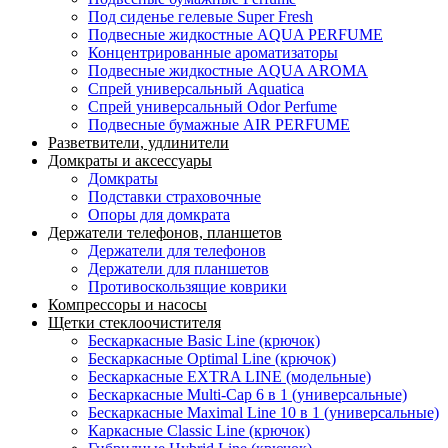
Под сиденье гелевые Super Fresh
Подвесные жидкостные AQUA PERFUME
Концентрированные ароматизаторы
Подвесные жидкостные AQUA AROMA
Спрей универсальный Aquatica
Спрей универсальный Odor Perfume
Подвесные бумажные AIR PERFUME
Разветвители, удлинители
Домкраты и аксессуары
Домкраты
Подставки страховочные
Опоры для домкрата
Держатели телефонов, планшетов
Держатели для телефонов
Держатели для планшетов
Противоскользящие коврики
Компрессоры и насосы
Щетки стеклоочистителя
Бескаркасные Basic Line (крючок)
Бескаркасные Optimal Line (крючок)
Бескаркасные EXTRA LINE (модельные)
Бескаркасные Multi-Cap 6 в 1 (универсальные)
Бескаркасные Maximal Line 10 в 1 (универсальные)
Каркасные Classic Line (крючок)