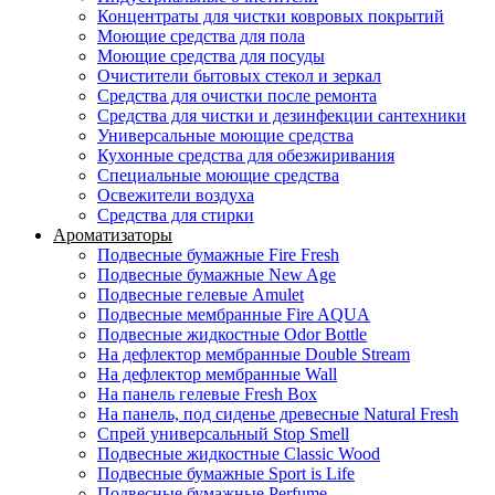
Концентраты для чистки ковровых покрытий
Моющие средства для пола
Моющие средства для посуды
Очистители бытовых стекол и зеркал
Средства для очистки после ремонта
Средства для чистки и дезинфекции сантехники
Универсальные моющие средства
Кухонные средства для обезжиривания
Специальные моющие средства
Освежители воздуха
Средства для стирки
Ароматизаторы
Подвесные бумажные Fire Fresh
Подвесные бумажные New Age
Подвесные гелевые Amulet
Подвесные мембранные Fire AQUA
Подвесные жидкостные Odor Bottle
На дефлектор мембранные Double Stream
На дефлектор мембранные Wall
На панель гелевые Fresh Box
На панель, под сиденье древесные Natural Fresh
Спрей универсальный Stop Smell
Подвесные жидкостные Classic Wood
Подвесные бумажные Sport is Life
Подвесные бумажные Perfume