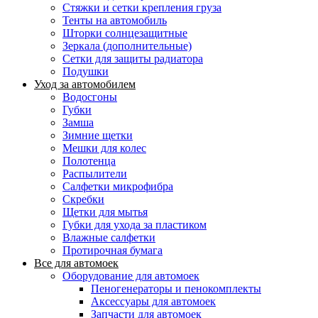
Стяжки и сетки крепления груза
Тенты на автомобиль
Шторки солнцезащитные
Зеркала (дополнительные)
Сетки для защиты радиатора
Подушки
Уход за автомобилем
Водосгоны
Губки
Замша
Зимние щетки
Мешки для колес
Полотенца
Распылители
Салфетки микрофибра
Скребки
Щетки для мытья
Губки для ухода за пластиком
Влажные салфетки
Протирочная бумага
Все для автомоек
Оборудование для автомоек
Пеногенераторы и пенокомплекты
Аксессуары для автомоек
Запчасти для автомоек