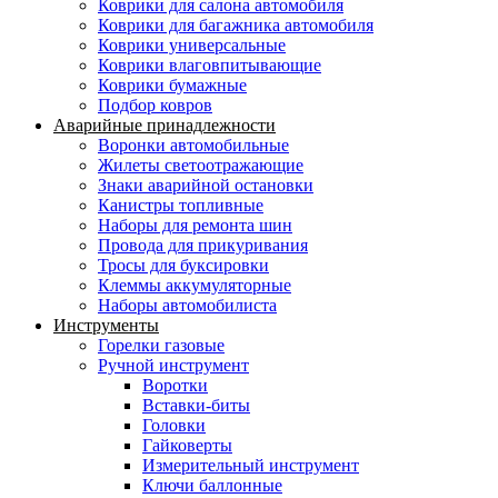
Коврики для салона автомобиля
Коврики для багажника автомобиля
Коврики универсальные
Коврики влаговпитывающие
Коврики бумажные
Подбор ковров
Аварийные принадлежности
Воронки автомобильные
Жилеты светоотражающие
Знаки аварийной остановки
Канистры топливные
Наборы для ремонта шин
Провода для прикуривания
Тросы для буксировки
Клеммы аккумуляторные
Наборы автомобилиста
Инструменты
Горелки газовые
Ручной инструмент
Воротки
Вставки-биты
Головки
Гайковерты
Измерительный инструмент
Ключи баллонные