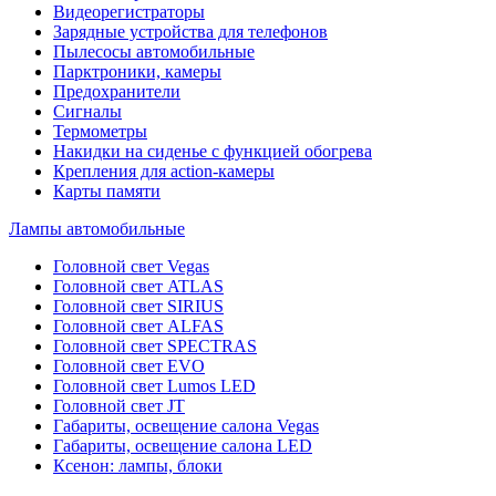
Видеорегистраторы
Зарядные устройства для телефонов
Пылесосы автомобильные
Парктроники, камеры
Предохранители
Сигналы
Термометры
Накидки на сиденье с функцией обогрева
Крепления для action-камеры
Карты памяти
Лампы автомобильные
Головной свет Vegas
Головной свет ATLAS
Головной свет SIRIUS
Головной свет ALFAS
Головной свет SPECTRAS
Головной свет EVO
Головной свет Lumos LED
Головной свет JT
Габариты, освещение салона Vegas
Габариты, освещение салона LED
Ксенон: лампы, блоки