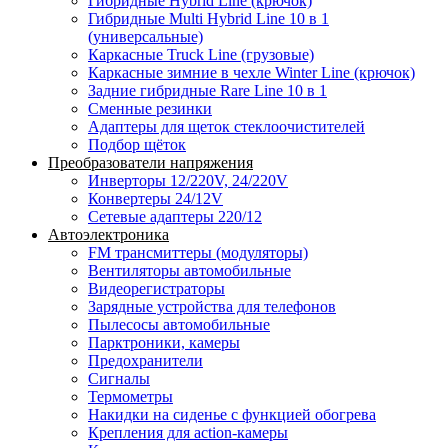
Гибридные Hybrid Line (крючок)
Гибридные Multi Hybrid Line 10 в 1
(универсальные)
Каркасные Truck Line (грузовые)
Каркасные зимние в чехле Winter Line (крючок)
Задние гибридные Rare Line 10 в 1
Сменные резинки
Адаптеры для щеток стеклоочистителей
Подбор щёток
Преобразователи напряжения
Инверторы 12/220V, 24/220V
Конвертеры 24/12V
Сетевые адаптеры 220/12
Автоэлектроника
FM трансмиттеры (модуляторы)
Вентиляторы автомобильные
Видеорегистраторы
Зарядные устройства для телефонов
Пылесосы автомобильные
Парктроники, камеры
Предохранители
Сигналы
Термометры
Накидки на сиденье с функцией обогрева
Крепления для action-камеры