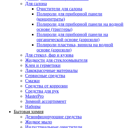
Для салона
Очистители для салона
Полироли для приборной панели
(концентраты)
Полироли для приборной панели на водной
основе (триггеры)
Полироли для приборной панели на
органической основе (аэрозоли)
Полироли пластика, винила на водной
основе (аэрозоли)
Для стекол, фар и кузова
Жидкости для стеклоомывателя
Клеи и герметики
Лакокрасочные материалы
Сервисные средства
Смазки
Средства от коррозии
Средства для рук
MasterPro
Зимний ассортимент
Наборы
Бытовая химия
Дезинфицирующие средства
Жидкое мыло
Индустриальные очистители