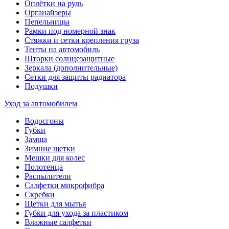
Оплётки на руль
Органайзеры
Пепельницы
Рамки под номерной знак
Стяжки и сетки крепления груза
Тенты на автомобиль
Шторки солнцезащитные
Зеркала (дополнительные)
Сетки для защиты радиатора
Подушки
Уход за автомобилем
Водосгоны
Губки
Замша
Зимние щетки
Мешки для колес
Полотенца
Распылители
Салфетки микрофибра
Скребки
Щетки для мытья
Губки для ухода за пластиком
Влажные салфетки