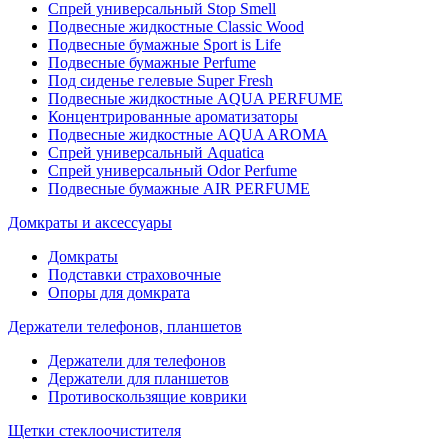
Спрей универсальный Stop Smell
Подвесные жидкостные Classic Wood
Подвесные бумажные Sport is Life
Подвесные бумажные Perfume
Под сиденье гелевые Super Fresh
Подвесные жидкостные AQUA PERFUME
Концентрированные ароматизаторы
Подвесные жидкостные AQUA AROMA
Спрей универсальный Aquatica
Спрей универсальный Odor Perfume
Подвесные бумажные AIR PERFUME
Домкраты и аксессуары
Домкраты
Подставки страховочные
Опоры для домкрата
Держатели телефонов, планшетов
Держатели для телефонов
Держатели для планшетов
Противоскользящие коврики
Щетки стеклоочистителя