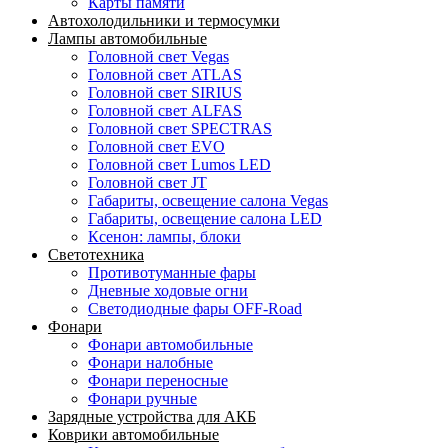
Карты памяти
Автохолодильники и термосумки
Лампы автомобильные
Головной свет Vegas
Головной свет ATLAS
Головной свет SIRIUS
Головной свет ALFAS
Головной свет SPECTRAS
Головной свет EVO
Головной свет Lumos LED
Головной свет JT
Габариты, освещение салона Vegas
Габариты, освещение салона LED
Ксенон: лампы, блоки
Светотехника
Противотуманные фары
Дневные ходовые огни
Светодиодные фары OFF-Road
Фонари
Фонари автомобильные
Фонари налобные
Фонари переносные
Фонари ручные
Зарядные устройства для АКБ
Коврики автомобильные