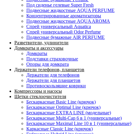
Под сиденье гелевые Super Fresh
Подвесные жидкостные AQUA PERFUME
Концентрированные ароматизаторы
Подвесные жидкостные AQUA AROMA
Спрей универсальный Aquatica
Спрей универсальный Odor Perfume
Подвесные бумажные AIR PERFUME
Разветвители, удлинители
Домкраты и аксессуары
Домкраты
Подставки страховочные
Опоры для домкрата
Держатели телефонов, планшетов
Держатели для телефонов
Держатели для планшетов
Противоскользящие коврики
Компрессоры и насосы
Щетки стеклоочистителя
Бескаркасные Basic Line (крючок)
Бескаркасные Optimal Line (крючок)
Бескаркасные EXTRA LINE (модельные)
Бескаркасные Multi-Cap 6 в 1 (универсальные)
Бескаркасные Maximal Line 10 в 1 (универсальные)
Каркасные Classic Line (крючок)