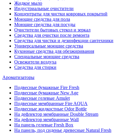
Жидкое мыло
Индустриальные очистители
Концентраты для чистки ковровых покрытий
Моющие средства для пола
Моющие средства для посуды
Очистители бытовых стекол и зеркал
Средства для очистки после ремонта
Средства для чистки и дезинфекции сантехники
Универсальные моющие средства
Кухонные средства для обезжиривания
Специальные моющие средства
Освежители воздуха
Средства для стирки
Ароматизаторы
Подвесные бумажные Fire Fresh
Подвесные бумажные New Age
Подвесные гелевые Amulet
Подвесные мембранные Fire AQUA
Подвесные жидкостные Odor Bottle
На дефлектор мембранные Double Stream
На дефлектор мембранные Wall
На панель гелевые Fresh Box
На панель, под сиденье древесные Natural Fresh