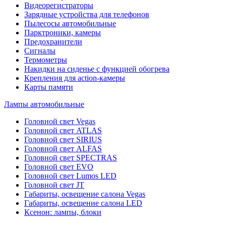
Видеорегистраторы
Зарядные устройства для телефонов
Пылесосы автомобильные
Парктроники, камеры
Предохранители
Сигналы
Термометры
Накидки на сиденье с функцией обогрева
Крепления для action-камеры
Карты памяти
Лампы автомобильные
Головной свет Vegas
Головной свет ATLAS
Головной свет SIRIUS
Головной свет ALFAS
Головной свет SPECTRAS
Головной свет EVO
Головной свет Lumos LED
Головной свет JT
Габариты, освещение салона Vegas
Габариты, освещение салона LED
Ксенон: лампы, блоки