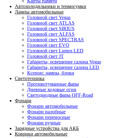
Карты памяти
Автохолодильники и термосумки
Лампы автомобильные
Головной свет Vegas
Головной свет ATLAS
Головной свет SIRIUS
Головной свет ALFAS
Головной свет SPECTRAS
Головной свет EVO
Головной свет Lumos LED
Головной свет JT
Габариты, освещение салона Vegas
Габариты, освещение салона LED
Ксенон: лампы, блоки
Светотехника
Противотуманные фары
Дневные ходовые огни
Светодиодные фары OFF-Road
Фонари
Фонари автомобильные
Фонари налобные
Фонари переносные
Фонари ручные
Зарядные устройства для АКБ
Коврики автомобильные