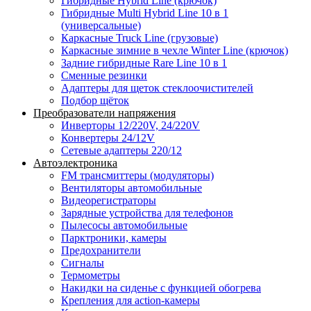
Гибридные Hybrid Line (крючок)
Гибридные Multi Hybrid Line 10 в 1
(универсальные)
Каркасные Truck Line (грузовые)
Каркасные зимние в чехле Winter Line (крючок)
Задние гибридные Rare Line 10 в 1
Сменные резинки
Адаптеры для щеток стеклоочистителей
Подбор щёток
Преобразователи напряжения
Инверторы 12/220V, 24/220V
Конвертеры 24/12V
Сетевые адаптеры 220/12
Автоэлектроника
FM трансмиттеры (модуляторы)
Вентиляторы автомобильные
Видеорегистраторы
Зарядные устройства для телефонов
Пылесосы автомобильные
Парктроники, камеры
Предохранители
Сигналы
Термометры
Накидки на сиденье с функцией обогрева
Крепления для action-камеры