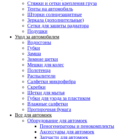
Стяжки и сетки крепления груза
Тенты на автомобиль
Шторки солнцезащитные
Зеркала (дополнительные)
Сетки для защиты радиатора
Подушки
Уход за автомобилем
Водосгоны
Губки
Замша
Зимние щетки
Мешки для колес
Полотенца
Распылители
Салфетки микрофибра
Скребки
Щетки для мытья
Губки для ухода за пластиком
Влажные салфетки
Протирочная бумага
Все для автомоек
Оборудование для автомоек
Пеногенераторы и пенокомплекты
Аксессуары для автомоек
Запчасти для автомоек