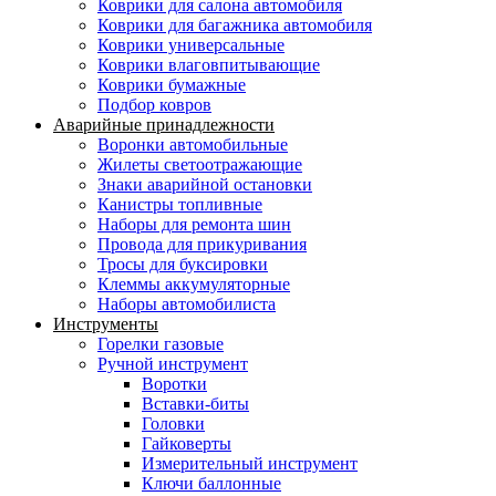
Коврики для салона автомобиля
Коврики для багажника автомобиля
Коврики универсальные
Коврики влаговпитывающие
Коврики бумажные
Подбор ковров
Аварийные принадлежности
Воронки автомобильные
Жилеты светоотражающие
Знаки аварийной остановки
Канистры топливные
Наборы для ремонта шин
Провода для прикуривания
Тросы для буксировки
Клеммы аккумуляторные
Наборы автомобилиста
Инструменты
Горелки газовые
Ручной инструмент
Воротки
Вставки-биты
Головки
Гайковерты
Измерительный инструмент
Ключи баллонные