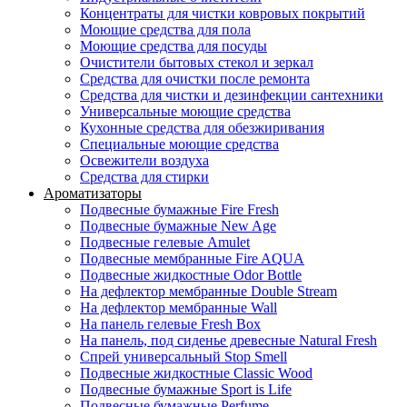
Концентраты для чистки ковровых покрытий
Моющие средства для пола
Моющие средства для посуды
Очистители бытовых стекол и зеркал
Средства для очистки после ремонта
Средства для чистки и дезинфекции сантехники
Универсальные моющие средства
Кухонные средства для обезжиривания
Специальные моющие средства
Освежители воздуха
Средства для стирки
Ароматизаторы
Подвесные бумажные Fire Fresh
Подвесные бумажные New Age
Подвесные гелевые Amulet
Подвесные мембранные Fire AQUA
Подвесные жидкостные Odor Bottle
На дефлектор мембранные Double Stream
На дефлектор мембранные Wall
На панель гелевые Fresh Box
На панель, под сиденье древесные Natural Fresh
Спрей универсальный Stop Smell
Подвесные жидкостные Classic Wood
Подвесные бумажные Sport is Life
Подвесные бумажные Perfume