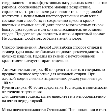
содержанием высокоэффективных натуральных компонентов
(энзимы) обеспечивает мягкое моющее воздействие,
справляясь с загрязнениями различного типа в воде любой
жесткости. Специальный цветосберегающий комплекс в
составе геля способствует сохранению яркости красок
цветных и темных вещей даже после многократных стирок.
Быстро растворяется и легко выполаскивается, не оставляя
следов. Придает вещам свежесть и легкий приятный аромат.
Не содержит фосфатов, отбеливателей и хлора.
Способ применения: Важно! Для выбора способа стирки и
температуры воды необходимо следовать рекомендациям на
ярлыках изделий. Изделия из тканей с неустойчивыми
красителями следует стирать отдельно.
Автоматическая стирка: 40 мл средства залить в специально
предназначенное отделение для основной стирки. При
жесткой воде и сильных загрязнениях расход увеличить до
100 мл.
Ручная стирка: 40-80 мл средства на 10 л воды, в зависимости
от степени загрязнения.
Для удаления трудных пятен нанесите гель непосредственно
на пятно перед стиркой.
Меры предосторожности: Осторожно! При попадании в глаза