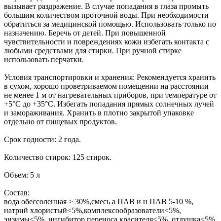
вызывает раздражение. В случае попадания в глаза промыть
большим количеством проточной воды. При необходимости
обратиться за медицинской помощью. Использовать только по
назначению. Беречь от детей. При повышенной
чувствительности и повреждениях кожи избегать контакта с
любыми средствами для стирки. При ручной стирке
использовать перчатки.
Условия транспортировки и хранения: Рекомендуется хранить
в сухом, хорошо проветриваемом помещении на расстоянии
не менее 1 м от нагревательных приборов, при температуре от
+5°С до +35°С. Избегать попадания прямых солнечных лучей
и замораживания. Хранить в плотно закрытой упаковке
отдельно от пищевых продуктов.
Срок годности: 2 года.
Количество стирок: 125 стирок.
Объем: 5 л
Состав:
вода обессоленная > 30%,смесь а ПАВ и н ПАВ 5-10 %,
натрий хлористый<5%,комплексообразователи<5%,
энзимы<5%, ингибитор переноса красителя<5%, отдушка<5%,