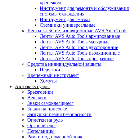
крепежом
Инструмент для ремонта и обслуживания
системы охлаждения
Инструмент для смазки
Съемники универсальные
Ленты клейкие, изоляционные AVS Auto Tools
Ленты AVS Auto Tools армированные
Ленты AVS Auto Tools малярные
Ленты AVS Auto Tools двусторонние
Ленты AVS Auto Tools изоляционные
Ленты AVS Auto Tools прозрачные
Средства индивидуальной защиты
Перчатки
Крепежный инструмент
Хомуты
Автоаксессуары
Брызговики
Вешалки
Знаки самоклеящиеся
Знаки на присоске
Заглушки ремня безопасности
Оплётки на руль
Органайзеры
Пепельницы
Рамки под номерной знак