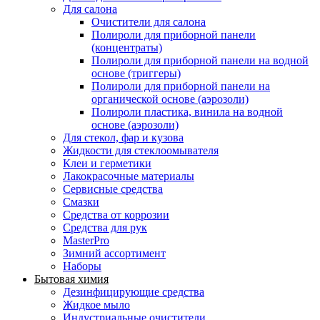
Для салона
Очистители для салона
Полироли для приборной панели
(концентраты)
Полироли для приборной панели на водной
основе (триггеры)
Полироли для приборной панели на
органической основе (аэрозоли)
Полироли пластика, винила на водной
основе (аэрозоли)
Для стекол, фар и кузова
Жидкости для стеклоомывателя
Клеи и герметики
Лакокрасочные материалы
Сервисные средства
Смазки
Средства от коррозии
Средства для рук
MasterPro
Зимний ассортимент
Наборы
Бытовая химия
Дезинфицирующие средства
Жидкое мыло
Индустриальные очистители