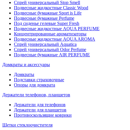
Спрей универсальный Stop Smell
Подвесные жидкостные Classic Wood
Подвесные бумажные Sport is Life
Подвесные бумажные Perfume
Под сиденье гелевые Super Fresh
Подвесные жидкостные AQUA PERFUME
Концентрированные ароматизаторы
Подвесные жидкостные AQUA AROMA
Спрей универсальный Aquatica
Спрей универсальный Odor Perfume
Подвесные бумажные AIR PERFUME
Домкраты и аксессуары
Домкраты
Подставки страховочные
Опоры для домкрата
Держатели телефонов, планшетов
Держатели для телефонов
Держатели для планшетов
Противоскользящие коврики
Щетки стеклоочистителя