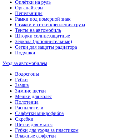
Оплётки на руль
Органайзеры
Пепельницы
Рамки под номерной знак
Стяжки и сетки крепления груза
Тенты на автомобиль
Шторки солнцезащитные
Зеркала (дополнительные)
Сетки для защиты радиатора
Подушки
Уход за автомобилем
Водосгоны
Губки
Замша
Зимние щетки
Мешки для колес
Полотенца
Распылители
Салфетки микрофибра
Скребки
Щетки для мытья
Губки для ухода за пластиком
Влажные салфетки