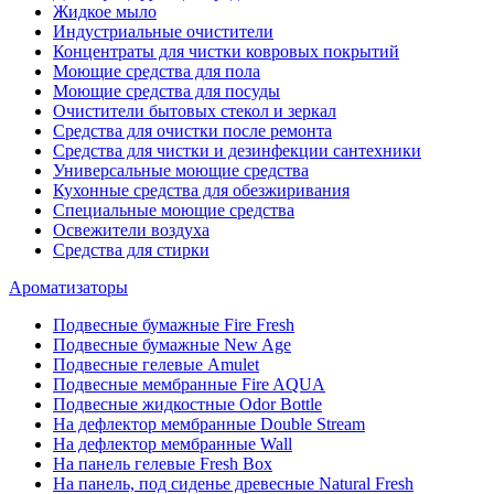
Жидкое мыло
Индустриальные очистители
Концентраты для чистки ковровых покрытий
Моющие средства для пола
Моющие средства для посуды
Очистители бытовых стекол и зеркал
Средства для очистки после ремонта
Средства для чистки и дезинфекции сантехники
Универсальные моющие средства
Кухонные средства для обезжиривания
Специальные моющие средства
Освежители воздуха
Средства для стирки
Ароматизаторы
Подвесные бумажные Fire Fresh
Подвесные бумажные New Age
Подвесные гелевые Amulet
Подвесные мембранные Fire AQUA
Подвесные жидкостные Odor Bottle
На дефлектор мембранные Double Stream
На дефлектор мембранные Wall
На панель гелевые Fresh Box
На панель, под сиденье древесные Natural Fresh