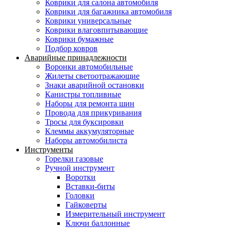
Коврики для салона автомобиля
Коврики для багажника автомобиля
Коврики универсальные
Коврики влаговпитывающие
Коврики бумажные
Подбор ковров
Аварийные принадлежности
Воронки автомобильные
Жилеты светоотражающие
Знаки аварийной остановки
Канистры топливные
Наборы для ремонта шин
Провода для прикуривания
Тросы для буксировки
Клеммы аккумуляторные
Наборы автомобилиста
Инструменты
Горелки газовые
Ручной инструмент
Воротки
Вставки-биты
Головки
Гайковерты
Измерительный инструмент
Ключи баллонные