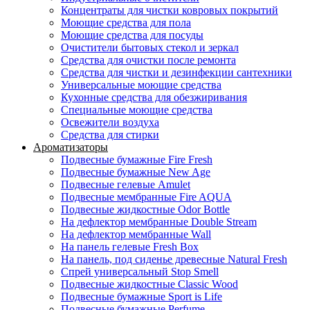
Концентраты для чистки ковровых покрытий
Моющие средства для пола
Моющие средства для посуды
Очистители бытовых стекол и зеркал
Средства для очистки после ремонта
Средства для чистки и дезинфекции сантехники
Универсальные моющие средства
Кухонные средства для обезжиривания
Специальные моющие средства
Освежители воздуха
Средства для стирки
Ароматизаторы
Подвесные бумажные Fire Fresh
Подвесные бумажные New Age
Подвесные гелевые Amulet
Подвесные мембранные Fire AQUA
Подвесные жидкостные Odor Bottle
На дефлектор мембранные Double Stream
На дефлектор мембранные Wall
На панель гелевые Fresh Box
На панель, под сиденье древесные Natural Fresh
Спрей универсальный Stop Smell
Подвесные жидкостные Classic Wood
Подвесные бумажные Sport is Life
Подвесные бумажные Perfume