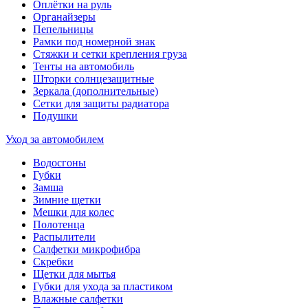
Оплётки на руль
Органайзеры
Пепельницы
Рамки под номерной знак
Стяжки и сетки крепления груза
Тенты на автомобиль
Шторки солнцезащитные
Зеркала (дополнительные)
Сетки для защиты радиатора
Подушки
Уход за автомобилем
Водосгоны
Губки
Замша
Зимние щетки
Мешки для колес
Полотенца
Распылители
Салфетки микрофибра
Скребки
Щетки для мытья
Губки для ухода за пластиком
Влажные салфетки