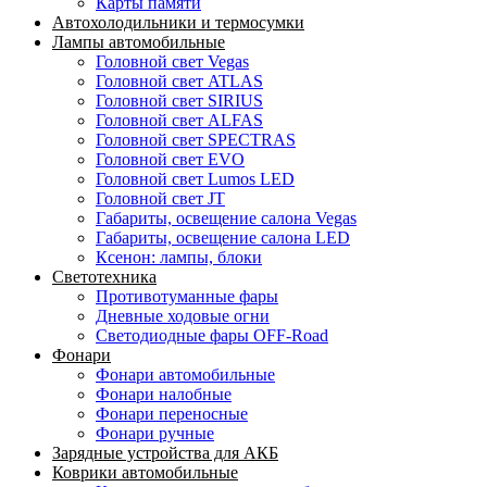
Карты памяти
Автохолодильники и термосумки
Лампы автомобильные
Головной свет Vegas
Головной свет ATLAS
Головной свет SIRIUS
Головной свет ALFAS
Головной свет SPECTRAS
Головной свет EVO
Головной свет Lumos LED
Головной свет JT
Габариты, освещение салона Vegas
Габариты, освещение салона LED
Ксенон: лампы, блоки
Светотехника
Противотуманные фары
Дневные ходовые огни
Светодиодные фары OFF-Road
Фонари
Фонари автомобильные
Фонари налобные
Фонари переносные
Фонари ручные
Зарядные устройства для АКБ
Коврики автомобильные