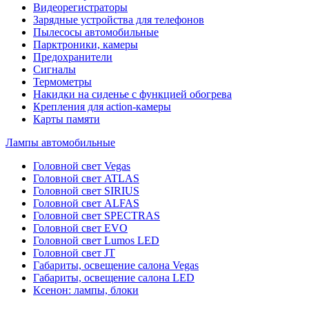
Видеорегистраторы
Зарядные устройства для телефонов
Пылесосы автомобильные
Парктроники, камеры
Предохранители
Сигналы
Термометры
Накидки на сиденье с функцией обогрева
Крепления для action-камеры
Карты памяти
Лампы автомобильные
Головной свет Vegas
Головной свет ATLAS
Головной свет SIRIUS
Головной свет ALFAS
Головной свет SPECTRAS
Головной свет EVO
Головной свет Lumos LED
Головной свет JT
Габариты, освещение салона Vegas
Габариты, освещение салона LED
Ксенон: лампы, блоки