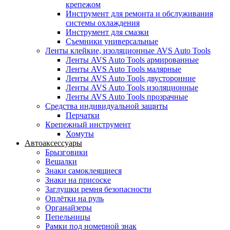
крепежом
Инструмент для ремонта и обслуживания
системы охлаждения
Инструмент для смазки
Съемники универсальные
Ленты клейкие, изоляционные AVS Auto Tools
Ленты AVS Auto Tools армированные
Ленты AVS Auto Tools малярные
Ленты AVS Auto Tools двусторонние
Ленты AVS Auto Tools изоляционные
Ленты AVS Auto Tools прозрачные
Средства индивидуальной защиты
Перчатки
Крепежный инструмент
Хомуты
Автоаксессуары
Брызговики
Вешалки
Знаки самоклеящиеся
Знаки на присоске
Заглушки ремня безопасности
Оплётки на руль
Органайзеры
Пепельницы
Рамки под номерной знак