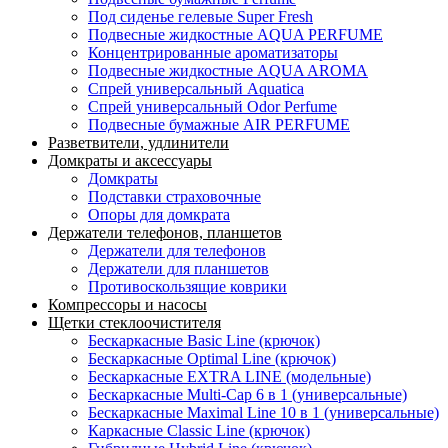
Под сиденье гелевые Super Fresh
Подвесные жидкостные AQUA PERFUME
Концентрированные ароматизаторы
Подвесные жидкостные AQUA AROMA
Спрей универсальный Aquatica
Спрей универсальный Odor Perfume
Подвесные бумажные AIR PERFUME
Разветвители, удлинители
Домкраты и аксессуары
Домкраты
Подставки страховочные
Опоры для домкрата
Держатели телефонов, планшетов
Держатели для телефонов
Держатели для планшетов
Противоскользящие коврики
Компрессоры и насосы
Щетки стеклоочистителя
Бескаркасные Basic Line (крючок)
Бескаркасные Optimal Line (крючок)
Бескаркасные EXTRA LINE (модельные)
Бескаркасные Multi-Cap 6 в 1 (универсальные)
Бескаркасные Maximal Line 10 в 1 (универсальные)
Каркасные Classic Line (крючок)