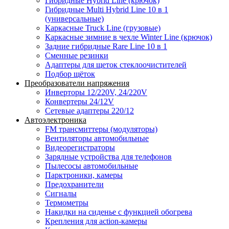
Гибридные Hybrid Line (крючок)
Гибридные Multi Hybrid Line 10 в 1
(универсальные)
Каркасные Truck Line (грузовые)
Каркасные зимние в чехле Winter Line (крючок)
Задние гибридные Rare Line 10 в 1
Сменные резинки
Адаптеры для щеток стеклоочистителей
Подбор щёток
Преобразователи напряжения
Инверторы 12/220V, 24/220V
Конвертеры 24/12V
Сетевые адаптеры 220/12
Автоэлектроника
FM трансмиттеры (модуляторы)
Вентиляторы автомобильные
Видеорегистраторы
Зарядные устройства для телефонов
Пылесосы автомобильные
Парктроники, камеры
Предохранители
Сигналы
Термометры
Накидки на сиденье с функцией обогрева
Крепления для action-камеры