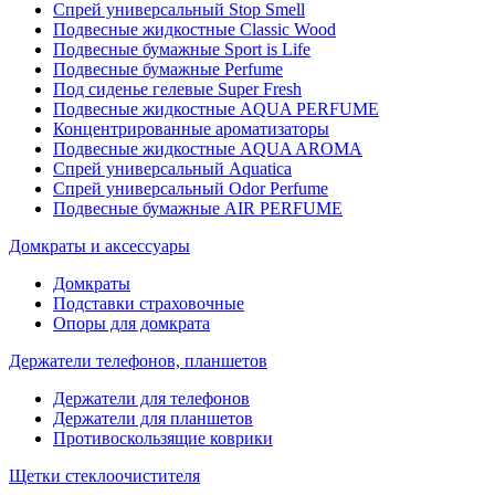
Спрей универсальный Stop Smell
Подвесные жидкостные Classic Wood
Подвесные бумажные Sport is Life
Подвесные бумажные Perfume
Под сиденье гелевые Super Fresh
Подвесные жидкостные AQUA PERFUME
Концентрированные ароматизаторы
Подвесные жидкостные AQUA AROMA
Спрей универсальный Aquatica
Спрей универсальный Odor Perfume
Подвесные бумажные AIR PERFUME
Домкраты и аксессуары
Домкраты
Подставки страховочные
Опоры для домкрата
Держатели телефонов, планшетов
Держатели для телефонов
Держатели для планшетов
Противоскользящие коврики
Щетки стеклоочистителя