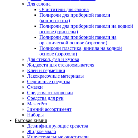
Для салона
Очистители для салона
Полироли для приборной панели
(концентраты)
Полироли для приборной панели на водной
основе (триггеры)
Полироли для приборной панели на
органической основе (аэрозоли)
Полироли пластика, винила на водной
основе (аэрозоли)
Для стекол, фар и кузова
Жидкости для стеклоомывателя
Клеи и герметики
Лакокрасочные материалы
Сервисные средства
Смазки
Средства от коррозии
Средства для рук
MasterPro
Зимний ассортимент
Наборы
Бытовая химия
Дезинфицирующие средства
Жидкое мыло
Индустриальные очистители