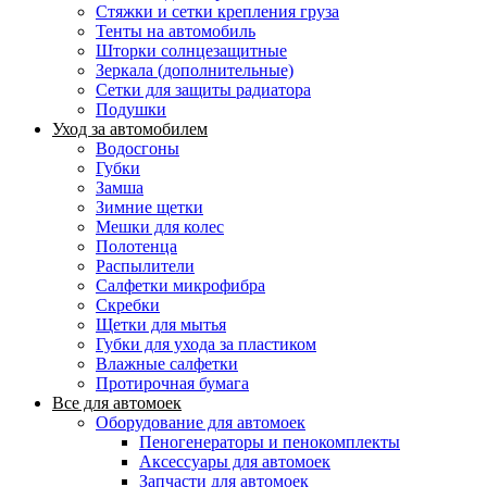
Стяжки и сетки крепления груза
Тенты на автомобиль
Шторки солнцезащитные
Зеркала (дополнительные)
Сетки для защиты радиатора
Подушки
Уход за автомобилем
Водосгоны
Губки
Замша
Зимние щетки
Мешки для колес
Полотенца
Распылители
Салфетки микрофибра
Скребки
Щетки для мытья
Губки для ухода за пластиком
Влажные салфетки
Протирочная бумага
Все для автомоек
Оборудование для автомоек
Пеногенераторы и пенокомплекты
Аксессуары для автомоек
Запчасти для автомоек