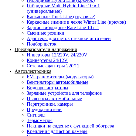
Гибридные Hybrid Line (крючок)
Гибридные Multi Hybrid Line 10 в 1
(универсальные)
Каркасные Truck Line (грузовые)
Каркасные зимние в чехле Winter Line (крючок)
Задние гибридные Rare Line 10 в 1
Сменные резинки
Адаптеры для щеток стеклоочистителей
Подбор щёток
Преобразователи напряжения
Инверторы 12/220V, 24/220V
Конвертеры 24/12V
Сетевые адаптеры 220/12
Автоэлектроника
FM трансмиттеры (модуляторы)
Вентиляторы автомобильные
Видеорегистраторы
Зарядные устройства для телефонов
Пылесосы автомобильные
Парктроники, камеры
Предохранители
Сигналы
Термометры
Накидки на сиденье с функцией обогрева
Крепления для action-камеры