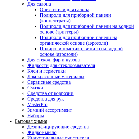
Для салона
Очистители для салона
Полироли для приборной панели
(концентраты)
Полироли для приборной панели на водной
основе (триггеры)
Полироли для приборной панели на
органической основе (аэрозоли)
Полироли пластика, винила на водной
основе (аэрозоли)
Для стекол, фар и кузова
Жидкости для стеклоомывателя
Клеи и герметики
Лакокрасочные материалы
Сервисные средства
Смазки
Средства от коррозии
Средства для рук
MasterPro
Зимний ассортимент
Наборы
Бытовая химия
Дезинфицирующие средства
Жидкое мыло
Индустриальные очистители