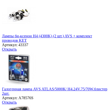
Лампы би-ксенон H4 (4300K) (2 шт.) AVS + комплект
проводов KET
Артикул: 43337
Открыть
Галогенная лампа AVS ATLAS/5000К/ H4.24V.75/70W.блистер
2шт.
Артикул: A78576S
Открыть