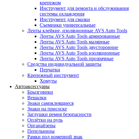
крепежом
Инструмент для ремонта и обслуживания
системы охлаждения
Инструмент для смазки
Съемники универсальные
Ленты клейкие, изоляционные AVS Auto Tools
Ленты AVS Auto Tools армированные
Ленты AVS Auto Tools малярные
Ленты AVS Auto Tools двусторонние
Ленты AVS Auto Tools изоляционные
Ленты AVS Auto Tools прозрачные
Средства индивидуальной защиты
Перчатки
Крепежный инструмент
Хомуты
Автоаксессуары
Брызговики
Вешалки
Знаки самоклеящиеся
Знаки на присоске
Заглушки ремня безопасности
Оплётки на руль
Органайзеры
Пепельницы
Рамки под номерной знак