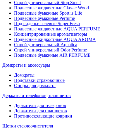
Спрей универсальный Stop Smell
Подвесные жидкостные Classic Wood
Подвесные бумажные Sport is Life
Подвесные бумажные Perfume
Под сиденье гелевые Super Fresh
Подвесные жидкостные AQUA PERFUME
Концентрированные ароматизаторы
Подвесные жидкостные AQUA AROMA
Спрей универсальный Aquatica
Спрей универсальный Odor Perfume
Подвесные бумажные AIR PERFUME
Домкраты и аксессуары
Домкраты
Подставки страховочные
Опоры для домкрата
Держатели телефонов, планшетов
Держатели для телефонов
Держатели для планшетов
Противоскользящие коврики
Щетки стеклоочистителя