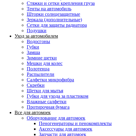
Стяжки и сетки крепления груза
Тенты на автомобиль
Шторки солнцезащитные
Зеркала (дополнительные)
Сетки для защиты радиатора
Подушки
Уход за автомобилем
Водосгоны
Губки
Замша
Зимние щетки
Мешки для колес
Полотенца
Распылители
Салфетки микрофибра
Скребки
Щетки для мытья
Губки для ухода за пластиком
Влажные салфетки
Протирочная бумага
Все для автомоек
Оборудование для автомоек
Пеногенераторы и пенокомплекты
Аксессуары для автомоек
Запчасти для автомоек