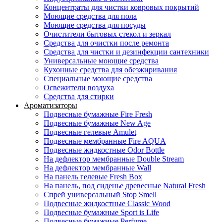
Концентраты для чистки ковровых покрытий
Моющие средства для пола
Моющие средства для посуды
Очистители бытовых стекол и зеркал
Средства для очистки после ремонта
Средства для чистки и дезинфекции сантехники
Универсальные моющие средства
Кухонные средства для обезжиривания
Специальные моющие средства
Освежители воздуха
Средства для стирки
Ароматизаторы
Подвесные бумажные Fire Fresh
Подвесные бумажные New Age
Подвесные гелевые Amulet
Подвесные мембранные Fire AQUA
Подвесные жидкостные Odor Bottle
На дефлектор мембранные Double Stream
На дефлектор мембранные Wall
На панель гелевые Fresh Box
На панель, под сиденье древесные Natural Fresh
Спрей универсальный Stop Smell
Подвесные жидкостные Classic Wood
Подвесные бумажные Sport is Life
Подвесные бумажные Perfume