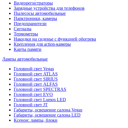
Видеорегистраторы
Зарядные устройства для телефонов
Пылесосы автомобильные
Парктроники, камеры
Предохранители
Сигналы
Термометры
Накидки на сиденье с функцией обогрева
Крепления для action-камеры
Карты памяти
Лампы автомобильные
Головной свет Vegas
Головной свет ATLAS
Головной свет SIRIUS
Головной свет ALFAS
Головной свет SPECTRAS
Головной свет EVO
Головной свет Lumos LED
Головной свет JT
Габариты, освещение салона Vegas
Габариты, освещение салона LED
Ксенон: лампы, блоки