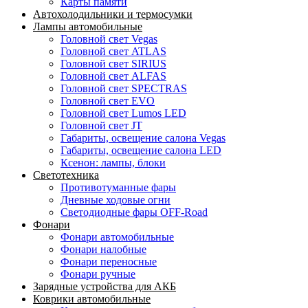
Карты памяти
Автохолодильники и термосумки
Лампы автомобильные
Головной свет Vegas
Головной свет ATLAS
Головной свет SIRIUS
Головной свет ALFAS
Головной свет SPECTRAS
Головной свет EVO
Головной свет Lumos LED
Головной свет JT
Габариты, освещение салона Vegas
Габариты, освещение салона LED
Ксенон: лампы, блоки
Светотехника
Противотуманные фары
Дневные ходовые огни
Светодиодные фары OFF-Road
Фонари
Фонари автомобильные
Фонари налобные
Фонари переносные
Фонари ручные
Зарядные устройства для АКБ
Коврики автомобильные