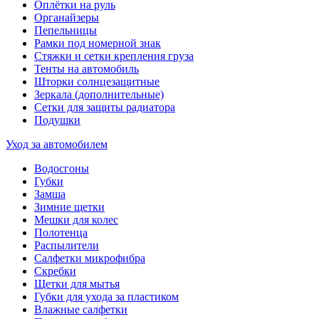
Оплётки на руль
Органайзеры
Пепельницы
Рамки под номерной знак
Стяжки и сетки крепления груза
Тенты на автомобиль
Шторки солнцезащитные
Зеркала (дополнительные)
Сетки для защиты радиатора
Подушки
Уход за автомобилем
Водосгоны
Губки
Замша
Зимние щетки
Мешки для колес
Полотенца
Распылители
Салфетки микрофибра
Скребки
Щетки для мытья
Губки для ухода за пластиком
Влажные салфетки