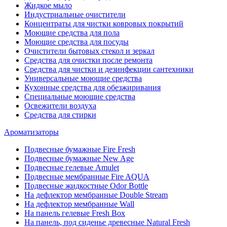
Жидкое мыло
Индустриальные очистители
Концентраты для чистки ковровых покрытий
Моющие средства для пола
Моющие средства для посуды
Очистители бытовых стекол и зеркал
Средства для очистки после ремонта
Средства для чистки и дезинфекции сантехники
Универсальные моющие средства
Кухонные средства для обезжиривания
Специальные моющие средства
Освежители воздуха
Средства для стирки
Ароматизаторы
Подвесные бумажные Fire Fresh
Подвесные бумажные New Age
Подвесные гелевые Amulet
Подвесные мембранные Fire AQUA
Подвесные жидкостные Odor Bottle
На дефлектор мембранные Double Stream
На дефлектор мембранные Wall
На панель гелевые Fresh Box
На панель, под сиденье древесные Natural Fresh