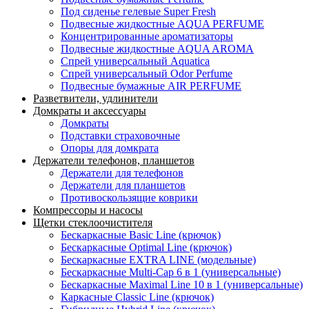
Под сиденье гелевые Super Fresh
Подвесные жидкостные AQUA PERFUME
Концентрированные ароматизаторы
Подвесные жидкостные AQUA AROMA
Спрей универсальный Aquatica
Спрей универсальный Odor Perfume
Подвесные бумажные AIR PERFUME
Разветвители, удлинители
Домкраты и аксессуары
Домкраты
Подставки страховочные
Опоры для домкрата
Держатели телефонов, планшетов
Держатели для телефонов
Держатели для планшетов
Противоскользящие коврики
Компрессоры и насосы
Щетки стеклоочистителя
Бескаркасные Basic Line (крючок)
Бескаркасные Optimal Line (крючок)
Бескаркасные EXTRA LINE (модельные)
Бескаркасные Multi-Cap 6 в 1 (универсальные)
Бескаркасные Maximal Line 10 в 1 (универсальные)
Каркасные Classic Line (крючок)