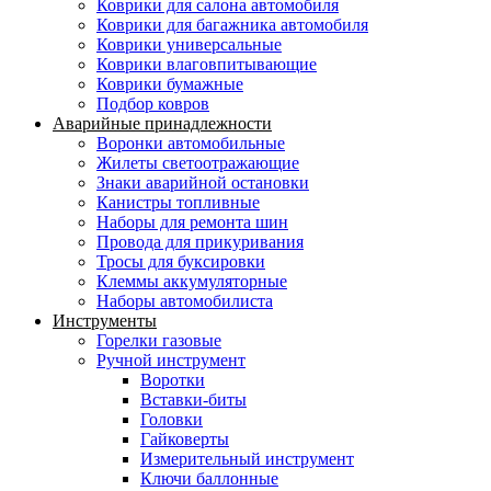
Коврики для салона автомобиля
Коврики для багажника автомобиля
Коврики универсальные
Коврики влаговпитывающие
Коврики бумажные
Подбор ковров
Аварийные принадлежности
Воронки автомобильные
Жилеты светоотражающие
Знаки аварийной остановки
Канистры топливные
Наборы для ремонта шин
Провода для прикуривания
Тросы для буксировки
Клеммы аккумуляторные
Наборы автомобилиста
Инструменты
Горелки газовые
Ручной инструмент
Воротки
Вставки-биты
Головки
Гайковерты
Измерительный инструмент
Ключи баллонные