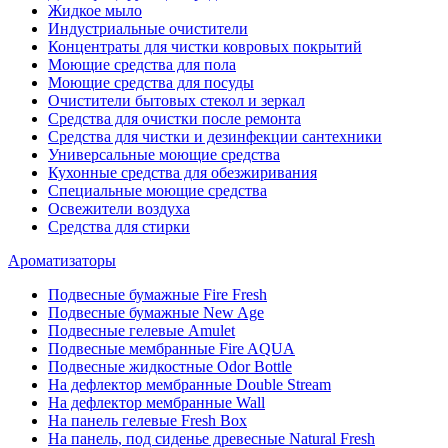
Жидкое мыло
Индустриальные очистители
Концентраты для чистки ковровых покрытий
Моющие средства для пола
Моющие средства для посуды
Очистители бытовых стекол и зеркал
Средства для очистки после ремонта
Средства для чистки и дезинфекции сантехники
Универсальные моющие средства
Кухонные средства для обезжиривания
Специальные моющие средства
Освежители воздуха
Средства для стирки
Ароматизаторы
Подвесные бумажные Fire Fresh
Подвесные бумажные New Age
Подвесные гелевые Amulet
Подвесные мембранные Fire AQUA
Подвесные жидкостные Odor Bottle
На дефлектор мембранные Double Stream
На дефлектор мембранные Wall
На панель гелевые Fresh Box
На панель, под сиденье древесные Natural Fresh