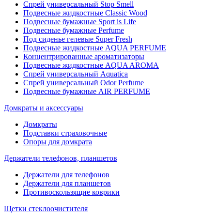
Спрей универсальный Stop Smell
Подвесные жидкостные Classic Wood
Подвесные бумажные Sport is Life
Подвесные бумажные Perfume
Под сиденье гелевые Super Fresh
Подвесные жидкостные AQUA PERFUME
Концентрированные ароматизаторы
Подвесные жидкостные AQUA AROMA
Спрей универсальный Aquatica
Спрей универсальный Odor Perfume
Подвесные бумажные AIR PERFUME
Домкраты и аксессуары
Домкраты
Подставки страховочные
Опоры для домкрата
Держатели телефонов, планшетов
Держатели для телефонов
Держатели для планшетов
Противоскользящие коврики
Щетки стеклоочистителя