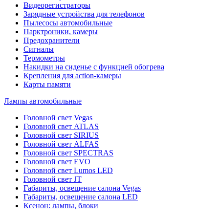
Видеорегистраторы
Зарядные устройства для телефонов
Пылесосы автомобильные
Парктроники, камеры
Предохранители
Сигналы
Термометры
Накидки на сиденье с функцией обогрева
Крепления для action-камеры
Карты памяти
Лампы автомобильные
Головной свет Vegas
Головной свет ATLAS
Головной свет SIRIUS
Головной свет ALFAS
Головной свет SPECTRAS
Головной свет EVO
Головной свет Lumos LED
Головной свет JT
Габариты, освещение салона Vegas
Габариты, освещение салона LED
Ксенон: лампы, блоки