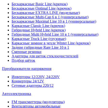
Бескаркасные Basic Line (крючок)
Бескаркасные Optimal Line (крючок)
Бескаркасные EXTRA LINE (модельные)
Бескаркасные Multi-Cap 6 в 1 (универсальные)
Бескаркасные Maximal Line 10 в 1 (универсальные)
Каркасные Classic Line (крючок)
Гибридные Hybrid Line (крючок)
Гибридные Multi Hybrid Line 10 в 1 (универсальные)
Каркасные Truck Line (грузовые)
Каркасные зимние в чехле Winter Line (крючок)
Задние гибридные Rare Line 10 в 1
Сменные резинки
Адаптеры для щеток стеклоочистителей
Подбор щёток
Преобразователи напряжения
Инверторы 12/220V, 24/220V
Конвертеры 24/12V
Сетевые адаптеры 220/12
Автоэлектроника
FM трансмиттеры (модуляторы)
Вентиляторы автомобильные