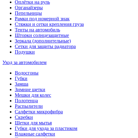
Оплётки на руль
Органайзеры
Пепельницы
Рамки под номерной знак
Стяжки и сетки крепления груза
Тенты на автомобиль
Шторки солнцезащитные
Зеркала (дополнительные)
Сетки для защиты радиатора
Подушки
Уход за автомобилем
Водосгоны
Губки
Замша
Зимние щетки
Мешки для колес
Полотенца
Распылители
Салфетки микрофибра
Скребки
Щетки для мытья
Губки для ухода за пластиком
Влажные салфетки