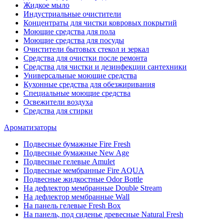
Жидкое мыло
Индустриальные очистители
Концентраты для чистки ковровых покрытий
Моющие средства для пола
Моющие средства для посуды
Очистители бытовых стекол и зеркал
Средства для очистки после ремонта
Средства для чистки и дезинфекции сантехники
Универсальные моющие средства
Кухонные средства для обезжиривания
Специальные моющие средства
Освежители воздуха
Средства для стирки
Ароматизаторы
Подвесные бумажные Fire Fresh
Подвесные бумажные New Age
Подвесные гелевые Amulet
Подвесные мембранные Fire AQUA
Подвесные жидкостные Odor Bottle
На дефлектор мембранные Double Stream
На дефлектор мембранные Wall
На панель гелевые Fresh Box
На панель, под сиденье древесные Natural Fresh