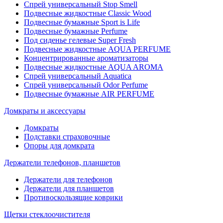
Спрей универсальный Stop Smell
Подвесные жидкостные Classic Wood
Подвесные бумажные Sport is Life
Подвесные бумажные Perfume
Под сиденье гелевые Super Fresh
Подвесные жидкостные AQUA PERFUME
Концентрированные ароматизаторы
Подвесные жидкостные AQUA AROMA
Спрей универсальный Aquatica
Спрей универсальный Odor Perfume
Подвесные бумажные AIR PERFUME
Домкраты и аксессуары
Домкраты
Подставки страховочные
Опоры для домкрата
Держатели телефонов, планшетов
Держатели для телефонов
Держатели для планшетов
Противоскользящие коврики
Щетки стеклоочистителя