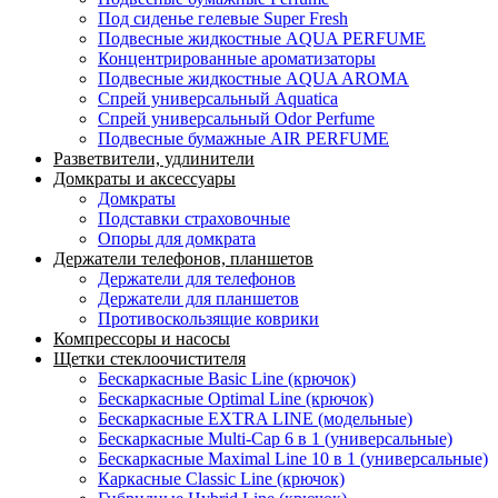
Под сиденье гелевые Super Fresh
Подвесные жидкостные AQUA PERFUME
Концентрированные ароматизаторы
Подвесные жидкостные AQUA AROMA
Спрей универсальный Aquatica
Спрей универсальный Odor Perfume
Подвесные бумажные AIR PERFUME
Разветвители, удлинители
Домкраты и аксессуары
Домкраты
Подставки страховочные
Опоры для домкрата
Держатели телефонов, планшетов
Держатели для телефонов
Держатели для планшетов
Противоскользящие коврики
Компрессоры и насосы
Щетки стеклоочистителя
Бескаркасные Basic Line (крючок)
Бескаркасные Optimal Line (крючок)
Бескаркасные EXTRA LINE (модельные)
Бескаркасные Multi-Cap 6 в 1 (универсальные)
Бескаркасные Maximal Line 10 в 1 (универсальные)
Каркасные Classic Line (крючок)