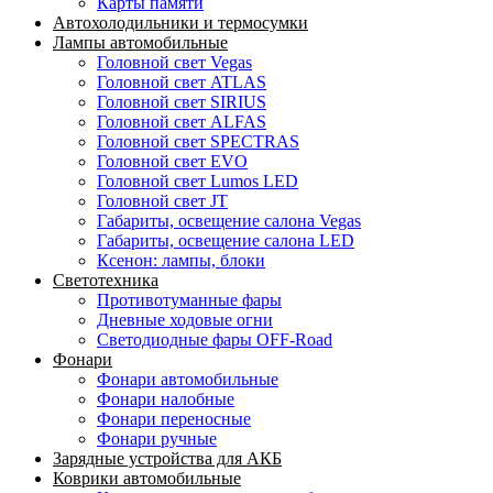
Карты памяти
Автохолодильники и термосумки
Лампы автомобильные
Головной свет Vegas
Головной свет ATLAS
Головной свет SIRIUS
Головной свет ALFAS
Головной свет SPECTRAS
Головной свет EVO
Головной свет Lumos LED
Головной свет JT
Габариты, освещение салона Vegas
Габариты, освещение салона LED
Ксенон: лампы, блоки
Светотехника
Противотуманные фары
Дневные ходовые огни
Светодиодные фары OFF-Road
Фонари
Фонари автомобильные
Фонари налобные
Фонари переносные
Фонари ручные
Зарядные устройства для АКБ
Коврики автомобильные