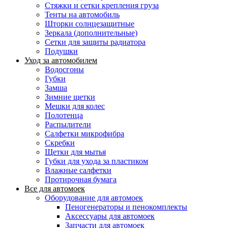
Стяжки и сетки крепления груза
Тенты на автомобиль
Шторки солнцезащитные
Зеркала (дополнительные)
Сетки для защиты радиатора
Подушки
Уход за автомобилем
Водосгоны
Губки
Замша
Зимние щетки
Мешки для колес
Полотенца
Распылители
Салфетки микрофибра
Скребки
Щетки для мытья
Губки для ухода за пластиком
Влажные салфетки
Протирочная бумага
Все для автомоек
Оборудование для автомоек
Пеногенераторы и пенокомплекты
Аксессуары для автомоек
Запчасти для автомоек