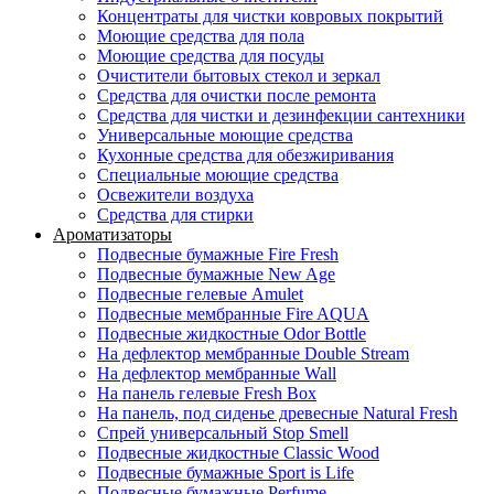
Концентраты для чистки ковровых покрытий
Моющие средства для пола
Моющие средства для посуды
Очистители бытовых стекол и зеркал
Средства для очистки после ремонта
Средства для чистки и дезинфекции сантехники
Универсальные моющие средства
Кухонные средства для обезжиривания
Специальные моющие средства
Освежители воздуха
Средства для стирки
Ароматизаторы
Подвесные бумажные Fire Fresh
Подвесные бумажные New Age
Подвесные гелевые Amulet
Подвесные мембранные Fire AQUA
Подвесные жидкостные Odor Bottle
На дефлектор мембранные Double Stream
На дефлектор мембранные Wall
На панель гелевые Fresh Box
На панель, под сиденье древесные Natural Fresh
Спрей универсальный Stop Smell
Подвесные жидкостные Classic Wood
Подвесные бумажные Sport is Life
Подвесные бумажные Perfume