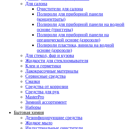
Для салона
Очистители для салона
Полироли для приборной панели
(концентраты)
Полироли для приборной панели на водной
основе (триггеры)
Полироли для приборной панели на
органической основе (аэрозоли)
Полироли пластика, винила на водной
основе (аэрозоли)
Для стекол, фар и кузова
Жидкости для стеклоомывателя
Клеи и герметики
Лакокрасочные материалы
Сервисные средства
Смазки
Средства от коррозии
Средства для рук
MasterPro
Зимний ассортимент
Наборы
Бытовая химия
Дезинфицирующие средства
Жидкое мыло
Индустриальные очистители