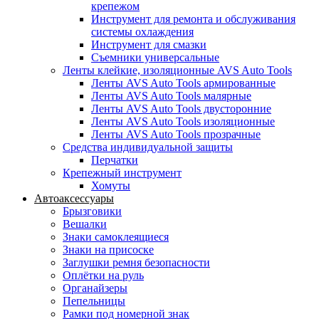
крепежом
Инструмент для ремонта и обслуживания
системы охлаждения
Инструмент для смазки
Съемники универсальные
Ленты клейкие, изоляционные AVS Auto Tools
Ленты AVS Auto Tools армированные
Ленты AVS Auto Tools малярные
Ленты AVS Auto Tools двусторонние
Ленты AVS Auto Tools изоляционные
Ленты AVS Auto Tools прозрачные
Средства индивидуальной защиты
Перчатки
Крепежный инструмент
Хомуты
Автоаксессуары
Брызговики
Вешалки
Знаки самоклеящиеся
Знаки на присоске
Заглушки ремня безопасности
Оплётки на руль
Органайзеры
Пепельницы
Рамки под номерной знак