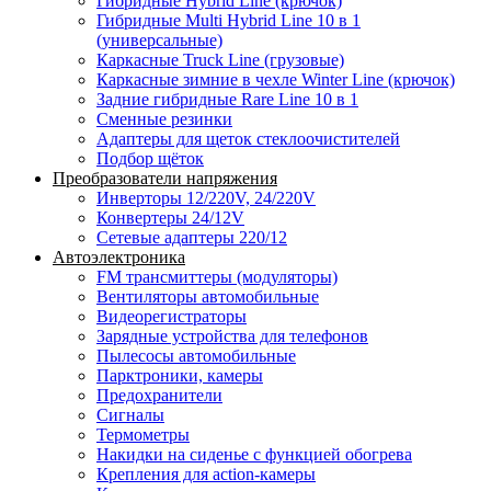
Гибридные Hybrid Line (крючок)
Гибридные Multi Hybrid Line 10 в 1
(универсальные)
Каркасные Truck Line (грузовые)
Каркасные зимние в чехле Winter Line (крючок)
Задние гибридные Rare Line 10 в 1
Сменные резинки
Адаптеры для щеток стеклоочистителей
Подбор щёток
Преобразователи напряжения
Инверторы 12/220V, 24/220V
Конвертеры 24/12V
Сетевые адаптеры 220/12
Автоэлектроника
FM трансмиттеры (модуляторы)
Вентиляторы автомобильные
Видеорегистраторы
Зарядные устройства для телефонов
Пылесосы автомобильные
Парктроники, камеры
Предохранители
Сигналы
Термометры
Накидки на сиденье с функцией обогрева
Крепления для action-камеры