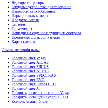
Видеорегистраторы
Зарядные устройства для телефонов
Пылесосы автомобильные
Парктроники, камеры
Предохранители
Сигналы
Термометры
Накидки на сиденье с функцией обогрева
Крепления для action-камеры
Карты памяти
Лампы автомобильные
Головной свет Vegas
Головной свет ATLAS
Головной свет SIRIUS
Головной свет ALFAS
Головной свет SPECTRAS
Головной свет EVO
Головной свет Lumos LED
Головной свет JT
Габариты, освещение салона Vegas
Габариты, освещение салона LED
Ксенон: лампы, блоки