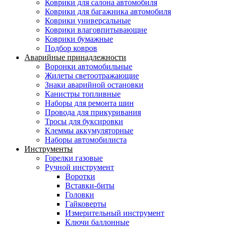
Коврики для салона автомобиля
Коврики для багажника автомобиля
Коврики универсальные
Коврики влаговпитывающие
Коврики бумажные
Подбор ковров
Аварийные принадлежности
Воронки автомобильные
Жилеты светоотражающие
Знаки аварийной остановки
Канистры топливные
Наборы для ремонта шин
Провода для прикуривания
Тросы для буксировки
Клеммы аккумуляторные
Наборы автомобилиста
Инструменты
Горелки газовые
Ручной инструмент
Воротки
Вставки-биты
Головки
Гайковерты
Измерительный инструмент
Ключи баллонные