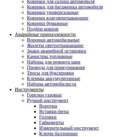
Коврики для салона автомобиля
Коврики для багажника автомобиля
Коврики универсальные
Коврики влаговпитывающие
Коврики бумажные
Подбор ковров
Аварийные принадлежности
Воронки автомобильные
Жилеты светоотражающие
Знаки аварийной остановки
Канистры топливные
Наборы для ремонта шин
Провода для прикуривания
Тросы для буксировки
Клеммы аккумуляторные
Наборы автомобилиста
Инструменты
Горелки газовые
Ручной инструмент
Воротки
Вставки-биты
Головки
Гайковерты
Измерительный инструмент
Ключи баллонные