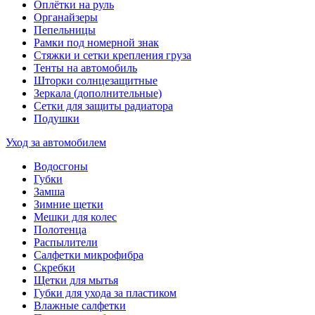
Оплётки на руль
Органайзеры
Пепельницы
Рамки под номерной знак
Стяжки и сетки крепления груза
Тенты на автомобиль
Шторки солнцезащитные
Зеркала (дополнительные)
Сетки для защиты радиатора
Подушки
Уход за автомобилем
Водосгоны
Губки
Замша
Зимние щетки
Мешки для колес
Полотенца
Распылители
Салфетки микрофибра
Скребки
Щетки для мытья
Губки для ухода за пластиком
Влажные салфетки