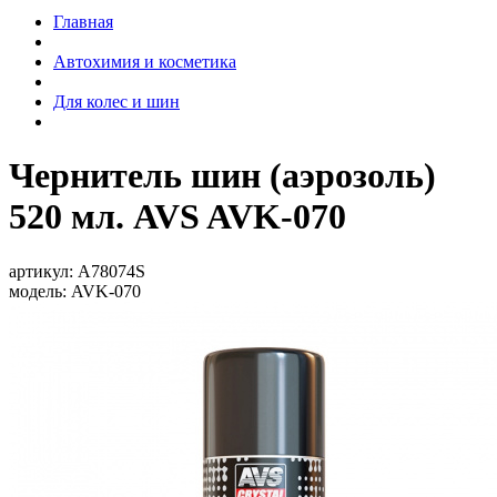
Главная
Автохимия и косметика
Для колес и шин
Чернитель шин (аэрозоль)
520 мл. AVS AVK-070
артикул:
A78074S
модель:
AVK-070