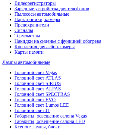
Видеорегистраторы
Зарядные устройства для телефонов
Пылесосы автомобильные
Парктроники, камеры
Предохранители
Сигналы
Термометры
Накидки на сиденье с функцией обогрева
Крепления для action-камеры
Карты памяти
Лампы автомобильные
Головной свет Vegas
Головной свет ATLAS
Головной свет SIRIUS
Головной свет ALFAS
Головной свет SPECTRAS
Головной свет EVO
Головной свет Lumos LED
Головной свет JT
Габариты, освещение салона Vegas
Габариты, освещение салона LED
Ксенон: лампы, блоки