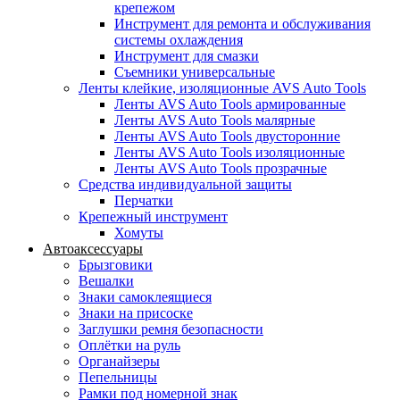
крепежом
Инструмент для ремонта и обслуживания
системы охлаждения
Инструмент для смазки
Съемники универсальные
Ленты клейкие, изоляционные AVS Auto Tools
Ленты AVS Auto Tools армированные
Ленты AVS Auto Tools малярные
Ленты AVS Auto Tools двусторонние
Ленты AVS Auto Tools изоляционные
Ленты AVS Auto Tools прозрачные
Средства индивидуальной защиты
Перчатки
Крепежный инструмент
Хомуты
Автоаксессуары
Брызговики
Вешалки
Знаки самоклеящиеся
Знаки на присоске
Заглушки ремня безопасности
Оплётки на руль
Органайзеры
Пепельницы
Рамки под номерной знак