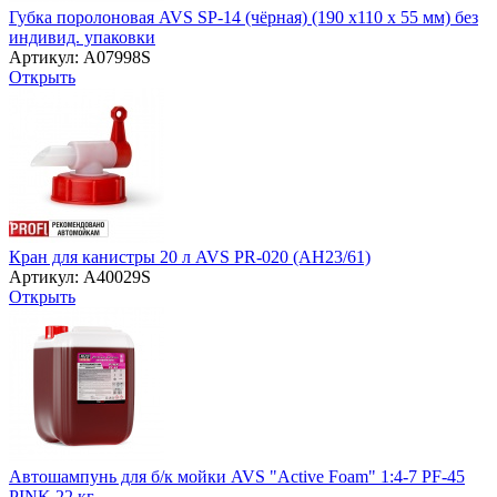
Губка поролоновая AVS SP-14 (чёрная) (190 x110 x 55 мм) без
индивид. упаковки
Артикул: A07998S
Открыть
Кран для канистры 20 л AVS PR-020 (AH23/61)
Артикул: A40029S
Открыть
Автошампунь для б/к мойки AVS "Active Foam" 1:4-7 PF-45
PINK 22 кг