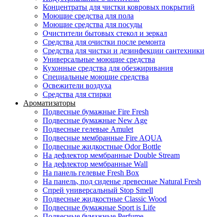
Концентраты для чистки ковровых покрытий
Моющие средства для пола
Моющие средства для посуды
Очистители бытовых стекол и зеркал
Средства для очистки после ремонта
Средства для чистки и дезинфекции сантехники
Универсальные моющие средства
Кухонные средства для обезжиривания
Специальные моющие средства
Освежители воздуха
Средства для стирки
Ароматизаторы
Подвесные бумажные Fire Fresh
Подвесные бумажные New Age
Подвесные гелевые Amulet
Подвесные мембранные Fire AQUA
Подвесные жидкостные Odor Bottle
На дефлектор мембранные Double Stream
На дефлектор мембранные Wall
На панель гелевые Fresh Box
На панель, под сиденье древесные Natural Fresh
Спрей универсальный Stop Smell
Подвесные жидкостные Classic Wood
Подвесные бумажные Sport is Life
Подвесные бумажные Perfume