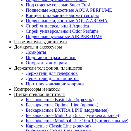
Под сиденье гелевые Super Fresh
Подвесные жидкостные AQUA PERFUME
Концентрированные ароматизаторы
Подвесные жидкостные AQUA AROMA
Спрей универсальный Aquatica
Спрей универсальный Odor Perfume
Подвесные бумажные AIR PERFUME
Разветвители, удлинители
Домкраты и аксессуары
Домкраты
Подставки страховочные
Опоры для домкрата
Держатели телефонов, планшетов
Держатели для телефонов
Держатели для планшетов
Противоскользящие коврики
Компрессоры и насосы
Щетки стеклоочистителя
Бескаркасные Basic Line (крючок)
Бескаркасные Optimal Line (крючок)
Бескаркасные EXTRA LINE (модельные)
Бескаркасные Multi-Cap 6 в 1 (универсальные)
Бескаркасные Maximal Line 10 в 1 (универсальные)
Каркасные Classic Line (крючок)