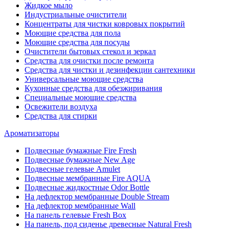
Жидкое мыло
Индустриальные очистители
Концентраты для чистки ковровых покрытий
Моющие средства для пола
Моющие средства для посуды
Очистители бытовых стекол и зеркал
Средства для очистки после ремонта
Средства для чистки и дезинфекции сантехники
Универсальные моющие средства
Кухонные средства для обезжиривания
Специальные моющие средства
Освежители воздуха
Средства для стирки
Ароматизаторы
Подвесные бумажные Fire Fresh
Подвесные бумажные New Age
Подвесные гелевые Amulet
Подвесные мембранные Fire AQUA
Подвесные жидкостные Odor Bottle
На дефлектор мембранные Double Stream
На дефлектор мембранные Wall
На панель гелевые Fresh Box
На панель, под сиденье древесные Natural Fresh