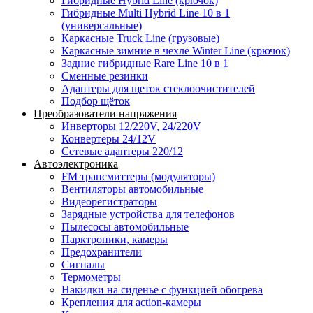
Гибридные Hybrid Line (крючок)
Гибридные Multi Hybrid Line 10 в 1
(универсальные)
Каркасные Truck Line (грузовые)
Каркасные зимние в чехле Winter Line (крючок)
Задние гибридные Rare Line 10 в 1
Сменные резинки
Адаптеры для щеток стеклоочистителей
Подбор щёток
Преобразователи напряжения
Инверторы 12/220V, 24/220V
Конвертеры 24/12V
Сетевые адаптеры 220/12
Автоэлектроника
FM трансмиттеры (модуляторы)
Вентиляторы автомобильные
Видеорегистраторы
Зарядные устройства для телефонов
Пылесосы автомобильные
Парктроники, камеры
Предохранители
Сигналы
Термометры
Накидки на сиденье с функцией обогрева
Крепления для action-камеры