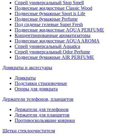
Спрей универсальный Stop Smell
Подвесные жидкостные Classic Wood
Подвесные бумажные Sport is Life
Подвесные бумажные Perfume
Под сиденье гелевые Super Fresh
Подвесные жидкостные AQUA PERFUME
Концентрированные ароматизаторы
Подвесные жидкостные AQUA AROMA
Спрей универсальный Aquatica
Спрей универсальный Odor Perfume
Подвесные бумажные AIR PERFUME
Домкраты и аксессуары
Домкраты
Подставки страховочные
Опоры для домкрата
Держатели телефонов, планшетов
Держатели для телефонов
Держатели для планшетов
Противоскользящие коврики
Щетки стеклоочистителя