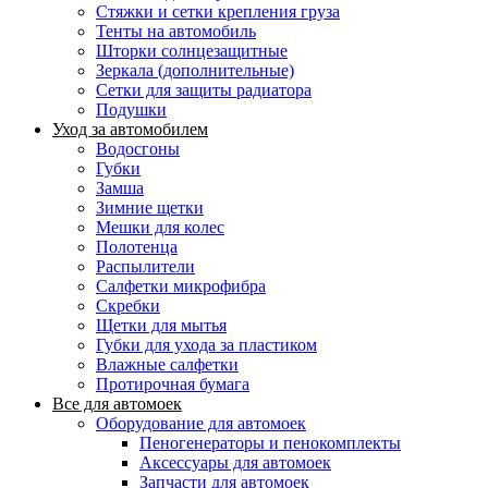
Стяжки и сетки крепления груза
Тенты на автомобиль
Шторки солнцезащитные
Зеркала (дополнительные)
Сетки для защиты радиатора
Подушки
Уход за автомобилем
Водосгоны
Губки
Замша
Зимние щетки
Мешки для колес
Полотенца
Распылители
Салфетки микрофибра
Скребки
Щетки для мытья
Губки для ухода за пластиком
Влажные салфетки
Протирочная бумага
Все для автомоек
Оборудование для автомоек
Пеногенераторы и пенокомплекты
Аксессуары для автомоек
Запчасти для автомоек