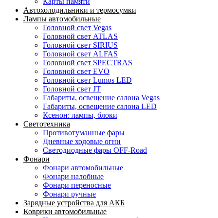
Карты памяти
Автохолодильники и термосумки
Лампы автомобильные
Головной свет Vegas
Головной свет ATLAS
Головной свет SIRIUS
Головной свет ALFAS
Головной свет SPECTRAS
Головной свет EVO
Головной свет Lumos LED
Головной свет JT
Габариты, освещение салона Vegas
Габариты, освещение салона LED
Ксенон: лампы, блоки
Светотехника
Противотуманные фары
Дневные ходовые огни
Светодиодные фары OFF-Road
Фонари
Фонари автомобильные
Фонари налобные
Фонари переносные
Фонари ручные
Зарядные устройства для АКБ
Коврики автомобильные