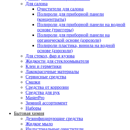
Для салона
Очистители для салона
Полироли для приборной панели
(концентраты)
Полироли для приборной панели на водной
основе (триггеры)
Полироли для приборной панели на
органической основе (аэрозоли)
Полироли пластика, винила на водной
основе (аэрозоли)
Для стекол, фар и кузова
Жидкости для стеклоомывателя
Клеи и герметики
Лакокрасочные материалы
Сервисные средства
Смазки
Средства от коррозии
Средства для рук
MasterPro
Зимний ассортимент
Наборы
Бытовая химия
Дезинфицирующие средства
Жидкое мыло
Индустриальные очистители