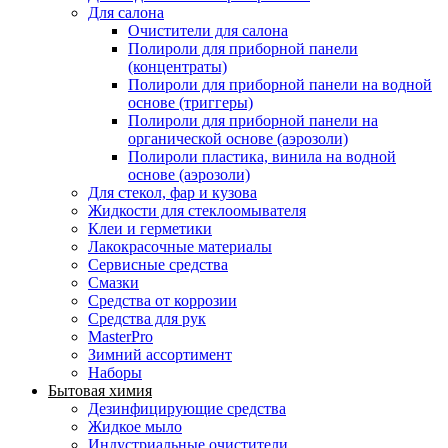
Для салона
Очистители для салона
Полироли для приборной панели
(концентраты)
Полироли для приборной панели на водной
основе (триггеры)
Полироли для приборной панели на
органической основе (аэрозоли)
Полироли пластика, винила на водной
основе (аэрозоли)
Для стекол, фар и кузова
Жидкости для стеклоомывателя
Клеи и герметики
Лакокрасочные материалы
Сервисные средства
Смазки
Средства от коррозии
Средства для рук
MasterPro
Зимний ассортимент
Наборы
Бытовая химия
Дезинфицирующие средства
Жидкое мыло
Индустриальные очистители