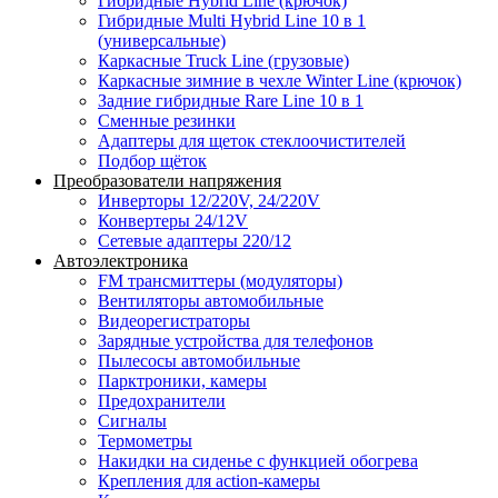
Гибридные Hybrid Line (крючок)
Гибридные Multi Hybrid Line 10 в 1
(универсальные)
Каркасные Truck Line (грузовые)
Каркасные зимние в чехле Winter Line (крючок)
Задние гибридные Rare Line 10 в 1
Сменные резинки
Адаптеры для щеток стеклоочистителей
Подбор щёток
Преобразователи напряжения
Инверторы 12/220V, 24/220V
Конвертеры 24/12V
Сетевые адаптеры 220/12
Автоэлектроника
FM трансмиттеры (модуляторы)
Вентиляторы автомобильные
Видеорегистраторы
Зарядные устройства для телефонов
Пылесосы автомобильные
Парктроники, камеры
Предохранители
Сигналы
Термометры
Накидки на сиденье с функцией обогрева
Крепления для action-камеры