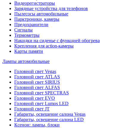
Видеорегистраторы
Зарядные устройства для телефонов
Пылесосы автомобильные
Парктроники, камеры
Предохранители
Сигналы
Термометры
Накидки на сиденье с функцией обогрева
Крепления для action-камеры
Карты памяти
Лампы автомобильные
Головной свет Vegas
Головной свет ATLAS
Головной свет SIRIUS
Головной свет ALFAS
Головной свет SPECTRAS
Головной свет EVO
Головной свет Lumos LED
Головной свет JT
Габариты, освещение салона Vegas
Габариты, освещение салона LED
Ксенон: лампы, блоки