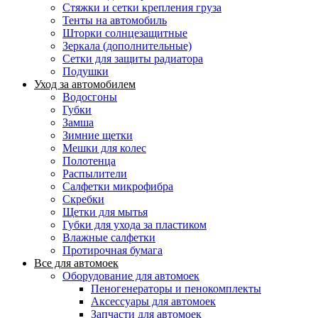
Стяжки и сетки крепления груза
Тенты на автомобиль
Шторки солнцезащитные
Зеркала (дополнительные)
Сетки для защиты радиатора
Подушки
Уход за автомобилем
Водосгоны
Губки
Замша
Зимние щетки
Мешки для колес
Полотенца
Распылители
Салфетки микрофибра
Скребки
Щетки для мытья
Губки для ухода за пластиком
Влажные салфетки
Протирочная бумага
Все для автомоек
Оборудование для автомоек
Пеногенераторы и пенокомплекты
Аксессуары для автомоек
Запчасти для автомоек