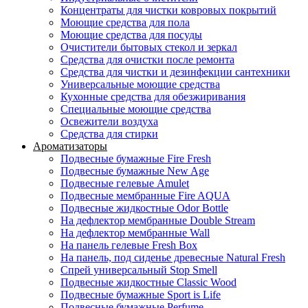
Концентраты для чистки ковровых покрытий
Моющие средства для пола
Моющие средства для посуды
Очистители бытовых стекол и зеркал
Средства для очистки после ремонта
Средства для чистки и дезинфекции сантехники
Универсальные моющие средства
Кухонные средства для обезжиривания
Специальные моющие средства
Освежители воздуха
Средства для стирки
Ароматизаторы
Подвесные бумажные Fire Fresh
Подвесные бумажные New Age
Подвесные гелевые Amulet
Подвесные мембранные Fire AQUA
Подвесные жидкостные Odor Bottle
На дефлектор мембранные Double Stream
На дефлектор мембранные Wall
На панель гелевые Fresh Box
На панель, под сиденье древесные Natural Fresh
Спрей универсальный Stop Smell
Подвесные жидкостные Classic Wood
Подвесные бумажные Sport is Life
Подвесные бумажные Perfume