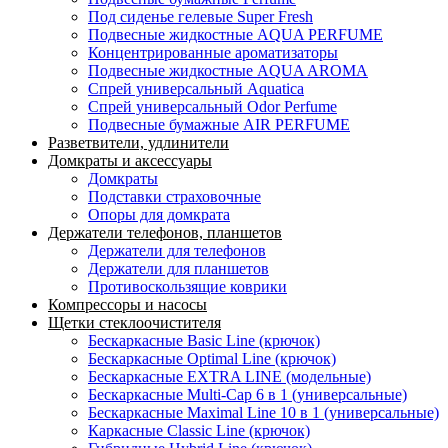
Под сиденье гелевые Super Fresh
Подвесные жидкостные AQUA PERFUME
Концентрированные ароматизаторы
Подвесные жидкостные AQUA AROMA
Спрей универсальный Aquatica
Спрей универсальный Odor Perfume
Подвесные бумажные AIR PERFUME
Разветвители, удлинители
Домкраты и аксессуары
Домкраты
Подставки страховочные
Опоры для домкрата
Держатели телефонов, планшетов
Держатели для телефонов
Держатели для планшетов
Противоскользящие коврики
Компрессоры и насосы
Щетки стеклоочистителя
Бескаркасные Basic Line (крючок)
Бескаркасные Optimal Line (крючок)
Бескаркасные EXTRA LINE (модельные)
Бескаркасные Multi-Cap 6 в 1 (универсальные)
Бескаркасные Maximal Line 10 в 1 (универсальные)
Каркасные Classic Line (крючок)