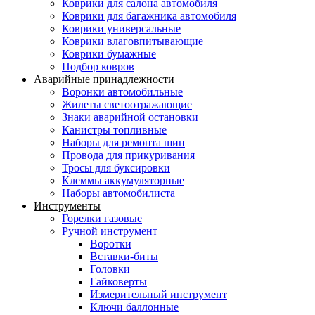
Коврики для салона автомобиля
Коврики для багажника автомобиля
Коврики универсальные
Коврики влаговпитывающие
Коврики бумажные
Подбор ковров
Аварийные принадлежности
Воронки автомобильные
Жилеты светоотражающие
Знаки аварийной остановки
Канистры топливные
Наборы для ремонта шин
Провода для прикуривания
Тросы для буксировки
Клеммы аккумуляторные
Наборы автомобилиста
Инструменты
Горелки газовые
Ручной инструмент
Воротки
Вставки-биты
Головки
Гайковерты
Измерительный инструмент
Ключи баллонные