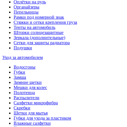
Оплётки на руль
Органайзеры
Пепельницы
Рамки под номерной знак
Стяжки и сетки крепления груза
Тенты на автомобиль
Шторки солнцезащитные
Зеркала (дополнительные)
Сетки для защиты радиатора
Подушки
Уход за автомобилем
Водосгоны
Губки
Замша
Зимние щетки
Мешки для колес
Полотенца
Распылители
Салфетки микрофибра
Скребки
Щетки для мытья
Губки для ухода за пластиком
Влажные салфетки