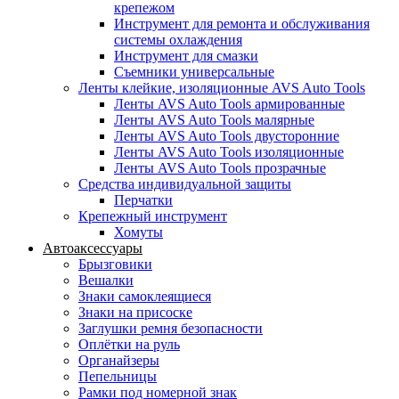
крепежом
Инструмент для ремонта и обслуживания
системы охлаждения
Инструмент для смазки
Съемники универсальные
Ленты клейкие, изоляционные AVS Auto Tools
Ленты AVS Auto Tools армированные
Ленты AVS Auto Tools малярные
Ленты AVS Auto Tools двусторонние
Ленты AVS Auto Tools изоляционные
Ленты AVS Auto Tools прозрачные
Средства индивидуальной защиты
Перчатки
Крепежный инструмент
Хомуты
Автоаксессуары
Брызговики
Вешалки
Знаки самоклеящиеся
Знаки на присоске
Заглушки ремня безопасности
Оплётки на руль
Органайзеры
Пепельницы
Рамки под номерной знак