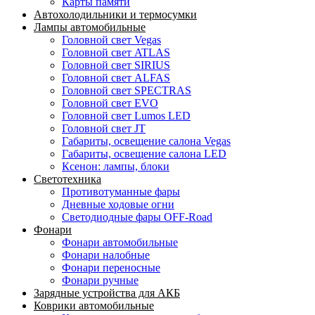
Карты памяти
Автохолодильники и термосумки
Лампы автомобильные
Головной свет Vegas
Головной свет ATLAS
Головной свет SIRIUS
Головной свет ALFAS
Головной свет SPECTRAS
Головной свет EVO
Головной свет Lumos LED
Головной свет JT
Габариты, освещение салона Vegas
Габариты, освещение салона LED
Ксенон: лампы, блоки
Светотехника
Противотуманные фары
Дневные ходовые огни
Светодиодные фары OFF-Road
Фонари
Фонари автомобильные
Фонари налобные
Фонари переносные
Фонари ручные
Зарядные устройства для АКБ
Коврики автомобильные