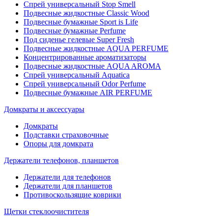
Спрей универсальный Stop Smell
Подвесные жидкостные Classic Wood
Подвесные бумажные Sport is Life
Подвесные бумажные Perfume
Под сиденье гелевые Super Fresh
Подвесные жидкостные AQUA PERFUME
Концентрированные ароматизаторы
Подвесные жидкостные AQUA AROMA
Спрей универсальный Aquatica
Спрей универсальный Odor Perfume
Подвесные бумажные AIR PERFUME
Домкраты и аксессуары
Домкраты
Подставки страховочные
Опоры для домкрата
Держатели телефонов, планшетов
Держатели для телефонов
Держатели для планшетов
Противоскользящие коврики
Щетки стеклоочистителя