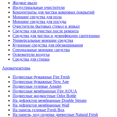
Жидкое мыло
Индустриальные очистители
Концентраты для чистки ковровых покрытий
Моющие средства для пола
Моющие средства для посуды
Очистители бытовых стекол и зеркал
Средства для очистки после ремонта
Средства для чистки и дезинфекции сантехники
Универсальные моющие средства
Кухонные средства для обезжиривания
Специальные моющие средства
Освежители воздуха
Средства для стирки
Ароматизаторы
Подвесные бумажные Fire Fresh
Подвесные бумажные New Age
Подвесные гелевые Amulet
Подвесные мембранные Fire AQUA
Подвесные жидкостные Odor Bottle
На дефлектор мембранные Double Stream
На дефлектор мембранные Wall
На панель гелевые Fresh Box
На панель, под сиденье древесные Natural Fresh