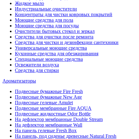
Жидкое мыло
Индустриальные очистители
Концентраты для чистки ковровых покрытий
Моющие средства для пола
Моющие средства для посуды
Очистители бытовых стекол и зеркал
Средства для очистки после ремонта
Средства для чистки и дезинфекции сантехники
Универсальные моющие средства
Кухонные средства для обезжиривания
Специальные моющие средства
Освежители воздуха
Средства для стирки
Ароматизаторы
Подвесные бумажные Fire Fresh
Подвесные бумажные New Age
Подвесные гелевые Amulet
Подвесные мембранные Fire AQUA
Подвесные жидкостные Odor Bottle
На дефлектор мембранные Double Stream
На дефлектор мембранные Wall
На панель гелевые Fresh Box
На панель, под сиденье древесные Natural Fresh