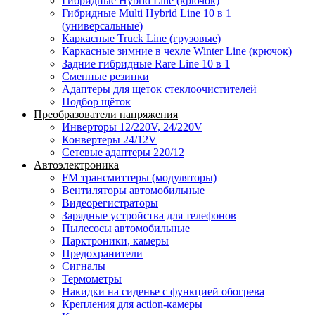
Гибридные Hybrid Line (крючок)
Гибридные Multi Hybrid Line 10 в 1
(универсальные)
Каркасные Truck Line (грузовые)
Каркасные зимние в чехле Winter Line (крючок)
Задние гибридные Rare Line 10 в 1
Сменные резинки
Адаптеры для щеток стеклоочистителей
Подбор щёток
Преобразователи напряжения
Инверторы 12/220V, 24/220V
Конвертеры 24/12V
Сетевые адаптеры 220/12
Автоэлектроника
FM трансмиттеры (модуляторы)
Вентиляторы автомобильные
Видеорегистраторы
Зарядные устройства для телефонов
Пылесосы автомобильные
Парктроники, камеры
Предохранители
Сигналы
Термометры
Накидки на сиденье с функцией обогрева
Крепления для action-камеры