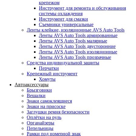
крепежом
Инструмент для ремонта и обслуживания
системы охлаждения
Инструмент для смазки
Съемники универсальные
Ленты клейкие, изоляционные AVS Auto Tools
Ленты AVS Auto Tools армированные
Ленты AVS Auto Tools малярные
Ленты AVS Auto Tools двусторонние
Ленты AVS Auto Tools изоляционные
Ленты AVS Auto Tools прозрачные
Средства индивидуальной защиты
Перчатки
Крепежный инструмент
Хомуты
Автоаксессуары
Брызговики
Вешалки
Знаки самоклеящиеся
Знаки на присоске
Заглушки ремня безопасности
Оплётки на руль
Органайзеры
Пепельницы
Рамки под номерной знак