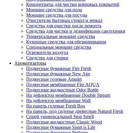
Концентраты для чистки ковровых покрытий
Моющие средства для пола
Моющие средства для посуды
Очистители бытовых стекол и зеркал
Средства для очистки после ремонта
Средства для чистки и дезинфекции сантехники
Универсальные моющие средства
Кухонные средства для обезжиривания
Специальные моющие средства
Освежители воздуха
Средства для стирки
Ароматизаторы
Подвесные бумажные Fire Fresh
Подвесные бумажные New Age
Подвесные гелевые Amulet
Подвесные мембранные Fire AQUA
Подвесные жидкостные Odor Bottle
На дефлектор мембранные Double Stream
На дефлектор мембранные Wall
На панель гелевые Fresh Box
На панель, под сиденье древесные Natural Fresh
Спрей универсальный Stop Smell
Подвесные жидкостные Classic Wood
Подвесные бумажные Sport is Life
Подвесные бумажные Perfume