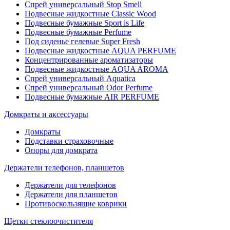
Спрей универсальный Stop Smell
Подвесные жидкостные Classic Wood
Подвесные бумажные Sport is Life
Подвесные бумажные Perfume
Под сиденье гелевые Super Fresh
Подвесные жидкостные AQUA PERFUME
Концентрированные ароматизаторы
Подвесные жидкостные AQUA AROMA
Спрей универсальный Aquatica
Спрей универсальный Odor Perfume
Подвесные бумажные AIR PERFUME
Домкраты и аксессуары
Домкраты
Подставки страховочные
Опоры для домкрата
Держатели телефонов, планшетов
Держатели для телефонов
Держатели для планшетов
Противоскользящие коврики
Щетки стеклоочистителя