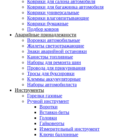
Коврики для салона автомобиля
Коврики для багажника автомобиля
Коврики универсальные
Коврики влаговпитывающие
Коврики бумажные
Подбор ковров
Аварийные принадлежности
Воронки автомобильные
Жилеты светоотражающие
Знаки аварийной остановки
Канистры топливные
Наборы для ремонта шин
Провода для прикуривания
Тросы для буксировки
Клеммы аккумуляторные
Наборы автомобилиста
Инструменты
Горелки газовые
Ручной инструмент
Воротки
Вставки-биты
Головки
Гайковерты
Измерительный инструмент
Ключи баллонные