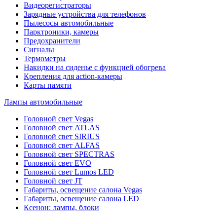
Видеорегистраторы
Зарядные устройства для телефонов
Пылесосы автомобильные
Парктроники, камеры
Предохранители
Сигналы
Термометры
Накидки на сиденье с функцией обогрева
Крепления для action-камеры
Карты памяти
Лампы автомобильные
Головной свет Vegas
Головной свет ATLAS
Головной свет SIRIUS
Головной свет ALFAS
Головной свет SPECTRAS
Головной свет EVO
Головной свет Lumos LED
Головной свет JT
Габариты, освещение салона Vegas
Габариты, освещение салона LED
Ксенон: лампы, блоки