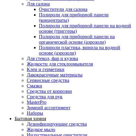
Для салона
Очистители для салона
Полироли для приборной панели
(концентраты)
Полироли для приборной панели на водной
основе (триггеры)
Полироли для приборной панели на
органической основе (аэрозоли)
Полироли пластика, винила на водной
основе (аэрозоли)
Для стекол, фар и кузова
Жидкости для стеклоомывателя
Клеи и герметики
Лакокрасочные материалы
Сервисные средства
Смазки
Средства от коррозии
Средства для рук
MasterPro
Зимний ассортимент
Наборы
Бытовая химия
Дезинфицирующие средства
Жидкое мыло
Индустриальные очистители