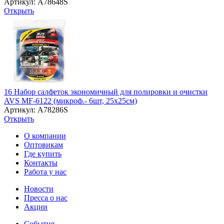
Артикул: A78648S
Открыть
16 Набор салфеток экономичный для полировки и очистки
AVS MF-6122 (микроф.- 6шт, 25х25см)
Артикул: A78286S
Открыть
О компании
Оптовикам
Где купить
Контакты
Работа у нас
Новости
Пресса о нас
Акции
События