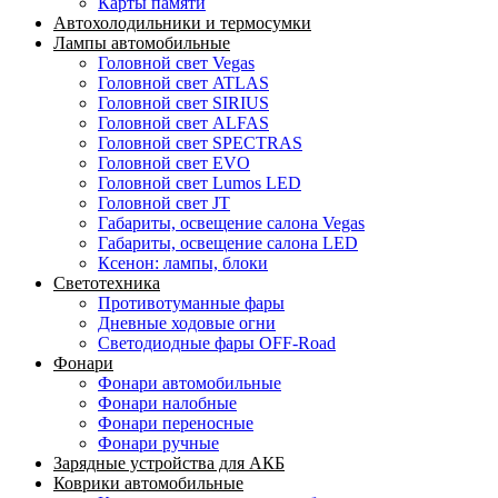
Карты памяти
Автохолодильники и термосумки
Лампы автомобильные
Головной свет Vegas
Головной свет ATLAS
Головной свет SIRIUS
Головной свет ALFAS
Головной свет SPECTRAS
Головной свет EVO
Головной свет Lumos LED
Головной свет JT
Габариты, освещение салона Vegas
Габариты, освещение салона LED
Ксенон: лампы, блоки
Светотехника
Противотуманные фары
Дневные ходовые огни
Светодиодные фары OFF-Road
Фонари
Фонари автомобильные
Фонари налобные
Фонари переносные
Фонари ручные
Зарядные устройства для АКБ
Коврики автомобильные