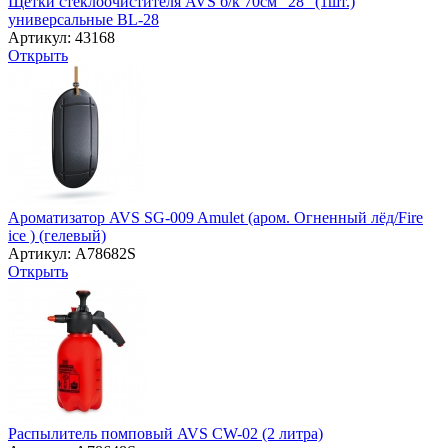
Щетки стеклоочистителя AVS б/к 70см "28" (1шт.)
универсальные BL-28
Артикул: 43168
Открыть
Ароматизатор AVS SG-009 Amulet (аром. Огненный лёд/Fire
ice ) (гелевый)
Артикул: A78682S
Открыть
Распылитель помповый AVS CW-02 (2 литра)