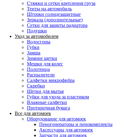
Стяжки и сетки крепления груза
Тенты на автомобиль
Шторки солнцезащитные
Зеркала (дополнительные)
Сетки для защиты радиатора
Подушки
Уход за автомобилем
Водосгоны
Губки
Замша
Зимние щетки
Мешки для колес
Полотенца
Распылители
Салфетки микрофибра
Скребки
Щетки для мытья
Губки для ухода за пластиком
Влажные салфетки
Протирочная бумага
Все для автомоек
Оборудование для автомоек
Пеногенераторы и пенокомплекты
Аксессуары для автомоек
Запчасти для автомоек