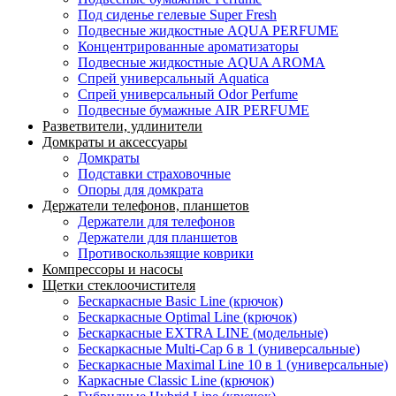
Под сиденье гелевые Super Fresh
Подвесные жидкостные AQUA PERFUME
Концентрированные ароматизаторы
Подвесные жидкостные AQUA AROMA
Спрей универсальный Aquatica
Спрей универсальный Odor Perfume
Подвесные бумажные AIR PERFUME
Разветвители, удлинители
Домкраты и аксессуары
Домкраты
Подставки страховочные
Опоры для домкрата
Держатели телефонов, планшетов
Держатели для телефонов
Держатели для планшетов
Противоскользящие коврики
Компрессоры и насосы
Щетки стеклоочистителя
Бескаркасные Basic Line (крючок)
Бескаркасные Optimal Line (крючок)
Бескаркасные EXTRA LINE (модельные)
Бескаркасные Multi-Cap 6 в 1 (универсальные)
Бескаркасные Maximal Line 10 в 1 (универсальные)
Каркасные Classic Line (крючок)