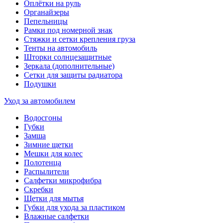
Оплётки на руль
Органайзеры
Пепельницы
Рамки под номерной знак
Стяжки и сетки крепления груза
Тенты на автомобиль
Шторки солнцезащитные
Зеркала (дополнительные)
Сетки для защиты радиатора
Подушки
Уход за автомобилем
Водосгоны
Губки
Замша
Зимние щетки
Мешки для колес
Полотенца
Распылители
Салфетки микрофибра
Скребки
Щетки для мытья
Губки для ухода за пластиком
Влажные салфетки