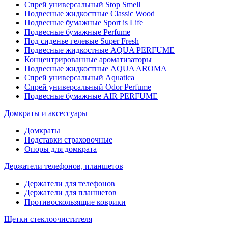
Спрей универсальный Stop Smell
Подвесные жидкостные Classic Wood
Подвесные бумажные Sport is Life
Подвесные бумажные Perfume
Под сиденье гелевые Super Fresh
Подвесные жидкостные AQUA PERFUME
Концентрированные ароматизаторы
Подвесные жидкостные AQUA AROMA
Спрей универсальный Aquatica
Спрей универсальный Odor Perfume
Подвесные бумажные AIR PERFUME
Домкраты и аксессуары
Домкраты
Подставки страховочные
Опоры для домкрата
Держатели телефонов, планшетов
Держатели для телефонов
Держатели для планшетов
Противоскользящие коврики
Щетки стеклоочистителя