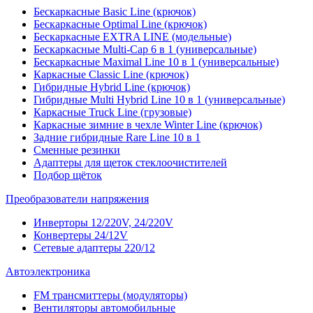
Бескаркасные Basic Line (крючок)
Бескаркасные Optimal Line (крючок)
Бескаркасные EXTRA LINE (модельные)
Бескаркасные Multi-Cap 6 в 1 (универсальные)
Бескаркасные Maximal Line 10 в 1 (универсальные)
Каркасные Classic Line (крючок)
Гибридные Hybrid Line (крючок)
Гибридные Multi Hybrid Line 10 в 1 (универсальные)
Каркасные Truck Line (грузовые)
Каркасные зимние в чехле Winter Line (крючок)
Задние гибридные Rare Line 10 в 1
Сменные резинки
Адаптеры для щеток стеклоочистителей
Подбор щёток
Преобразователи напряжения
Инверторы 12/220V, 24/220V
Конвертеры 24/12V
Сетевые адаптеры 220/12
Автоэлектроника
FM трансмиттеры (модуляторы)
Вентиляторы автомобильные