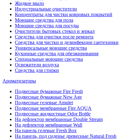
Жидкое мыло
Индустриальные очистители
Концентраты для чистки ковровых покрытий
Моющие средства для пола
Моющие средства для посуды
Очистители бытовых стекол и зеркал
Средства для очистки после ремонта
Средства для чистки и дезинфекции сантехники
Универсальные моющие средства
Кухонные средства для обезжиривания
Специальные моющие средства
Освежители воздуха
Средства для стирки
Ароматизаторы
Подвесные бумажные Fire Fresh
Подвесные бумажные New Age
Подвесные гелевые Amulet
Подвесные мембранные Fire AQUA
Подвесные жидкостные Odor Bottle
На дефлектор мембранные Double Stream
На дефлектор мембранные Wall
На панель гелевые Fresh Box
На панель, под сиденье древесные Natural Fresh