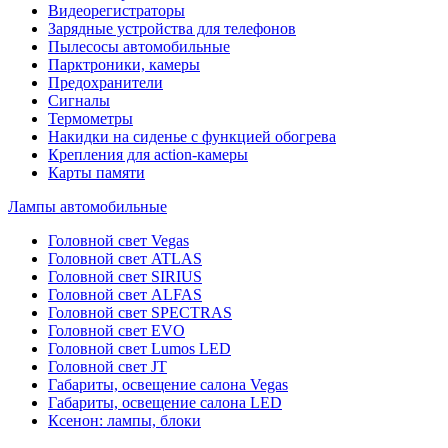
Видеорегистраторы
Зарядные устройства для телефонов
Пылесосы автомобильные
Парктроники, камеры
Предохранители
Сигналы
Термометры
Накидки на сиденье с функцией обогрева
Крепления для action-камеры
Карты памяти
Лампы автомобильные
Головной свет Vegas
Головной свет ATLAS
Головной свет SIRIUS
Головной свет ALFAS
Головной свет SPECTRAS
Головной свет EVO
Головной свет Lumos LED
Головной свет JT
Габариты, освещение салона Vegas
Габариты, освещение салона LED
Ксенон: лампы, блоки