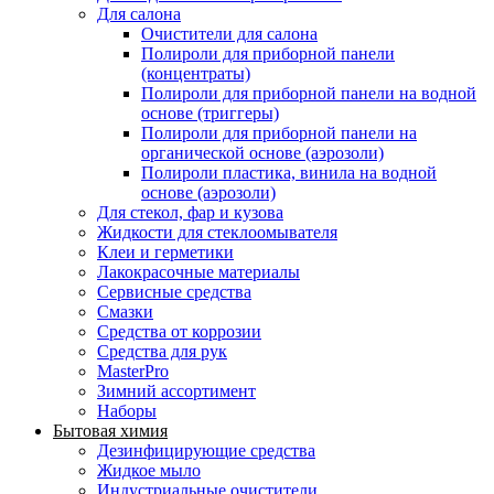
Для салона
Очистители для салона
Полироли для приборной панели
(концентраты)
Полироли для приборной панели на водной
основе (триггеры)
Полироли для приборной панели на
органической основе (аэрозоли)
Полироли пластика, винила на водной
основе (аэрозоли)
Для стекол, фар и кузова
Жидкости для стеклоомывателя
Клеи и герметики
Лакокрасочные материалы
Сервисные средства
Смазки
Средства от коррозии
Средства для рук
MasterPro
Зимний ассортимент
Наборы
Бытовая химия
Дезинфицирующие средства
Жидкое мыло
Индустриальные очистители