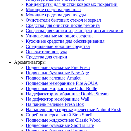
Концентраты для чистки ковровых покрытий
Моющие средства для пола
Моющие средства для посуды
Очистители бытовых стекол и зеркал
Средства для очистки после ремонта
Средства для чистки и дезинфекции сантехники
Универсальные моющие средства
Кухонные средства для обезжиривания
Специальные моющие средства
Освежители воздуха
Средства для стирки
Ароматизаторы
Подвесные бумажные Fire Fresh
Подвесные бумажные New Age
Подвесные гелевые Amulet
Подвесные мембранные Fire AQUA
Подвесные жидкостные Odor Bottle
На дефлектор мембранные Double Stream
На дефлектор мембранные Wall
На панель гелевые Fresh Box
На панель, под сиденье древесные Natural Fresh
Спрей универсальный Stop Smell
Подвесные жидкостные Classic Wood
Подвесные бумажные Sport is Life
Подвесные бумажные Perfume