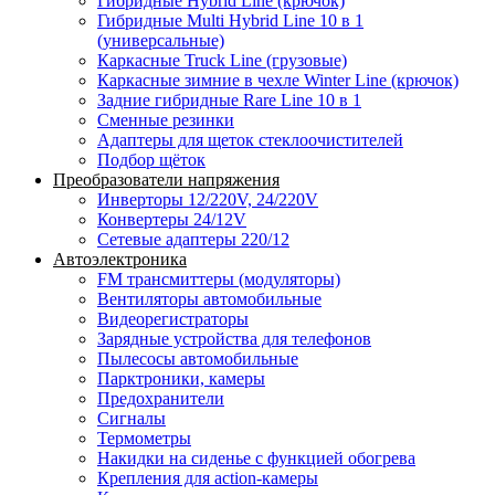
Гибридные Hybrid Line (крючок)
Гибридные Multi Hybrid Line 10 в 1
(универсальные)
Каркасные Truck Line (грузовые)
Каркасные зимние в чехле Winter Line (крючок)
Задние гибридные Rare Line 10 в 1
Сменные резинки
Адаптеры для щеток стеклоочистителей
Подбор щёток
Преобразователи напряжения
Инверторы 12/220V, 24/220V
Конвертеры 24/12V
Сетевые адаптеры 220/12
Автоэлектроника
FM трансмиттеры (модуляторы)
Вентиляторы автомобильные
Видеорегистраторы
Зарядные устройства для телефонов
Пылесосы автомобильные
Парктроники, камеры
Предохранители
Сигналы
Термометры
Накидки на сиденье с функцией обогрева
Крепления для action-камеры