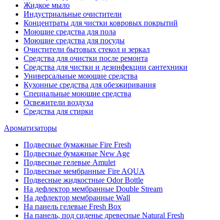
Жидкое мыло
Индустриальные очистители
Концентраты для чистки ковровых покрытий
Моющие средства для пола
Моющие средства для посуды
Очистители бытовых стекол и зеркал
Средства для очистки после ремонта
Средства для чистки и дезинфекции сантехники
Универсальные моющие средства
Кухонные средства для обезжиривания
Специальные моющие средства
Освежители воздуха
Средства для стирки
Ароматизаторы
Подвесные бумажные Fire Fresh
Подвесные бумажные New Age
Подвесные гелевые Amulet
Подвесные мембранные Fire AQUA
Подвесные жидкостные Odor Bottle
На дефлектор мембранные Double Stream
На дефлектор мембранные Wall
На панель гелевые Fresh Box
На панель, под сиденье древесные Natural Fresh