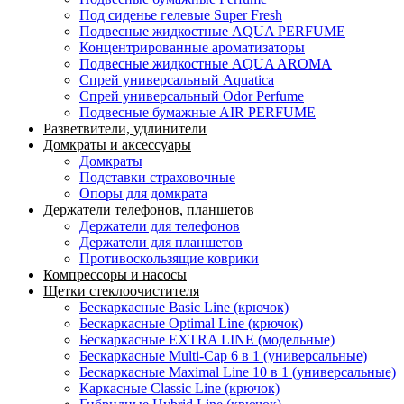
Под сиденье гелевые Super Fresh
Подвесные жидкостные AQUA PERFUME
Концентрированные ароматизаторы
Подвесные жидкостные AQUA AROMA
Спрей универсальный Aquatica
Спрей универсальный Odor Perfume
Подвесные бумажные AIR PERFUME
Разветвители, удлинители
Домкраты и аксессуары
Домкраты
Подставки страховочные
Опоры для домкрата
Держатели телефонов, планшетов
Держатели для телефонов
Держатели для планшетов
Противоскользящие коврики
Компрессоры и насосы
Щетки стеклоочистителя
Бескаркасные Basic Line (крючок)
Бескаркасные Optimal Line (крючок)
Бескаркасные EXTRA LINE (модельные)
Бескаркасные Multi-Cap 6 в 1 (универсальные)
Бескаркасные Maximal Line 10 в 1 (универсальные)
Каркасные Classic Line (крючок)