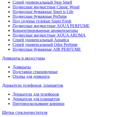
Спрей универсальный Stop Smell
Подвесные жидкостные Classic Wood
Подвесные бумажные Sport is Life
Подвесные бумажные Perfume
Под сиденье гелевые Super Fresh
Подвесные жидкостные AQUA PERFUME
Концентрированные ароматизаторы
Подвесные жидкостные AQUA AROMA
Спрей универсальный Aquatica
Спрей универсальный Odor Perfume
Подвесные бумажные AIR PERFUME
Домкраты и аксессуары
Домкраты
Подставки страховочные
Опоры для домкрата
Держатели телефонов, планшетов
Держатели для телефонов
Держатели для планшетов
Противоскользящие коврики
Щетки стеклоочистителя