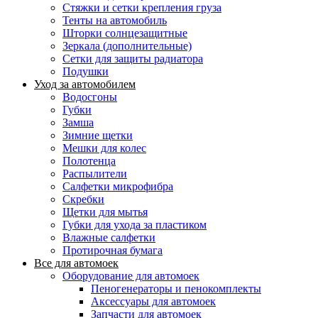
Стяжки и сетки крепления груза
Тенты на автомобиль
Шторки солнцезащитные
Зеркала (дополнительные)
Сетки для защиты радиатора
Подушки
Уход за автомобилем
Водосгоны
Губки
Замша
Зимние щетки
Мешки для колес
Полотенца
Распылители
Салфетки микрофибра
Скребки
Щетки для мытья
Губки для ухода за пластиком
Влажные салфетки
Протирочная бумага
Все для автомоек
Оборудование для автомоек
Пеногенераторы и пенокомплекты
Аксессуары для автомоек
Запчасти для автомоек