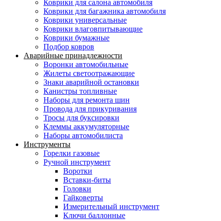
Коврики для салона автомобиля
Коврики для багажника автомобиля
Коврики универсальные
Коврики влаговпитывающие
Коврики бумажные
Подбор ковров
Аварийные принадлежности
Воронки автомобильные
Жилеты светоотражающие
Знаки аварийной остановки
Канистры топливные
Наборы для ремонта шин
Провода для прикуривания
Тросы для буксировки
Клеммы аккумуляторные
Наборы автомобилиста
Инструменты
Горелки газовые
Ручной инструмент
Воротки
Вставки-биты
Головки
Гайковерты
Измерительный инструмент
Ключи баллонные