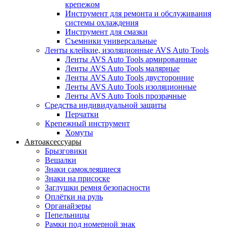
крепежом
Инструмент для ремонта и обслуживания
системы охлаждения
Инструмент для смазки
Съемники универсальные
Ленты клейкие, изоляционные AVS Auto Tools
Ленты AVS Auto Tools армированные
Ленты AVS Auto Tools малярные
Ленты AVS Auto Tools двусторонние
Ленты AVS Auto Tools изоляционные
Ленты AVS Auto Tools прозрачные
Средства индивидуальной защиты
Перчатки
Крепежный инструмент
Хомуты
Автоаксессуары
Брызговики
Вешалки
Знаки самоклеящиеся
Знаки на присоске
Заглушки ремня безопасности
Оплётки на руль
Органайзеры
Пепельницы
Рамки под номерной знак