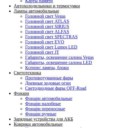
Карты памяти
Автохолодильники и термосумки
Лампы автомобильные
Головной свет Vegas
Головной свет ATLAS
Головной свет SIRIUS
Головной свет ALFAS
Головной свет SPECTRAS
Головной свет EVO
Головной свет Lumos LED
Головной свет JT
Габариты, освещение салона Vegas
Габариты, освещение салона LED
Ксенон: лампы, блоки
Светотехника
Противотуманные фары
Дневные ходовые огни
Светодиодные фары OFF-Road
Фонари
Фонари автомобильные
Фонари налобные
Фонари переносные
Фонари ручные
Зарядные устройства для АКБ
Коврики автомобильные