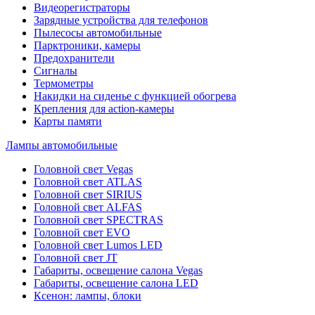
Видеорегистраторы
Зарядные устройства для телефонов
Пылесосы автомобильные
Парктроники, камеры
Предохранители
Сигналы
Термометры
Накидки на сиденье с функцией обогрева
Крепления для action-камеры
Карты памяти
Лампы автомобильные
Головной свет Vegas
Головной свет ATLAS
Головной свет SIRIUS
Головной свет ALFAS
Головной свет SPECTRAS
Головной свет EVO
Головной свет Lumos LED
Головной свет JT
Габариты, освещение салона Vegas
Габариты, освещение салона LED
Ксенон: лампы, блоки