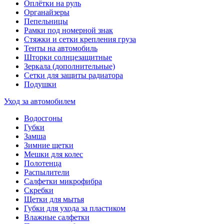
Оплётки на руль
Органайзеры
Пепельницы
Рамки под номерной знак
Стяжки и сетки крепления груза
Тенты на автомобиль
Шторки солнцезащитные
Зеркала (дополнительные)
Сетки для защиты радиатора
Подушки
Уход за автомобилем
Водосгоны
Губки
Замша
Зимние щетки
Мешки для колес
Полотенца
Распылители
Салфетки микрофибра
Скребки
Щетки для мытья
Губки для ухода за пластиком
Влажные салфетки