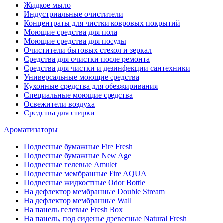
Жидкое мыло
Индустриальные очистители
Концентраты для чистки ковровых покрытий
Моющие средства для пола
Моющие средства для посуды
Очистители бытовых стекол и зеркал
Средства для очистки после ремонта
Средства для чистки и дезинфекции сантехники
Универсальные моющие средства
Кухонные средства для обезжиривания
Специальные моющие средства
Освежители воздуха
Средства для стирки
Ароматизаторы
Подвесные бумажные Fire Fresh
Подвесные бумажные New Age
Подвесные гелевые Amulet
Подвесные мембранные Fire AQUA
Подвесные жидкостные Odor Bottle
На дефлектор мембранные Double Stream
На дефлектор мембранные Wall
На панель гелевые Fresh Box
На панель, под сиденье древесные Natural Fresh