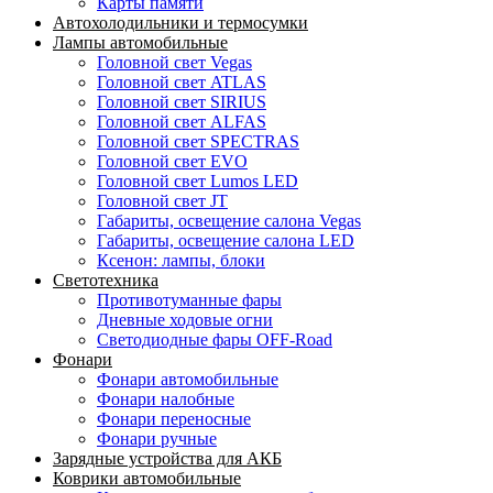
Карты памяти
Автохолодильники и термосумки
Лампы автомобильные
Головной свет Vegas
Головной свет ATLAS
Головной свет SIRIUS
Головной свет ALFAS
Головной свет SPECTRAS
Головной свет EVO
Головной свет Lumos LED
Головной свет JT
Габариты, освещение салона Vegas
Габариты, освещение салона LED
Ксенон: лампы, блоки
Светотехника
Противотуманные фары
Дневные ходовые огни
Светодиодные фары OFF-Road
Фонари
Фонари автомобильные
Фонари налобные
Фонари переносные
Фонари ручные
Зарядные устройства для АКБ
Коврики автомобильные