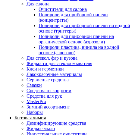
Для салона
Очистители для салона
Полироли для приборной панели
(концентраты)
Полироли для приборной панели на водной
основе (триггеры)
Полироли для приборной панели на
органической основе (аэрозоли)
Полироли пластика, винила на водной
основе (аэрозоли)
Для стекол, фар и кузова
Жидкости для стеклоомывателя
Клеи и герметики
Лакокрасочные материалы
Сервисные средства
Смазки
Средства от коррозии
Средства для рук
MasterPro
Зимний ассортимент
Наборы
Бытовая химия
Дезинфицирующие средства
Жидкое мыло
Индустриальные очистители