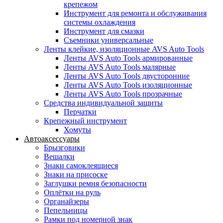
крепежом
Инструмент для ремонта и обслуживания
системы охлаждения
Инструмент для смазки
Съемники универсальные
Ленты клейкие, изоляционные AVS Auto Tools
Ленты AVS Auto Tools армированные
Ленты AVS Auto Tools малярные
Ленты AVS Auto Tools двусторонние
Ленты AVS Auto Tools изоляционные
Ленты AVS Auto Tools прозрачные
Средства индивидуальной защиты
Перчатки
Крепежный инструмент
Хомуты
Автоаксессуары
Брызговики
Вешалки
Знаки самоклеящиеся
Знаки на присоске
Заглушки ремня безопасности
Оплётки на руль
Органайзеры
Пепельницы
Рамки под номерной знак