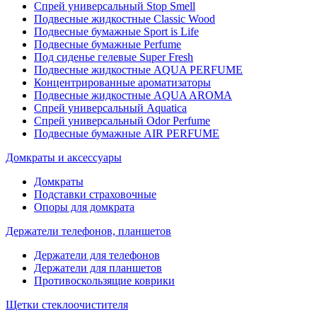
Спрей универсальный Stop Smell
Подвесные жидкостные Classic Wood
Подвесные бумажные Sport is Life
Подвесные бумажные Perfume
Под сиденье гелевые Super Fresh
Подвесные жидкостные AQUA PERFUME
Концентрированные ароматизаторы
Подвесные жидкостные AQUA AROMA
Спрей универсальный Aquatica
Спрей универсальный Odor Perfume
Подвесные бумажные AIR PERFUME
Домкраты и аксессуары
Домкраты
Подставки страховочные
Опоры для домкрата
Держатели телефонов, планшетов
Держатели для телефонов
Держатели для планшетов
Противоскользящие коврики
Щетки стеклоочистителя