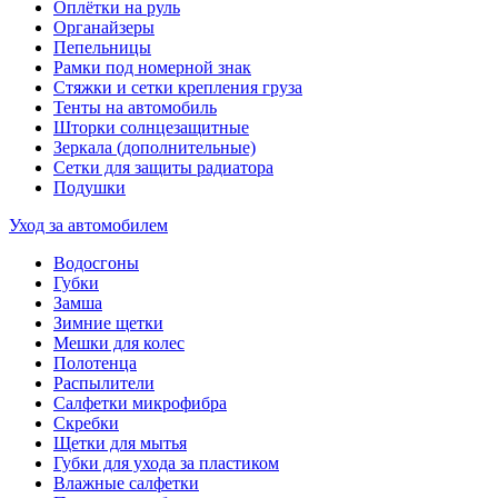
Оплётки на руль
Органайзеры
Пепельницы
Рамки под номерной знак
Стяжки и сетки крепления груза
Тенты на автомобиль
Шторки солнцезащитные
Зеркала (дополнительные)
Сетки для защиты радиатора
Подушки
Уход за автомобилем
Водосгоны
Губки
Замша
Зимние щетки
Мешки для колес
Полотенца
Распылители
Салфетки микрофибра
Скребки
Щетки для мытья
Губки для ухода за пластиком
Влажные салфетки