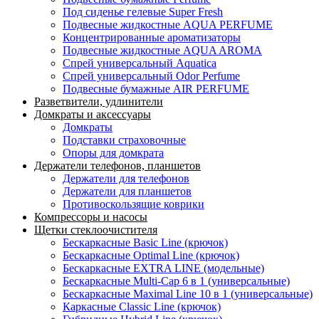
Под сиденье гелевые Super Fresh
Подвесные жидкостные AQUA PERFUME
Концентрированные ароматизаторы
Подвесные жидкостные AQUA AROMA
Спрей универсальный Aquatica
Спрей универсальный Odor Perfume
Подвесные бумажные AIR PERFUME
Разветвители, удлинители
Домкраты и аксессуары
Домкраты
Подставки страховочные
Опоры для домкрата
Держатели телефонов, планшетов
Держатели для телефонов
Держатели для планшетов
Противоскользящие коврики
Компрессоры и насосы
Щетки стеклоочистителя
Бескаркасные Basic Line (крючок)
Бескаркасные Optimal Line (крючок)
Бескаркасные EXTRA LINE (модельные)
Бескаркасные Multi-Cap 6 в 1 (универсальные)
Бескаркасные Maximal Line 10 в 1 (универсальные)
Каркасные Classic Line (крючок)