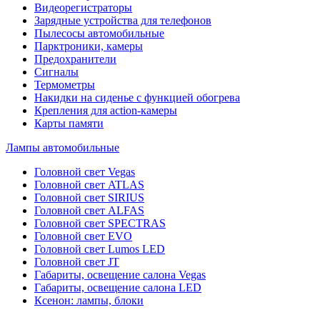
Видеорегистраторы
Зарядные устройства для телефонов
Пылесосы автомобильные
Парктроники, камеры
Предохранители
Сигналы
Термометры
Накидки на сиденье с функцией обогрева
Крепления для action-камеры
Карты памяти
Лампы автомобильные
Головной свет Vegas
Головной свет ATLAS
Головной свет SIRIUS
Головной свет ALFAS
Головной свет SPECTRAS
Головной свет EVO
Головной свет Lumos LED
Головной свет JT
Габариты, освещение салона Vegas
Габариты, освещение салона LED
Ксенон: лампы, блоки