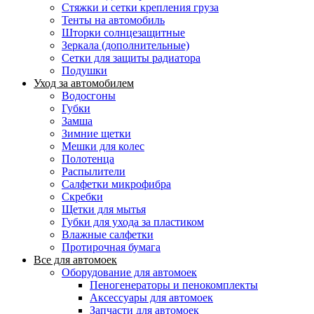
Стяжки и сетки крепления груза
Тенты на автомобиль
Шторки солнцезащитные
Зеркала (дополнительные)
Сетки для защиты радиатора
Подушки
Уход за автомобилем
Водосгоны
Губки
Замша
Зимние щетки
Мешки для колес
Полотенца
Распылители
Салфетки микрофибра
Скребки
Щетки для мытья
Губки для ухода за пластиком
Влажные салфетки
Протирочная бумага
Все для автомоек
Оборудование для автомоек
Пеногенераторы и пенокомплекты
Аксессуары для автомоек
Запчасти для автомоек