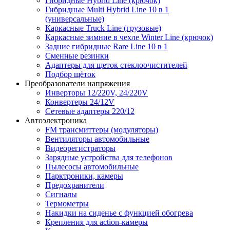
Гибридные Hybrid Line (крючок)
Гибридные Multi Hybrid Line 10 в 1
(универсальные)
Каркасные Truck Line (грузовые)
Каркасные зимние в чехле Winter Line (крючок)
Задние гибридные Rare Line 10 в 1
Сменные резинки
Адаптеры для щеток стеклоочистителей
Подбор щёток
Преобразователи напряжения
Инверторы 12/220V, 24/220V
Конвертеры 24/12V
Сетевые адаптеры 220/12
Автоэлектроника
FM трансмиттеры (модуляторы)
Вентиляторы автомобильные
Видеорегистраторы
Зарядные устройства для телефонов
Пылесосы автомобильные
Парктроники, камеры
Предохранители
Сигналы
Термометры
Накидки на сиденье с функцией обогрева
Крепления для action-камеры