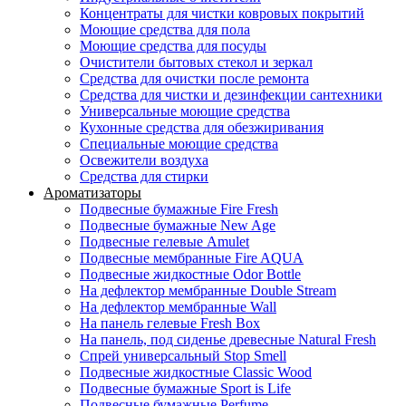
Концентраты для чистки ковровых покрытий
Моющие средства для пола
Моющие средства для посуды
Очистители бытовых стекол и зеркал
Средства для очистки после ремонта
Средства для чистки и дезинфекции сантехники
Универсальные моющие средства
Кухонные средства для обезжиривания
Специальные моющие средства
Освежители воздуха
Средства для стирки
Ароматизаторы
Подвесные бумажные Fire Fresh
Подвесные бумажные New Age
Подвесные гелевые Amulet
Подвесные мембранные Fire AQUA
Подвесные жидкостные Odor Bottle
На дефлектор мембранные Double Stream
На дефлектор мембранные Wall
На панель гелевые Fresh Box
На панель, под сиденье древесные Natural Fresh
Спрей универсальный Stop Smell
Подвесные жидкостные Classic Wood
Подвесные бумажные Sport is Life
Подвесные бумажные Perfume