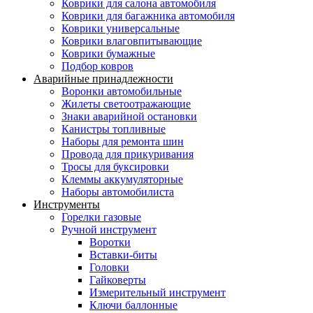
Коврики для салона автомобиля
Коврики для багажника автомобиля
Коврики универсальные
Коврики влаговпитывающие
Коврики бумажные
Подбор ковров
Аварийные принадлежности
Воронки автомобильные
Жилеты светоотражающие
Знаки аварийной остановки
Канистры топливные
Наборы для ремонта шин
Провода для прикуривания
Тросы для буксировки
Клеммы аккумуляторные
Наборы автомобилиста
Инструменты
Горелки газовые
Ручной инструмент
Воротки
Вставки-биты
Головки
Гайковерты
Измерительный инструмент
Ключи баллонные