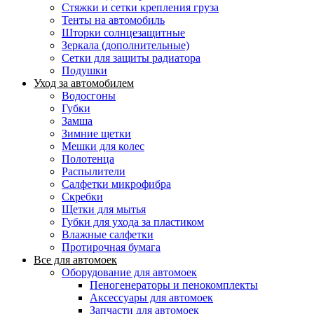
Стяжки и сетки крепления груза
Тенты на автомобиль
Шторки солнцезащитные
Зеркала (дополнительные)
Сетки для защиты радиатора
Подушки
Уход за автомобилем
Водосгоны
Губки
Замша
Зимние щетки
Мешки для колес
Полотенца
Распылители
Салфетки микрофибра
Скребки
Щетки для мытья
Губки для ухода за пластиком
Влажные салфетки
Протирочная бумага
Все для автомоек
Оборудование для автомоек
Пеногенераторы и пенокомплекты
Аксессуары для автомоек
Запчасти для автомоек