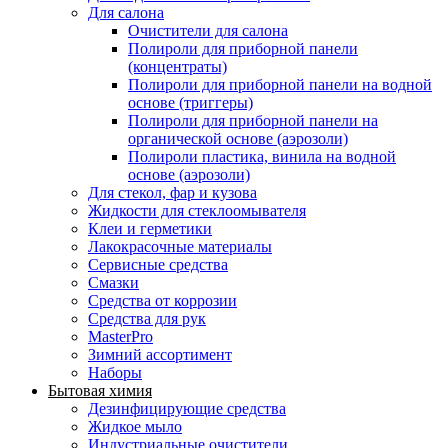
Для салона
Очистители для салона
Полироли для приборной панели
(концентраты)
Полироли для приборной панели на водной
основе (триггеры)
Полироли для приборной панели на
органической основе (аэрозоли)
Полироли пластика, винила на водной
основе (аэрозоли)
Для стекол, фар и кузова
Жидкости для стеклоомывателя
Клеи и герметики
Лакокрасочные материалы
Сервисные средства
Смазки
Средства от коррозии
Средства для рук
MasterPro
Зимний ассортимент
Наборы
Бытовая химия
Дезинфицирующие средства
Жидкое мыло
Индустриальные очистители