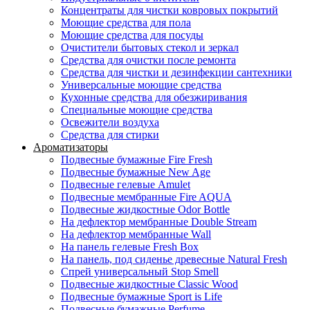
Концентраты для чистки ковровых покрытий
Моющие средства для пола
Моющие средства для посуды
Очистители бытовых стекол и зеркал
Средства для очистки после ремонта
Средства для чистки и дезинфекции сантехники
Универсальные моющие средства
Кухонные средства для обезжиривания
Специальные моющие средства
Освежители воздуха
Средства для стирки
Ароматизаторы
Подвесные бумажные Fire Fresh
Подвесные бумажные New Age
Подвесные гелевые Amulet
Подвесные мембранные Fire AQUA
Подвесные жидкостные Odor Bottle
На дефлектор мембранные Double Stream
На дефлектор мембранные Wall
На панель гелевые Fresh Box
На панель, под сиденье древесные Natural Fresh
Спрей универсальный Stop Smell
Подвесные жидкостные Classic Wood
Подвесные бумажные Sport is Life
Подвесные бумажные Perfume