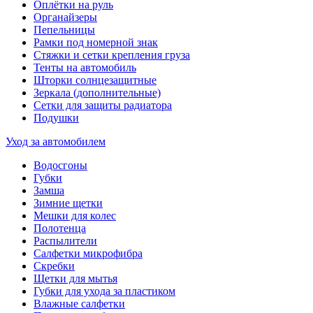
Оплётки на руль
Органайзеры
Пепельницы
Рамки под номерной знак
Стяжки и сетки крепления груза
Тенты на автомобиль
Шторки солнцезащитные
Зеркала (дополнительные)
Сетки для защиты радиатора
Подушки
Уход за автомобилем
Водосгоны
Губки
Замша
Зимние щетки
Мешки для колес
Полотенца
Распылители
Салфетки микрофибра
Скребки
Щетки для мытья
Губки для ухода за пластиком
Влажные салфетки