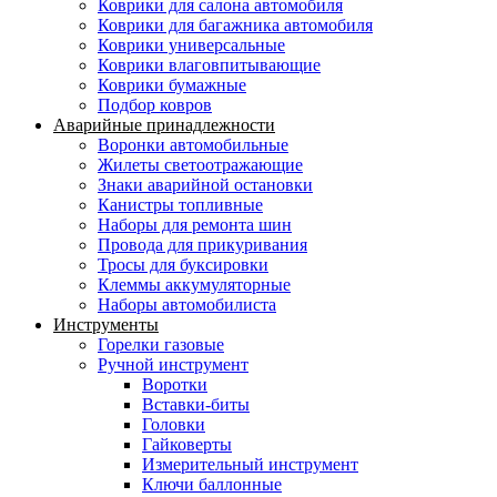
Коврики для салона автомобиля
Коврики для багажника автомобиля
Коврики универсальные
Коврики влаговпитывающие
Коврики бумажные
Подбор ковров
Аварийные принадлежности
Воронки автомобильные
Жилеты светоотражающие
Знаки аварийной остановки
Канистры топливные
Наборы для ремонта шин
Провода для прикуривания
Тросы для буксировки
Клеммы аккумуляторные
Наборы автомобилиста
Инструменты
Горелки газовые
Ручной инструмент
Воротки
Вставки-биты
Головки
Гайковерты
Измерительный инструмент
Ключи баллонные