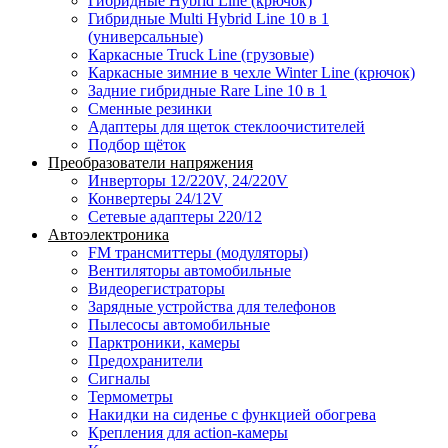
Гибридные Hybrid Line (крючок)
Гибридные Multi Hybrid Line 10 в 1
(универсальные)
Каркасные Truck Line (грузовые)
Каркасные зимние в чехле Winter Line (крючок)
Задние гибридные Rare Line 10 в 1
Сменные резинки
Адаптеры для щеток стеклоочистителей
Подбор щёток
Преобразователи напряжения
Инверторы 12/220V, 24/220V
Конвертеры 24/12V
Сетевые адаптеры 220/12
Автоэлектроника
FM трансмиттеры (модуляторы)
Вентиляторы автомобильные
Видеорегистраторы
Зарядные устройства для телефонов
Пылесосы автомобильные
Парктроники, камеры
Предохранители
Сигналы
Термометры
Накидки на сиденье с функцией обогрева
Крепления для action-камеры