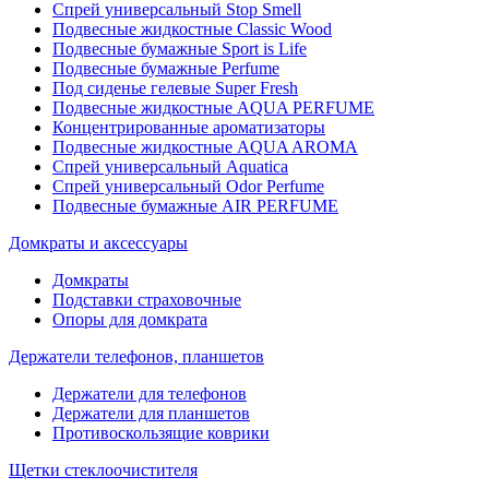
Спрей универсальный Stop Smell
Подвесные жидкостные Classic Wood
Подвесные бумажные Sport is Life
Подвесные бумажные Perfume
Под сиденье гелевые Super Fresh
Подвесные жидкостные AQUA PERFUME
Концентрированные ароматизаторы
Подвесные жидкостные AQUA AROMA
Спрей универсальный Aquatica
Спрей универсальный Odor Perfume
Подвесные бумажные AIR PERFUME
Домкраты и аксессуары
Домкраты
Подставки страховочные
Опоры для домкрата
Держатели телефонов, планшетов
Держатели для телефонов
Держатели для планшетов
Противоскользящие коврики
Щетки стеклоочистителя