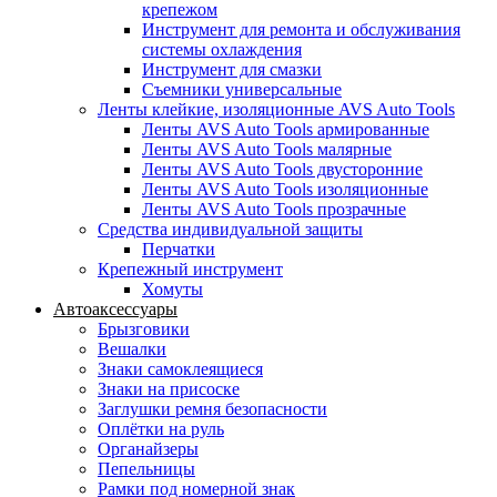
крепежом
Инструмент для ремонта и обслуживания
системы охлаждения
Инструмент для смазки
Съемники универсальные
Ленты клейкие, изоляционные AVS Auto Tools
Ленты AVS Auto Tools армированные
Ленты AVS Auto Tools малярные
Ленты AVS Auto Tools двусторонние
Ленты AVS Auto Tools изоляционные
Ленты AVS Auto Tools прозрачные
Средства индивидуальной защиты
Перчатки
Крепежный инструмент
Хомуты
Автоаксессуары
Брызговики
Вешалки
Знаки самоклеящиеся
Знаки на присоске
Заглушки ремня безопасности
Оплётки на руль
Органайзеры
Пепельницы
Рамки под номерной знак