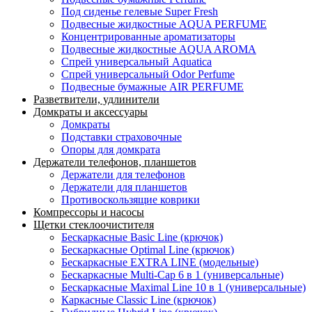
Под сиденье гелевые Super Fresh
Подвесные жидкостные AQUA PERFUME
Концентрированные ароматизаторы
Подвесные жидкостные AQUA AROMA
Спрей универсальный Aquatica
Спрей универсальный Odor Perfume
Подвесные бумажные AIR PERFUME
Разветвители, удлинители
Домкраты и аксессуары
Домкраты
Подставки страховочные
Опоры для домкрата
Держатели телефонов, планшетов
Держатели для телефонов
Держатели для планшетов
Противоскользящие коврики
Компрессоры и насосы
Щетки стеклоочистителя
Бескаркасные Basic Line (крючок)
Бескаркасные Optimal Line (крючок)
Бескаркасные EXTRA LINE (модельные)
Бескаркасные Multi-Cap 6 в 1 (универсальные)
Бескаркасные Maximal Line 10 в 1 (универсальные)
Каркасные Classic Line (крючок)