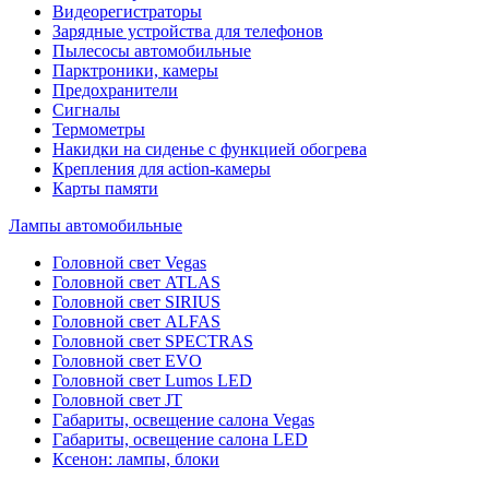
Видеорегистраторы
Зарядные устройства для телефонов
Пылесосы автомобильные
Парктроники, камеры
Предохранители
Сигналы
Термометры
Накидки на сиденье с функцией обогрева
Крепления для action-камеры
Карты памяти
Лампы автомобильные
Головной свет Vegas
Головной свет ATLAS
Головной свет SIRIUS
Головной свет ALFAS
Головной свет SPECTRAS
Головной свет EVO
Головной свет Lumos LED
Головной свет JT
Габариты, освещение салона Vegas
Габариты, освещение салона LED
Ксенон: лампы, блоки