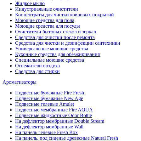
Жидкое мыло
Индустриальные очистители
Концентраты для чистки ковровых покрытий
Моющие средства для пола
Моющие средства для посуды
Очистители бытовых стекол и зеркал
Средства для очистки после ремонта
Средства для чистки и дезинфекции сантехники
Универсальные моющие средства
Кухонные средства для обезжиривания
Специальные моющие средства
Освежители воздуха
Средства для стирки
Ароматизаторы
Подвесные бумажные Fire Fresh
Подвесные бумажные New Age
Подвесные гелевые Amulet
Подвесные мембранные Fire AQUA
Подвесные жидкостные Odor Bottle
На дефлектор мембранные Double Stream
На дефлектор мембранные Wall
На панель гелевые Fresh Box
На панель, под сиденье древесные Natural Fresh