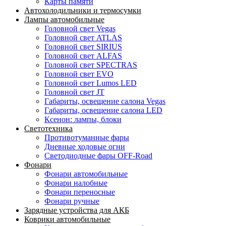
Карты памяти
Автохолодильники и термосумки
Лампы автомобильные
Головной свет Vegas
Головной свет ATLAS
Головной свет SIRIUS
Головной свет ALFAS
Головной свет SPECTRAS
Головной свет EVO
Головной свет Lumos LED
Головной свет JT
Габариты, освещение салона Vegas
Габариты, освещение салона LED
Ксенон: лампы, блоки
Светотехника
Противотуманные фары
Дневные ходовые огни
Светодиодные фары OFF-Road
Фонари
Фонари автомобильные
Фонари налобные
Фонари переносные
Фонари ручные
Зарядные устройства для АКБ
Коврики автомобильные