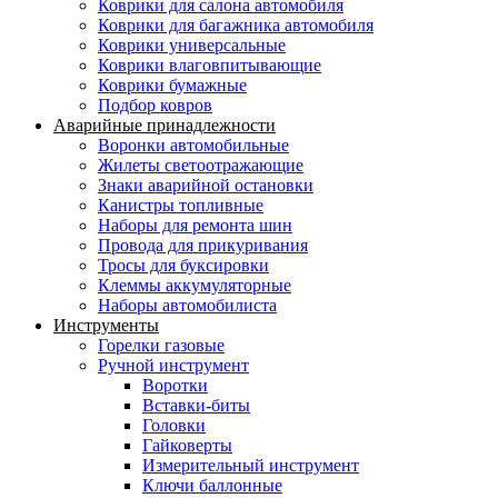
Коврики для салона автомобиля
Коврики для багажника автомобиля
Коврики универсальные
Коврики влаговпитывающие
Коврики бумажные
Подбор ковров
Аварийные принадлежности
Воронки автомобильные
Жилеты светоотражающие
Знаки аварийной остановки
Канистры топливные
Наборы для ремонта шин
Провода для прикуривания
Тросы для буксировки
Клеммы аккумуляторные
Наборы автомобилиста
Инструменты
Горелки газовые
Ручной инструмент
Воротки
Вставки-биты
Головки
Гайковерты
Измерительный инструмент
Ключи баллонные