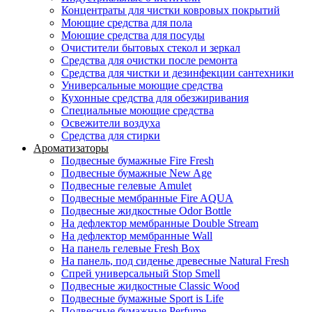
Концентраты для чистки ковровых покрытий
Моющие средства для пола
Моющие средства для посуды
Очистители бытовых стекол и зеркал
Средства для очистки после ремонта
Средства для чистки и дезинфекции сантехники
Универсальные моющие средства
Кухонные средства для обезжиривания
Специальные моющие средства
Освежители воздуха
Средства для стирки
Ароматизаторы
Подвесные бумажные Fire Fresh
Подвесные бумажные New Age
Подвесные гелевые Amulet
Подвесные мембранные Fire AQUA
Подвесные жидкостные Odor Bottle
На дефлектор мембранные Double Stream
На дефлектор мембранные Wall
На панель гелевые Fresh Box
На панель, под сиденье древесные Natural Fresh
Спрей универсальный Stop Smell
Подвесные жидкостные Classic Wood
Подвесные бумажные Sport is Life
Подвесные бумажные Perfume