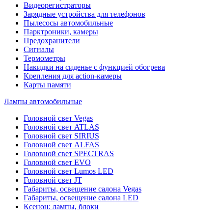
Видеорегистраторы
Зарядные устройства для телефонов
Пылесосы автомобильные
Парктроники, камеры
Предохранители
Сигналы
Термометры
Накидки на сиденье с функцией обогрева
Крепления для action-камеры
Карты памяти
Лампы автомобильные
Головной свет Vegas
Головной свет ATLAS
Головной свет SIRIUS
Головной свет ALFAS
Головной свет SPECTRAS
Головной свет EVO
Головной свет Lumos LED
Головной свет JT
Габариты, освещение салона Vegas
Габариты, освещение салона LED
Ксенон: лампы, блоки