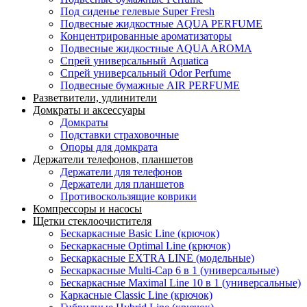
Под сиденье гелевые Super Fresh
Подвесные жидкостные AQUA PERFUME
Концентрированные ароматизаторы
Подвесные жидкостные AQUA AROMA
Спрей универсальный Aquatica
Спрей универсальный Odor Perfume
Подвесные бумажные AIR PERFUME
Разветвители, удлинители
Домкраты и аксессуары
Домкраты
Подставки страховочные
Опоры для домкрата
Держатели телефонов, планшетов
Держатели для телефонов
Держатели для планшетов
Противоскользящие коврики
Компрессоры и насосы
Щетки стеклоочистителя
Бескаркасные Basic Line (крючок)
Бескаркасные Optimal Line (крючок)
Бескаркасные EXTRA LINE (модельные)
Бескаркасные Multi-Cap 6 в 1 (универсальные)
Бескаркасные Maximal Line 10 в 1 (универсальные)
Каркасные Classic Line (крючок)