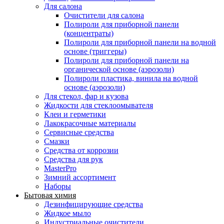
Для салона
Очистители для салона
Полироли для приборной панели
(концентраты)
Полироли для приборной панели на водной
основе (триггеры)
Полироли для приборной панели на
органической основе (аэрозоли)
Полироли пластика, винила на водной
основе (аэрозоли)
Для стекол, фар и кузова
Жидкости для стеклоомывателя
Клеи и герметики
Лакокрасочные материалы
Сервисные средства
Смазки
Средства от коррозии
Средства для рук
MasterPro
Зимний ассортимент
Наборы
Бытовая химия
Дезинфицирующие средства
Жидкое мыло
Индустриальные очистители