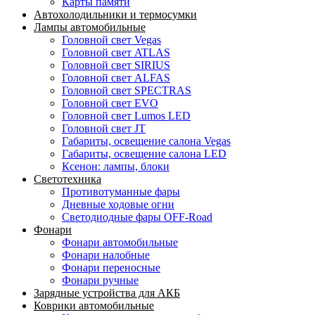
Карты памяти
Автохолодильники и термосумки
Лампы автомобильные
Головной свет Vegas
Головной свет ATLAS
Головной свет SIRIUS
Головной свет ALFAS
Головной свет SPECTRAS
Головной свет EVO
Головной свет Lumos LED
Головной свет JT
Габариты, освещение салона Vegas
Габариты, освещение салона LED
Ксенон: лампы, блоки
Светотехника
Противотуманные фары
Дневные ходовые огни
Светодиодные фары OFF-Road
Фонари
Фонари автомобильные
Фонари налобные
Фонари переносные
Фонари ручные
Зарядные устройства для АКБ
Коврики автомобильные