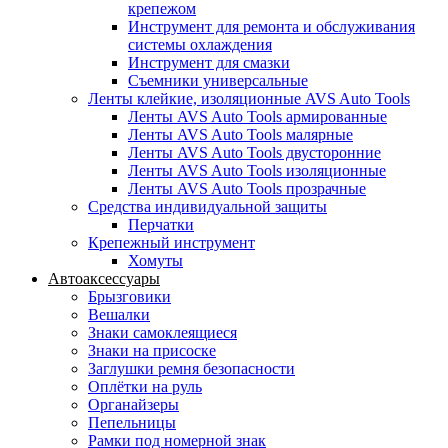
крепежом
Инструмент для ремонта и обслуживания
системы охлаждения
Инструмент для смазки
Съемники универсальные
Ленты клейкие, изоляционные AVS Auto Tools
Ленты AVS Auto Tools армированные
Ленты AVS Auto Tools малярные
Ленты AVS Auto Tools двусторонние
Ленты AVS Auto Tools изоляционные
Ленты AVS Auto Tools прозрачные
Средства индивидуальной защиты
Перчатки
Крепежный инструмент
Хомуты
Автоаксессуары
Брызговики
Вешалки
Знаки самоклеящиеся
Знаки на присоске
Заглушки ремня безопасности
Оплётки на руль
Органайзеры
Пепельницы
Рамки под номерной знак