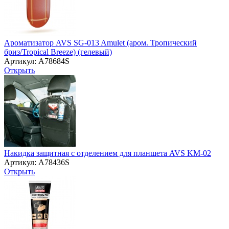
Ароматизатор AVS SG-013 Amulet (аром. Тропический
бриз/Tropical Breeze) (гелевый)
Артикул: A78684S
Открыть
Накидка защитная с отделением для планшета AVS KM-02
Артикул: A78436S
Открыть