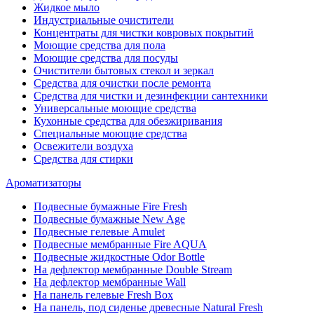
Жидкое мыло
Индустриальные очистители
Концентраты для чистки ковровых покрытий
Моющие средства для пола
Моющие средства для посуды
Очистители бытовых стекол и зеркал
Средства для очистки после ремонта
Средства для чистки и дезинфекции сантехники
Универсальные моющие средства
Кухонные средства для обезжиривания
Специальные моющие средства
Освежители воздуха
Средства для стирки
Ароматизаторы
Подвесные бумажные Fire Fresh
Подвесные бумажные New Age
Подвесные гелевые Amulet
Подвесные мембранные Fire AQUA
Подвесные жидкостные Odor Bottle
На дефлектор мембранные Double Stream
На дефлектор мембранные Wall
На панель гелевые Fresh Box
На панель, под сиденье древесные Natural Fresh