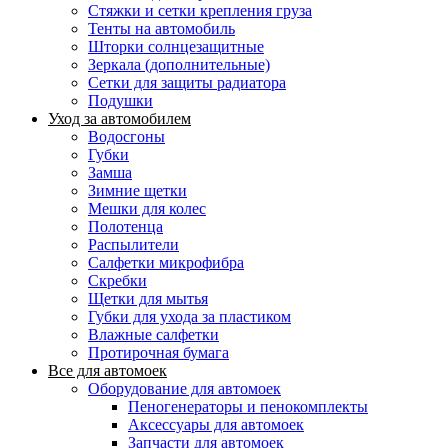
Стяжки и сетки крепления груза
Тенты на автомобиль
Шторки солнцезащитные
Зеркала (дополнительные)
Сетки для защиты радиатора
Подушки
Уход за автомобилем
Водосгоны
Губки
Замша
Зимние щетки
Мешки для колес
Полотенца
Распылители
Салфетки микрофибра
Скребки
Щетки для мытья
Губки для ухода за пластиком
Влажные салфетки
Протирочная бумага
Все для автомоек
Оборудование для автомоек
Пеногенераторы и пенокомплекты
Аксессуары для автомоек
Запчасти для автомоек