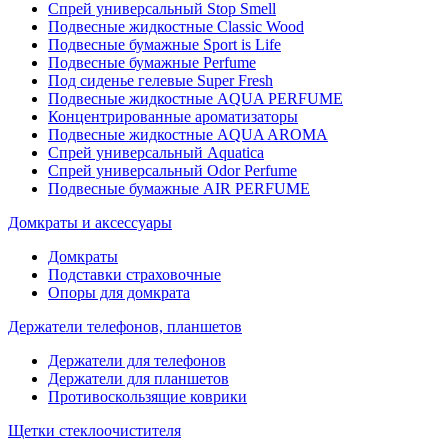
Спрей универсальный Stop Smell
Подвесные жидкостные Classic Wood
Подвесные бумажные Sport is Life
Подвесные бумажные Perfume
Под сиденье гелевые Super Fresh
Подвесные жидкостные AQUA PERFUME
Концентрированные ароматизаторы
Подвесные жидкостные AQUA AROMA
Спрей универсальный Aquatica
Спрей универсальный Odor Perfume
Подвесные бумажные AIR PERFUME
Домкраты и аксессуары
Домкраты
Подставки страховочные
Опоры для домкрата
Держатели телефонов, планшетов
Держатели для телефонов
Держатели для планшетов
Противоскользящие коврики
Щетки стеклоочистителя