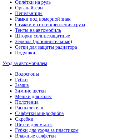
Оплётки на руль
Органайзеры
Пепельницы
Рамки под номерной знак
Стяжки и сетки крепления груза
Тенты на автомобиль
Шторки солнцезащитные
Зеркала (дополнительные)
Сетки для защиты радиатора
Подушки
Уход за автомобилем
Водосгоны
Губки
Замша
Зимние щетки
Мешки для колес
Полотенца
Распылители
Салфетки микрофибра
Скребки
Щетки для мытья
Губки для ухода за пластиком
Влажные салфетки